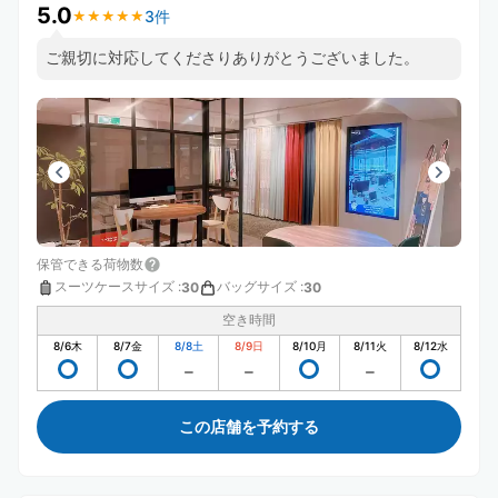
5.0
3件
★
★
★
★
★
★
★
★
★
★
ご親切に対応してくださりありがとうございました。
保管できる荷物数
スーツケースサイズ
:
バッグサイズ
:
30
30
空き時間
8/6
木
8/7
金
8/8
土
8/9
日
8/10
月
8/11
火
8/12
水
この店舗を予約する