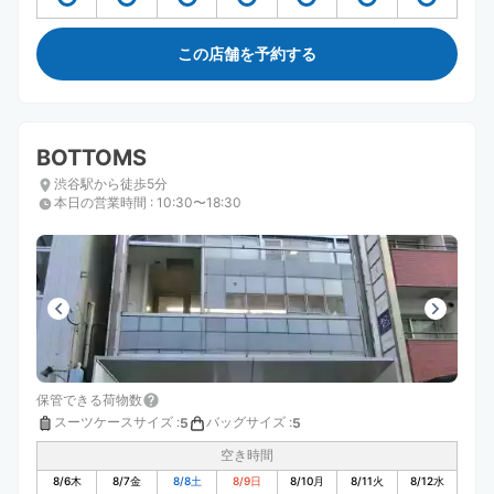
この店舗を予約する
BOTTOMS
渋谷駅から徒歩5分
本日の営業時間
:
10:30〜18:30
保管できる荷物数
スーツケースサイズ
:
バッグサイズ
:
5
5
空き時間
8/6
木
8/7
金
8/8
土
8/9
日
8/10
月
8/11
火
8/12
水