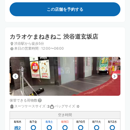
この店舗を予約する
カラオケまねきねこ 渋谷道玄坂店
渋谷駅から徒歩5分
本日の営業時間
:
12:00〜06:00
保管できる荷物数
スーツケースサイズ
:
バッグサイズ
:
3
0
空き時間
8/6
木
8/7
金
8/8
土
8/9
日
8/10
月
8/11
火
8/12
水
残2