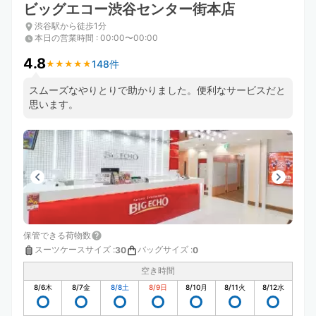
ビッグエコー渋谷センター街本店
渋谷駅から徒歩1分
本日の営業時間
:
00:00〜00:00
4.8
148件
★
★
★
★
★
★
★
★
★
★
スムーズなやりとりで助かりました。便利なサービスだと
思います。
保管できる荷物数
スーツケースサイズ
:
バッグサイズ
:
30
0
空き時間
8/6
木
8/7
金
8/8
土
8/9
日
8/10
月
8/11
火
8/12
水