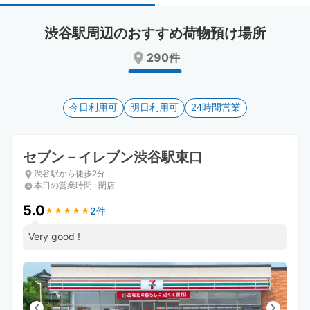
select
select
a
a
渋谷駅周辺のおすすめ荷物預け場所
date.
date.
Press
Press
290件
the
the
question
question
mark
mark
key
今日利用可
key
明日利用可
24時間営業
to
to
get
get
the
the
セブン－イレブン渋谷駅東口
keyboard
keyboard
渋谷駅から徒歩2分
shortcuts
shortcuts
本日の営業時間
:
閉店
for
for
changing
changing
5.0
2件
★
★
★
★
★
★
★
★
★
★
dates.
dates.
Very good !