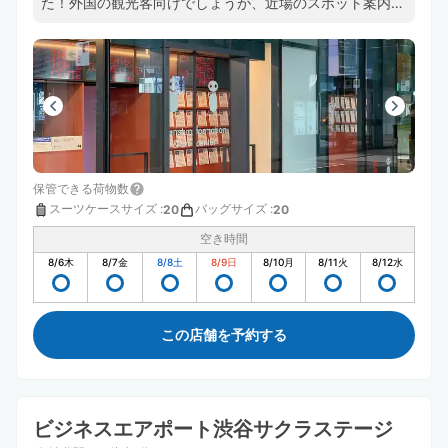
た！外国の観光客向けでしょうが、近場のスポット案内図
もあって参考になります。
保管できる荷物数
スーツケースサイズ
:
バッグサイズ
:
20
20
空き時間
8/6
木
8/7
金
8/8
土
8/9
日
8/10
月
8/11
火
8/12
水
この店舗を予約する
ビジネスエアポート渋谷サクラステージ