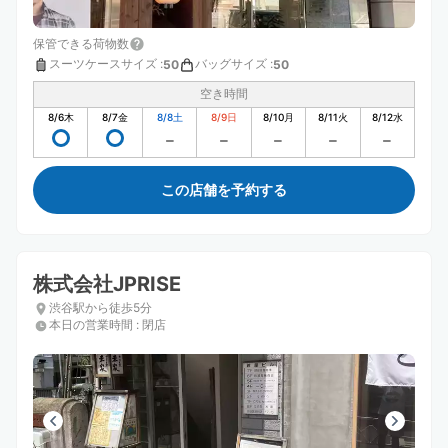
保管できる荷物数
スーツケースサイズ
:
バッグサイズ
:
50
50
空き時間
8/6
木
8/7
金
8/8
土
8/9
日
8/10
月
8/11
火
8/12
水
この店舗を予約する
株式会社JPRISE
渋谷駅から徒歩5分
本日の営業時間
:
閉店