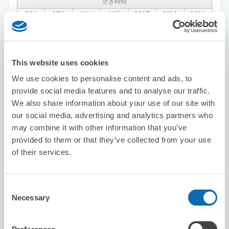
空き時間
8/6
木
8/7
金
8/8
土
8/9
日
8/10
月
8/11
火
8/12
水
残2
この店舗を予約する
This website uses cookies
We use cookies to personalise content and ads, to
provide social media features and to analyse our traffic.
ビッグエコー渋谷道玄坂店
We also share information about your use of our site with
渋谷駅から徒歩1分
our social media, advertising and analytics partners who
本日の営業時間
:
11:00〜04:30
may combine it with other information that you’ve
5.0
4件
★
★
★
★
★
★
★
★
★
★
provided to them or that they’ve collected from your use
of their services.
Consent
Necessary
Selection