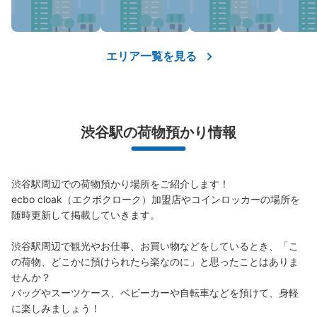
保管できる荷物数
大
:
15
/
¥700
中
:
15
/
¥500
小
:
32
/
¥400
支払い方法
現金, ICカード
エリア一覧を見る
このコインロッカーの位置を見る
渋谷駅の荷物預かり情報
JR渋谷駅南改札外コインロッカー
JR渋谷駅駅から徒歩0分
本日の営業時間
:
05:00
〜
23:59
渋谷駅周辺での荷物預かり場所をご紹介します！

JR渋谷駅の南改札を出てすぐの左手にあります。通路を
ecbo cloak（エクボクローク）加盟店やコインロッカーの場所を
挟んだ向かいには自動券売機があります。
随時更新して掲載していきます。

渋谷駅周辺で観光やお仕事、お買い物などをしているとき、「こ
の荷物、どこかに預けられたら楽なのに」と思ったことはありま
せんか？

バッグやスーツケース、ベビーカーや自転車などを預けて、身軽
に楽しみましょう！
