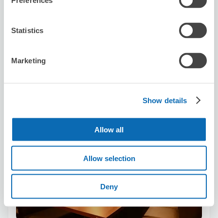
Preferences
保管できる荷物数
スーツケースサイズ
:
バッグサイズ
:
10
0
空き時間
Statistics
8/6
木
8/7
金
8/8
土
8/9
日
8/10
月
8/11
火
8/12
水
Marketing
この店舗を予約する
Show details
ラムしゃぶ金の目 渋谷店
Allow all
渋谷駅から徒歩3分
本日の営業時間
:
14:30〜23:00
Allow selection
Deny