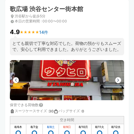
歌広場 渋谷センター街本館
渋谷駅から徒歩5分
本日の営業時間
:
00:00〜00:00
4.9
14件
★
★
★
★
★
★
★
★
★
★
とても親切で丁寧な対応でした。荷物の預かりもスムーズ
で、安心して利用できました。ありがとうございました。
保管できる荷物数
スーツケースサイズ
:
バッグサイズ
:
30
0
空き時間
8/6
木
8/7
金
8/8
土
8/9
日
8/10
月
8/11
火
8/12
水