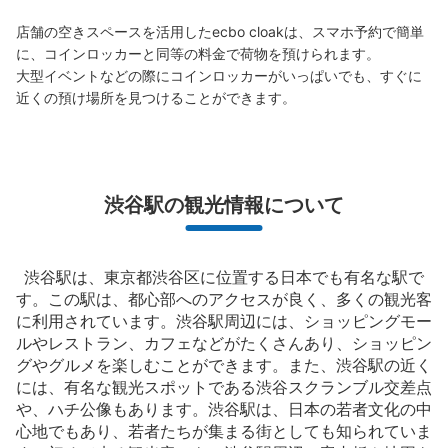
店舗の空きスペースを活用したecbo cloakは、スマホ予約で簡単
に、コインロッカーと同等の料金で荷物を預けられます。

大型イベントなどの際にコインロッカーがいっぱいでも、すぐに
保管できる荷物数
近くの預け場所を見つけることができます。
大
:
7
/
¥700
中
:
7
/
¥500
小
:
17
/
¥400
支払い方法
現金, ICカード
このコインロッカーの位置を見る
渋谷駅の観光情報について
JR渋谷駅西口コインロッカー
渋谷駅は、東京都渋谷区に位置する日本でも有名な駅で
す。この駅は、都心部へのアクセスが良く、多くの観光客
JR渋谷駅駅から徒歩0分
本日の営業時間
:
05:00
〜
23:59
に利用されています。渋谷駅周辺には、ショッピングモー
ルやレストラン、カフェなどがたくさんあり、ショッピン
JR渋谷駅の南改札・東口・西口連絡通路の西口側の入口
グやグルメを楽しむことができます。また、渋谷駅の近く
にあります。付近にはみどりの窓口があります。
には、有名な観光スポットである渋谷スクランブル交差点
や、ハチ公像もあります。渋谷駅は、日本の若者文化の中
心地でもあり、若者たちが集まる街としても知られていま