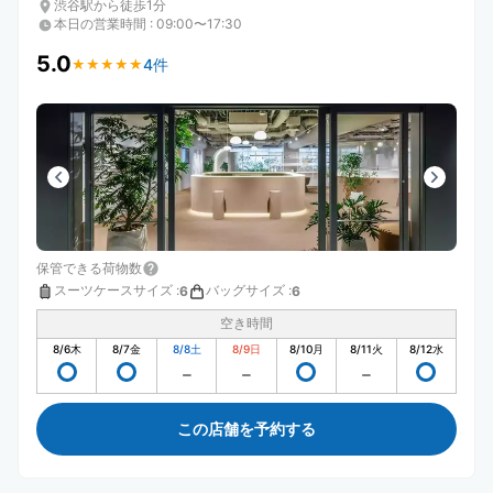
渋谷駅から徒歩1分
本日の営業時間
:
09:00〜17:30
5.0
4件
★
★
★
★
★
★
★
★
★
★
保管できる荷物数
スーツケースサイズ
:
バッグサイズ
:
6
6
空き時間
8/6
木
8/7
金
8/8
土
8/9
日
8/10
月
8/11
火
8/12
水
この店舗を予約する