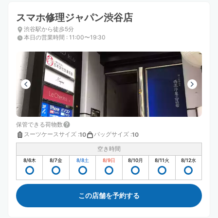
スマホ修理ジャパン渋谷店
渋谷駅から徒歩5分
本日の営業時間
:
11:00〜19:30
保管できる荷物数
スーツケースサイズ
:
バッグサイズ
:
10
10
空き時間
8/6
木
8/7
金
8/8
土
8/9
日
8/10
月
8/11
火
8/12
水
この店舗を予約する