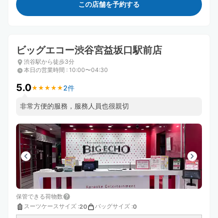
この店舗を予約する
ビッグエコー渋谷宮益坂口駅前店
渋谷駅から徒歩3分
本日の営業時間
:
10:00〜04:30
5.0
2件
★
★
★
★
★
★
★
★
★
★
非常方便的服務，服務人員也很親切
保管できる荷物数
スーツケースサイズ
:
バッグサイズ
:
20
0