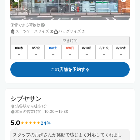
保管できる荷物数
スーツケースサイズ
:
バッグサイズ
:
0
1
空き時間
8/6
木
8/7
金
8/8
土
8/9
日
8/10
月
8/11
火
8/12
水
この店舗を予約する
シブヤサン
渋谷駅から徒歩1分
本日の営業時間
:
10:00〜19:30
5.0
24件
★
★
★
★
★
★
★
★
★
★
スタッフのお姉さんが笑顔で感じよく対応してくれまし