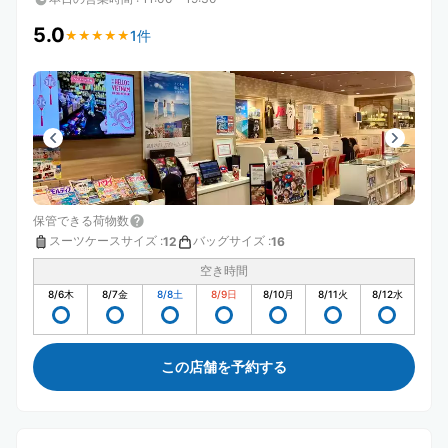
5.0
1件
★
★
★
★
★
★
★
★
★
★
保管できる荷物数
スーツケースサイズ
:
バッグサイズ
:
12
16
空き時間
8/6
木
8/7
金
8/8
土
8/9
日
8/10
月
8/11
火
8/12
水
この店舗を予約する