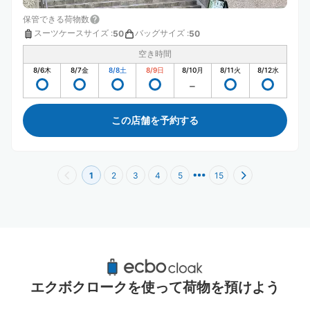
保管できる荷物数
スーツケースサイズ
:
バッグサイズ
:
50
50
空き時間
8/6
木
8/7
金
8/8
土
8/9
日
8/10
月
8/11
火
8/12
水
この店舗を予約する
1
2
3
4
5
15
渋谷駅周辺のおすすめコインロッカー
40件
エクボクロークを使って荷物を預けよう