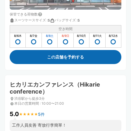
保管できる荷物数
スーツケースサイズ
:
バッグサイズ
:
5
5
空き時間
8/6
木
8/7
金
8/8
土
8/9
日
8/10
月
8/11
火
8/12
水
この店舗を予約する
ヒカリエカンファレンス（Hikarie
conference）
渋谷駅から徒歩3分
本日の営業時間
:
10:00〜21:00
5.0
5件
★
★
★
★
★
★
★
★
★
★
工作人員友善 寄放行李簡單！