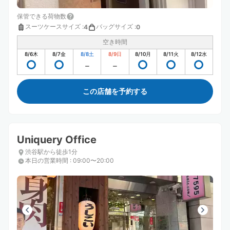
保管できる荷物数
スーツケースサイズ
:
バッグサイズ
:
4
0
空き時間
8/6
木
8/7
金
8/8
土
8/9
日
8/10
月
8/11
火
8/12
水
この店舗を予約する
Uniquery Office
渋谷駅から徒歩1分
本日の営業時間
:
09:00〜20:00