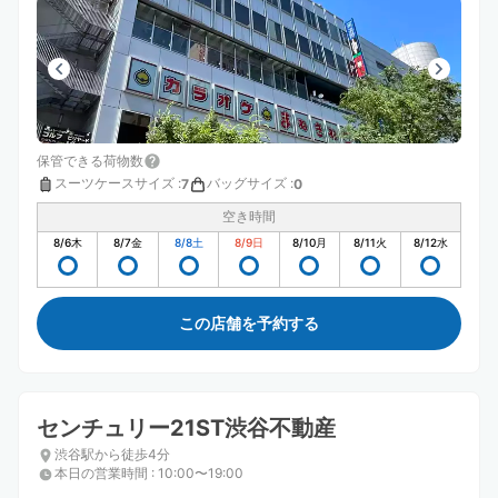
保管できる荷物数
スーツケースサイズ
:
バッグサイズ
:
7
0
空き時間
8/6
木
8/7
金
8/8
土
8/9
日
8/10
月
8/11
火
8/12
水
この店舗を予約する
センチュリー21ST渋谷不動産
渋谷駅から徒歩4分
本日の営業時間
:
10:00〜19:00