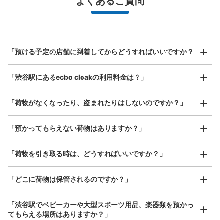
よくあるご質問
バッグ、お手荷物など）
スマホからお店と日時を

全国1,000箇所以上と提携
指定して事前予約
JR渋谷駅南改札外コインロッカー
北は北海道から南は沖縄まで都市部を中心に全国で利用可能なサービスです
JR渋谷駅駅から徒歩0分
スーツケースサイズ
本日の営業時間
:
05:00
〜
23:59
¥800
「預ける予定の店舗に到着してからどうすればいいですか？
/
日
JR渋谷駅南改札を出て左手の、西口方面へ向かう通路に
あります。
最大辺が45cm以上の大きさのお荷物（スーツケース、楽
「渋谷駅にあるecbo cloakの利用料金は？」
器、ベビーカーなど）
「荷物がなくなったり、盗まれたりはしないのですか？」
好立地 / 好条件店舗も多数
お店で荷物の写真を

「預かってもらえない荷物はありますか？」
アクセスの良い駅ナカ店舗や24時間営業店舗等も多数提携しています
撮ってもらいチェックイン完了
「荷物を引き取る時は、どうすればいいですか？」
「どこに荷物は保管されるのですか？」
保管できる荷物数
大
:
1
/
¥700
中
:
16
/
¥500
小
:
7
/
¥400
支払い方法
「渋谷駅でベビーカーや大型スポーツ用品、楽器類を預かっ
現金, ICカード
てもらえる場所はありますか？」