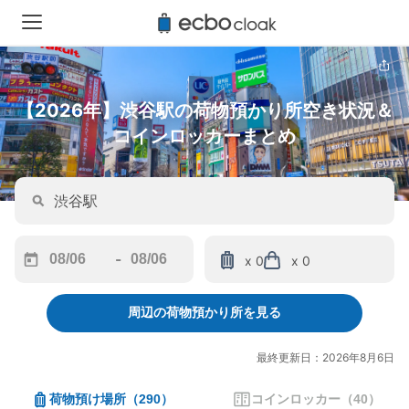
【2026年】渋谷駅の荷物預かり所空き状況＆
コインロッカーまとめ
-
x 0
x 0
Navigate
Navigate
forward
backward
周辺の荷物預かり所を見る
to
to
interact
interact
with
with
最終更新日：2026年8月6日
the
the
calendar
calendar
荷物預け場所
（
290
）
コインロッカー
（
40
）
and
and