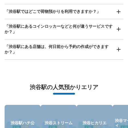
このコインロッカーの位置を見る
どんなサイズの荷物もOK
「渋谷駅ではどこで荷物預かりを利用できますか？」
手ぶらで1日快適に！
楽器、ベビーカー、ゴルフバッグ等、1人が持てる大きさの荷物であればどんなサイズでも
OK
「渋谷駅にあるコインロッカーなどと何が違うサービスです
か？」
JR渋谷駅西口コインロッカー
JR渋谷駅駅から徒歩0分
本日の営業時間
:
05:00
〜
23:59
「渋谷駅にある店舗は、何日前から予約の作成ができます
か？」
JR渋谷駅南改札・東口・西口連絡通路の西口側の入口に
あります。付近にはみどりの窓口・宝くじ売り場がありま
す。
万が一に備えた安心補償
荷物の破損、盗難等万が一に備えた保証も完備で安心
渋谷駅の人気預かりエリア
渋谷マ
渋谷駅ハチ公
渋谷ストリーム
渋谷ヒカリエ
ィ