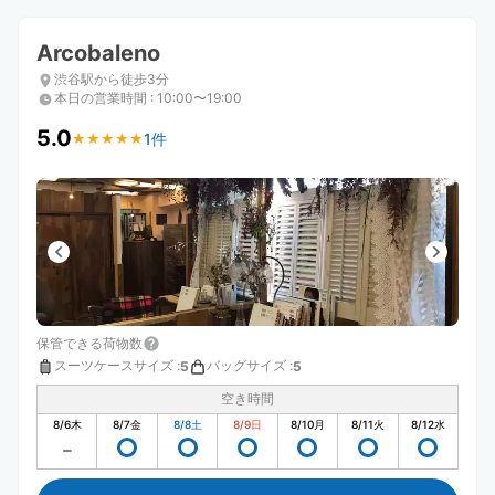
Arcobaleno
渋谷駅から徒歩3分
本日の営業時間
:
10:00〜19:00
5.0
1件
★
★
★
★
★
★
★
★
★
★
保管できる荷物数
スーツケースサイズ
:
バッグサイズ
:
5
5
空き時間
8/6
木
8/7
金
8/8
土
8/9
日
8/10
月
8/11
火
8/12
水