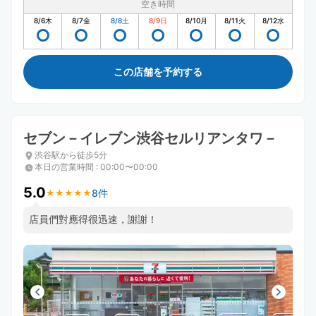
空き時間
8/6
木
8/7
金
8/8
土
8/9
日
8/10
月
8/11
火
8/12
水
この店舗を予約する
セブン－イレブン渋谷セルリアンタワ－
渋谷駅から徒歩5分
本日の営業時間
:
00:00〜00:00
5.0
8件
★
★
★
★
★
★
★
★
★
★
店員們對應得很迅速，謝謝！