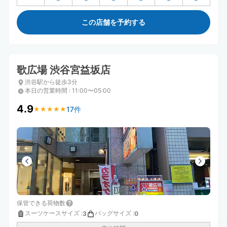
この店舗を予約する
歌広場 渋谷宮益坂店
渋谷駅から徒歩3分
本日の営業時間
:
11:00〜05:00
4.9
17件
★
★
★
★
★
★
★
★
★
★
保管できる荷物数
スーツケースサイズ
:
バッグサイズ
:
3
0