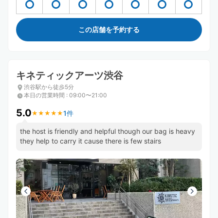
この店舗を予約する
キネティックアーツ渋谷
渋谷駅から徒歩5分
本日の営業時間
:
09:00〜21:00
5.0
1件
★
★
★
★
★
★
★
★
★
★
the host is friendly and helpful though our bag is heavy
they help to carry it cause there is few stairs