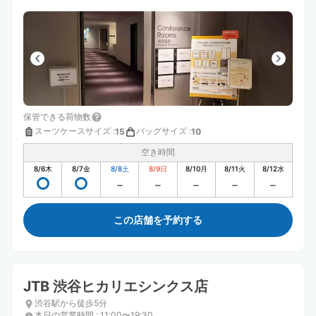
保管できる荷物数
スーツケースサイズ
:
バッグサイズ
:
15
10
空き時間
8/6
木
8/7
金
8/8
土
8/9
日
8/10
月
8/11
火
8/12
水
この店舗を予約する
JTB 渋谷ヒカリエシンクス店
渋谷駅から徒歩5分
本日の営業時間
:
11:00〜19:30