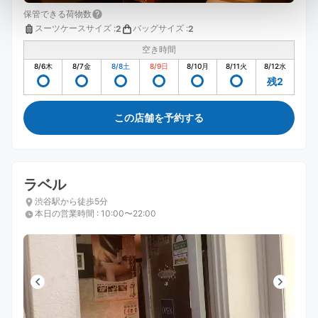
保管できる荷物数
スーツケースサイズ
:
バッグサイズ
:
2
2
空き時間
8/6
木
8/7
金
8/8
土
8/9
日
8/10
月
8/11
火
8/12
水
残2
この店舗を予約する
ラベル
渋谷駅から徒歩5分
本日の営業時間
:
10:00〜22:00