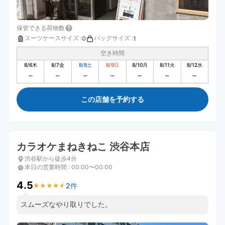
保管できる荷物数
スーツケースサイズ
:
バッグサイズ
:
0
1
空き時間
8/6
木
8/7
金
8/8
土
8/9
日
8/10
月
8/11
火
8/12
水
この店舗を予約する
カラオケまねきねこ 渋谷本店
渋谷駅から徒歩4分
本日の営業時間
:
00:00〜00:00
4.5
2件
★
★
★
★
★
★
★
★
★
★
スムーズなやり取りでした。