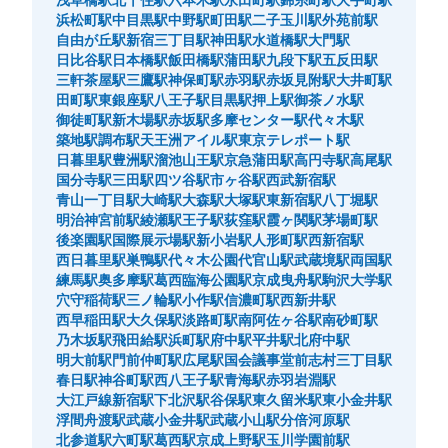
大
:
1
/
¥600
中
:
4
/
¥400
小
:
31
/
¥300
浜松町駅
中目黒駅
中野駅
町田駅
二子玉川駅
外苑前駅
支払い方法
自由が丘駅
新宿三丁目駅
神田駅
水道橋駅
大門駅
現金
日比谷駅
日本橋駅
飯田橋駅
蒲田駅
九段下駅
五反田駅
三軒茶屋駅
三鷹駅
神保町駅
赤羽駅
赤坂見附駅
大井町駅
このコインロッカーの位置を見る
田町駅
東銀座駅
八王子駅
目黒駅
押上駅
御茶ノ水駅
御徒町駅
新木場駅
赤坂駅
多摩センター駅
代々木駅
築地駅
調布駅
天王洲アイル駅
東京テレポート駅
日暮里駅
豊洲駅
溜池山王駅
京急蒲田駅
高円寺駅
高尾駅
歌舞伎町交番前Humax Pavilion 新宿北側
国分寺駅
三田駅
四ツ谷駅
市ヶ谷駅
西武新宿駅
コインロッカー
青山一丁目駅
大崎駅
大森駅
大塚駅
東新宿駅
八丁堀駅
明治神宮前駅
綾瀬駅
王子駅
荻窪駅
霞ヶ関駅
茅場町駅
新宿BLAZE駅から徒歩2分
後楽園駅
国際展示場駅
新小岩駅
人形町駅
西新宿駅
本日の営業時間
:
00:00
〜
00:00
西日暮里駅
巣鴨駅
代々木公園
代官山駅
武蔵境駅
両国駅
歌舞伎町交番前にあるコインロッカーになります。
練馬駅
奥多摩駅
葛西臨海公園駅
京成曳舟駅
駒沢大学駅
穴守稲荷駅
三ノ輪駅
小作駅
信濃町駅
西新井駅
西早稲田駅
大久保駅
淡路町駅
南阿佐ヶ谷駅
南砂町駅
乃木坂駅
飛田給駅
浜町駅
府中駅
平井駅
北府中駅
明大前駅
門前仲町駅
広尾駅
国会議事堂前
志村三丁目駅
春日駅
神谷町駅
西八王子駅
青海駅
赤羽岩淵駅
大江戸線新宿駅
下北沢駅
谷保駅
東久留米駅
東小金井駅
浮間舟渡駅
武蔵小金井駅
武蔵小山駅
分倍河原駅
北参道駅
六町駅
葛西駅
京成上野駅
玉川学園前駅