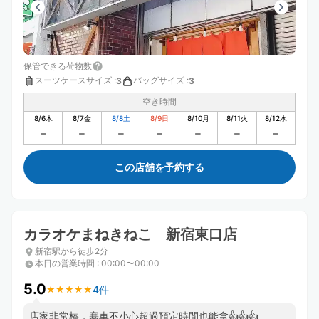
保管できる荷物数
スーツケースサイズ
:
バッグサイズ
:
3
3
空き時間
8/6
木
8/7
金
8/8
土
8/9
日
8/10
月
8/11
火
8/12
水
この店舗を予約する
カラオケまねきねこ 新宿東口店
新宿駅から徒歩2分
本日の営業時間
:
00:00〜00:00
5.0
4件
★
★
★
★
★
★
★
★
★
★
店家非常棒，塞車不小心超過預定時間也能拿👍👍👍