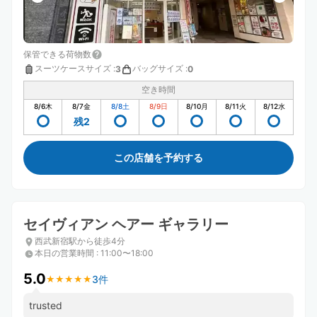
保管できる荷物数
スーツケースサイズ
:
バッグサイズ
:
3
0
空き時間
8/6
木
8/7
金
8/8
土
8/9
日
8/10
月
8/11
火
8/12
水
残2
この店舗を予約する
セイヴィアン ヘアー ギャラリー
西武新宿駅から徒歩4分
本日の営業時間
:
11:00〜18:00
5.0
3件
★
★
★
★
★
★
★
★
★
★
trusted