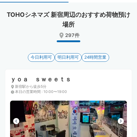
select
select
a
a
TOHOシネマズ 新宿周辺のおすすめ荷物預け
date.
date.
Press
Press
場所
the
the
297件
question
question
mark
mark
key
key
to
to
今日利用可
明日利用可
24時間営業
get
get
the
the
keyboard
keyboard
ｙｏａ ｓｗｅｅｔｓ
shortcuts
shortcuts
for
for
新宿駅から徒歩5分
changing
changing
本日の営業時間
:
10:00〜19:00
dates.
dates.