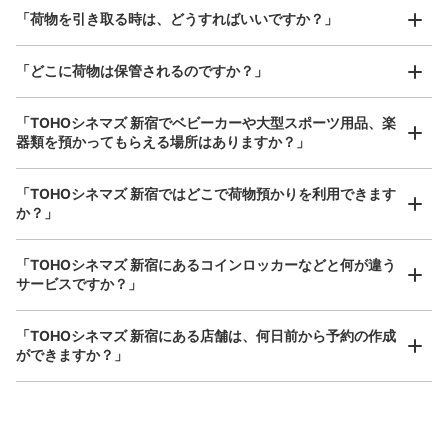
「荷物を引き取る時は、どうすればいいですか？」
「どこに荷物は保管されるのですか？」
保管できる荷物数
「TOHOシネマズ 新宿でベビーカーや大型スポーツ用品、楽
大
:
2
/
¥600
中
:
6
/
¥400
小
:
15
/
¥300
器類を預かってもらえる場所はありますか？」
支払い方法
現金
どんなサイズの荷物もOK
「TOHOシネマズ 新宿ではどこで荷物預かりを利用できます
このコインロッカーの位置を見る
手ぶらで1日快適に！
楽器、ベビーカー、ゴルフバッグ等、1人が持てる大きさの荷物であればどんなサイズでも
か？」
OK
「TOHOシネマズ 新宿にあるコインロッカーなどと何が違う
サービスですか？」
Humax Pavilion 新宿南側コインロッカー
新宿BLAZE駅から徒歩1分
「TOHOシネマズ 新宿にある店舗は、何日前から予約の作成
本日の営業時間
:
00:00
〜
00:00
ができますか？」
新宿BLAZE を背に右斜め前、Humax Pavilion 新宿の南側
にあるコインロッカーになります。
万が一に備えた安心補償