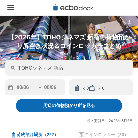
【2026年】TOHOシネマズ 新宿の荷物預か
り所空き状況＆コインロッカーまとめ
-
x 0
x 0
Navigate
Navigate
forward
backward
周辺の荷物預かり所を見る
to
to
interact
interact
with
with
最終更新日：2026年8月6日
the
the
calendar
calendar
荷物預け場所
（
297
）
コインロッカー
（
30
）
and
and