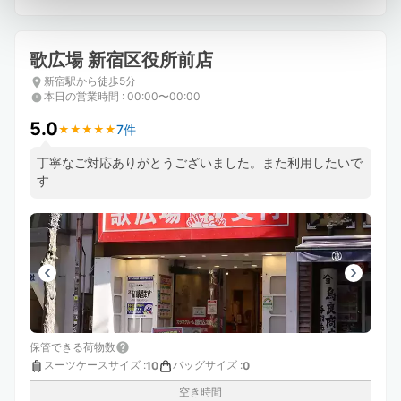
歌広場 新宿区役所前店
新宿駅から徒歩5分
本日の営業時間
:
00:00〜00:00
5.0
7件
★
★
★
★
★
★
★
★
★
★
丁寧なご対応ありがとうございました。また利用したいで
す
保管できる荷物数
スーツケースサイズ
:
バッグサイズ
:
10
0
空き時間