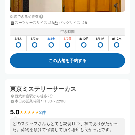
保管できる荷物数
スーツケースサイズ
:
バッグサイズ
:
28
28
空き時間
8/6
木
8/7
金
8/8
土
8/9
日
8/10
月
8/11
火
8/12
水
この店舗を予約する
東京ミステリーサーカス
西武新宿駅から徒歩2分
本日の営業時間
:
11:30〜22:00
5.0
2件
★
★
★
★
★
★
★
★
★
★
どのスタッフさんもとても親切且つ丁寧でありがたかっ
た。荷物を預けて保管して頂く場所も良かったです。