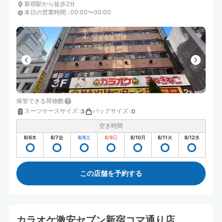
新宿駅から徒歩2分
本日の営業時間
:
00:00〜00:00
保管できる荷物数
スーツケースサイズ
:
バッグサイズ
:
3
0
空き時間
8/6
木
8/7
金
8/8
土
8/9
日
8/10
月
8/11
火
8/12
水
この店舗を予約する
カラオケ激安セブン新宿コマ通り店