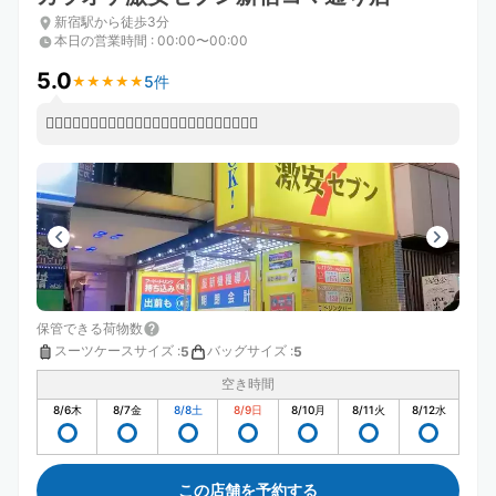
新宿駅から徒歩3分
本日の営業時間
:
00:00〜00:00
5.0
5件
★
★
★
★
★
★
★
★
★
★
👍🏻👍🏻👍🏻👍🏻👍🏻👍🏻👍🏻👍🏻👍🏻👍🏻👍🏻👍🏻
保管できる荷物数
スーツケースサイズ
:
バッグサイズ
:
5
5
空き時間
8/6
木
8/7
金
8/8
土
8/9
日
8/10
月
8/11
火
8/12
水
この店舗を予約する