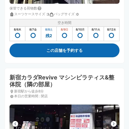
保管できる荷物数
スーツケースサイズ
:
バッグサイズ
:
3
0
空き時間
8/6
木
8/7
金
8/8
土
8/9
日
8/10
月
8/11
火
8/12
水
残2
この店舗を予約する
新宿カラダRevive マシンピラティス&整
体院（隣の部屋）
新宿駅から徒歩8分
本日の営業時間
:
閉店