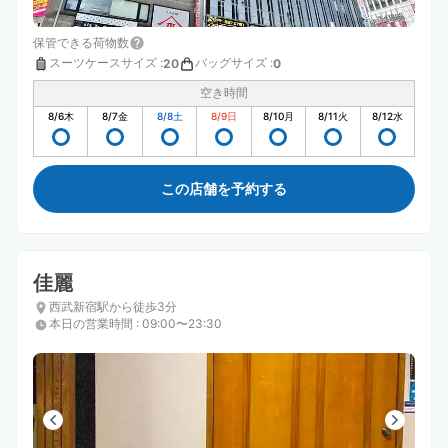
保管できる荷物数
スーツケースサイズ
:
バッグサイズ
:
20
0
空き時間
8/6
木
8/7
金
8/8
土
8/9
日
8/10
月
8/11
火
8/12
水
この店舗を予約する
佳麗
西武新宿駅から徒歩3分
本日の営業時間
:
09:00〜23:30