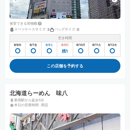
保管できる荷物数
スーツケースサイズ
:
バッグサイズ
:
3
0
空き時間
8/6
木
8/7
金
8/8
土
8/9
日
8/10
月
8/11
火
8/12
水
残1
この店舗を予約する
北海道らーめん 味八
新宿駅から徒歩5分
本日の営業時間
:
閉店