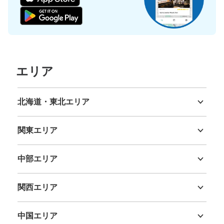
ー
JR新宿駅駅から徒歩6分
本日の営業時間
:
00:00
〜
23:59
アパホテル新宿歌舞伎町中央のレストラン入口の右側に設
置、24時間営業
エリア
北海道・東北エリア
北海道
青森県
岩手県
宮城県
秋田県
山形県
福島県
関東エリア
茨城県
栃木県
群馬県
埼玉県
千葉県
東京都
神奈川県
中部エリア
新潟県
富山県
石川県
福井県
山梨県
長野県
岐阜県
静岡県
愛知県
保管できる荷物数
大
:
1
/
¥600
中
:
4
/
¥400
小
:
31
/
¥300
関西エリア
支払い方法
三重県
滋賀県
京都府
大阪府
兵庫県
奈良県
和歌山県
現金
中国エリア
このコインロッカーの位置を見る