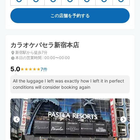
この店舗を予約する
カラオケパセラ新宿本店
新宿駅から徒歩7分
本日の営業時間
:
00:00〜00:00
5.0
7件
★
★
★
★
★
★
★
★
★
★
All the luggage I left was exactly how I left it in perfect
conditions will consider booking again