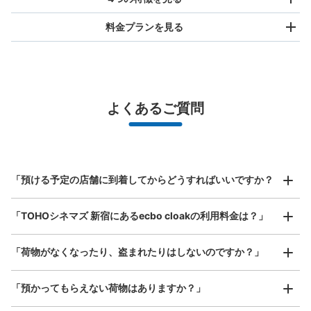
料金プランを見る
バッグサイズ
¥500
/
日
最大辺が45cm未満の大きさのお荷物（リュック、ハンド
よくあるご質問
バッグ、お手荷物など）
スマホからお店と日時を

全国1,000箇所以上と提携
指定して事前予約
北は北海道から南は沖縄まで都市部を中心に全国で利用可能なサービスです
歌舞伎町1丁目コインロッカー
スーツケースサイズ
¥800
「預ける予定の店舗に到着してからどうすればいいですか？
JR新宿駅駅から徒歩5分
/
日
本日の営業時間
:
00:00
〜
23:59
最大辺が45cm以上の大きさのお荷物（スーツケース、楽
TOHOシネマ新宿の右側にあるローソンの隣の店の脇に設
「TOHOシネマズ 新宿にあるecbo cloakの利用料金は？」
器、ベビーカーなど）
置、24時間営業
「荷物がなくなったり、盗まれたりはしないのですか？」
好立地 / 好条件店舗も多数
お店で荷物の写真を

「預かってもらえない荷物はありますか？」
アクセスの良い駅ナカ店舗や24時間営業店舗等も多数提携しています
撮ってもらいチェックイン完了