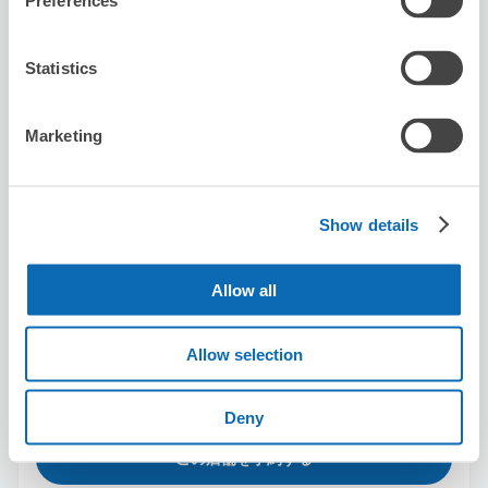
Preferences
カラオケまねきねこ新宿区役所前店
Statistics
新宿駅から徒歩2分
本日の営業時間
:
00:00〜00:00
Marketing
Show details
Allow all
保管できる荷物数
スーツケースサイズ
:
バッグサイズ
:
3
0
Allow selection
空き時間
8/6
木
8/7
金
8/8
土
8/9
日
8/10
月
8/11
火
8/12
水
残2
残2
Deny
この店舗を予約する