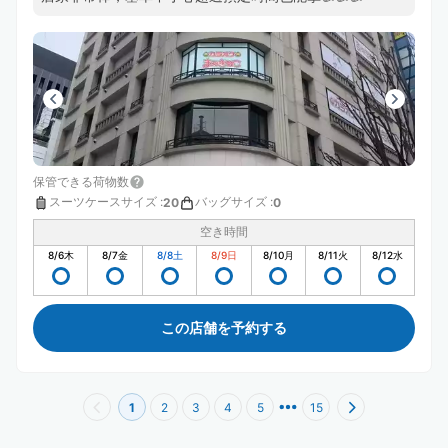
保管できる荷物数
スーツケースサイズ
:
バッグサイズ
:
20
0
空き時間
8/6
木
8/7
金
8/8
土
8/9
日
8/10
月
8/11
火
8/12
水
この店舗を予約する
1
2
3
4
5
15