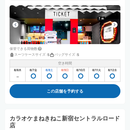
保管できる荷物数
スーツケースサイズ
:
バッグサイズ
:
5
5
空き時間
8/6
木
8/7
金
8/8
土
8/9
日
8/10
月
8/11
火
8/12
水
この店舗を予約する
カラオケまねきねこ新宿セントラルロード
店