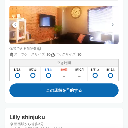
保管できる荷物数
スーツケースサイズ
:
バッグサイズ
:
10
10
空き時間
8/6
木
8/7
金
8/8
土
8/9
日
8/10
月
8/11
火
8/12
水
この店舗を予約する
Lilly shinjuku
新宿駅から徒歩3分