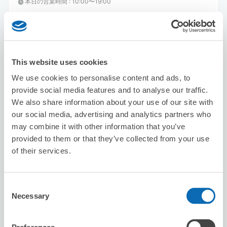
本日の営業時間
:
10:00〜19:00
5.0
2件
★
★
★
★
★
★
★
★
★
★
非常客氣，讚讚
This website uses cookies
We use cookies to personalise content and ads, to
provide social media features and to analyse our traffic.
We also share information about your use of our site with
our social media, advertising and analytics partners who
may combine it with other information that you’ve
保管できる荷物数
provided to them or that they’ve collected from your use
スーツケースサイズ
:
バッグサイズ
:
10
10
of their services.
空き時間
8/6
木
8/7
金
8/8
土
8/9
日
8/10
月
8/11
火
8/12
水
Consent
Necessary
Selection
この店舗を予約する