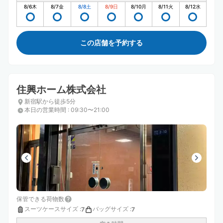
8/6
木
8/7
金
8/8
土
8/9
日
8/10
月
8/11
火
8/12
水
この店舗を予約する
住興ホーム株式会社
新宿駅から徒歩5分
本日の営業時間
:
09:30〜21:00
保管できる荷物数
スーツケースサイズ
:
バッグサイズ
:
7
7