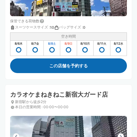
保管できる荷物数
スーツケースサイズ
:
バッグサイズ
:
10
0
空き時間
8/6
木
8/7
金
8/8
土
8/9
日
8/10
月
8/11
火
8/12
水
この店舗を予約する
カラオケまねきねこ新宿大ガード店
新宿駅から徒歩2分
本日の営業時間
:
00:00〜00:00