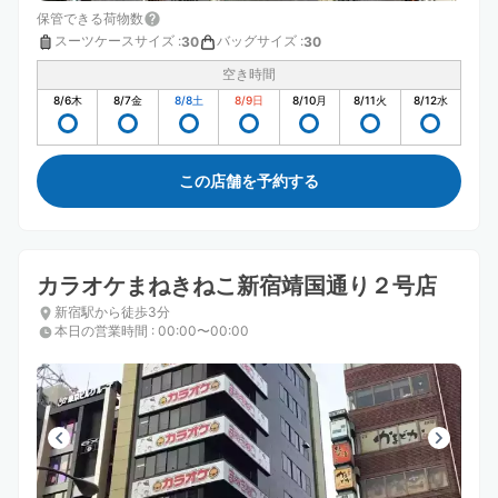
保管できる荷物数
スーツケースサイズ
:
バッグサイズ
:
30
30
空き時間
8/6
木
8/7
金
8/8
土
8/9
日
8/10
月
8/11
火
8/12
水
この店舗を予約する
カラオケまねきねこ新宿靖国通り２号店
新宿駅から徒歩3分
本日の営業時間
:
00:00〜00:00