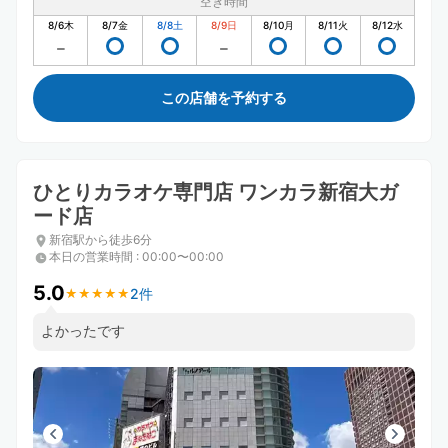
空き時間
8/6
木
8/7
金
8/8
土
8/9
日
8/10
月
8/11
火
8/12
水
この店舗を予約する
ひとりカラオケ専門店 ワンカラ新宿大ガ
ード店
新宿駅から徒歩6分
本日の営業時間
:
00:00〜00:00
5.0
2件
★
★
★
★
★
★
★
★
★
★
よかったです