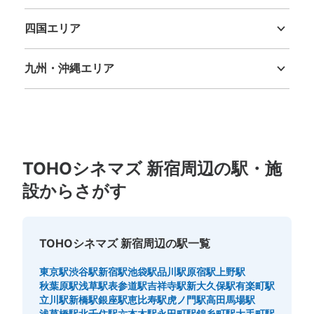
鳥取県
島根県
岡山県
広島県
山口県
四国エリア
徳島県
香川県
愛媛県
高知県
アパホテル 新宿 歌舞伎町中央横コインロ
九州・沖縄エリア
ッカー
福岡県
佐賀県
長崎県
熊本県
大分県
宮崎県
鹿児島県
沖縄県
新宿BLAZE駅から徒歩3分
本日の営業時間
:
00:00
〜
00:00
アパホテル 新宿 歌舞伎町中央横にあるコインロッカーに
なります。
TOHOシネマズ 新宿周辺の駅・施
設からさがす
TOHOシネマズ 新宿周辺の駅一覧
東京駅
渋谷駅
新宿駅
池袋駅
品川駅
原宿駅
上野駅
秋葉原駅
浅草駅
表参道駅
吉祥寺駅
新大久保駅
有楽町駅
立川駅
新橋駅
銀座駅
恵比寿駅
虎ノ門駅
高田馬場駅
保管できる荷物数
浅草橋駅
北千住駅
六本木駅
永田町駅
錦糸町駅
大手町駅