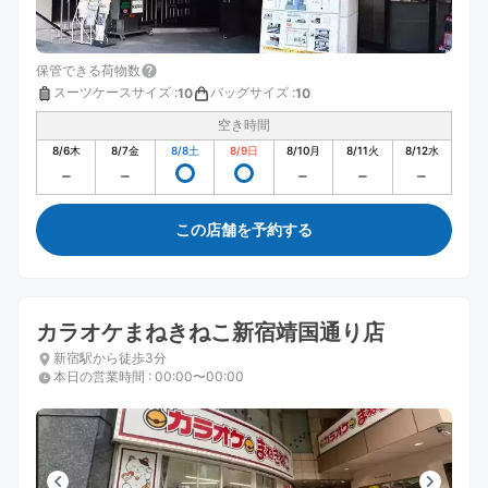
保管できる荷物数
スーツケースサイズ
:
バッグサイズ
:
10
10
空き時間
8/6
木
8/7
金
8/8
土
8/9
日
8/10
月
8/11
火
8/12
水
この店舗を予約する
カラオケまねきねこ新宿靖国通り店
新宿駅から徒歩3分
本日の営業時間
:
00:00〜00:00