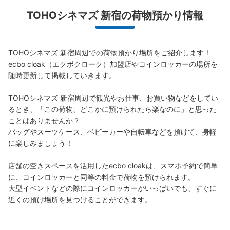
荷物の破損、盗難等万が一に備えた保証も完備で安心
TOHOシネマズ 新宿の荷物預かり情報
TOHOシネマズ 新宿周辺での荷物預かり場所をご紹介します！

ecbo cloak（エクボクローク）加盟店やコインロッカーの場所を
随時更新して掲載していきます。

保管できる荷物数
TOHOシネマズ 新宿周辺で観光やお仕事、お買い物などをしてい
大
:
3
/
¥400
小
:
15
/
¥300
るとき、「この荷物、どこかに預けられたら楽なのに」と思った
支払い方法
ことはありませんか？

現金
バッグやスーツケース、ベビーカーや自転車などを預けて、身軽
このコインロッカーの位置を見る
に楽しみましょう！

店舗の空きスペースを活用したecbo cloakは、スマホ予約で簡単
に、コインロッカーと同等の料金で荷物を預けられます。

第二東亜会館向かいコインロッカー
大型イベントなどの際にコインロッカーがいっぱいでも、すぐに
近くの預け場所を見つけることができます。
JR新宿駅駅から徒歩5分
本日の営業時間
:
00:00
〜
23:59
TOHOシネマズ新宿横の第二東亜会館向かいの駐車場に設