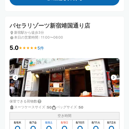
パセラリゾーツ新宿靖国通り店
新宿駅から徒歩3分
本日の営業時間
:
11:00〜06:00
5.0
5件
★
★
★
★
★
★
★
★
★
★
保管できる荷物数
スーツケースサイズ
:
バッグサイズ
:
50
50
空き時間
8/6
木
8/7
金
8/8
土
8/9
日
8/10
月
8/11
火
8/12
水