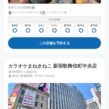
保管できる荷物数
スーツケースサイズ
:
バッグサイズ
:
5
5
空き時間
8/6
木
8/7
金
8/8
土
8/9
日
8/10
月
8/11
火
8/12
水
この店舗を予約する
カラオケまねきねこ 新宿歌舞伎町中央店
新宿駅から徒歩4分
本日の営業時間
:
00:00〜00:00