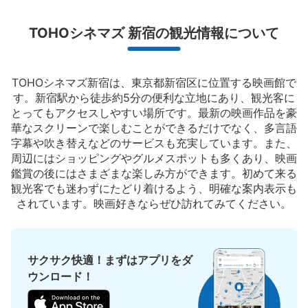
置、24時間営業
TOHOシネマズ 新宿の観光情報について
TOHOシネマズ新宿は、東京都新宿区に位置する映画館で
す。新宿駅から徒歩約5分の便利な立地にあり、観光客に
とってもアクセスしやすい場所です。最新の映画作品を豪
華なスクリーンで楽しむことができるだけでなく、多言語
字幕や吹き替えなどのサービスも充実しています。また、
周辺にはショッピングやグルメスポットも多くあり、映画
保管できる荷物数
鑑賞の後にはさまざまな楽しみ方ができます。初めて来る
大
:
2
/
¥700
0
小
:
30
/
¥300
観光客でも迷わずにたどり着けるよう、明確な案内表示も
支払い方法
されています。映画好きならぜひ訪れてみてください。
現金
このコインロッカーの位置を見る
サクサク快適！まずはアプリをダ
ウンロード！
アパホテル新宿歌舞伎町中央コインロッカ