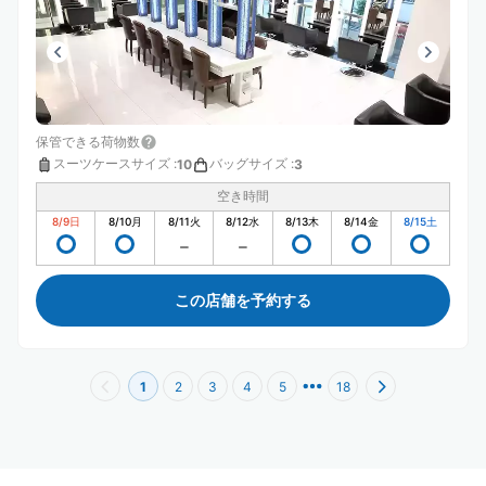
保管できる荷物数
スーツケースサイズ
:
バッグサイズ
:
10
3
空き時間
8/9
日
8/10
月
8/11
火
8/12
水
8/13
木
8/14
金
8/15
土
この店舗を予約する
1
2
3
4
5
18