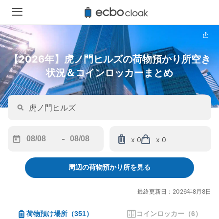
【2026年】虎ノ門ヒルズの荷物預かり所空き
状況＆コインロッカーまとめ
-
x 0
x 0
Navigate
Navigate
forward
backward
周辺の荷物預かり所を見る
to
to
interact
interact
with
with
最終更新日：2026年8月8日
the
the
calendar
calendar
荷物預け場所
（
351
）
コインロッカー
（
6
）
and
and