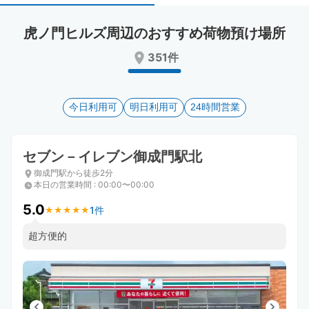
select
select
a
a
虎ノ門ヒルズ周辺のおすすめ荷物預け場所
date.
date.
Press
Press
351件
the
the
question
question
mark
mark
key
今日利用可
key
明日利用可
24時間営業
to
to
get
get
the
the
セブン－イレブン御成門駅北
keyboard
keyboard
御成門駅から徒歩2分
shortcuts
shortcuts
本日の営業時間
:
00:00〜00:00
for
for
changing
changing
5.0
1件
★
★
★
★
★
★
★
★
★
★
dates.
dates.
超方便的