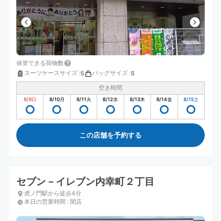
保管できる荷物数
スーツケースサイズ
:
バッグサイズ
:
5
5
空き時間
8/9
日
8/10
月
8/11
火
8/12
水
8/13
木
8/14
金
8/15
土
この店舗を予約する
セブン－イレブン内幸町２丁目
虎ノ門駅から徒歩4分
本日の営業時間
:
閉店