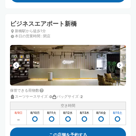
ビジネスエアポート新橋
新橋駅から徒歩1分
本日の営業時間
:
閉店
保管できる荷物数
スーツケースサイズ
:
バッグサイズ
:
0
2
空き時間
8/9
日
8/10
月
8/11
火
8/12
水
8/13
木
8/14
金
8/15
土
この店舗を予約する