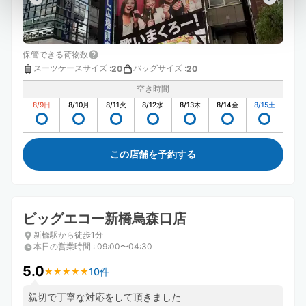
保管できる荷物数
スーツケースサイズ
:
バッグサイズ
:
20
20
空き時間
8/9
日
8/10
月
8/11
火
8/12
水
8/13
木
8/14
金
8/15
土
この店舗を予約する
ビッグエコー新橋烏森口店
新橋駅から徒歩1分
本日の営業時間
:
09:00〜04:30
5.0
10件
★
★
★
★
★
★
★
★
★
★
親切で丁寧な対応をして頂きました