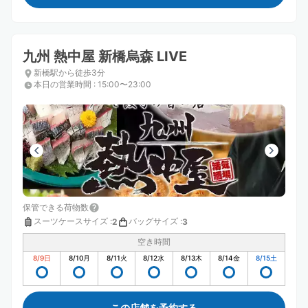
九州 熱中屋 新橋烏森 LIVE
新橋駅から徒歩3分
本日の営業時間
:
15:00〜23:00
保管できる荷物数
スーツケースサイズ
:
バッグサイズ
:
2
3
空き時間
8/9
日
8/10
月
8/11
火
8/12
水
8/13
木
8/14
金
8/15
土
この店舗を予約する