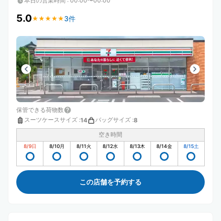
本日の営業時間
:
00:00〜00:00
5.0
3件
★
★
★
★
★
★
★
★
★
★
保管できる荷物数
スーツケースサイズ
:
バッグサイズ
:
14
8
空き時間
8/9
日
8/10
月
8/11
火
8/12
水
8/13
木
8/14
金
8/15
土
この店舗を予約する