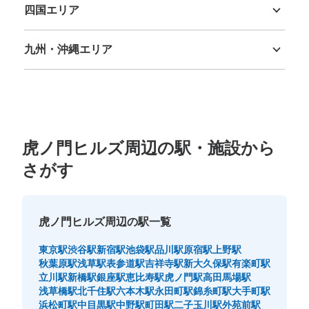
四国エリア
徳島県
香川県
愛媛県
高知県
九州・沖縄エリア
虎ノ門ヒルズビジネスタワーB1階コイン
福岡県
佐賀県
長崎県
熊本県
大分県
宮崎県
鹿児島県
沖縄県
ロッカー
東京メトロ日比谷線虎ノ門ヒルズ駅駅から徒歩5分
本日の営業時間
:
05:00
〜
23:59
虎ノ門駅ヒルズ駅B4出口（虎ノ門ヒルズビジネスタワー
地下通路北口出入口）付近にあります。地下通路側からは
虎ノ門ヒルズ周辺の駅・施設から
死角になっているので、少し見つけにくいかもしれませ
さがす
ん。
虎ノ門ヒルズ周辺の駅一覧
東京駅
渋谷駅
新宿駅
池袋駅
品川駅
原宿駅
上野駅
秋葉原駅
浅草駅
表参道駅
吉祥寺駅
新大久保駅
有楽町駅
立川駅
新橋駅
銀座駅
恵比寿駅
虎ノ門駅
高田馬場駅
浅草橋駅
北千住駅
六本木駅
永田町駅
錦糸町駅
大手町駅
浜松町駅
中目黒駅
中野駅
町田駅
二子玉川駅
外苑前駅