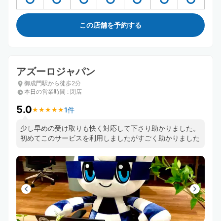
この店舗を予約する
アズーロジャパン
御成門駅から徒歩2分
本日の営業時間
:
閉店
5.0
1件
★
★
★
★
★
★
★
★
★
★
少し早めの受け取りも快く対応して下さり助かりました。
初めてこのサービスを利用しましたがすごく助かりました