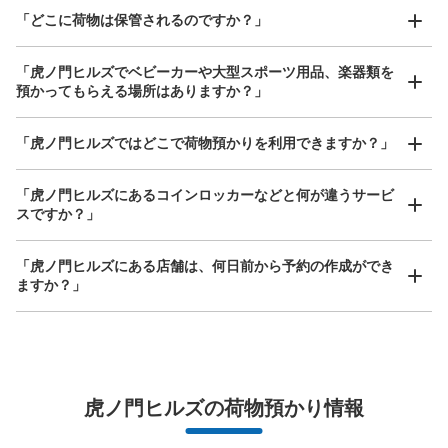
Mサイズ： 18
Lサイズ： 8
「どこに荷物は保管されるのですか？」
空き時間
「虎ノ門ヒルズでベビーカーや大型スポーツ用品、楽器類を
8/8
8/9
8/10
8/11
8/12
8/13
8/14
預かってもらえる場所はありますか？」
どんなサイズの荷物もOK
「虎ノ門ヒルズではどこで荷物預かりを利用できますか？」
このコインロッカーを予約する
手ぶらで1日快適に！
楽器、ベビーカー、ゴルフバッグ等、1人が持てる大きさの荷物であればどんなサイズでも
OK
「虎ノ門ヒルズにあるコインロッカーなどと何が違うサービ
スですか？」
虎ノ門ヒルズビジネスタワー虎ノ門横丁コ
「虎ノ門ヒルズにある店舗は、何日前から予約の作成ができ
インロッカー
ますか？」
東京メトロ虎ノ門駅駅から徒歩1分
本日の営業時間
:
11:00
〜
23:00
虎ノ門ヒルズのビジネスタワー3階の虎ノ門横丁の男子ト
イレ前に設置、3時間毎に100円加算
万が一に備えた安心補償
虎ノ門ヒルズの荷物預かり情報
荷物の破損、盗難等万が一に備えた保証も完備で安心