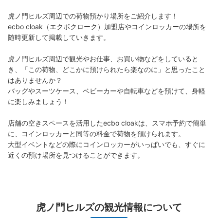
虎ノ門ヒルズ周辺での荷物預かり場所をご紹介します！

ecbo cloak（エクボクローク）加盟店やコインロッカーの場所を
随時更新して掲載していきます。

虎ノ門ヒルズ周辺で観光やお仕事、お買い物などをしていると
き、「この荷物、どこかに預けられたら楽なのに」と思ったこと
保管できる荷物数
はありませんか？

大
:
4
/
¥800
中
:
4
/
¥800
小
:
56
/
¥800
バッグやスーツケース、ベビーカーや自転車などを預けて、身軽
支払い方法
に楽しみましょう！

現金, ICカード
このコインロッカーの位置を見る
店舗の空きスペースを活用したecbo cloakは、スマホ予約で簡単
に、コインロッカーと同等の料金で荷物を預けられます。

大型イベントなどの際にコインロッカーがいっぱいでも、すぐに
近くの預け場所を見つけることができます。
虎ノ門ヒルズビジネスタワー地下コインロ
ッカー
東京メトロ虎ノ門駅駅から徒歩1分
本日の営業時間
:
11:00
〜
23:00
虎ノ門ヒルズの観光情報について
虎ノ門ヒルズのビジネスタワー地下1階の虎ノ門駅側に出