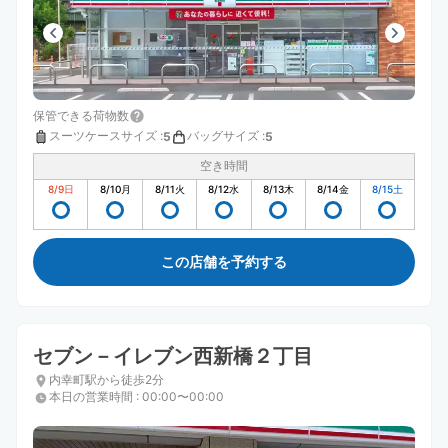
保管できる荷物数
スーツケースサイズ
:
バッグサイズ
:
5
5
空き時間
8/9
日
8/10
月
8/11
火
8/12
水
8/13
木
8/14
金
8/15
土
この店舗を予約する
セブン－イレブン西新橋２丁目
内幸町駅から徒歩2分
本日の営業時間
:
00:00〜00:00