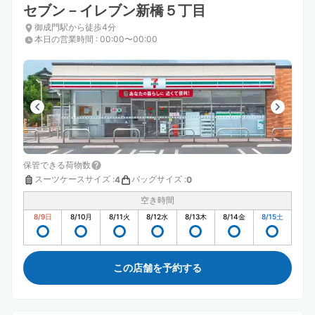
セブン－イレブン新橋５丁目
御成門駅から徒歩4分
本日の営業時間
:
00:00〜00:00
保管できる荷物数
スーツケースサイズ
:
バッグサイズ
:
4
0
空き時間
8/9
日
8/10
月
8/11
火
8/12
水
8/13
木
8/14
金
8/15
土
この店舗を予約する