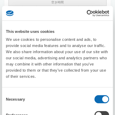
空き時間
8/9
日
8/10
月
8/11
火
8/12
水
8/13
木
8/14
金
8/15
土
この店舗を予約する
This website uses cookies
We use cookies to personalise content and ads, to
provide social media features and to analyse our traffic.
株式会社科学企画出版社
We also share information about your use of our site with
新橋駅から徒歩8分
our social media, advertising and analytics partners who
本日の営業時間
:
閉店
may combine it with other information that you’ve
provided to them or that they’ve collected from your use
of their services.
Consent
Necessary
Selection
保管できる荷物数
スーツケースサイズ
:
バッグサイズ
:
10
10