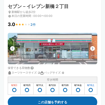
セブン－イレブン新橋２丁目
新橋駅から徒歩2分
本日の営業時間
:
00:00〜00:00
3.0
2件
★
★
★
★
★
★
★
★
★
★
保管できる荷物数
スーツケースサイズ
:
バッグサイズ
:
2
0
空き時間
8/9
日
8/10
月
8/11
火
8/12
水
8/13
木
8/14
金
8/15
土
この店舗を予約する