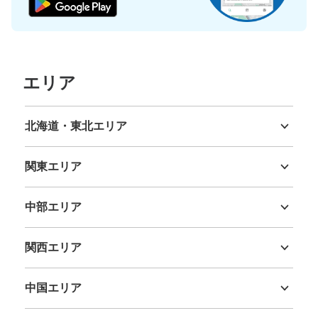
ッカー
東京メトロ日比谷線虎ノ門ヒルズ駅駅から徒歩6分
本日の営業時間
:
11:00
〜
23:00
ビジネスタワー3階虎ノ門横丁内の「虎ノ門PAIRON」と
いう餃子居酒屋の裏手にあります。
エリア
北海道・東北エリア
北海道
青森県
岩手県
宮城県
秋田県
山形県
福島県
関東エリア
茨城県
栃木県
群馬県
埼玉県
千葉県
東京都
神奈川県
中部エリア
新潟県
富山県
石川県
福井県
山梨県
長野県
岐阜県
静岡県
愛知県
保管できる荷物数
関西エリア
大
:
4
/
¥800
中
:
4
/
¥800
小
:
56
/
¥800
三重県
滋賀県
京都府
大阪府
兵庫県
奈良県
和歌山県
支払い方法
現金, ICカード
中国エリア
鳥取県
島根県
岡山県
広島県
山口県
このコインロッカーの位置を見る