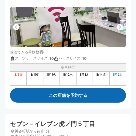
保管できる荷物数
スーツケースサイズ
:
バッグサイズ
:
10
10
空き時間
8/9
日
8/10
月
8/11
火
8/12
水
8/13
木
8/14
金
8/15
土
この店舗を予約する
セブン－イレブン虎ノ門５丁目
神谷町駅から徒歩1分