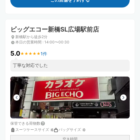
ビッグエコー新橋SL広場駅前店
新橋駅から徒歩2分
本日の営業時間
:
14:00〜00:30
5.0
1件
★
★
★
★
★
★
★
★
★
★
丁寧な対応でした
保管できる荷物数
スーツケースサイズ
:
バッグサイズ
:
6
0
空き時間