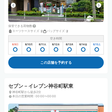
保管できる荷物数
スーツケースサイズ
:
バッグサイズ
:
2
2
空き時間
8/9
日
8/10
月
8/11
火
8/12
水
8/13
木
8/14
金
8/15
土
この店舗を予約する
セブン－イレブン神谷町駅東
神谷町駅から徒歩2分
本日の営業時間
:
00:00〜00:00