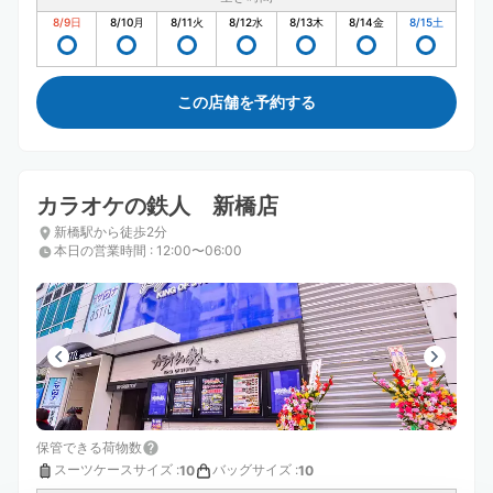
8/9
日
8/10
月
8/11
火
8/12
水
8/13
木
8/14
金
8/15
土
この店舗を予約する
カラオケの鉄人 新橋店
新橋駅から徒歩2分
本日の営業時間
:
12:00〜06:00
保管できる荷物数
スーツケースサイズ
:
バッグサイズ
:
10
10