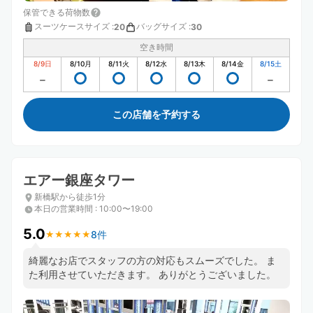
保管できる荷物数
スーツケースサイズ
:
バッグサイズ
:
20
30
空き時間
8/9
日
8/10
月
8/11
火
8/12
水
8/13
木
8/14
金
8/15
土
この店舗を予約する
エアー銀座タワー
新橋駅から徒歩1分
本日の営業時間
:
10:00〜19:00
5.0
8件
★
★
★
★
★
★
★
★
★
★
綺麗なお店でスタッフの方の対応もスムーズでした。 ま
た利用させていただきます。 ありがとうございました。