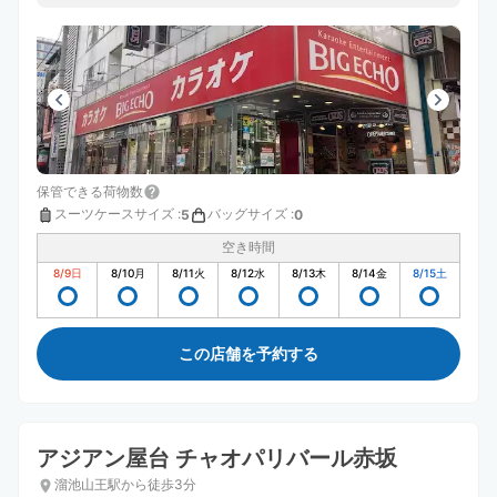
保管できる荷物数
スーツケースサイズ
:
バッグサイズ
:
5
0
空き時間
8/9
日
8/10
月
8/11
火
8/12
水
8/13
木
8/14
金
8/15
土
この店舗を予約する
アジアン屋台 チャオパリバール赤坂
溜池山王駅から徒歩3分