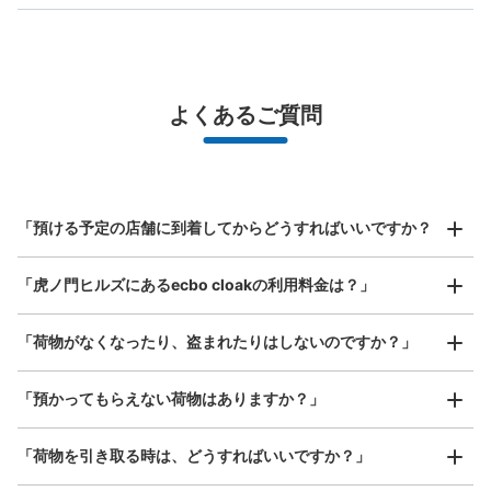
バッグサイズ
¥500
/
日
最大辺が45cm未満の大きさのお荷物（リュック、ハンド
よくあるご質問
バッグ、お手荷物など）
スマホからお店と日時を

全国1,000箇所以上と提携
指定して事前予約
北は北海道から南は沖縄まで都市部を中心に全国で利用可能なサービスです
スーツケースサイズ
¥800
「預ける予定の店舗に到着してからどうすればいいですか？
/
日
最大辺が45cm以上の大きさのお荷物（スーツケース、楽
「虎ノ門ヒルズにあるecbo cloakの利用料金は？」
器、ベビーカーなど）
「荷物がなくなったり、盗まれたりはしないのですか？」
好立地 / 好条件店舗も多数
お店で荷物の写真を

「預かってもらえない荷物はありますか？」
【コインロッカー】日土地ビル（PUDO）
アクセスの良い駅ナカ店舗や24時間営業店舗等も多数提携しています
撮ってもらいチェックイン完了
虎ノ門駅から徒歩4 m
本日の営業時間 〜
「荷物を引き取る時は、どうすればいいですか？」
保管できる荷物数