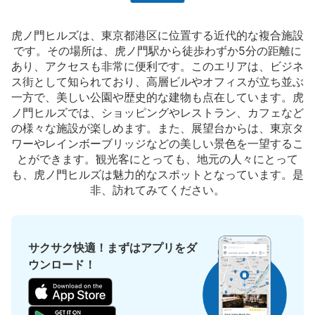
る出口の手前
虎ノ門ヒルズは、東京都港区に位置する近代的な複合施設
です。その場所は、虎ノ門駅から徒歩わずか5分の距離に
あり、アクセスも非常に便利です。このエリアは、ビジネ
ス街として知られており、高層ビルやオフィスが立ち並ぶ
一方で、美しい公園や歴史的な建物も点在しています。虎
ノ門ヒルズでは、ショッピングやレストラン、カフェなど
の様々な施設が楽しめます。また、展望台からは、東京タ
ワーやレインボーブリッジなどの美しい景色を一望するこ
とができます。観光客にとっても、地元の人々にとって
も、虎ノ門ヒルズは魅力的なスポットとなっています。是
保管できる荷物数
大
:
7
/
¥700
中
:
13
/
¥500
小
:
34
/
¥400
非、訪れてみてください。
支払い方法
現金, ICカード
このコインロッカーの位置を見る
サクサク快適！まずはアプリをダ
ウンロード！
虎の門ヒルズビジネスタワー3階コインロ