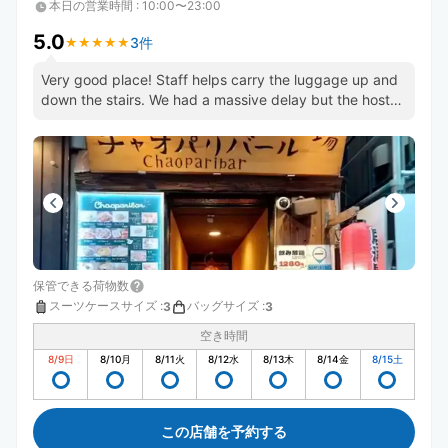
本日の営業時間
:
10:00〜23:00
5.0
3件
★
★
★
★
★
★
★
★
★
★
Very good place! Staff helps carry the luggage up and
down the stairs. We had a massive delay but the host
was helpful.
保管できる荷物数
スーツケースサイズ
:
バッグサイズ
:
3
3
空き時間
8/9
日
8/10
月
8/11
火
8/12
水
8/13
木
8/14
金
8/15
土
この店舗を予約する