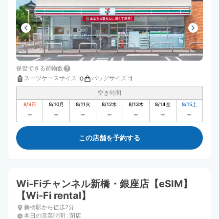
保管できる荷物数
スーツケースサイズ
:
バッグサイズ
:
0
1
空き時間
8/9
日
8/10
月
8/11
火
8/12
水
8/13
木
8/14
金
8/15
土
この店舗を予約する
Wi-Fiチャンネル新橋・銀座店【eSIM】
【Wi-Fi rental】
新橋駅から徒歩2分
本日の営業時間
:
閉店