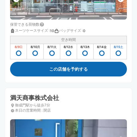
保管できる荷物数
スーツケースサイズ
:
バッグサイズ
:
10
0
空き時間
8/9
日
8/10
月
8/11
火
8/12
水
8/13
木
8/14
金
8/15
土
この店舗を予約する
満天商事株式会社
御成門駅から徒歩7分
本日の営業時間
:
閉店