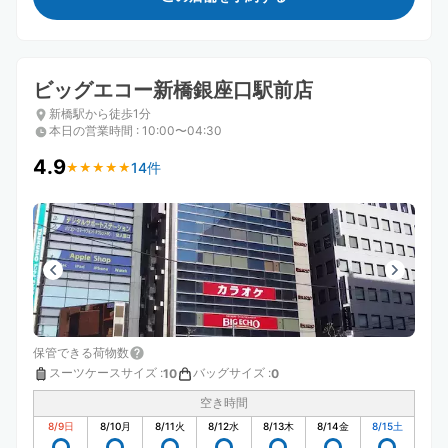
ビッグエコー新橋銀座口駅前店
新橋駅から徒歩1分
本日の営業時間
:
10:00〜04:30
4.9
14件
★
★
★
★
★
★
★
★
★
★
保管できる荷物数
スーツケースサイズ
:
バッグサイズ
:
10
0
空き時間
8/9
日
8/10
月
8/11
火
8/12
水
8/13
木
8/14
金
8/15
土