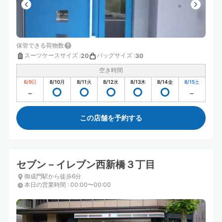
保管できる荷物数
スーツケースサイズ
:
バッグサイズ
:
20
30
空き時間
8/9
日
8/10
月
8/11
火
8/12
水
8/13
木
8/14
金
8/15
土
この店舗を予約する
セブン－イレブン西新橋３丁目
御成門駅から徒歩6分
本日の営業時間
:
00:00〜00:00