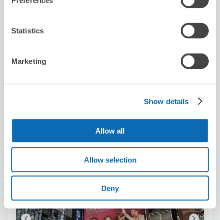
Preferences
空き時間
8/9
日
8/10
月
8/11
火
8/12
水
8/13
木
8/14
金
8/15
土
Statistics
この店舗を予約する
Marketing
カラオケの鉄人 新橋SL広場前店
Show details
新橋駅から徒歩1分
本日の営業時間
:
12:00〜05:00
Allow all
4.5
4件
★
★
★
★
★
★
★
★
★
★
寄行李給A店員 取行李時B店員卻遲遲沒找到我們的行李 我
Allow selection
們乾等了一陣子才又主動訊問 才發現從頭到尾放在櫃檯後
面的包廂… 差點害我們來不及去搭乘汽船🙄
Deny