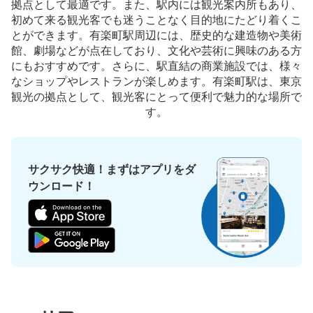
拠点として最適です。また、駅内には観光案内所もあり、
本日の営業時間
:
05:00
〜
01:00
初めて来る観光客でも迷うことなく目的地にたどり着くこ
東京メトロ有楽町駅に出口D1から入って三田線日比谷駅
とができます。有楽町駅周辺には、歴史的な建造物や美術
方面に進む通路に設置、営業時間は始発から終電
館、劇場などが点在しており、文化や芸術に興味のある方
にもおすすめです。さらに、駅直結の商業施設では、様々
なショップやレストランが楽しめます。有楽町駅は、東京
観光の拠点として、観光客にとって便利で魅力的な場所で
す。
サクサク快適！まずはアプリをダ
ウンロード！
保管できる荷物数
大
:
1
/
¥700
中
:
4
/
¥500
小
:
12
/
¥400
支払い方法
現金, ICカード
このコインロッカーの位置を見る