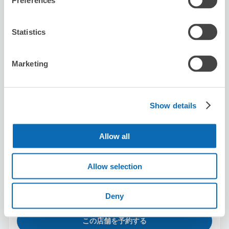
Preferences
Statistics
銀座きもの いちは 銀座本店
日比谷駅から徒歩4分
本日の営業時間
:
11:00〜19:30
Marketing
Show details
Allow all
保管できる荷物数
スーツケースサイズ
:
バッグサイズ
:
3
2
Allow selection
空き時間
8/6
木
8/7
金
8/8
土
8/9
日
8/10
月
8/11
火
8/12
水
Deny
この店舗を予約する