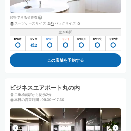
保管できる荷物数
スーツケースサイズ
:
バッグサイズ
:
3
0
空き時間
8/6
木
8/7
金
8/8
土
8/9
日
8/10
月
8/11
火
8/12
水
残2
この店舗を予約する
ビジネスエアポート丸の内
二重橋前駅から徒歩2分
本日の営業時間
:
09:00〜17:30