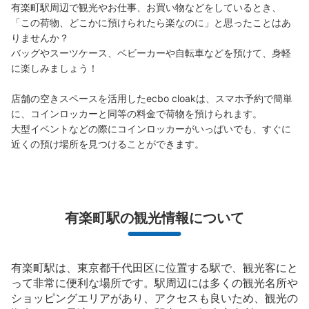
有楽町駅周辺で観光やお仕事、お買い物などをしているとき、
「この荷物、どこかに預けられたら楽なのに」と思ったことはあ
りませんか？

バッグやスーツケース、ベビーカーや自転車などを預けて、身軽
に楽しみましょう！

店舗の空きスペースを活用したecbo cloakは、スマホ予約で簡単
に、コインロッカーと同等の料金で荷物を預けられます。

大型イベントなどの際にコインロッカーがいっぱいでも、すぐに
近くの預け場所を見つけることができます。
保管できる荷物数
大
:
1
/
¥700
中
:
1
/
¥500
小
:
17
/
¥400
支払い方法
現金, ICカード
有楽町駅の観光情報について
このコインロッカーの位置を見る
有楽町駅は、東京都千代田区に位置する駅で、観光客にと
メトロ有楽町駅出口D1コインロッカー
って非常に便利な場所です。駅周辺には多くの観光名所や
ショッピングエリアがあり、アクセスも良いため、観光の
東京メトロ有楽町駅駅から徒歩1分