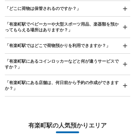
「どこに荷物は保管されるのですか？」
保管できる荷物数
大
:
3
/
¥700
中
:
4
/
¥500
小
:
21
/
¥300
支払い方法
「有楽町駅でベビーカーや大型スポーツ用品、楽器類を預か
現金
ってもらえる場所はありますか？」
このコインロッカーの位置を見る
どんなサイズの荷物もOK
「有楽町駅ではどこで荷物預かりを利用できますか？」
手ぶらで1日快適に！
楽器、ベビーカー、ゴルフバッグ等、1人が持てる大きさの荷物であればどんなサイズでも
OK
「有楽町駅にあるコインロッカーなどと何が違うサービスで
すか？」
メトロ有楽町駅出口D1現金専用コインロ
ッカー
「有楽町駅にある店舗は、何日前から予約の作成ができます
東京メトロ有楽町駅駅から徒歩1分
か？」
本日の営業時間
:
05:00
〜
01:00
東京メトロ有楽町駅の出口D1から入って三田線日比谷駅
方面に進む通路に設置、営業時間は始発から終電
万が一に備えた安心補償
有楽町駅の人気預かりエリア
荷物の破損、盗難等万が一に備えた保証も完備で安心