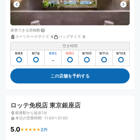
保管できる荷物数
スーツケースサイズ
:
バッグサイズ
:
5
5
空き時間
8/6
木
8/7
金
8/8
土
8/9
日
8/10
月
8/11
火
8/12
水
この店舗を予約する
ロッテ免税店 東京銀座店
銀座駅から徒歩1分
本日の営業時間
:
11:00〜21:00
5.0
2件
★
★
★
★
★
★
★
★
★
★