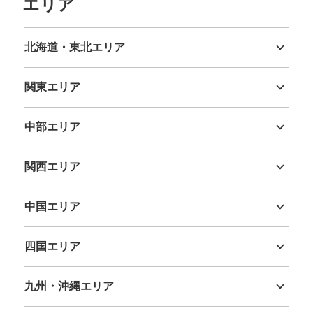
エリア
メトロ有楽町駅出口D3コインロッカー
東京メトロ有楽町駅駅から徒歩1分
北海道・東北エリア
本日の営業時間
:
05:00
〜
01:00
北海道
青森県
岩手県
宮城県
秋田県
山形県
福島県
東京メトロ有楽町駅の出口D3から地下に入ってすぐ左側
関東エリア
に設置、営業時間は始発から終電
茨城県
栃木県
群馬県
埼玉県
千葉県
東京都
神奈川県
中部エリア
新潟県
富山県
石川県
福井県
山梨県
長野県
岐阜県
静岡県
愛知県
関西エリア
三重県
滋賀県
京都府
大阪府
兵庫県
奈良県
和歌山県
中国エリア
鳥取県
島根県
岡山県
広島県
山口県
四国エリア
保管できる荷物数
徳島県
香川県
愛媛県
高知県
大
:
2
/
¥700
中
:
2
/
¥500
小
:
18
/
¥400
支払い方法
九州・沖縄エリア
現金, ICカード
福岡県
佐賀県
長崎県
熊本県
大分県
宮崎県
鹿児島県
沖縄県