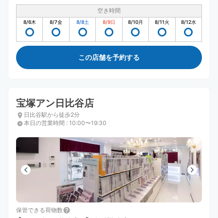
空き時間
8/6
木
8/7
金
8/8
土
8/9
日
8/10
月
8/11
火
8/12
水
この店舗を予約する
宝塚アン日比谷店
日比谷駅から徒歩2分
本日の営業時間
:
10:00〜19:30
保管できる荷物数