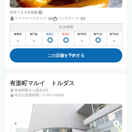
保管できる荷物数
スーツケースサイズ
:
バッグサイズ
:
30
20
空き時間
8/6
木
8/7
金
8/8
土
8/9
日
8/10
月
8/11
火
8/12
水
この店舗を予約する
有楽町マルイ トルダス
有楽町駅から徒歩3分
本日の営業時間
:
11:00〜19:00