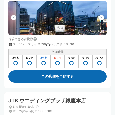
保管できる荷物数
スーツケースサイズ
:
バッグサイズ
:
30
30
空き時間
8/6
木
8/7
金
8/8
土
8/9
日
8/10
月
8/11
火
8/12
水
この店舗を予約する
JTB ウエディングプラザ銀座本店
銀座駅から徒歩1分
本日の営業時間
:
11:00〜18:30