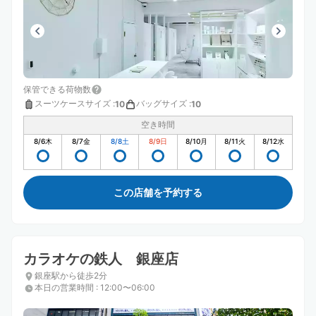
保管できる荷物数
スーツケースサイズ
:
バッグサイズ
:
10
10
空き時間
8/6
木
8/7
金
8/8
土
8/9
日
8/10
月
8/11
火
8/12
水
この店舗を予約する
カラオケの鉄人 銀座店
銀座駅から徒歩2分
本日の営業時間
:
12:00〜06:00