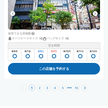
保管できる荷物数
スーツケースサイズ
:
バッグサイズ
:
10
10
空き時間
8/6
木
8/7
金
8/8
土
8/9
日
8/10
月
8/11
火
8/12
水
この店舗を予約する
1
2
3
4
5
16