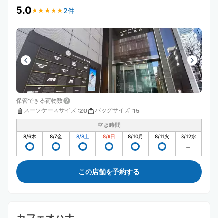
5.0
2件
★
★
★
★
★
★
★
★
★
★
保管できる荷物数
スーツケースサイズ
:
バッグサイズ
:
20
15
空き時間
8/6
木
8/7
金
8/8
土
8/9
日
8/10
月
8/11
火
8/12
水
この店舗を予約する
カフェオハナ