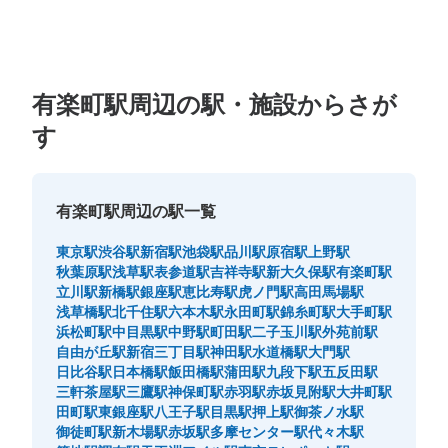
このコインロッカーの位置を見る
メトロ有楽町駅中央改札外コインロッカー
有楽町駅周辺の駅・施設からさが
B-1
す
東京メトロ有楽町駅駅から徒歩0分
本日の営業時間
:
05:00
〜
01:00
東京メトロ有楽町駅の中央改札を出て右側の通路に設置、
有楽町駅周辺の駅一覧
営業時間は始発から終電
東京駅
渋谷駅
新宿駅
池袋駅
品川駅
原宿駅
上野駅
秋葉原駅
浅草駅
表参道駅
吉祥寺駅
新大久保駅
有楽町駅
立川駅
新橋駅
銀座駅
恵比寿駅
虎ノ門駅
高田馬場駅
浅草橋駅
北千住駅
六本木駅
永田町駅
錦糸町駅
大手町駅
浜松町駅
中目黒駅
中野駅
町田駅
二子玉川駅
外苑前駅
自由が丘駅
新宿三丁目駅
神田駅
水道橋駅
大門駅
日比谷駅
日本橋駅
飯田橋駅
蒲田駅
九段下駅
五反田駅
三軒茶屋駅
三鷹駅
神保町駅
赤羽駅
赤坂見附駅
大井町駅
田町駅
東銀座駅
八王子駅
目黒駅
押上駅
御茶ノ水駅
御徒町駅
新木場駅
赤坂駅
多摩センター駅
代々木駅