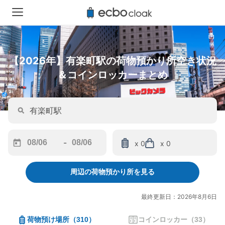
【2026年】有楽町駅の荷物預かり所空き状況
＆コインロッカーまとめ
-
x 0
x 0
Navigate
Navigate
forward
backward
周辺の荷物預かり所を見る
to
to
interact
interact
with
with
最終更新日：2026年8月6日
the
the
calendar
calendar
荷物預け場所
（
310
）
コインロッカー
（
33
）
and
and