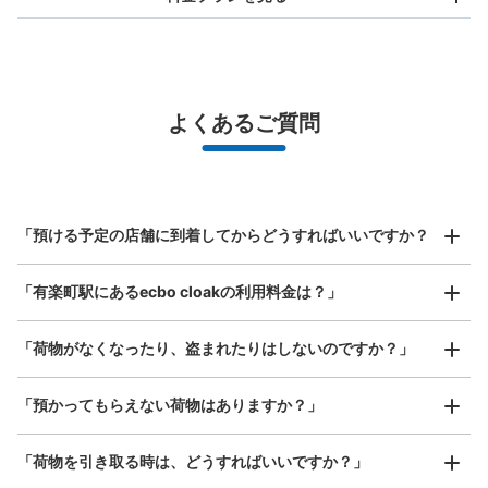
バッグサイズ
¥500
/
日
最大辺が45cm未満の大きさのお荷物（リュック、ハンド
よくあるご質問
バッグ、お手荷物など）
スマホからお店と日時を

全国1,000箇所以上と提携
指定して事前予約
メトロ有楽町駅出口D8コインロッカー
北は北海道から南は沖縄まで都市部を中心に全国で利用可能なサービスです
東京メトロ有楽町駅駅から徒歩1分
スーツケースサイズ
本日の営業時間
:
05:00
〜
01:00
¥800
「預ける予定の店舗に到着してからどうすればいいですか？
/
日
東京メトロ有楽町駅の出口D8から改札へ進む通路に設
置、営業時間は始発から終電
最大辺が45cm以上の大きさのお荷物（スーツケース、楽
「有楽町駅にあるecbo cloakの利用料金は？」
器、ベビーカーなど）
「荷物がなくなったり、盗まれたりはしないのですか？」
好立地 / 好条件店舗も多数
お店で荷物の写真を

「預かってもらえない荷物はありますか？」
アクセスの良い駅ナカ店舗や24時間営業店舗等も多数提携しています
撮ってもらいチェックイン完了
「荷物を引き取る時は、どうすればいいですか？」