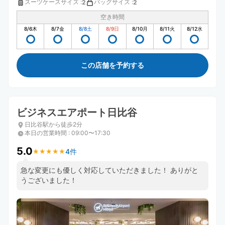
スーツケースサイズ
:
バッグサイズ
:
2
2
空き時間
8/6
木
8/7
金
8/8
土
8/9
日
8/10
月
8/11
火
8/12
水
この店舗を予約する
ビジネスエアポート日比谷
日比谷駅から徒歩2分
本日の営業時間
:
09:00〜17:30
5.0
4件
★
★
★
★
★
★
★
★
★
★
急な変更にも優しく対応していただきました！ ありがと
うございました！