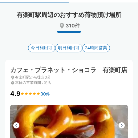
select
select
a
a
有楽町駅周辺のおすすめ荷物預け場所
date.
date.
Press
Press
310件
the
the
question
question
mark
mark
key
今日利用可
key
明日利用可
24時間営業
to
to
get
get
the
the
カフェ・プラネット・ショコラ 有楽町店
keyboard
keyboard
有楽町駅から徒歩0分
shortcuts
shortcuts
本日の営業時間
:
閉店
for
for
changing
changing
4.9
30件
★
★
★
★
★
★
★
★
★
★
dates.
dates.