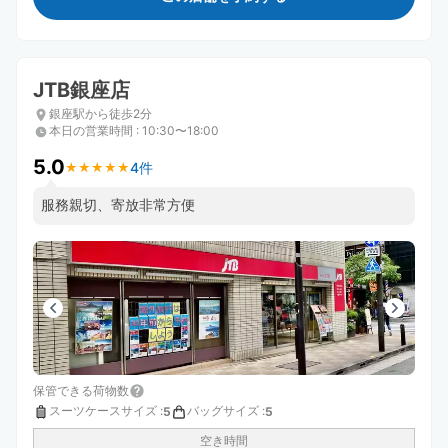
JTB銀座店
銀座駅から徒歩2分
本日の営業時間
:
10:30〜18:00
5.0
4件
★
★
★
★
★
★
★
★
★
★
服務親切、寄放非常方便
保管できる荷物数
スーツケースサイズ
:
バッグサイズ
:
5
5
空き時間