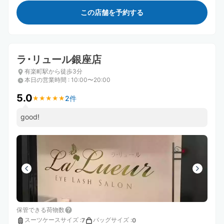
この店舗を予約する
ラ･リュール銀座店
有楽町駅から徒歩3分
本日の営業時間
:
10:00〜20:00
5.0
2件
★
★
★
★
★
★
★
★
★
★
good!
保管できる荷物数
スーツケースサイズ
:
バッグサイズ
:
7
0