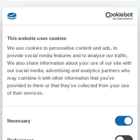
ブランドオフ GINZA ANNEX
銀座駅から徒歩3分
本日の営業時間
:
11:00〜20:00
This website uses cookies
We use cookies to personalise content and ads, to
provide social media features and to analyse our traffic.
We also share information about your use of our site with
our social media, advertising and analytics partners who
may combine it with other information that you’ve
provided to them or that they’ve collected from your use
保管できる荷物数
スーツケースサイズ
:
バッグサイズ
:
5
5
of their services.
空き時間
8/6
木
8/7
金
8/8
土
8/9
日
8/10
月
8/11
火
8/12
水
Consent
Necessary
Selection
この店舗を予約する