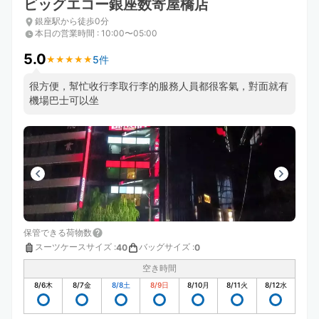
ビッグエコー銀座数寄屋橋店
銀座駅から徒歩0分
本日の営業時間
:
10:00〜05:00
5.0
5件
★
★
★
★
★
★
★
★
★
★
很方便，幫忙收行李取行李的服務人員都很客氣，對面就有
機場巴士可以坐
保管できる荷物数
スーツケースサイズ
:
バッグサイズ
:
40
0
空き時間
8/6
木
8/7
金
8/8
土
8/9
日
8/10
月
8/11
火
8/12
水