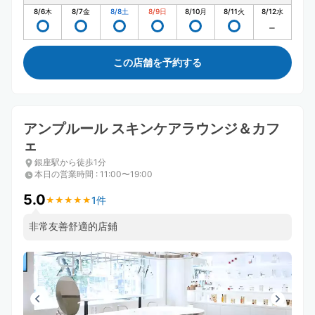
8/6
木
8/7
金
8/8
土
8/9
日
8/10
月
8/11
火
8/12
水
この店舗を予約する
アンプルール スキンケアラウンジ＆カフ
ェ
銀座駅から徒歩1分
本日の営業時間
:
11:00〜19:00
5.0
1件
★
★
★
★
★
★
★
★
★
★
非常友善舒適的店鋪