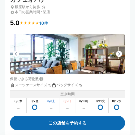
銀座駅から徒歩1分
本日の営業時間
:
閉店
5.0
10件
★
★
★
★
★
★
★
★
★
★
保管できる荷物数
スーツケースサイズ
:
バッグサイズ
:
5
5
空き時間
8/6
木
8/7
金
8/8
土
8/9
日
8/10
月
8/11
火
8/12
水
この店舗を予約する