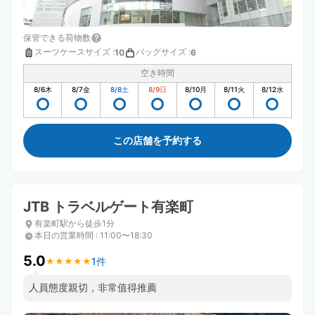
保管できる荷物数
スーツケースサイズ
:
バッグサイズ
:
10
6
空き時間
8/6
木
8/7
金
8/8
土
8/9
日
8/10
月
8/11
火
8/12
水
この店舗を予約する
JTB トラベルゲート有楽町
有楽町駅から徒歩1分
本日の営業時間
:
11:00〜18:30
5.0
1件
★
★
★
★
★
★
★
★
★
★
人員態度親切，非常值得推薦