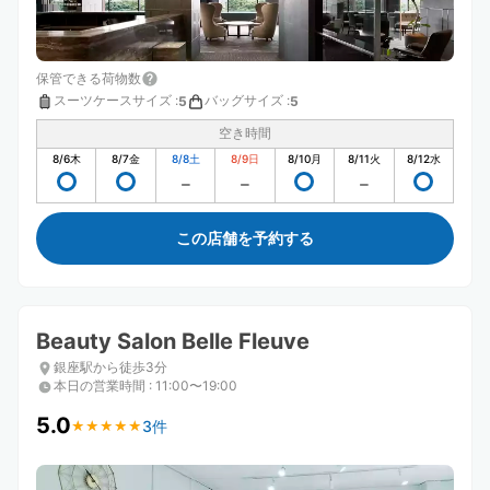
保管できる荷物数
スーツケースサイズ
:
バッグサイズ
:
5
5
空き時間
8/6
木
8/7
金
8/8
土
8/9
日
8/10
月
8/11
火
8/12
水
この店舗を予約する
Beauty Salon Belle Fleuve
銀座駅から徒歩3分
本日の営業時間
:
11:00〜19:00
5.0
3件
★
★
★
★
★
★
★
★
★
★