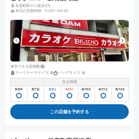
有楽町駅から徒歩2分
本日の営業時間
:
11:00〜04:30
保管できる荷物数
スーツケースサイズ
:
バッグサイズ
:
5
0
空き時間
8/6
木
8/7
金
8/8
土
8/9
日
8/10
月
8/11
火
8/12
水
この店舗を予約する