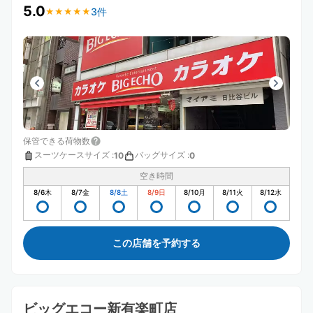
5.0
3件
★
★
★
★
★
★
★
★
★
★
保管できる荷物数
スーツケースサイズ
:
バッグサイズ
:
10
0
空き時間
8/6
木
8/7
金
8/8
土
8/9
日
8/10
月
8/11
火
8/12
水
この店舗を予約する
ビッグエコー新有楽町店