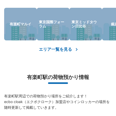
東京国際フォー
東京ミッドタウ
有楽町マルイ
銀
ラム
ン日比谷
保管できる荷物数
大
:
1
/
¥900
中
:
4
/
¥500
小
:
16
/
¥400
支払い方法
エリア一覧を見る
現金
このコインロッカーの位置を見る
有楽町駅の荷物預かり情報
メトロ有楽町駅中央改札外コインロッカー
I-1
有楽町駅周辺での荷物預かり場所をご紹介します！

東京メトロ有楽町駅駅から徒歩0分
本日の営業時間
:
05:00
〜
01:00
ecbo cloak（エクボクローク）加盟店やコインロッカーの場所を
随時更新して掲載していきます。

東京メトロ有楽町駅の中央改札を出て右側の通路に設置、
営業時間は始発から終電