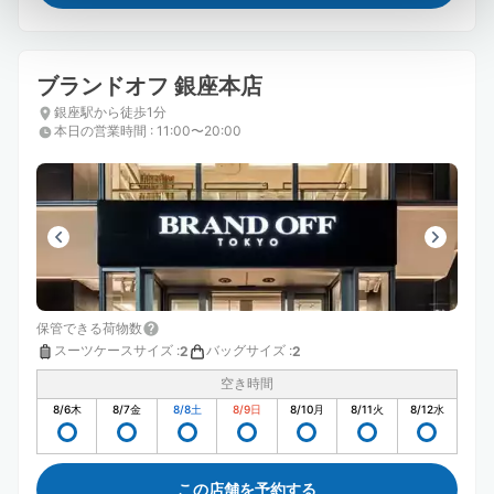
ブランドオフ 銀座本店
銀座駅から徒歩1分
本日の営業時間
:
11:00〜20:00
保管できる荷物数
スーツケースサイズ
:
バッグサイズ
:
2
2
空き時間
8/6
木
8/7
金
8/8
土
8/9
日
8/10
月
8/11
火
8/12
水
この店舗を予約する