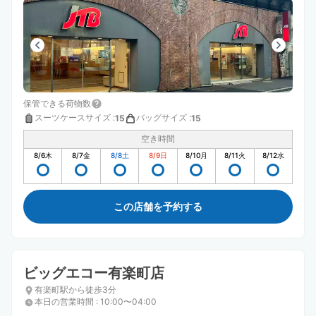
保管できる荷物数
スーツケースサイズ
:
バッグサイズ
:
15
15
空き時間
8/6
木
8/7
金
8/8
土
8/9
日
8/10
月
8/11
火
8/12
水
この店舗を予約する
ビッグエコー有楽町店
有楽町駅から徒歩3分
本日の営業時間
:
10:00〜04:00