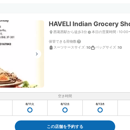
HAVELI Indian Grocery Sh
西葛西駅から徒歩3分
本日の営業時間
:
10:00
保管できる荷物数
スーツケースサイズ
:
バッグサイズ
:
10
10
空き時間
8/11
火
8/12
水
8/13
木
この店舗を予約する