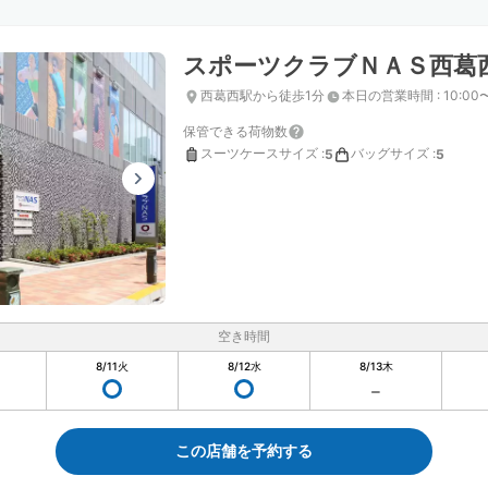
スポーツクラブＮＡＳ西葛
西葛西駅から徒歩1分
本日の営業時間
:
10:00
保管できる荷物数
スーツケースサイズ
:
バッグサイズ
:
5
5
空き時間
8/11
火
8/12
水
8/13
木
この店舗を予約する