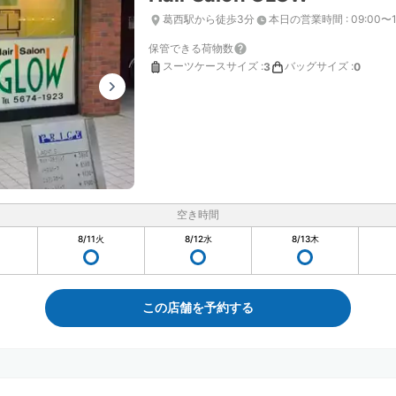
葛西駅から徒歩3分
本日の営業時間
:
09:00〜1
保管できる荷物数
スーツケースサイズ
:
バッグサイズ
:
3
0
空き時間
8/11
火
8/12
水
8/13
木
この店舗を予約する