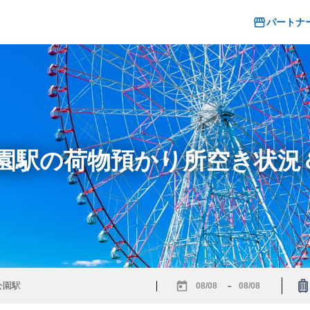
パートナ
公園駅の荷物預かり所空き状
-
Navigate
Navigate