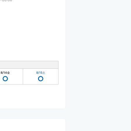
8/14
金
8/15
土