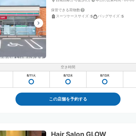
保管できる荷物数
スーツケースサイズ
:
バッグサイズ
:
5
5
空き時間
8/11
火
8/12
水
8/13
木
この店舗を予約する
Hair Salon GLOW