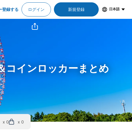
ー登録する
ログイン
新規登録
日本語
況＆コインロッカーまとめ
x 0
x 0