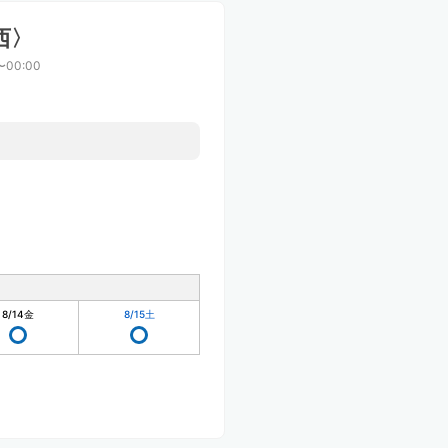
西〉
〜00:00
8/14
金
8/15
土