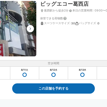
ビッグエコー葛西店
葛西駅から徒歩2分
本日の営業時間
:
09:00〜0
保管できる荷物数
スーツケースサイズ
:
バッグサイズ
:
30
0
空き時間
8/11
火
8/12
水
8/13
木
この店舗を予約する