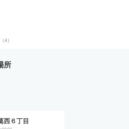
（
4
）
場所
葛西６丁目
〜00:00