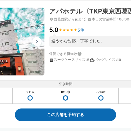
アパホテル〈TKP東京西葛
西葛西駅から徒歩1分
本日の営業時間
:
00:00
5.0
5件
★
★
★
★
★
★
★
★
★
★
速やかな対応、丁寧でした。
保管できる荷物数
スーツケースサイズ
:
バッグサイズ
:
5
10
空き時間
8/11
火
8/12
水
8/13
木
この店舗を予約する