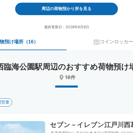
forward
backward
to
to
周辺の荷物預かり所を見る
interact
interact
with
with
the
the
最終更新日：2026年8月8日
calendar
calendar
and
and
物預け場所
（
16
）
コインロッカー
select
select
a
a
date.
date.
Press
Press
西臨海公園駅周辺のおすすめ荷物預け
the
the
question
question
16件
mark
mark
key
key
to
to
get
get
間営業
the
the
keyboard
keyboard
shortcuts
shortcuts
for
for
セブン－イレブン江戸川西
changing
changing
dates.
dates.
西葛西駅から徒歩2分
本日の営業時間
:
00:00