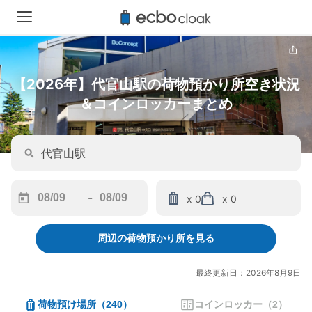
【2026年】代官山駅の荷物預かり所空き状況
＆コインロッカーまとめ
-
x 0
x 0
Navigate
Navigate
forward
backward
周辺の荷物預かり所を見る
to
to
interact
interact
with
with
最終更新日：2026年8月9日
the
the
calendar
calendar
荷物預け場所
（
240
）
コインロッカー
（
2
）
and
and