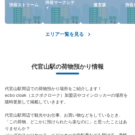
渋谷マークシテ
保管できる荷物数
渋谷ストリーム
道玄坂
渋谷
ィ
大
:
2
/
¥700
中
:
8
/
¥500
小
:
38
/
¥400
支払い方法
現金, ICカード, QR決済
このコインロッカーの位置を見る
エリア一覧を見る
代官山駅の荷物預かり情報
代官山駅周辺での荷物預かり場所をご紹介します！

ecbo cloak（エクボクローク）加盟店やコインロッカーの場所を
随時更新して掲載していきます。

代官山駅周辺で観光やお仕事、お買い物などをしているとき、
「この荷物、どこかに預けられたら楽なのに」と思ったことはあ
りませんか？

バッグやスーツケース、ベビーカーや自転車などを預けて、身軽