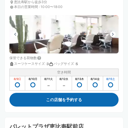
恵比寿駅から徒歩3分
本日の営業時間
:
10:00〜18:00
保管できる荷物数
スーツケースサイズ
:
バッグサイズ
:
3
5
空き時間
8/9
日
8/10
月
8/11
火
8/12
水
8/13
木
8/14
金
8/15
土
この店舗を予約する
パレットプラザ恵比寿駅前店