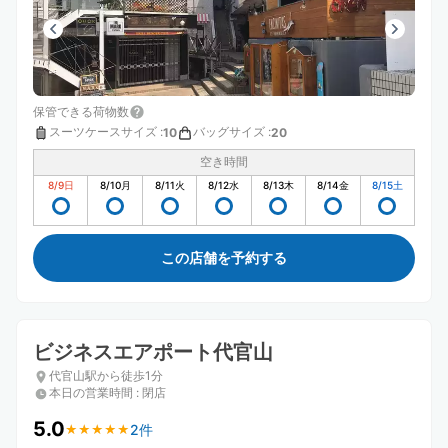
保管できる荷物数
スーツケースサイズ
:
バッグサイズ
:
10
20
空き時間
8/9
日
8/10
月
8/11
火
8/12
水
8/13
木
8/14
金
8/15
土
この店舗を予約する
ビジネスエアポート代官山
代官山駅から徒歩1分
本日の営業時間
:
閉店
5.0
2件
★
★
★
★
★
★
★
★
★
★