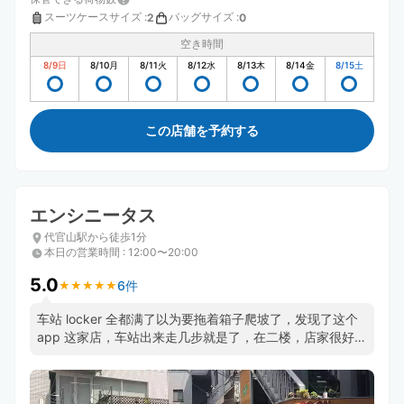
スーツケースサイズ
:
バッグサイズ
:
2
0
空き時間
8/9
日
8/10
月
8/11
火
8/12
水
8/13
木
8/14
金
8/15
土
この店舗を予約する
エンシニータス
代官山駅から徒歩1分
本日の営業時間
:
12:00〜20:00
5.0
6件
★
★
★
★
★
★
★
★
★
★
车站 locker 全都满了以为要拖着箱子爬坡了，发现了这个
app 这家店，车站出来走几步就是了，在二楼，店家很好，
大推荐！！