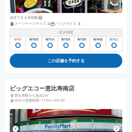
保管できる荷物数
スーツケースサイズ
:
バッグサイズ
:
3
3
空き時間
8/9
日
8/10
月
8/11
火
8/12
水
8/13
木
8/14
金
8/15
土
この店舗を予約する
ビッグエコー恵比寿南店
恵比寿駅から徒歩2分
本日の営業時間
:
11:00〜04:30