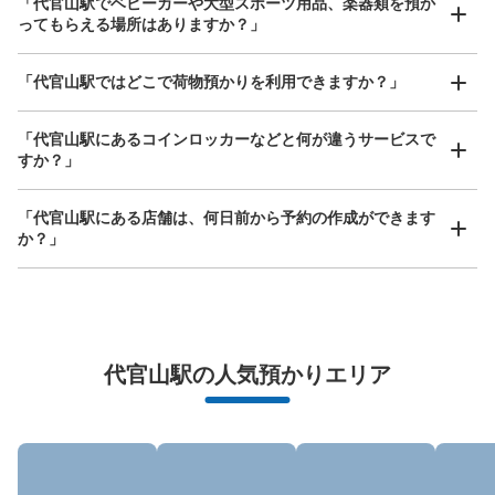
「代官山駅でベビーカーや大型スポーツ用品、楽器類を預か
ってもらえる場所はありますか？」
このコインロッカーの位置を見る
どんなサイズの荷物もOK
「代官山駅ではどこで荷物預かりを利用できますか？」
手ぶらで1日快適に！
楽器、ベビーカー、ゴルフバッグ等、1人が持てる大きさの荷物であればどんなサイズでも
OK
「代官山駅にあるコインロッカーなどと何が違うサービスで
代官山 中央改札側改札外売店横コインロ
すか？」
ッカー
東急東横線 代官山駅駅から徒歩1分
「代官山駅にある店舗は、何日前から予約の作成ができます
本日の営業時間
:
06:00
〜
23:00
か？」
中央改札側の出口のすぐ側に設置
万が一に備えた安心補償
代官山駅の人気預かりエリア
荷物の破損、盗難等万が一に備えた保証も完備で安心