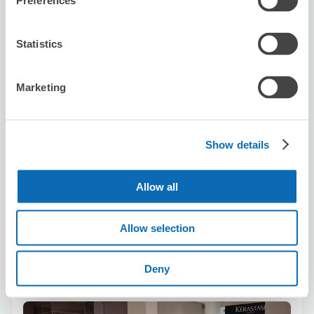
Preferences
Statistics
保管できる荷物数
Marketing
スーツケースサイズ
:
バッグサイズ
:
3
0
空き時間
8/9
日
8/10
月
8/11
火
8/12
水
8/13
木
8/14
金
8/15
土
Show details
この店舗を予約する
Allow all
Allow selection
HairSalon M.techo 恵比寿
Deny
恵比寿駅から徒歩3分
本日の営業時間
:
10:00〜19:00