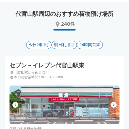
select
select
a
a
代官山駅周辺のおすすめ荷物預け場所
date.
date.
Press
Press
240件
the
the
question
question
mark
mark
key
今日利用可
key
明日利用可
24時間営業
to
to
get
get
the
the
セブン－イレブン代官山駅東
keyboard
keyboard
代官山駅から徒歩2分
shortcuts
shortcuts
本日の営業時間
:
00:00〜00:00
for
for
changing
changing
dates.
dates.
保管できる荷物数