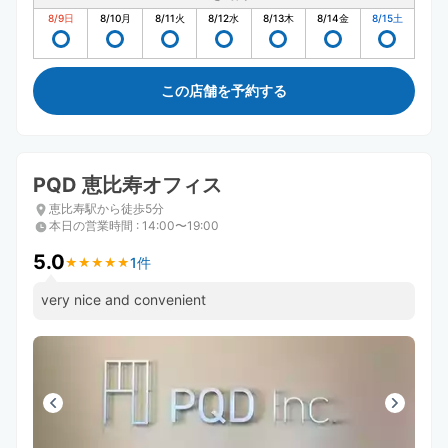
8/9
日
8/10
月
8/11
火
8/12
水
8/13
木
8/14
金
8/15
土
この店舗を予約する
PQD 恵比寿オフィス
恵比寿駅から徒歩5分
本日の営業時間
:
14:00〜19:00
5.0
1件
★
★
★
★
★
★
★
★
★
★
very nice and convenient