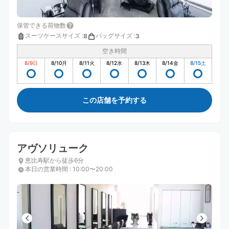
保管できる荷物数
スーツケースサイズ
:
バッグサイズ
:
8
3
空き時間
8/9
日
8/10
月
8/11
火
8/12
水
8/13
木
8/14
金
8/15
土
この店舗を予約する
アヴソリューク
恵比寿駅から徒歩6分
本日の営業時間
:
10:00〜20:00