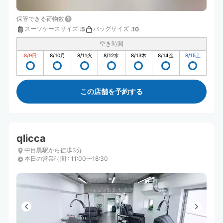
保管できる荷物数
スーツケースサイズ
:
バッグサイズ
:
5
10
空き時間
8/9
日
8/10
月
8/11
火
8/12
水
8/13
木
8/14
金
8/15
土
この店舗を予約する
qlicca
中目黒駅から徒歩3分
本日の営業時間
:
11:00〜18:30