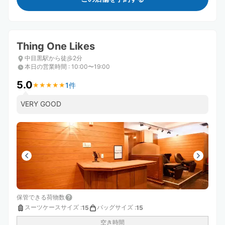
Thing One Likes
中目黒駅から徒歩2分
本日の営業時間
:
10:00〜19:00
5.0
1件
★
★
★
★
★
★
★
★
★
★
VERY GOOD
保管できる荷物数
スーツケースサイズ
:
バッグサイズ
:
15
15
空き時間