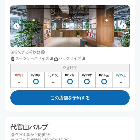
保管できる荷物数
スーツケースサイズ
:
バッグサイズ
:
5
5
空き時間
8/9
日
8/10
月
8/11
火
8/12
水
8/13
木
8/14
金
8/15
土
この店舗を予約する
代官山バルブ
代官山駅から徒歩2分
本日の営業時間
:
10:30〜18:00