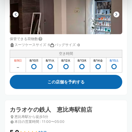
保管できる荷物数
スーツケースサイズ
:
バッグサイズ
:
1
0
空き時間
8/9
日
8/10
月
8/11
火
8/12
水
8/13
木
8/14
金
8/15
土
この店舗を予約する
カラオケの鉄人 恵比寿駅前店
恵比寿駅から徒歩5分
本日の営業時間
:
11:00〜05:00