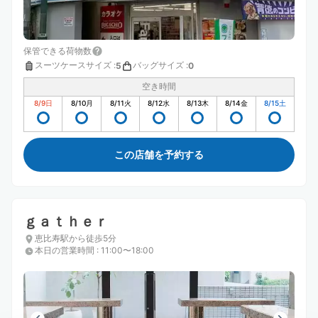
保管できる荷物数
スーツケースサイズ
:
バッグサイズ
:
5
0
空き時間
8/9
日
8/10
月
8/11
火
8/12
水
8/13
木
8/14
金
8/15
土
この店舗を予約する
ｇａｔｈｅｒ
恵比寿駅から徒歩5分
本日の営業時間
:
11:00〜18:00