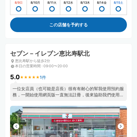
8/9
日
8/10
月
8/11
火
8/12
水
8/13
木
8/14
金
8/15
土
この店舗を予約する
セブン－イレブン恵比寿駅北
恵比寿駅から徒歩2分
本日の営業時間
:
09:00〜20:00
5.0
1件
★
★
★
★
★
★
★
★
★
★
一位女店員（也可能是店長）很有有耐心的幫我使用預約服
務，一開始使用網頁版一直無法註冊，後來協助我們使用
APP順利使用這個服務，非常感謝她。