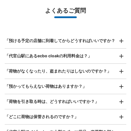
最大辺が45cm未満の大きさのお荷物（リュック、ハンド
よくあるご質問
バッグ、お手荷物など）
スマホからお店と日時を

全国1,000箇所以上と提携
指定して事前予約
代官山駅 西口側改札外コインロッカー
北は北海道から南は沖縄まで都市部を中心に全国で利用可能なサービスです
東急東横線 代官山駅駅から徒歩1分
スーツケースサイズ
本日の営業時間
:
06:00
〜
23:00
¥800
「預ける予定の店舗に到着してからどうすればいいですか？
/
日
中央口方面の改札をでて、すぐ右手に設置。
最大辺が45cm以上の大きさのお荷物（スーツケース、楽
「代官山駅にあるecbo cloakの利用料金は？」
器、ベビーカーなど）
「荷物がなくなったり、盗まれたりはしないのですか？」
好立地 / 好条件店舗も多数
お店で荷物の写真を

「預かってもらえない荷物はありますか？」
アクセスの良い駅ナカ店舗や24時間営業店舗等も多数提携しています
撮ってもらいチェックイン完了
「荷物を引き取る時は、どうすればいいですか？」
保管できる荷物数
「どこに荷物は保管されるのですか？」
大
:
3
/
¥700
中
:
3
/
¥500
支払い方法
現金