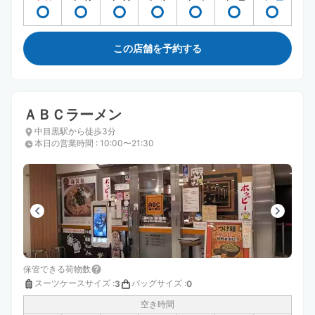
この店舗を予約する
ＡＢＣラーメン
中目黒駅から徒歩3分
本日の営業時間
:
10:00〜21:30
保管できる荷物数
スーツケースサイズ
:
バッグサイズ
:
3
0
空き時間