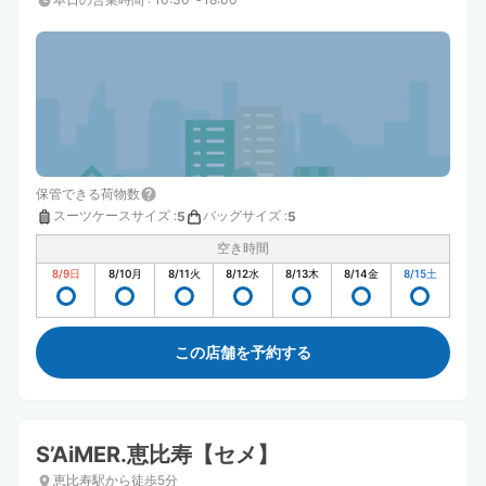
保管できる荷物数
スーツケースサイズ
:
バッグサイズ
:
5
5
空き時間
8/9
日
8/10
月
8/11
火
8/12
水
8/13
木
8/14
金
8/15
土
この店舗を予約する
S’AiMER.恵比寿【セメ】
恵比寿駅から徒歩5分