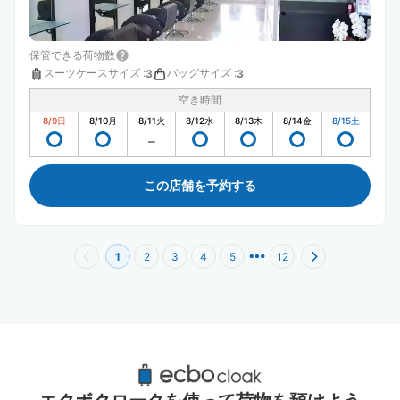
保管できる荷物数
スーツケースサイズ
:
バッグサイズ
:
3
3
空き時間
8/9
日
8/10
月
8/11
火
8/12
水
8/13
木
8/14
金
8/15
土
この店舗を予約する
1
2
3
4
5
12
代官山駅周辺のおすすめコインロッカー
2件