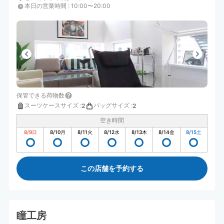
本日の営業時間
:
10:00〜20:00
保管できる荷物数
スーツケースサイズ
:
バッグサイズ
:
2
2
空き時間
8/9
日
8/10
月
8/11
火
8/12
水
8/13
木
8/14
金
8/15
土
この店舗を予約する
瞳工房