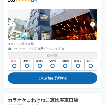
5.0
12件
★
★
★
★
★
★
★
★
★
★
保管できる荷物数
スーツケースサイズ
:
バッグサイズ
:
5
8
空き時間
8/9
日
8/10
月
8/11
火
8/12
水
8/13
木
8/14
金
8/15
土
この店舗を予約する
カラオケまねきねこ恵比寿東口店