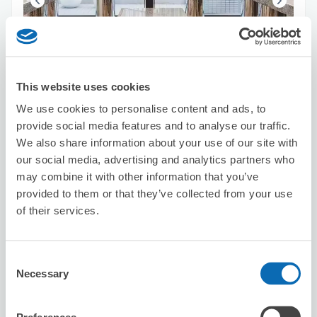
保管できる荷物数
スーツケースサイズ
:
バッグサイズ
:
3
0
This website uses cookies
空き時間
We use cookies to personalise content and ads, to
8/9
日
8/10
月
8/11
火
8/12
水
8/13
木
8/14
金
8/15
土
provide social media features and to analyse our traffic.
We also share information about your use of our site with
our social media, advertising and analytics partners who
この店舗を予約する
may combine it with other information that you’ve
provided to them or that they’ve collected from your use
of their services.
Ｂｉｏ＆Ｎａｔｕｒｅ ｈａｉｒ ｓａｌ
ｏｎ 恵比寿
Consent
恵比寿駅から徒歩5分
Necessary
本日の営業時間
:
11:00〜18:00
Selection