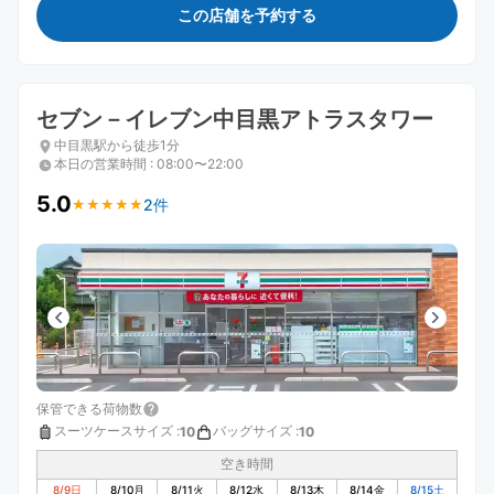
この店舗を予約する
セブン－イレブン中目黒アトラスタワー
中目黒駅から徒歩1分
本日の営業時間
:
08:00〜22:00
5.0
2件
★
★
★
★
★
★
★
★
★
★
保管できる荷物数
スーツケースサイズ
:
バッグサイズ
:
10
10
空き時間
8/9
日
8/10
月
8/11
火
8/12
水
8/13
木
8/14
金
8/15
土