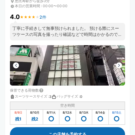
恵比寿駅から徒歩3分
本日の営業時間
:
00:00〜00:00
4.0
2件
★
★
★
★
★
★
★
★
★
★
丁寧に手続きして無事預けられました。 預ける際にスー
ツケースの写真を撮ったり確認などで時間はかかるので急
いでいる方は余裕もっていく方がいいです。
保管できる荷物数
スーツケースサイズ
:
バッグサイズ
:
3
0
空き時間
8/9
日
8/10
月
8/11
火
8/12
水
8/13
木
8/14
金
8/15
土
残1
残2
この店舗を予約する