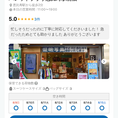
恵比寿駅から徒歩2分
本日の営業時間
:
11:00〜19:00
5.0
3件
★
★
★
★
★
★
★
★
★
★
忙しそうだったのに丁寧に対応してくださいました！ 急
だったためとても助かりました ありがとうございます
保管できる荷物数
スーツケースサイズ
:
バッグサイズ
:
3
3
空き時間
8/9
日
8/10
月
8/11
火
8/12
水
8/13
木
8/14
金
8/15
土