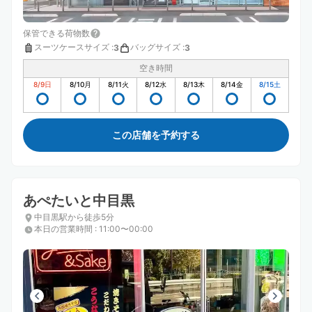
保管できる荷物数
スーツケースサイズ
:
バッグサイズ
:
3
3
空き時間
8/9
日
8/10
月
8/11
火
8/12
水
8/13
木
8/14
金
8/15
土
この店舗を予約する
あぺたいと中目黒
中目黒駅から徒歩5分
本日の営業時間
:
11:00〜00:00