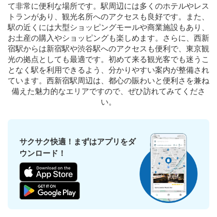
て非常に便利な場所です。駅周辺には多くのホテルやレス
大江戸線 都庁前駅から徒歩3分
本日の営業時間
:
05:06
〜
00:07
トランがあり、観光名所へのアクセスも良好です。また、
駅の近くには大型ショッピングモールや商業施設もあり、
西新宿駅から都庁前駅方面へ進む A2出口付近
お土産の購入やショッピングも楽しめます。さらに、西新
宿駅からは新宿駅や渋谷駅へのアクセスも便利で、東京観
光の拠点としても最適です。初めて来る観光客でも迷うこ
となく駅を利用できるよう、分かりやすい案内が整備され
ています。西新宿駅周辺は、都心の賑わいと便利さを兼ね
備えた魅力的なエリアですので、ぜひ訪れてみてくださ
い。
サクサク快適！まずはアプリをダ
保管できる荷物数
中
:
3
/
¥500
小
:
15
/
¥400
ウンロード！
支払い方法
現金
このコインロッカーの位置を見る