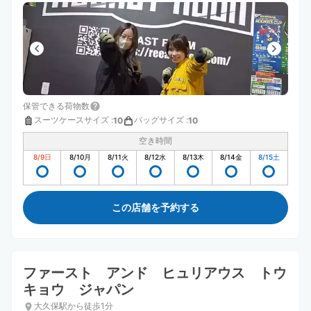
保管できる荷物数
スーツケースサイズ
:
バッグサイズ
:
10
10
空き時間
8/9
日
8/10
月
8/11
火
8/12
水
8/13
木
8/14
金
8/15
土
この店舗を予約する
ファースト アンド ヒュリアウス トウ
キョウ ジャパン
大久保駅から徒歩1分