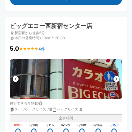
ビッグエコー西新宿センター店
新宿駅から徒歩5分
本日の営業時間
:
10:00〜20:00
5.0
4件
★
★
★
★
★
★
★
★
★
★
保管できる荷物数
スーツケースサイズ
:
バッグサイズ
:
10
0
空き時間
8/9
日
8/10
月
8/11
火
8/12
水
8/13
木
8/14
金
8/15
土