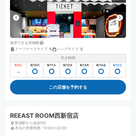
保管できる荷物数
スーツケースサイズ
:
バッグサイズ
:
5
5
空き時間
8/9
日
8/10
月
8/11
火
8/12
水
8/13
木
8/14
金
8/15
土
この店舗を予約する
REEAST ROOM西新宿店
新宿駅から徒歩5分
本日の営業時間
:
10:00〜22:00