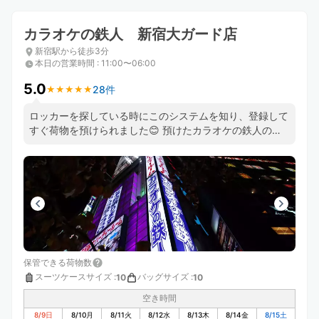
カラオケの鉄人 新宿大ガード店
新宿駅から徒歩3分
本日の営業時間
:
11:00〜06:00
5.0
28件
★
★
★
★
★
★
★
★
★
★
ロッカーを探している時にこのシステムを知り、登録して
すぐ荷物を預けられました😊 預けたカラオケの鉄人のス
タッフさんもとても良い方で助かりました😊 機会があっ
たら、また利用したいと思います❣️
保管できる荷物数
スーツケースサイズ
:
バッグサイズ
:
10
10
空き時間
8/9
日
8/10
月
8/11
火
8/12
水
8/13
木
8/14
金
8/15
土