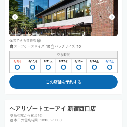
保管できる荷物数
スーツケースサイズ
:
バッグサイズ
:
10
10
空き時間
8/9
日
8/10
月
8/11
火
8/12
水
8/13
木
8/14
金
8/15
土
この店舗を予約する
ヘアリゾートエーアイ 新宿西口店
新宿駅から徒歩1分
本日の営業時間
:
10:00〜11:00