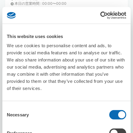
本日の営業時間
:
00:00〜00:00
This website uses cookies
We use cookies to personalise content and ads, to
provide social media features and to analyse our traffic.
保管できる荷物数
We also share information about your use of our site with
スーツケースサイズ
:
バッグサイズ
:
3
0
our social media, advertising and analytics partners who
空き時間
may combine it with other information that you’ve
8/9
日
8/10
月
8/11
火
8/12
水
8/13
木
8/14
金
8/15
土
provided to them or that they’ve collected from your use
残2
残1
of their services.
この店舗を予約する
Consent
Necessary
Selection
カラオケまねきねこ西新宿店