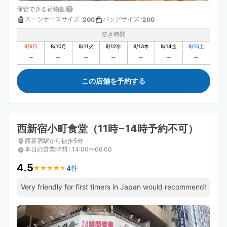
保管できる荷物数
スーツケースサイズ
:
バッグサイズ
:
200
200
空き時間
8/9
日
8/10
月
8/11
火
8/12
水
8/13
木
8/14
金
8/15
土
この店舗を予約する
西新宿小町食堂（11時−14時予約不可）
西新宿駅から徒歩5分
本日の営業時間
:
14:00〜06:00
4.5
4件
★
★
★
★
★
★
★
★
★
★
Very friendly for first timers in Japan would recommend!