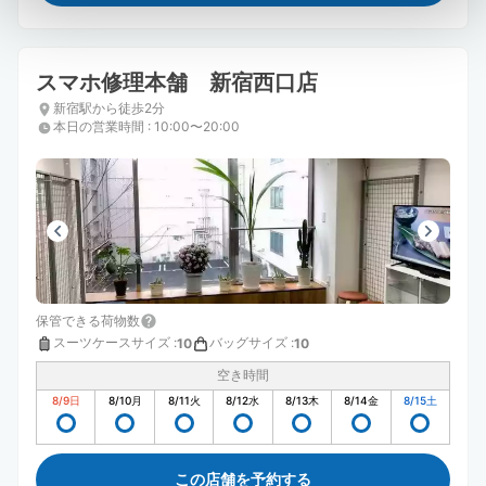
スマホ修理本舗 新宿西口店
新宿駅から徒歩2分
本日の営業時間
:
10:00〜20:00
保管できる荷物数
スーツケースサイズ
:
バッグサイズ
:
10
10
空き時間
8/9
日
8/10
月
8/11
火
8/12
水
8/13
木
8/14
金
8/15
土
この店舗を予約する