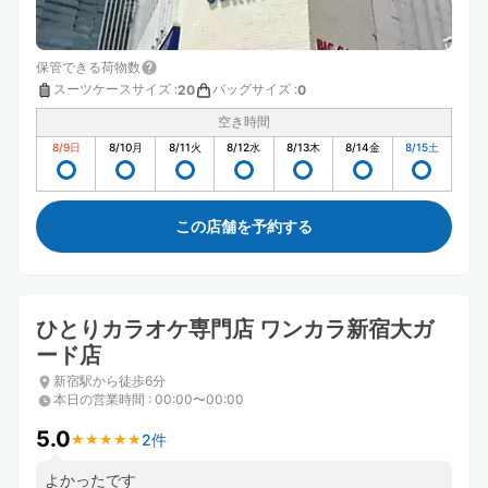
保管できる荷物数
スーツケースサイズ
:
バッグサイズ
:
20
0
空き時間
8/9
日
8/10
月
8/11
火
8/12
水
8/13
木
8/14
金
8/15
土
この店舗を予約する
ひとりカラオケ専門店 ワンカラ新宿大ガ
ード店
新宿駅から徒歩6分
本日の営業時間
:
00:00〜00:00
5.0
2件
★
★
★
★
★
★
★
★
★
★
よかったです