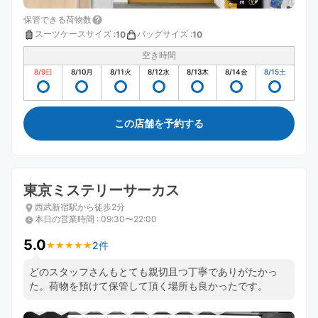
保管できる荷物数
スーツケースサイズ
:
バッグサイズ
:
10
10
空き時間
8/9
日
8/10
月
8/11
火
8/12
水
8/13
木
8/14
金
8/15
土
この店舗を予約する
東京ミステリーサーカス
西武新宿駅から徒歩2分
本日の営業時間
:
09:30〜22:00
5.0
2件
★
★
★
★
★
★
★
★
★
★
どのスタッフさんもとても親切且つ丁寧でありがたかっ
た。荷物を預けて保管して頂く場所も良かったです。