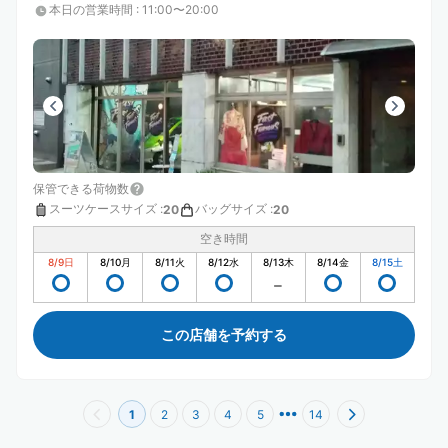
本日の営業時間
:
11:00〜20:00
保管できる荷物数
スーツケースサイズ
:
バッグサイズ
:
20
20
空き時間
8/9
日
8/10
月
8/11
火
8/12
水
8/13
木
8/14
金
8/15
土
この店舗を予約する
1
2
3
4
5
14