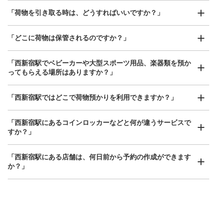
（PUDO）
「荷物を引き取る時は、どうすればいいですか？」
都庁前駅から徒歩3 m
本日の営業時間 07:00〜00:00
保管できる荷物数
「どこに荷物は保管されるのですか？」
Sサイズ： 12
Mサイズ： 15
Lサイズ： 3
「西新宿駅でベビーカーや大型スポーツ用品、楽器類を預か
空き時間
ってもらえる場所はありますか？」
8/9
8/10
8/11
8/12
8/13
8/14
8/15
どんなサイズの荷物もOK
「西新宿駅ではどこで荷物預かりを利用できますか？」
手ぶらで1日快適に！
楽器、ベビーカー、ゴルフバッグ等、1人が持てる大きさの荷物であればどんなサイズでも
このコインロッカーを予約する
OK
「西新宿駅にあるコインロッカーなどと何が違うサービスで
すか？」
「西新宿駅にある店舗は、何日前から予約の作成ができます
西新宿駅 改札外コインロッカー
か？」
東京メトロ西新宿駅から徒歩0分
本日の営業時間
:
05:06
〜
00:07
西新宿駅改札外
万が一に備えた安心補償