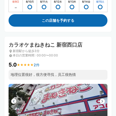
8/9
日
8/10
月
8/11
火
8/12
水
8/13
木
8/14
金
8/15
土
この店舗を予約する
カラオケまねきねこ 新宿西口店
新宿駅から徒歩3分
本日の営業時間
:
00:00〜00:00
5.0
2件
★
★
★
★
★
★
★
★
★
★
地理位置很好，很方便寻找，员工很热情