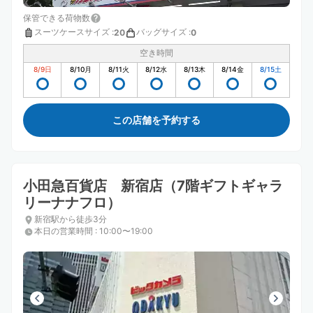
保管できる荷物数
スーツケースサイズ
:
バッグサイズ
:
20
0
空き時間
8/9
日
8/10
月
8/11
火
8/12
水
8/13
木
8/14
金
8/15
土
この店舗を予約する
小田急百貨店 新宿店（7階ギフトギャラ
リーナナフロ）
新宿駅から徒歩3分
本日の営業時間
:
10:00〜19:00