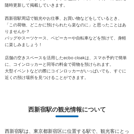
西新宿駅から都庁前駅方面へ進む 都庁前駅改札傍
随時更新して掲載していきます。

西新宿駅周辺で観光やお仕事、お買い物などをしているとき、
「この荷物、どこかに預けられたら楽なのに」と思ったことはあ
りませんか？

バッグやスーツケース、ベビーカーや自転車などを預けて、身軽
に楽しみましょう！

店舗の空きスペースを活用したecbo cloakは、スマホ予約で簡単
に、コインロッカーと同等の料金で荷物を預けられます。

大型イベントなどの際にコインロッカーがいっぱいでも、すぐに
保管できる荷物数
近くの預け場所を見つけることができます。
大
:
5
/
¥700
中
:
7
/
¥500
小
:
12
/
¥400
支払い方法
現金, ICカード
このコインロッカーの位置を見る
西新宿駅の観光情報について
西新宿駅 改札外コインロッカー
西新宿駅は、東京都新宿区に位置する駅で、観光客にとっ