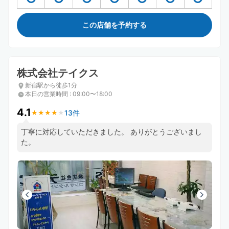
この店舗を予約する
株式会社テイクス
新宿駅から徒歩1分
本日の営業時間
:
09:00〜18:00
4.1
13件
★
★
★
★
★
★
★
★
★
★
丁寧に対応していただきました。 ありがとうございまし
た。