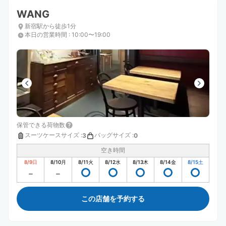
WANG
新宿駅から徒歩1分
本日の営業時間
:
10:00〜19:00
保管できる荷物数
スーツケースサイズ
:
バッグサイズ
:
3
0
空き時間
8/9
日
8/10
月
8/11
火
8/12
水
8/13
木
8/14
金
8/15
土
この店舗を予約する