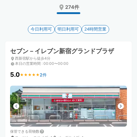
Press
Press
274件
the
the
question
question
mark
mark
key
今日利用可
key
明日利用可
24時間営業
to
to
get
get
the
the
セブン－イレブン新宿グランドプラザ
keyboard
keyboard
西新宿駅から徒歩4分
shortcuts
shortcuts
本日の営業時間
:
00:00〜00:00
for
for
changing
changing
5.0
2件
★
★
★
★
★
★
★
★
★
★
dates.
dates.
保管できる荷物数