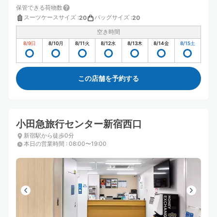
保管できる荷物数
スーツケースサイズ
:
バッグサイズ
:
20
20
空き時間
8/9
日
8/10
月
8/11
火
8/12
水
8/13
木
8/14
金
8/15
土
この店舗を予約する
小田急旅行センター新宿西口
新宿駅から徒歩0分
本日の営業時間
:
08:00〜19:00