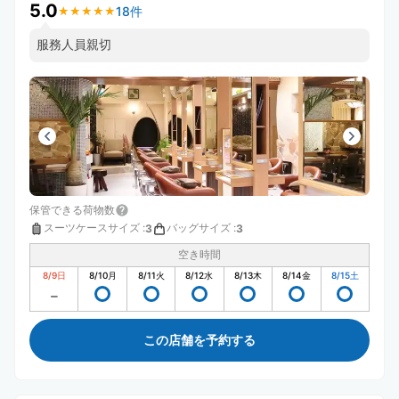
5.0
18件
★
★
★
★
★
★
★
★
★
★
服務人員親切
保管できる荷物数
スーツケースサイズ
:
バッグサイズ
:
3
3
空き時間
8/9
日
8/10
月
8/11
火
8/12
水
8/13
木
8/14
金
8/15
土
この店舗を予約する