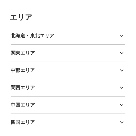
西新宿駅 改札外コインロッカー
エリア
都営線 新宿駅から徒歩3分
本日の営業時間
:
05:06
〜
00:07
西新宿駅から出口A1方面へ行き都営線新宿駅改札傍
北海道・東北エリア
北海道
青森県
岩手県
宮城県
秋田県
山形県
福島県
関東エリア
茨城県
栃木県
群馬県
埼玉県
千葉県
東京都
神奈川県
中部エリア
新潟県
富山県
石川県
福井県
山梨県
長野県
岐阜県
静岡県
愛知県
関西エリア
三重県
滋賀県
京都府
大阪府
兵庫県
奈良県
和歌山県
保管できる荷物数
中国エリア
大
:
3
/
¥900
中
:
3
/
¥600
小
:
24
/
¥500
鳥取県
島根県
岡山県
広島県
山口県
支払い方法
現金, ICカード
四国エリア
徳島県
香川県
愛媛県
高知県
このコインロッカーの位置を見る