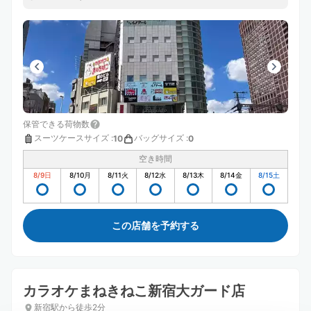
保管できる荷物数
スーツケースサイズ
:
バッグサイズ
:
10
0
空き時間
8/9
日
8/10
月
8/11
火
8/12
水
8/13
木
8/14
金
8/15
土
この店舗を予約する
カラオケまねきねこ新宿大ガード店
新宿駅から徒歩2分