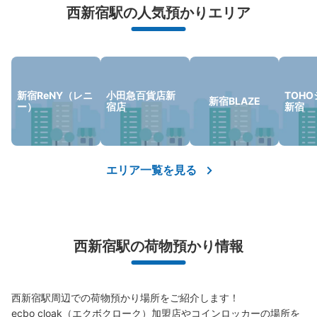
西新宿駅の人気預かりエリア
荷物の破損、盗難等万が一に備えた保証も完備で安心
新宿ReNY（レニ
小田急百貨店新
TOH
新宿BLAZE
ー）
宿店
新宿
保管できる荷物数
大
:
1
/
¥700
中
:
3
/
¥500
小
:
13
/
¥400
支払い方法
エリア一覧を見る
現金, ICカード
このコインロッカーの位置を見る
西新宿駅の荷物預かり情報
西新宿駅 改札外コインロッカー
大江戸線 都庁前駅から徒歩0分
西新宿駅周辺での荷物預かり場所をご紹介します！

本日の営業時間
:
05:06
〜
00:07
ecbo cloak（エクボクローク）加盟店やコインロッカーの場所を