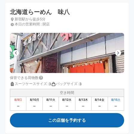
北海道らーめん 味八
新宿駅から徒歩5分
本日の営業時間
:
閉店
保管できる荷物数
スーツケースサイズ
:
バッグサイズ
:
3
3
空き時間
8/9
日
8/10
月
8/11
火
8/12
水
8/13
木
8/14
金
8/15
土
この店舗を予約する