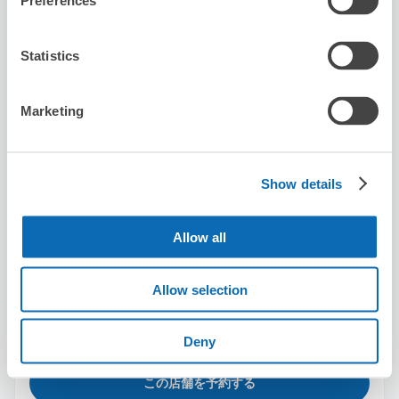
Preferences
新宿駅から徒歩2分
本日の営業時間
:
00:00〜00:00
5.0
1件
★
★
★
★
★
★
★
★
★
★
Statistics
丁寧でよかったです
Marketing
Show details
Allow all
保管できる荷物数
スーツケースサイズ
:
バッグサイズ
:
3
0
Allow selection
空き時間
8/9
日
8/10
月
8/11
火
8/12
水
8/13
木
8/14
金
8/15
土
Deny
この店舗を予約する