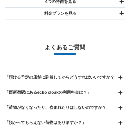
4つの特徴を見る
料金プランを見る
バッグサイズ
¥500
/
日
最大辺が45cm未満の大きさのお荷物（リュック、ハンド
よくあるご質問
バッグ、お手荷物など）
スマホからお店と日時を

全国1,000箇所以上と提携
指定して事前予約
北は北海道から南は沖縄まで都市部を中心に全国で利用可能なサービスです
スーツケースサイズ
¥800
「預ける予定の店舗に到着してからどうすればいいですか？
/
日
最大辺が45cm以上の大きさのお荷物（スーツケース、楽
「西新宿駅にあるecbo cloakの利用料金は？」
器、ベビーカーなど）
「荷物がなくなったり、盗まれたりはしないのですか？」
好立地 / 好条件店舗も多数
お店で荷物の写真を

「預かってもらえない荷物はありますか？」
【コインロッカー】新宿三井ビルディング
アクセスの良い駅ナカ店舗や24時間営業店舗等も多数提携しています
撮ってもらいチェックイン完了