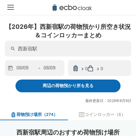
【2026年】西新宿駅の荷物預かり所空き状況
＆コインロッカーまとめ
-
x 0
x 0
Navigate
Navigate
forward
backward
周辺の荷物預かり所を見る
to
to
interact
interact
with
with
最終更新日：2026年8月9日
the
the
calendar
calendar
荷物預け場所
（
274
）
コインロッカー
（
6
）
and
and
select
select
a
a
西新宿駅周辺のおすすめ荷物預け場所
date.
date.