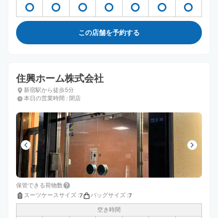
この店舗を予約する
住興ホーム株式会社
新宿駅から徒歩5分
本日の営業時間
:
閉店
保管できる荷物数
スーツケースサイズ
:
バッグサイズ
:
7
7
空き時間