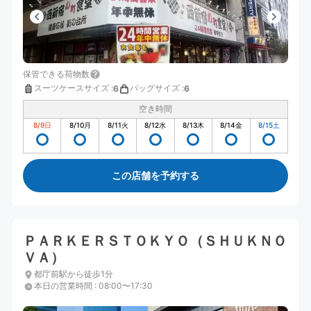
保管できる荷物数
スーツケースサイズ
:
バッグサイズ
:
6
6
空き時間
8/9
日
8/10
月
8/11
火
8/12
水
8/13
木
8/14
金
8/15
土
この店舗を予約する
ＰＡＲＫＥＲＳＴＯＫＹＯ（ＳＨＵＫＮＯ
ＶＡ）
都庁前駅から徒歩1分
本日の営業時間
:
08:00〜17:30