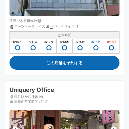
保管できる荷物数
スーツケースサイズ
:
バッグサイズ
:
5
5
空き時間
8/10
月
8/11
火
8/12
水
8/13
木
8/14
金
8/15
土
8/16
日
この店舗を予約する
Uniquery Office
渋谷駅から徒歩1分
本日の営業時間
:
閉店