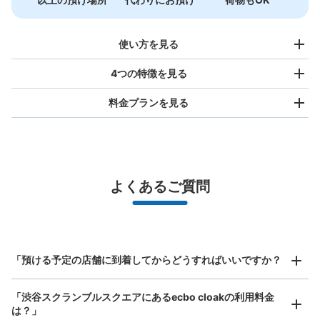
使い方を見る
4つの特徴を見る
料金プランを見る
バッグサイズ
¥500
/
日
最大辺が45cm未満の大きさのお荷物（リュック、ハンド
よくあるご質問
バッグ、お手荷物など）
スマホからお店と日時を

全国1,000箇所以上と提携
指定して事前予約
北は北海道から南は沖縄まで都市部を中心に全国で利用可能なサービスです
東急渋谷駅地下2階コインロッカーC-1
スーツケースサイズ
¥800
「預ける予定の店舗に到着してからどうすればいいですか？
東急渋谷駅駅から徒歩0分
/
日
本日の営業時間
:
05:00
〜
23:59
最大辺が45cm以上の大きさのお荷物（スーツケース、楽
東急渋谷駅地下2階B1出口の近くにあります。隣りには
「渋谷スクランブルスクエアにあるecbo cloakの利用料金
器、ベビーカーなど）
20bエレベーターがあります。
は？」