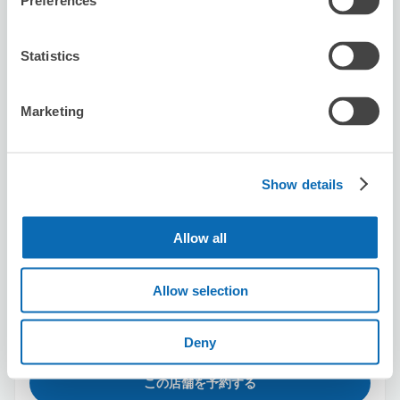
Preferences
渋谷駅から徒歩8分
本日の営業時間
:
12:00〜22:00
5.0
1件
★
★
★
★
★
★
★
★
★
★
Statistics
Location is good. Owner is nice and helpful.
Marketing
Show details
Allow all
保管できる荷物数
スーツケースサイズ
:
バッグサイズ
:
6
10
Allow selection
空き時間
8/10
月
8/11
火
8/12
水
8/13
木
8/14
金
8/15
土
8/16
日
Deny
この店舗を予約する