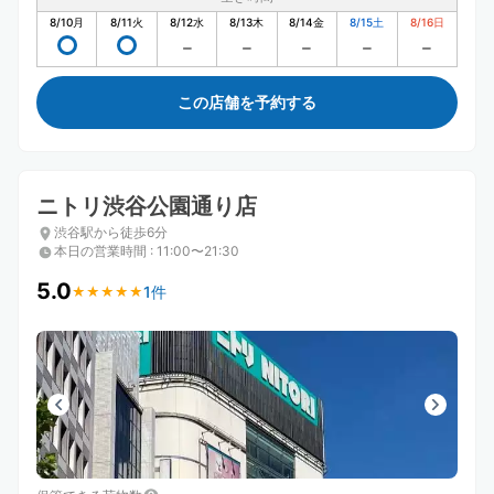
8/10
月
8/11
火
8/12
水
8/13
木
8/14
金
8/15
土
8/16
日
この店舗を予約する
ニトリ渋谷公園通り店
渋谷駅から徒歩6分
本日の営業時間
:
11:00〜21:30
5.0
1件
★
★
★
★
★
★
★
★
★
★