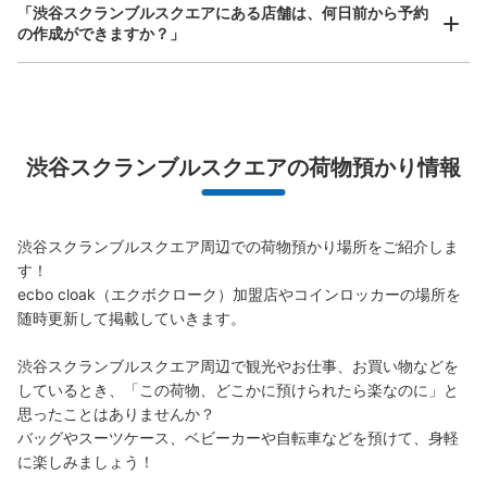
本日の営業時間
:
07:00
〜
23:45
「渋谷スクランブルスクエアにある店舗は、何日前から予約
の作成ができますか？」
渋谷ヒカリエの11階にあります。コインロッカーの入口手
前には渋谷の街のジオラマが展示されています。
万が一に備えた安心補償
荷物の破損、盗難等万が一に備えた保証も完備で安心
渋谷スクランブルスクエアの荷物預かり情報
渋谷スクランブルスクエア周辺での荷物預かり場所をご紹介しま
す！

ecbo cloak（エクボクローク）加盟店やコインロッカーの場所を
保管できる荷物数
随時更新して掲載していきます。

大
:
2
/
¥500
中
:
3
/
¥400
小
:
10
/
¥200
支払い方法
渋谷スクランブルスクエア周辺で観光やお仕事、お買い物などを
現金
しているとき、「この荷物、どこかに預けられたら楽なのに」と
思ったことはありませんか？

このコインロッカーの位置を見る
バッグやスーツケース、ベビーカーや自転車などを預けて、身軽
に楽しみましょう！
