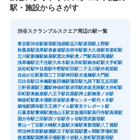
駅・施設からさがす
保管できる荷物数
大
:
4
/
¥500
中
:
32
/
¥300
小
:
30
/
¥200
渋谷スクランブルスクエア周辺の駅一覧
支払い方法
現金, ICカード
東京駅
渋谷駅
新宿駅
池袋駅
品川駅
原宿駅
上野駅
このコインロッカーの位置を見る
秋葉原駅
浅草駅
表参道駅
吉祥寺駅
新大久保駅
有楽町駅
立川駅
新橋駅
銀座駅
恵比寿駅
虎ノ門駅
高田馬場駅
浅草橋駅
北千住駅
六本木駅
永田町駅
錦糸町駅
大手町駅
浜松町駅
中目黒駅
中野駅
町田駅
二子玉川駅
外苑前駅
自由が丘駅
新宿三丁目駅
神田駅
水道橋駅
大門駅
東急渋谷駅地下2階コインロッカーB-1・
日比谷駅
日本橋駅
飯田橋駅
蒲田駅
九段下駅
五反田駅
B-2
三軒茶屋駅
三鷹駅
神保町駅
赤羽駅
赤坂見附駅
大井町駅
田町駅
東銀座駅
八王子駅
目黒駅
押上駅
御茶ノ水駅
東急渋谷駅駅から徒歩0分
御徒町駅
新木場駅
赤坂駅
多摩センター駅
代々木駅
本日の営業時間
:
05:00
〜
23:59
築地駅
調布駅
天王洲アイル駅
東京テレポート駅
東急東横線渋谷駅の宮益坂中央改札を出て右手にしばらく
日暮里駅
豊洲駅
溜池山王駅
京急蒲田駅
高円寺駅
高尾駅
進むと東急東京メトロ観光案内所（2023年6月4日現在休
国分寺駅
三田駅
四ツ谷駅
市ヶ谷駅
西武新宿駅
業中）があり、その近くにコインロッカーがあります。
青山一丁目駅
大崎駅
大森駅
大塚駅
東新宿駅
八丁堀駅
明治神宮前駅
綾瀬駅
王子駅
荻窪駅
霞ヶ関駅
茅場町駅
後楽園駅
国際展示場駅
新小岩駅
人形町駅
西新宿駅