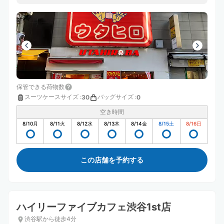
保管できる荷物数
スーツケースサイズ
:
バッグサイズ
:
30
0
空き時間
8/10
月
8/11
火
8/12
水
8/13
木
8/14
金
8/15
土
8/16
日
この店舗を予約する
ハイリーファイブカフェ渋谷1st店
渋谷駅から徒歩4分