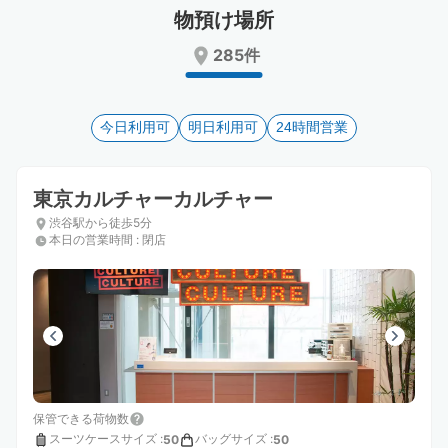
Press
Press
物預け場所
the
the
285件
question
question
mark
mark
key
key
to
to
今日利用可
明日利用可
24時間営業
get
get
the
the
keyboard
keyboard
東京カルチャーカルチャー
shortcuts
shortcuts
for
for
渋谷駅から徒歩5分
changing
changing
本日の営業時間
:
閉店
dates.
dates.
保管できる荷物数
スーツケースサイズ
:
バッグサイズ
:
50
50