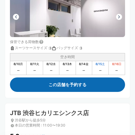
保管できる荷物数
スーツケースサイズ
:
バッグサイズ
:
3
3
空き時間
8/10
月
8/11
火
8/12
水
8/13
木
8/14
金
8/15
土
8/16
日
この店舗を予約する
JTB 渋谷ヒカリエシンクス店
渋谷駅から徒歩5分
本日の営業時間
:
11:00〜19:30