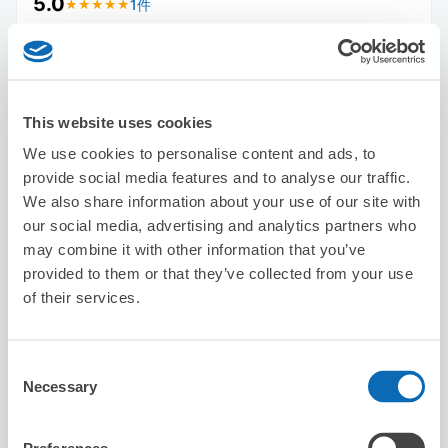
5.0
1件
★
★
★
★
★
★
★
★
★
★
This website uses cookies
We use cookies to personalise content and ads, to
provide social media features and to analyse our traffic.
保管できる荷物数
We also share information about your use of our site with
スーツケースサイズ
:
バッグサイズ
:
12
16
our social media, advertising and analytics partners who
空き時間
may combine it with other information that you’ve
8/10
月
8/11
火
8/12
水
8/13
木
8/14
金
8/15
土
8/16
日
provided to them or that they’ve collected from your use
of their services.
この店舗を予約する
Consent
Necessary
Selection
factory / ファクトリー