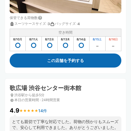
保管できる荷物数
スーツケースサイズ
:
バッグサイズ
:
3
4
空き時間
8/10
月
8/11
火
8/12
水
8/13
木
8/14
金
8/15
土
8/16
日
この店舗を予約する
歌広場 渋谷センター街本館
渋谷駅から徒歩5分
本日の営業時間
:
24時間営業
4.9
14件
★
★
★
★
★
★
★
★
★
★
とても親切で丁寧な対応でした。荷物の預かりもスムーズ
で、安心して利用できました。ありがとうございました。