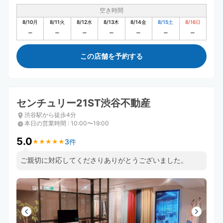
空き時間
8/10
月
8/11
火
8/12
水
8/13
木
8/14
金
8/15
土
8/16
日
この店舗を予約する
センチュリー21ST渋谷不動産
渋谷駅から徒歩4分
本日の営業時間
:
10:00〜19:00
5.0
3件
★
★
★
★
★
★
★
★
★
★
ご親切に対応してくださりありがとうございました。