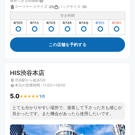
保管できる荷物数
スーツケースサイズ
:
バッグサイズ
:
20
10
空き時間
8/10
月
8/11
火
8/12
水
8/13
木
8/14
金
8/15
土
8/16
日
この店舗を予約する
HIS渋谷本店
渋谷駅から徒歩5分
本日の営業時間
:
11:00〜19:00
5.0
1件
★
★
★
★
★
★
★
★
★
★
とても分かりやすい場所で、接客して下さった方も感じが
良かったです。また機会があったら使用したいです。