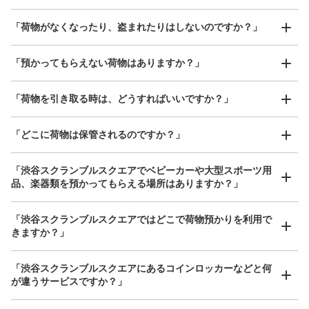
「荷物がなくなったり、盗まれたりはしないのですか？」
好立地 / 好条件店舗も多数
お店で荷物の写真を

アクセスの良い駅ナカ店舗や24時間営業店舗等も多数提携しています
撮ってもらいチェックイン完了
「預かってもらえない荷物はありますか？」
「荷物を引き取る時は、どうすればいいですか？」
「どこに荷物は保管されるのですか？」
保管できる荷物数
大
:
1
/
¥700
中
:
4
/
¥500
小
:
12
/
¥400
「渋谷スクランブルスクエアでベビーカーや大型スポーツ用
支払い方法
品、楽器類を預かってもらえる場所はありますか？」
現金, ICカード
どんなサイズの荷物もOK
このコインロッカーの位置を見る
手ぶらで1日快適に！
楽器、ベビーカー、ゴルフバッグ等、1人が持てる大きさの荷物であればどんなサイズでも
「渋谷スクランブルスクエアではどこで荷物預かりを利用で
OK
きますか？」
「渋谷スクランブルスクエアにあるコインロッカーなどと何
渋谷ヒカリエ11階コインロッカー
が違うサービスですか？」
東京メトロ銀座線渋谷駅駅から徒歩5分