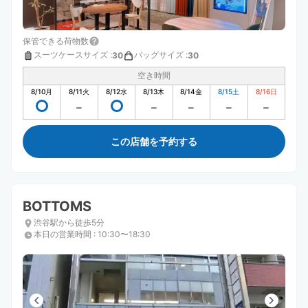
保管できる荷物数
スーツケースサイズ
:
バッグサイズ
:
30
30
空き時間
8/10
月
8/11
火
8/12
水
8/13
木
8/14
金
8/15
土
8/16
日
この店舗を予約する
BOTTOMS
渋谷駅から徒歩5分
本日の営業時間
:
10:30〜18:30