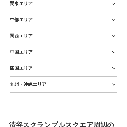
関東エリア
支払い方法
現金, ICカード
茨城県
栃木県
群馬県
埼玉県
千葉県
東京都
神奈川県
中部エリア
このコインロッカーの位置を見る
新潟県
富山県
石川県
福井県
山梨県
長野県
岐阜県
静岡県
愛知県
関西エリア
三重県
滋賀県
京都府
大阪府
兵庫県
奈良県
和歌山県
渋谷ヒカリエ地下3階コインロッカー
中国エリア
東京メトロ銀座線渋谷駅駅から徒歩4分
鳥取県
島根県
岡山県
広島県
山口県
本日の営業時間
:
10:00
〜
21:00
四国エリア
渋谷ヒカリエ地下3階のエレベーターホールにあります。
大・中・小サイズのロッカーの他に、冷蔵用コインロッカ
徳島県
香川県
愛媛県
高知県
ーが8か所あります（サイズは小サイズと同じで料金は
九州・沖縄エリア
300円）。
福岡県
佐賀県
長崎県
熊本県
大分県
宮崎県
鹿児島県
沖縄県
渋谷スクランブルスクエア周辺の