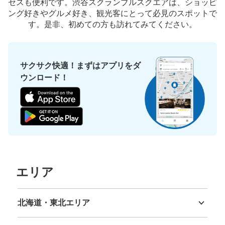
このコインロッカーの位置を見る
セスも便利です。渋谷スクランブルスクエアは、ショッピ
ング好きやグルメ好き、観光客にとって必見のスポットで
す。是非、初めての方も訪れてみてください。
渋谷ヒカリエ11階コインロッカー
東京メトロ銀座線渋谷駅駅から徒歩5分
サクサク快適！まずはアプリをダ
本日の営業時間
:
07:00
〜
23:45
ウンロード！
エレベーターホール付近にあるLAWSONの奥、ヒカリエ
カンファレンス（貸会議室）へ向かう通路にあります。
エリア
北海道・東北エリア
保管できる荷物数
北海道
青森県
岩手県
宮城県
秋田県
山形県
福島県
大
:
8
/
¥500
中
:
18
/
¥400