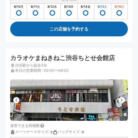
8/10
月
8/11
火
8/12
水
8/13
木
8/14
金
8/15
土
8/16
日
この店舗を予約する
カラオケまねきねこ渋谷ちとせ会館店
渋谷駅から徒歩3分
本日の営業時間
:
00:00〜06:00
保管できる荷物数
スーツケースサイズ
:
バッグサイズ
:
3
0