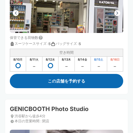
保管できる荷物数
スーツケースサイズ
:
バッグサイズ
:
5
5
空き時間
8/10
月
8/11
火
8/12
水
8/13
木
8/14
金
8/15
土
8/16
日
この店舗を予約する
GENICBOOTH Photo Studio
渋谷駅から徒歩4分
本日の営業時間
:
閉店