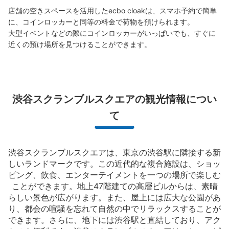
店舗の空きスペースを活用したecbo cloakは、スマホ予約で簡単
渋谷ヒカリエ2階コインロッカー
に、コインロッカーと同等の料金で荷物を預けられます。

東京メトロ銀座線渋谷駅駅から徒歩3分
大型イベントなどの際にコインロッカーがいっぱいでも、すぐに
本日の営業時間
:
07:00
〜
23:45
近くの預け場所を見つけることができます。
渋谷ヒカリエのスカイロビー2階のエレベーターホールに
あります。
渋谷スクランブルスクエアの観光情報につい
て
渋谷スクランブルスクエアは、東京の渋谷駅に隣接する新
しいランドマークです。この近代的な複合施設は、ショッ
ピング、飲食、エンターテイメントを一つの場所で楽しむ
保管できる荷物数
ことができます。地上47階建ての高層ビルからは、素晴
大
:
4
/
¥500
中
:
3
/
¥400
らしい景色が広がります。また、屋上には広大な公園があ
支払い方法
り、都会の喧騒を忘れて自然の中でリラックスすることが
現金
できます。さらに、地下には渋谷駅と直結しており、アク