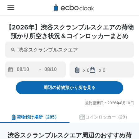
【2026年】渋谷スクランブルスクエアの荷物
預かり所空き状況＆コインロッカーまとめ
-
x 0
x 0
Navigate
Navigate
forward
backward
周辺の荷物預かり所を見る
to
to
interact
interact
with
with
最終更新日：2026年8月10日
the
the
calendar
calendar
荷物預け場所
（
285
）
コインロッカー
（
29
）
and
and
select
select
a
a
渋谷スクランブルスクエア周辺のおすすめ荷
date.
date.