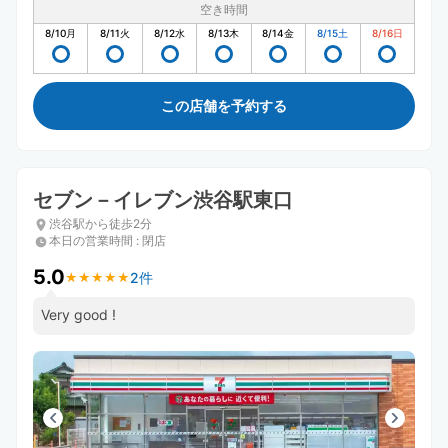
空き時間
8/10
月
8/11
火
8/12
水
8/13
木
8/14
金
8/15
土
8/16
日
この店舗を予約する
セブン－イレブン渋谷駅東口
渋谷駅から徒歩2分
本日の営業時間
:
閉店
5.0
2件
★
★
★
★
★
★
★
★
★
★
Very good !