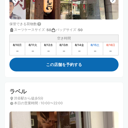
保管できる荷物数
スーツケースサイズ
:
バッグサイズ
:
50
50
空き時間
8/10
月
8/11
火
8/12
水
8/13
木
8/14
金
8/15
土
8/16
日
この店舗を予約する
ラベル
渋谷駅から徒歩5分
本日の営業時間
:
10:00〜22:00