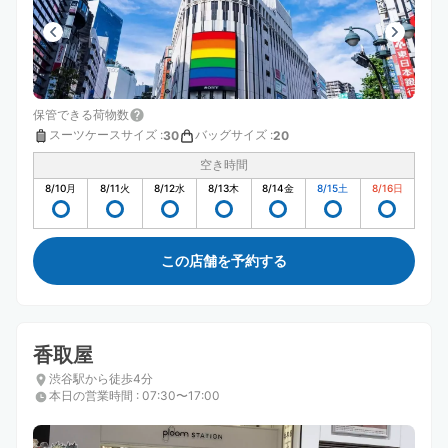
保管できる荷物数
スーツケースサイズ
:
バッグサイズ
:
30
20
空き時間
8/10
月
8/11
火
8/12
水
8/13
木
8/14
金
8/15
土
8/16
日
この店舗を予約する
香取屋
渋谷駅から徒歩4分
本日の営業時間
:
07:30〜17:00