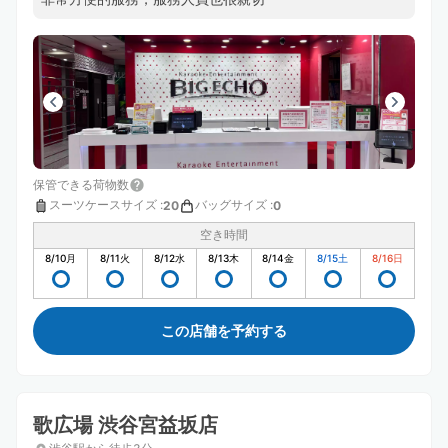
保管できる荷物数
スーツケースサイズ
:
バッグサイズ
:
20
0
空き時間
8/10
月
8/11
火
8/12
水
8/13
木
8/14
金
8/15
土
8/16
日
この店舗を予約する
歌広場 渋谷宮益坂店