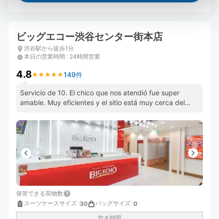
ビッグエコー渋谷センター街本店
渋谷駅から徒歩1分
本日の営業時間
:
24時間営業
4.8
149件
★
★
★
★
★
★
★
★
★
★
Servicio de 10. El chico que nos atendió fue super
amable. Muy eficientes y el sitio está muy cerca del
cruce de shibuya
保管できる荷物数
スーツケースサイズ
:
バッグサイズ
:
30
0
空き時間