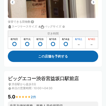
保管できる荷物数
スーツケースサイズ
:
バッグサイズ
:
4
0
空き時間
8/10
月
8/11
火
8/12
水
8/13
木
8/14
金
8/15
土
8/16
日
この店舗を予約する
ビッグエコー渋谷宮益坂口駅前店
渋谷駅から徒歩3分
本日の営業時間
:
10:00〜04:30
5.0
2件
★
★
★
★
★
★
★
★
★
★
非常方便的服務，服務人員也很親切