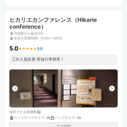
ヒカリエカンファレンス（Hikarie
conference）
渋谷駅から徒歩3分
本日の営業時間
:
10:00〜18:00
5.0
5件
★
★
★
★
★
★
★
★
★
★
工作人員友善 寄放行李簡單！
保管できる荷物数
スーツケースサイズ
:
バッグサイズ
:
15
10
空き時間