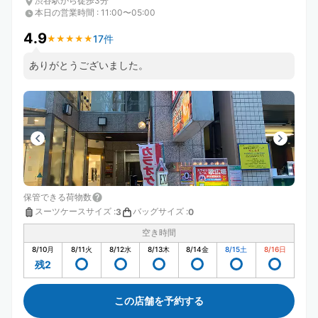
渋谷駅から徒歩3分
本日の営業時間
:
11:00〜05:00
4.9
17件
★
★
★
★
★
★
★
★
★
★
ありがとうございました。
保管できる荷物数
スーツケースサイズ
:
バッグサイズ
:
3
0
空き時間
8/10
月
8/11
火
8/12
水
8/13
木
8/14
金
8/15
土
8/16
日
残2
この店舗を予約する