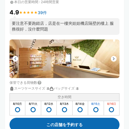
本日の営業時間
:
24時間営業
4.9
39件
★
★
★
★
★
★
★
★
★
★
要注意不要跑錯店，店是在一樓夾娃娃機店隔壁的樓上 服
務很好，沒什麼問題
保管できる荷物数
スーツケースサイズ
:
バッグサイズ
:
8
8
空き時間
8/10
月
8/11
火
8/12
水
8/13
木
8/14
金
8/15
土
8/16
日
この店舗を予約する