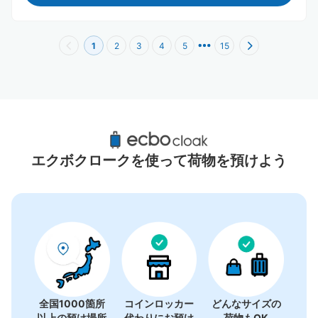
1
2
3
4
5
15
渋谷スクランブルスクエア周辺のおすすめコ
インロッカー
エクボクロークを使って荷物を預けよう
29件
全国1000箇所
コインロッカー
どんなサイズの
以上の預け場所
代わりにお預け
荷物もOK