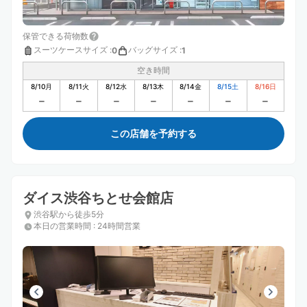
保管できる荷物数
スーツケースサイズ
:
バッグサイズ
:
0
1
空き時間
8/10
月
8/11
火
8/12
水
8/13
木
8/14
金
8/15
土
8/16
日
この店舗を予約する
ダイス渋谷ちとせ会館店
渋谷駅から徒歩5分
本日の営業時間
:
24時間営業