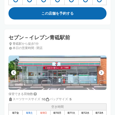
この店舗を予約する
セブン－イレブン青砥駅前
青砥駅から徒歩1分
本日の営業時間
:
閉店
保管できる荷物数
スーツケースサイズ
:
バッグサイズ
:
10
5
空き時間
8/7
金
8/8
土
8/9
日
8/10
月
8/11
火
8/12
水
8/13
木