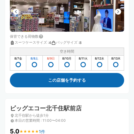
保管できる荷物数
スーツケースサイズ
:
バッグサイズ
:
4
8
空き時間
8/7
金
8/8
土
8/9
日
8/10
月
8/11
火
8/12
水
8/13
木
この店舗を予約する
ビッグエコー北千住駅前店
北千住駅から徒歩1分
本日の営業時間
:
11:00〜04:00
5.0
1件
★
★
★
★
★
★
★
★
★
★