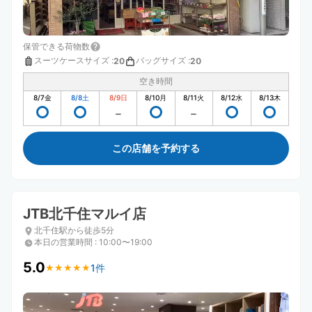
保管できる荷物数
スーツケースサイズ
:
バッグサイズ
:
20
20
空き時間
8/7
金
8/8
土
8/9
日
8/10
月
8/11
火
8/12
水
8/13
木
この店舗を予約する
JTB北千住マルイ店
北千住駅から徒歩5分
本日の営業時間
:
10:00〜19:00
5.0
1件
★
★
★
★
★
★
★
★
★
★