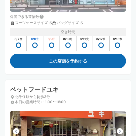
保管できる荷物数
スーツケースサイズ
:
バッグサイズ
:
5
5
空き時間
8/7
金
8/8
土
8/9
日
8/10
月
8/11
火
8/12
水
8/13
木
この店舗を予約する
ペットフードユキ
北千住駅から徒歩3分
本日の営業時間
:
11:00〜18:00