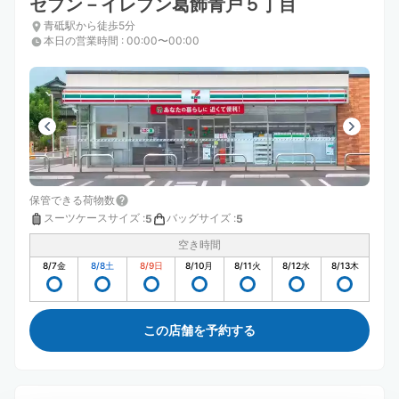
セブン－イレブン葛飾青戸５丁目
青砥駅から徒歩5分
本日の営業時間
:
00:00〜00:00
保管できる荷物数
スーツケースサイズ
:
バッグサイズ
:
5
5
空き時間
8/7
金
8/8
土
8/9
日
8/10
月
8/11
火
8/12
水
8/13
木
この店舗を予約する