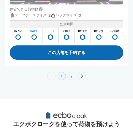
保管できる荷物数
スーツケースサイズ
:
バッグサイズ
:
2
3
空き時間
8/7
金
8/8
土
8/9
日
8/10
月
8/11
火
8/12
水
8/13
木
この店舗を予約する
1
2
綾瀬駅周辺のおすすめコインロッカー
3件
エクボクロークを使って荷物を預けよう