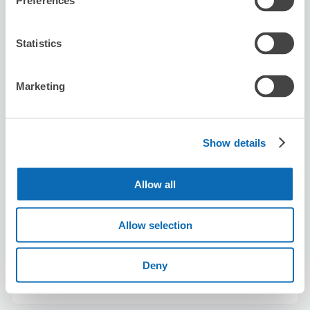
Preferences
名門餃子酒場
青砥駅から徒歩4分
Statistics
本日の営業時間
:
11:30〜22:00
Marketing
Show details
保管できる荷物数
Allow all
スーツケースサイズ
:
バッグサイズ
:
10
10
空き時間
8/7
金
8/8
土
8/9
Allow selection
日
8/10
月
8/11
火
8/12
水
8/13
木
Deny
この店舗を予約する