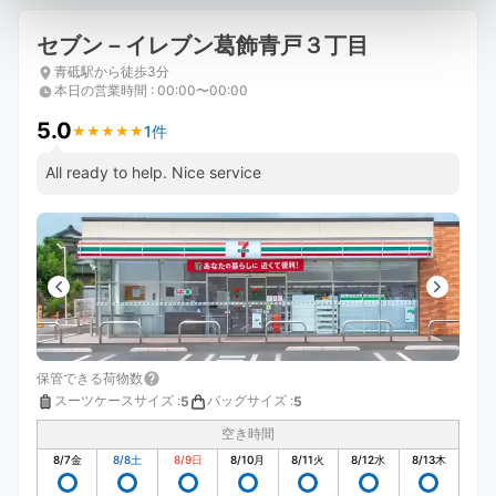
セブン－イレブン葛飾青戸３丁目
青砥駅から徒歩3分
本日の営業時間
:
00:00〜00:00
5.0
1件
★
★
★
★
★
★
★
★
★
★
All ready to help. Nice service
保管できる荷物数
スーツケースサイズ
:
バッグサイズ
:
5
5
空き時間
8/7
金
8/8
土
8/9
日
8/10
月
8/11
火
8/12
水
8/13
木