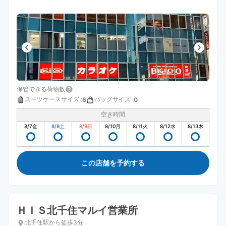
保管できる荷物数
スーツケースサイズ
:
バッグサイズ
:
6
0
空き時間
8/7
金
8/8
土
8/9
日
8/10
月
8/11
火
8/12
水
8/13
木
この店舗を予約する
ＨＩＳ北千住マルイ営業所
北千住駅から徒歩3分