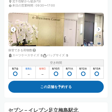
北千住駅から徒歩7分
本日の営業時間
:
09:30〜17:00
保管できる荷物数
スーツケースサイズ
:
バッグサイズ
:
5
5
空き時間
8/7
金
8/8
土
8/9
日
8/10
月
8/11
火
8/12
水
8/13
木
この店舗を予約する
セブン－イレブン足立梅島駅北