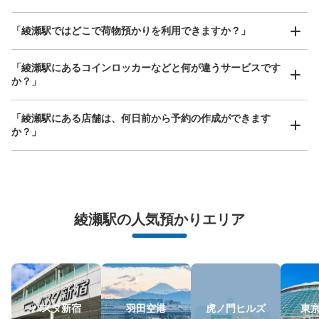
このコインロッカーの位置を見る
どんなサイズの荷物もOK
「綾瀬駅ではどこで荷物預かりを利用できますか？」
手ぶらで1日快適に！
楽器、ベビーカー、ゴルフバッグ等、1人が持てる大きさの荷物であればどんなサイズでも
OK
「綾瀬駅にあるコインロッカーなどと何が違うサービスです
か？」
JR綾瀬駅 西口側コインロッカー
JR綾瀬駅西口駅から徒歩1分
「綾瀬駅にある店舗は、何日前から予約の作成ができます
本日の営業時間
:
06:00
〜
23:00
か？」
西口を出てすぐ側。日高屋の前に設置。
万が一に備えた安心補償
荷物の破損、盗難等万が一に備えた保証も完備で安心
綾瀬駅の人気預かりエリア
保管できる荷物数
バスタ新宿
羽田空港
虎ノ門ヒルズ
東