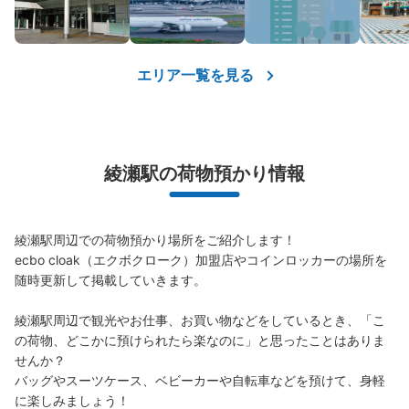
中
:
3
/
¥300
小
:
15
/
¥200
支払い方法
現金
このコインロッカーの位置を見る
エリア一覧を見る
綾瀬駅 高架下理髪店側コインロッカー
綾瀬駅の荷物預かり情報
JR綾瀬駅駅から徒歩5分
本日の営業時間
:
06:00
〜
23:00
綾瀬駅北口をでて右手を真っ直ぐいき、理髪店の側に設
綾瀬駅周辺での荷物預かり場所をご紹介します！

置。
ecbo cloak（エクボクローク）加盟店やコインロッカーの場所を
随時更新して掲載していきます。

綾瀬駅周辺で観光やお仕事、お買い物などをしているとき、「こ
の荷物、どこかに預けられたら楽なのに」と思ったことはありま
せんか？

バッグやスーツケース、ベビーカーや自転車などを預けて、身軽
に楽しみましょう！
