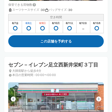
保管できる荷物数
スーツケースサイズ
:
バッグサイズ
:
30
30
空き時間
8/7
金
8/8
土
8/9
日
8/10
月
8/11
火
8/12
水
8/13
木
この店舗を予約する
セブン－イレブン足立西新井栄町３丁目
大師前駅から徒歩4分
本日の営業時間
:
00:00〜00:00