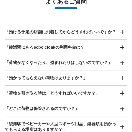
よくあるご質問
バッグ、お手荷物など）
スマホからお店と日時を

全国1,000箇所以上と提携
指定して事前予約
綾瀬駅 メトロ入口 事務室側 改札内コ
北は北海道から南は沖縄まで都市部を中心に全国で利用可能なサービスです
インロッカー
スーツケースサイズ
¥800
綾瀬駅駅から徒歩1分
「預ける予定の店舗に到着してからどうすればいいですか？
/
日
本日の営業時間
:
06:00
〜
23:00
最大辺が45cm以上の大きさのお荷物（スーツケース、楽
メトロ入口の事務室側に設置。
「綾瀬駅にあるecbo cloakの利用料金は？」
器、ベビーカーなど）
「荷物がなくなったり、盗まれたりはしないのですか？」
好立地 / 好条件店舗も多数
お店で荷物の写真を

「預かってもらえない荷物はありますか？」
アクセスの良い駅ナカ店舗や24時間営業店舗等も多数提携しています
撮ってもらいチェックイン完了
「荷物を引き取る時は、どうすればいいですか？」
「どこに荷物は保管されるのですか？」
保管できる荷物数
中
:
3
/
¥500
小
:
16
/
¥400
「綾瀬駅でベビーカーや大型スポーツ用品、楽器類を預かっ
支払い方法
てもらえる場所はありますか？」
現金, ICカード