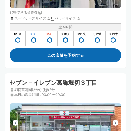
保管できる荷物数
スーツケースサイズ
:
バッグサイズ
:
3
2
空き時間
8/7
金
8/8
土
8/9
日
8/10
月
8/11
火
8/12
水
8/13
木
この店舗を予約する
セブン－イレブン葛飾堀切３丁目
堀切菖蒲園駅から徒歩5分
本日の営業時間
:
00:00〜00:00