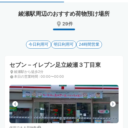
select
select
a
a
綾瀬駅周辺のおすすめ荷物預け場所
date.
date.
Press
Press
29件
the
the
question
question
mark
mark
key
今日利用可
key
明日利用可
24時間営業
to
to
get
get
the
the
セブン－イレブン足立綾瀬３丁目東
keyboard
keyboard
綾瀬駅から徒歩2分
shortcuts
shortcuts
本日の営業時間
:
00:00〜00:00
for
for
changing
changing
dates.
dates.
保管できる荷物数