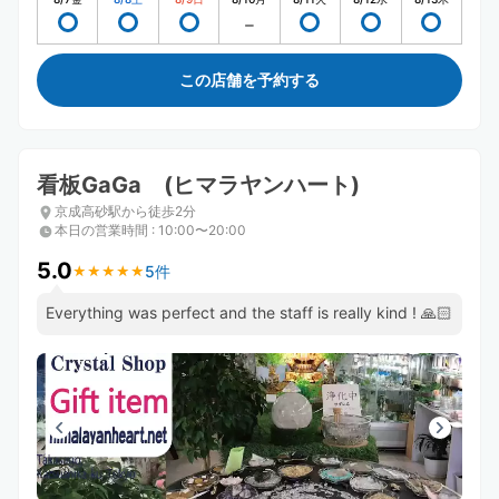
この店舗を予約する
看板GaGa (ヒマラヤンハート)
京成高砂駅から徒歩2分
本日の営業時間
:
10:00〜20:00
5.0
5件
★
★
★
★
★
★
★
★
★
★
Everything was perfect and the staff is really kind ! 🙏🏻