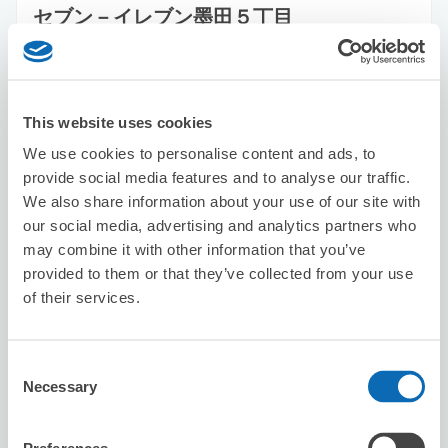
セブン－イレブン墨田５丁目
鐘ヶ淵駅から徒歩1分
本日の営業時間
:
00:00〜00:00
This website uses cookies
We use cookies to personalise content and ads, to
provide social media features and to analyse our traffic.
We also share information about your use of our site with
our social media, advertising and analytics partners who
保管できる荷物数
may combine it with other information that you’ve
スーツケースサイズ
:
バッグサイズ
:
30
30
provided to them or that they’ve collected from your use
空き時間
of their services.
8/7
金
8/8
土
8/9
日
8/10
月
8/11
火
8/12
水
8/13
木
Consent
この店舗を予約する
Necessary
Selection