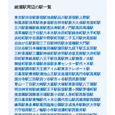
綾瀬駅周辺の駅一覧
東京駅
渋谷駅
新宿駅
池袋駅
品川駅
原宿駅
上野駅
秋葉原駅
浅草駅
表参道駅
吉祥寺駅
新大久保駅
有楽町駅
立川駅
新橋駅
銀座駅
恵比寿駅
虎ノ門駅
高田馬場駅
浅草橋駅
北千住駅
六本木駅
永田町駅
錦糸町駅
大手町駅
浜松町駅
中目黒駅
中野駅
町田駅
二子玉川駅
外苑前駅
自由が丘駅
新宿三丁目駅
神田駅
水道橋駅
大門駅
日比谷駅
日本橋駅
飯田橋駅
蒲田駅
九段下駅
五反田駅
三軒茶屋駅
三鷹駅
神保町駅
赤羽駅
赤坂見附駅
大井町駅
田町駅
東銀座駅
八王子駅
目黒駅
押上駅
御茶ノ水駅
御徒町駅
新木場駅
赤坂駅
多摩センター駅
代々木駅
築地駅
調布駅
天王洲アイル駅
東京テレポート駅
日暮里駅
豊洲駅
溜池山王駅
京急蒲田駅
高円寺駅
高尾駅
国分寺駅
三田駅
四ツ谷駅
市ヶ谷駅
西武新宿駅
青山一丁目駅
大崎駅
大森駅
大塚駅
東新宿駅
八丁堀駅
明治神宮前駅
綾瀬駅
王子駅
荻窪駅
霞ヶ関駅
茅場町駅
後楽園駅
国際展示場駅
新小岩駅
人形町駅
西新宿駅
西日暮里駅
巣鴨駅
代々木公園
代官山駅
武蔵境駅
両国駅
練馬駅
奥多摩駅
葛西臨海公園駅
京成曳舟駅
駒沢大学駅
穴守稲荷駅
三ノ輪駅
小作駅
信濃町駅
西新井駅
西早稲田駅
大久保駅
淡路町駅
南阿佐ヶ谷駅
南砂町駅