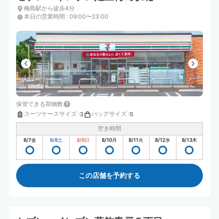
梅島駅から徒歩4分
本日の営業時間
:
09:00〜23:00
保管できる荷物数
スーツケースサイズ
:
バッグサイズ
:
3
5
空き時間
8/7
金
8/8
土
8/9
日
8/10
月
8/11
火
8/12
水
8/13
木
この店舗を予約する