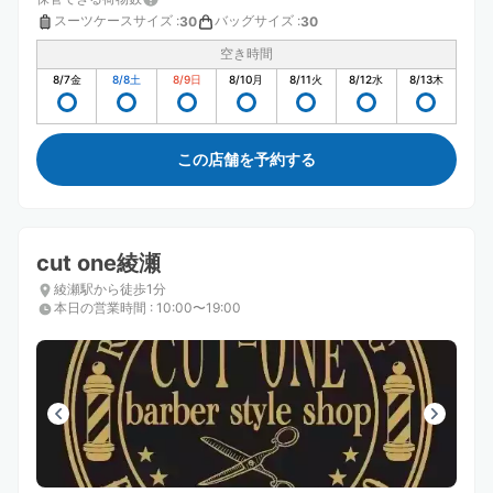
スーツケースサイズ
:
バッグサイズ
:
30
30
空き時間
8/7
金
8/8
土
8/9
日
8/10
月
8/11
火
8/12
水
8/13
木
この店舗を予約する
cut one綾瀬
綾瀬駅から徒歩1分
本日の営業時間
:
10:00〜19:00