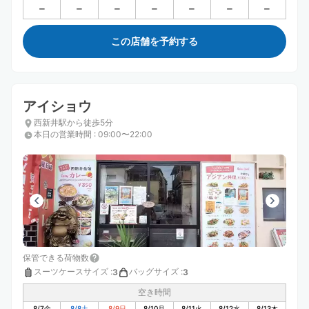
この店舗を予約する
アイショウ
西新井駅から徒歩5分
本日の営業時間
:
09:00〜22:00
保管できる荷物数
スーツケースサイズ
:
バッグサイズ
:
3
3
空き時間
8/7
金
8/8
土
8/9
日
8/10
月
8/11
火
8/12
水
8/13
木