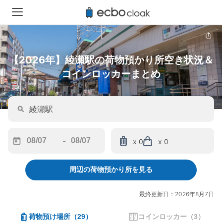
【2026年】綾瀬駅の荷物預かり所空き状況＆
コインロッカーまとめ
-
x 0
x 0
Navigate
Navigate
forward
backward
周辺の荷物預かり所を見る
to
to
interact
interact
with
with
最終更新日：2026年8月7日
the
the
calendar
calendar
荷物預け場所
（
29
）
コインロッカー
（
3
）
and
and