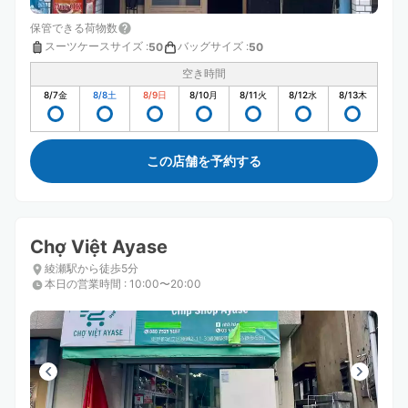
保管できる荷物数
スーツケースサイズ
:
バッグサイズ
:
50
50
空き時間
8/7
金
8/8
土
8/9
日
8/10
月
8/11
火
8/12
水
8/13
木
この店舗を予約する
Chợ Việt Ayase
綾瀬駅から徒歩5分
本日の営業時間
:
10:00〜20:00