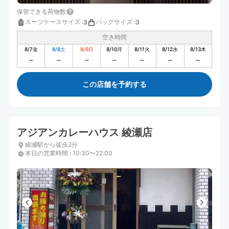
保管できる荷物数
スーツケースサイズ
:
バッグサイズ
:
3
3
空き時間
8/7
金
8/8
土
8/9
日
8/10
月
8/11
火
8/12
水
8/13
木
この店舗を予約する
アジアンカレーハウス 綾瀬店
綾瀬駅から徒歩2分
本日の営業時間
:
10:30〜22:00