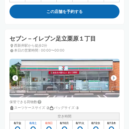
この店舗を予約する
セブン－イレブン足立栗原１丁目
西新井駅から徒歩2分
本日の営業時間
:
00:00〜00:00
保管できる荷物数
スーツケースサイズ
:
バッグサイズ
:
2
3
空き時間
8/7
金
8/8
土
8/9
日
8/10
月
8/11
火
8/12
水
8/13
木