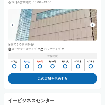
本日の営業時間
:
10:00〜19:00
保管できる荷物数
スーツケースサイズ
:
バッグサイズ
:
2
2
空き時間
8/7
金
8/8
土
8/9
日
8/10
月
8/11
火
8/12
水
8/13
木
この店舗を予約する
イービジネスセンター