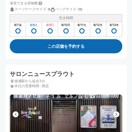
保管できる荷物数
スーツケースサイズ
:
バッグサイズ
:
5
10
空き時間
8/7
金
8/8
土
8/9
日
8/10
月
8/11
火
8/12
水
8/13
木
この店舗を予約する
サロンニュースプラウト
綾瀬駅から徒歩3分
本日の営業時間
:
閉店