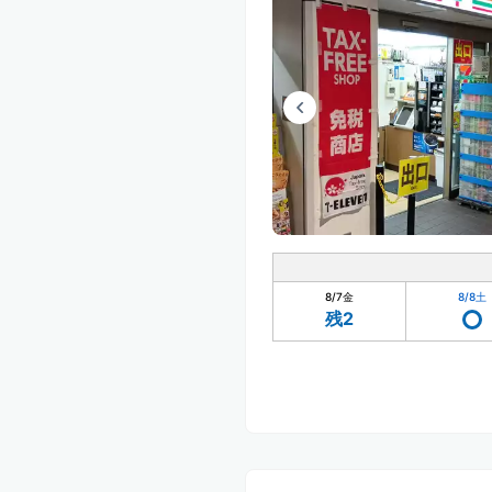
8/7
金
8/8
土
残2