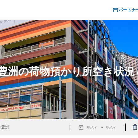
パートナ
と豊洲の荷物預かり所空き状
-
Navigate
Navigate