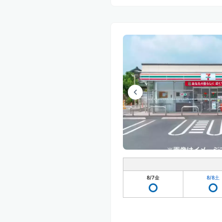
8/7
金
8/8
土