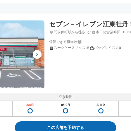
セブン－イレブン江東牡丹
門前仲町駅から徒歩3分
本日の営業時間
:
00:
保管できる荷物数
スーツケースサイズ
:
バッグサイズ
:
5
10
空き時間
8/9
日
8/10
月
8/11
火
この店舗を予約する