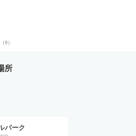
（
9
）
場所
ルパーク
8:00