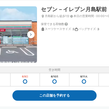
セブン－イレブン月島駅前
月島駅から徒歩1分
本日の営業時間
:
00:00〜0
保管できる荷物数
スーツケースサイズ
:
バッグサイズ
:
3
3
空き時間
8/9
日
8/10
月
8/11
火
この店舗を予約する