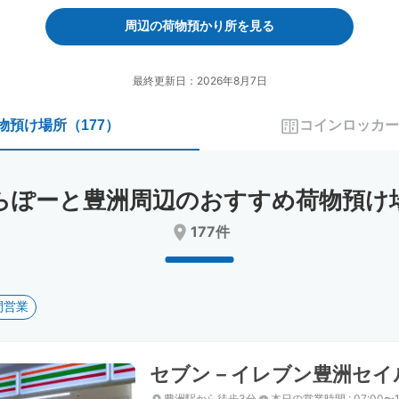
forward
backward
to
to
周辺の荷物預かり所を見る
interact
interact
with
with
the
the
最終更新日：2026年8月7日
calendar
calendar
and
and
物預け場所
（
177
）
コインロッカー
select
select
a
a
date.
date.
Press
Press
らぽーと豊洲周辺のおすすめ荷物預け
the
the
question
question
177件
mark
mark
key
key
to
to
get
get
間営業
the
the
keyboard
keyboard
shortcuts
shortcuts
for
for
セブン－イレブン豊洲セイ
changing
changing
dates.
dates.
豊洲駅から徒歩3分
本日の営業時間
:
07:00〜1