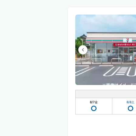
8/7
金
8/8
土