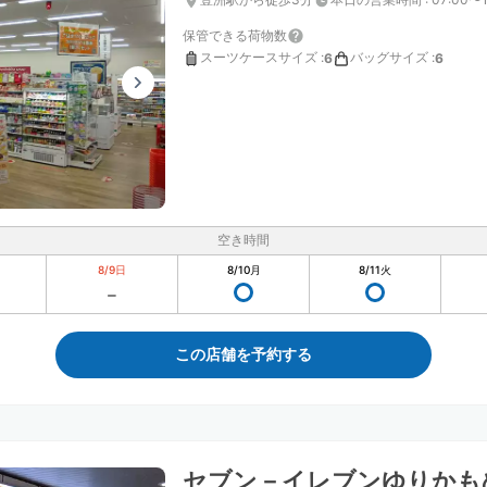
保管できる荷物数
スーツケースサイズ
:
バッグサイズ
:
6
6
空き時間
8/9
日
8/10
月
8/11
火
この店舗を予約する
セブン－イレブンゆりかも