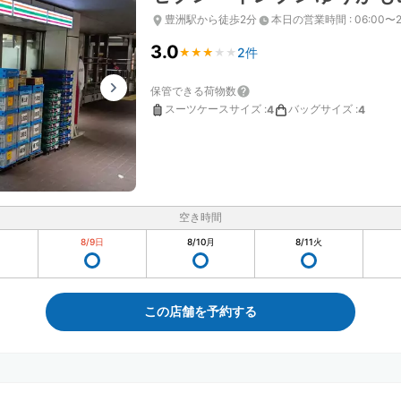
豊洲駅から徒歩2分
本日の営業時間
:
06:00〜2
3.0
2件
★
★
★
★
★
★
★
★
★
★
保管できる荷物数
スーツケースサイズ
:
バッグサイズ
:
4
4
空き時間
8/9
日
8/10
月
8/11
火
この店舗を予約する