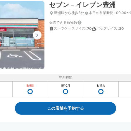
セブン－イレブン豊洲
豊洲駅から徒歩3分
本日の営業時間
:
00:00〜
保管できる荷物数
スーツケースサイズ
:
バッグサイズ
:
70
30
空き時間
8/9
日
8/10
月
8/11
火
この店舗を予約する