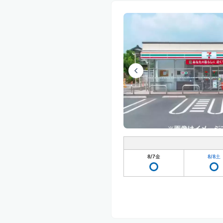
8/7
金
8/8
土