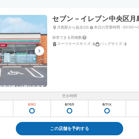
セブン－イレブン中央区月
月島駅から徒歩2分
本日の営業時間
:
00:00〜
保管できる荷物数
スーツケースサイズ
:
バッグサイズ
:
3
3
空き時間
8/9
日
8/10
月
8/11
火
この店舗を予約する