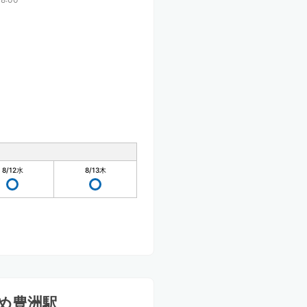
8/12
水
8/13
木
め豊洲駅