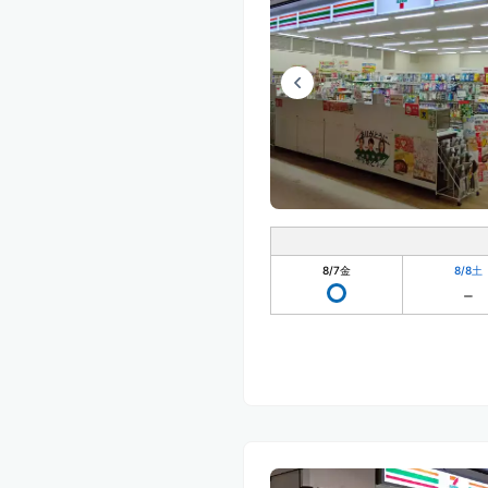
8/7
金
8/8
土