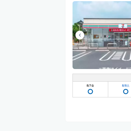
8/7
金
8/8
土