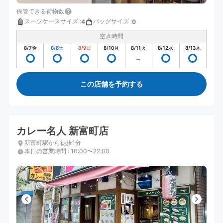
保管できる荷物数
スーツケースサイズ
:
バッグサイズ
:
4
0
空き時間
8/7
金
8/8
土
8/9
日
8/10
月
8/11
火
8/12
水
8/13
木
この店舗を予約する
カレー名人 新富町店
新富町駅から徒歩1分
本日の営業時間
:
10:00〜22:00