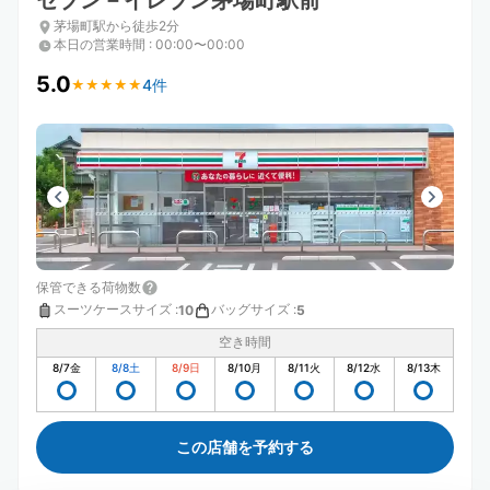
セブン－イレブン茅場町駅前
茅場町駅から徒歩2分
本日の営業時間
:
00:00〜00:00
5.0
4件
★
★
★
★
★
★
★
★
★
★
保管できる荷物数
スーツケースサイズ
:
バッグサイズ
:
10
5
空き時間
8/7
金
8/8
土
8/9
日
8/10
月
8/11
火
8/12
水
8/13
木
この店舗を予約する