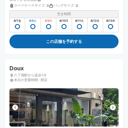
スーツケースサイズ
:
バッグサイズ
:
3
3
空き時間
8/7
金
8/8
土
8/9
日
8/10
月
8/11
火
8/12
水
8/13
木
この店舗を予約する
Doux
八丁堀駅から徒歩1分
本日の営業時間
:
閉店