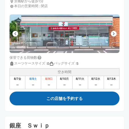
京橋駅から徒歩1分
本日の営業時間
:
閉店
保管できる荷物数
スーツケースサイズ
:
バッグサイズ
:
0
5
空き時間
8/7
金
8/8
土
8/9
日
8/10
月
8/11
火
8/12
水
8/13
木
この店舗を予約する
銀座 Ｓｗｉｐ