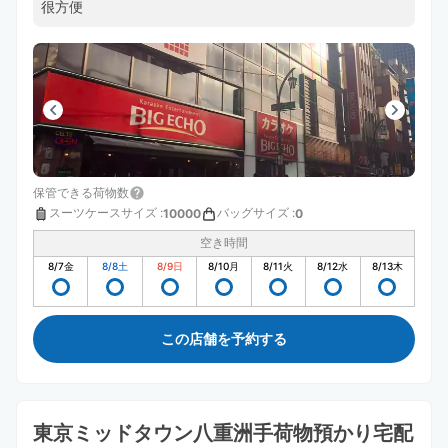
很方便
保管できる荷物数
スーツケースサイズ
:
バッグサイズ
:
10000
0
空き時間
8/7
金
8/8
土
8/9
日
8/10
月
8/11
火
8/12
水
8/13
木
この店舗を予約する
東京ミッドタウン八重洲手荷物預かり宅配