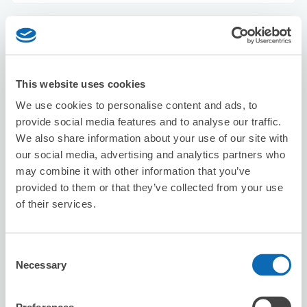
株式会社地球旅行社
茅場町駅から徒歩0分
本日の営業時間
:
10:00〜18:00
This website uses cookies
We use cookies to personalise content and ads, to
provide social media features and to analyse our traffic.
We also share information about your use of our site with
our social media, advertising and analytics partners who
may combine it with other information that you’ve
provided to them or that they’ve collected from your use
保管できる荷物数
スーツケースサイズ
:
バッグサイズ
:
50
50
of their services.
空き時間
8/7
金
8/8
土
8/9
日
8/10
月
8/11
火
8/12
水
8/13
木
Consent
Necessary
Selection
この店舗を予約する