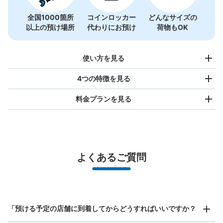
全国1000箇所
コインロッカー
どんなサイズの
以上の預け場所
代わりにお預け
荷物もOK
使い方を見る
4つの特徴を見る
料金プランを見る
バッグサイズ
¥500
/
日
最大辺が45cm未満の大きさのお荷物（リュック、ハンド
よくあるご質問
バッグ、お手荷物など）
スマホからお店と日時を

全国1,000箇所以上と提携
指定して事前予約
日比谷線八丁堀駅八丁堀交差点方面改札コ
北は北海道から南は沖縄まで都市部を中心に全国で利用可能なサービスです
インロッカー
スーツケースサイズ
¥800
東京メトロ八丁堀駅駅から徒歩0分
「預ける予定の店舗に到着してからどうすればいいですか？
/
日
本日の営業時間
:
05:00
〜
01:00