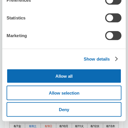
Preferences
Statistics
ビジネスエアポート日本橋
日本橋駅から徒歩2分
本日の営業時間
:
09:00〜17:30
Marketing
5.0
6件
★
★
★
★
★
★
★
★
★
★
很方便，從出口B4的電梯出來一直直走就到了
Show details
Allow all
Allow selection
保管できる荷物数
Deny
スーツケースサイズ
:
バッグサイズ
:
4
4
空き時間
8/7
金
8/8
土
8/9
日
8/10
月
8/11
火
8/12
水
8/13
木