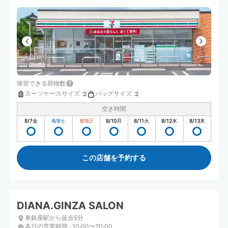
保管できる荷物数
スーツケースサイズ
:
バッグサイズ
:
2
2
空き時間
8/7
金
8/8
土
8/9
日
8/10
月
8/11
火
8/12
水
8/13
木
この店舗を予約する
DIANA.GINZA SALON
東銀座駅から徒歩5分
本日の営業時間
:
10:00〜20:00