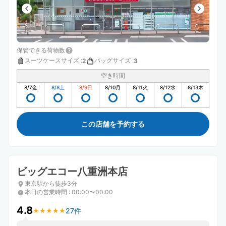
保管できる荷物数
スーツケースサイズ
:
バッグサイズ
:
2
3
空き時間
8/7
金
8/8
土
8/9
日
8/10
月
8/11
火
8/12
水
8/13
木
この店舗を予約する
ビッグエコー八重洲本店
東京駅から徒歩3分
本日の営業時間
:
00:00〜00:00
4.8
27件
★
★
★
★
★
★
★
★
★
★