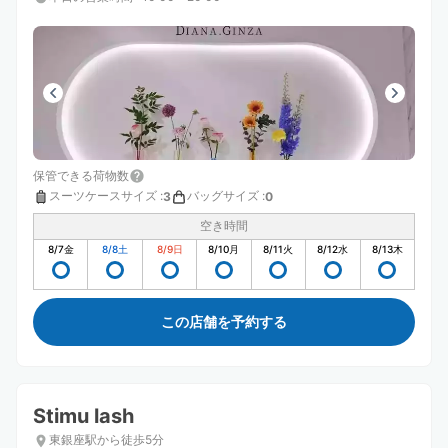
保管できる荷物数
スーツケースサイズ
:
バッグサイズ
:
3
0
空き時間
8/7
金
8/8
土
8/9
日
8/10
月
8/11
火
8/12
水
8/13
木
この店舗を予約する
Stimu lash
東銀座駅から徒歩5分