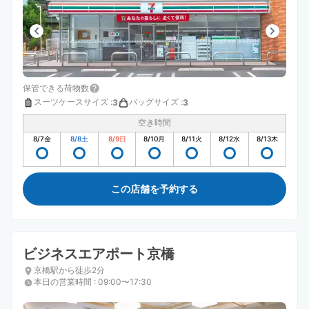
保管できる荷物数
スーツケースサイズ
:
バッグサイズ
:
3
3
空き時間
8/7
金
8/8
土
8/9
日
8/10
月
8/11
火
8/12
水
8/13
木
この店舗を予約する
ビジネスエアポート京橋
京橋駅から徒歩2分
本日の営業時間
:
09:00〜17:30