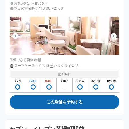
東銀座駅から徒歩6分
本日の営業時間
:
10:00〜21:00
保管できる荷物数
スーツケースサイズ
:
バッグサイズ
:
3
3
空き時間
8/7
金
8/8
土
8/9
日
8/10
月
8/11
火
8/12
水
8/13
木
この店舗を予約する