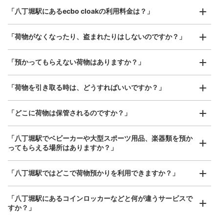
最大辺が45cm以上の大きさのお荷物（スーツケース、楽
日比谷線の八丁堀駅の八丁堀交差点方面改札を出て正面に
「八丁堀駅にあるecbo cloakの利用料金は？」
器、ベビーカーなど）
設置、営業時間は始発から終電
「荷物がなくなったり、盗まれたりはしないのですか？」
好立地 / 好条件店舗も多数
お店で荷物の写真を

「預かってもらえない荷物はありますか？」
アクセスの良い駅ナカ店舗や24時間営業店舗等も多数提携しています
撮ってもらいチェックイン完了
「荷物を引き取る時は、どうすればいいですか？」
「どこに荷物は保管されるのですか？」
保管できる荷物数
「八丁堀駅でベビーカーや大型スポーツ用品、楽器類を預か
0
中
:
3
/
¥500
小
:
16
/
¥400
ってもらえる場所はありますか？」
支払い方法
現金, ICカード
どんなサイズの荷物もOK
「八丁堀駅ではどこで荷物預かりを利用できますか？」
このコインロッカーの位置を見る
手ぶらで1日快適に！
楽器、ベビーカー、ゴルフバッグ等、1人が持てる大きさの荷物であればどんなサイズでも
OK
「八丁堀駅にあるコインロッカーなどと何が違うサービスで
すか？」