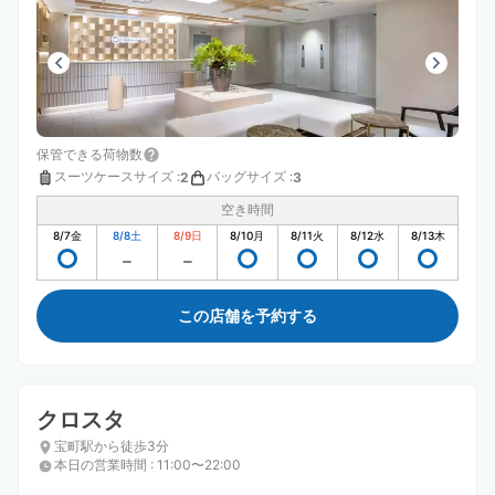
保管できる荷物数
スーツケースサイズ
:
バッグサイズ
:
2
3
空き時間
8/7
金
8/8
土
8/9
日
8/10
月
8/11
火
8/12
水
8/13
木
この店舗を予約する
クロスタ
宝町駅から徒歩3分
本日の営業時間
:
11:00〜22:00