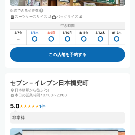
保管できる荷物数
スーツケースサイズ
:
バッグサイズ
:
3
0
空き時間
8/7
金
8/8
土
8/9
日
8/10
月
8/11
火
8/12
水
8/13
木
この店舗を予約する
セブン－イレブン日本橋兜町
日本橋駅から徒歩2分
本日の営業時間
:
07:00〜23:00
5.0
1件
★
★
★
★
★
★
★
★
★
★
非常棒