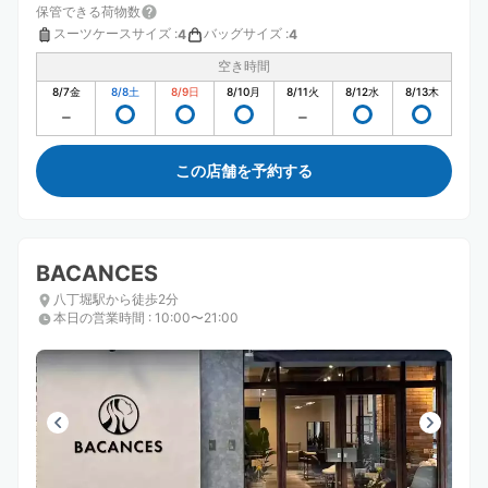
保管できる荷物数
スーツケースサイズ
:
バッグサイズ
:
4
4
空き時間
8/7
金
8/8
土
8/9
日
8/10
月
8/11
火
8/12
水
8/13
木
この店舗を予約する
BACANCES
八丁堀駅から徒歩2分
本日の営業時間
:
10:00〜21:00