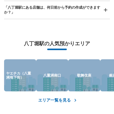
日比谷線八丁堀駅出口A1コインロッカー
「八丁堀駅にある店舗は、何日前から予約の作成ができます
東京メトロ八丁堀駅駅から徒歩0分
か？」
本日の営業時間
:
05:00
〜
01:00
日比谷線の八丁堀駅の出口A1から入って改札方面に進んだ
ところに設置、営業時間は始発から終電
万が一に備えた安心補償
八丁堀駅の人気預かりエリア
荷物の破損、盗難等万が一に備えた保証も完備で安心
ヤエチカ（八重
八重洲南口
歌舞伎座
銀
洲地下街）
保管できる荷物数
大
:
1
/
¥700
中
:
4
/
¥500
小
:
12
/
¥400
支払い方法
エリア一覧を見る
現金, ICカード
このコインロッカーの位置を見る