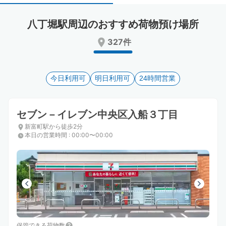
select
select
a
a
八丁堀駅周辺のおすすめ荷物預け場所
date.
date.
Press
Press
327件
the
the
question
question
mark
mark
key
今日利用可
key
明日利用可
24時間営業
to
to
get
get
the
the
セブン－イレブン中央区入船３丁目
keyboard
keyboard
新富町駅から徒歩2分
shortcuts
shortcuts
本日の営業時間
:
00:00〜00:00
for
for
changing
changing
dates.
dates.
保管できる荷物数