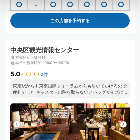
この店舗を予約する
中央区観光情報センター
京橋駅から徒歩1分
本日の営業時間
:
09:00〜20:00
5.0
2件
★
★
★
★
★
★
★
★
★
★
東京駅からも東京国際フォーラムからも歩いていけるので
便利でした キャスターの駒を取らないとバッグサイズに
ならなかったのですが、そのままで受け取ってくれて助か
りました