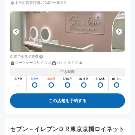
本日の営業時間
:
10:00〜19:00
保管できる荷物数
スーツケースサイズ
:
バッグサイズ
:
3
0
空き時間
8/7
金
8/8
土
8/9
日
8/10
月
8/11
火
8/12
水
8/13
木
この店舗を予約する
セブン－イレブンＤＲ東京京橋ロイネット