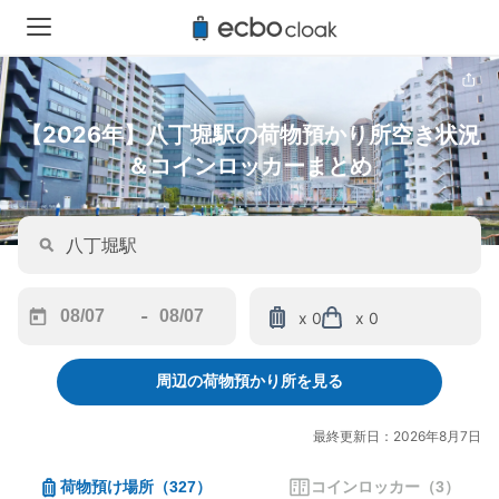
【2026年】八丁堀駅の荷物預かり所空き状況
＆コインロッカーまとめ
-
x 0
x 0
Navigate
Navigate
forward
backward
周辺の荷物預かり所を見る
to
to
interact
interact
with
with
最終更新日：2026年8月7日
the
the
calendar
calendar
荷物預け場所
（
327
）
コインロッカー
（
3
）
and
and