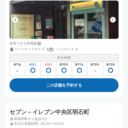
保管できる荷物数
スーツケースサイズ
:
バッグサイズ
:
3
1
空き時間
8/7
金
8/8
土
8/9
日
8/10
月
8/11
火
8/12
水
8/13
木
この店舗を予約する
セブン－イレブン中央区明石町
新富町駅から徒歩3分
本日の営業時間
:
00:00〜00:00