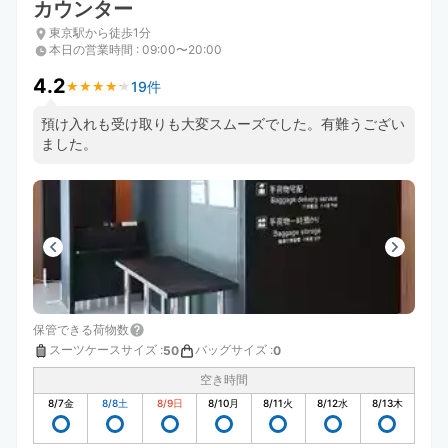
カウンター
東京駅から徒歩1分
本日の営業時間
:
09:00〜20:00
4.2
19件
★
★
★
★
★
★
★
★
★
★
預け入れも受け取りも大変スムーズでした。有難うござい
ました。
保管できる荷物数
スーツケースサイズ
:
バッグサイズ
:
50
0
空き時間
8/7
金
8/8
土
8/9
日
8/10
月
8/11
火
8/12
水
8/13
木