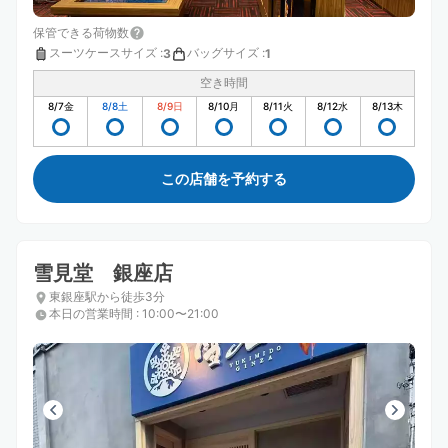
保管できる荷物数
スーツケースサイズ
:
バッグサイズ
:
3
1
空き時間
8/7
金
8/8
土
8/9
日
8/10
月
8/11
火
8/12
水
8/13
木
この店舗を予約する
雪見堂 銀座店
東銀座駅から徒歩3分
本日の営業時間
:
10:00〜21:00