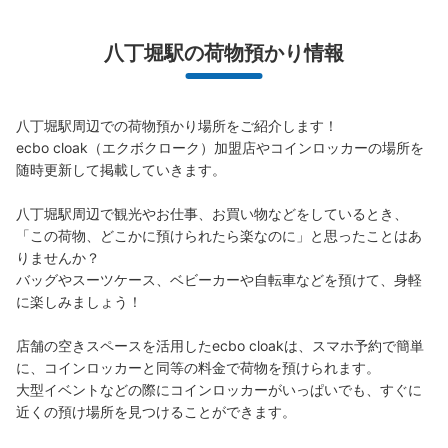
八丁堀駅の荷物預かり情報
JR八丁堀駅改札内コインロッカー
JR八丁堀駅駅から徒歩0分
本日の営業時間
:
05:00
〜
01:00
八丁堀駅周辺での荷物預かり場所をご紹介します！

ecbo cloak（エクボクローク）加盟店やコインロッカーの場所を
JR八丁堀駅の改札入って左側に設置、営業時間は始発か
ら終電
随時更新して掲載していきます。

八丁堀駅周辺で観光やお仕事、お買い物などをしているとき、
「この荷物、どこかに預けられたら楽なのに」と思ったことはあ
りませんか？

バッグやスーツケース、ベビーカーや自転車などを預けて、身軽
に楽しみましょう！

店舗の空きスペースを活用したecbo cloakは、スマホ予約で簡単
に、コインロッカーと同等の料金で荷物を預けられます。

大型イベントなどの際にコインロッカーがいっぱいでも、すぐに
保管できる荷物数
近くの預け場所を見つけることができます。
大
:
3
/
¥700
中
:
3
/
¥500
小
:
14
/
¥400
支払い方法