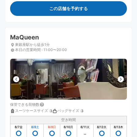
この店舗を予約する
MaQueen
東銀座駅から徒歩1分
本日の営業時間
:
11:00〜20:00
保管できる荷物数
スーツケースサイズ
:
バッグサイズ
:
3
3
空き時間
8/7
金
8/8
土
8/9
日
8/10
月
8/11
火
8/12
水
8/13
木