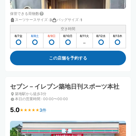
保管できる荷物数
スーツケースサイズ
:
バッグサイズ
:
3
1
空き時間
8/7
金
8/8
土
8/9
日
8/10
月
8/11
火
8/12
水
8/13
木
この店舗を予約する
セブン－イレブン築地日刊スポーツ本社
築地駅から徒歩3分
本日の営業時間
:
00:00〜00:00
5.0
3件
★
★
★
★
★
★
★
★
★
★