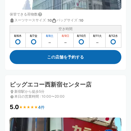
保管できる荷物数
スーツケースサイズ
:
バッグサイズ
:
10
10
空き時間
8/6
木
8/7
金
8/8
土
8/9
日
8/10
月
8/11
火
8/12
水
この店舗を予約する
ビッグエコー西新宿センター店
新宿駅から徒歩5分
本日の営業時間
:
10:00〜20:00
5.0
4件
★
★
★
★
★
★
★
★
★
★