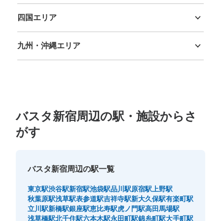
鳥取県
島根県
岡山県
広島県
山口県
このコインロッカーの位置を見る
四国エリア
徳島県
香川県
愛媛県
高知県
九州・沖縄エリア
バスタ新宿4階南東角コインロッカー
福岡県
佐賀県
長崎県
熊本県
大分県
宮崎県
鹿児島県
沖縄県
JR新宿駅駅から徒歩3分
本日の営業時間
:
00:00
〜
23:59
バスタ新宿4階の南東角にあります。近くにはルミネゼ
ロ・JR新宿ミライナタワーへのエスカレーターがありま
バスタ新宿周辺の駅・施設からさ
す。1:30〜3:30の2時間は施設が閉鎖されるため荷物の出
し入れができません。
がす
バスタ新宿周辺の駅一覧
東京駅
渋谷駅
新宿駅
池袋駅
品川駅
原宿駅
上野駅
秋葉原駅
浅草駅
表参道駅
吉祥寺駅
新大久保駅
有楽町駅
立川駅
新橋駅
銀座駅
恵比寿駅
虎ノ門駅
高田馬場駅
浅草橋駅
北千住駅
六本木駅
永田町駅
錦糸町駅
大手町駅