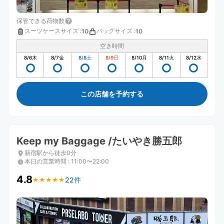
保管できる荷物数
スーツケースサイズ
:
バッグサイズ
:
10
10
空き時間
8/6
木
8/7
金
8/8
土
8/9
日
8/10
月
8/11
火
8/12
水
この店舗を予約する
Keep my Baggage /たいやき勝五郎
新宿駅から徒歩0分
本日の営業時間
:
11:00〜22:00
4.8
22件
★
★
★
★
★
★
★
★
★
★