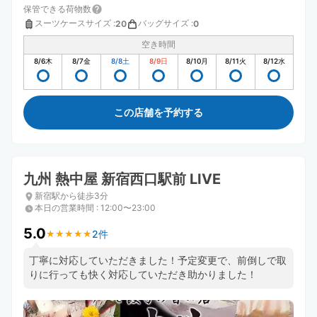
保管できる荷物数
スーツケースサイズ
:
バッグサイズ
:
20
0
空き時間
8/6
木
8/7
金
8/8
土
8/9
日
8/10
月
8/11
火
8/12
水
この店舗を予約する
九州 熱中屋 新宿西口駅前 LIVE
新宿駅から徒歩3分
本日の営業時間
:
12:00〜23:00
5.0
2件
★
★
★
★
★
★
★
★
★
★
丁寧に対応していただきました！予定変更で、前倒しで取
りに行っても快く対応していただき助かりました！