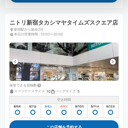
ニトリ新宿タカシマヤタイムズスクエア店
新宿駅から徒歩2分
本日の営業時間
:
10:00〜20:00
保管できる荷物数
スーツケースサイズ
:
バッグサイズ
:
10
5
空き時間
8/6
木
8/7
金
8/8
土
8/9
日
8/10
月
8/11
火
8/12
水
この店舗を予約する