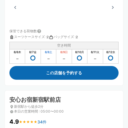
保管できる荷物数
スーツケースサイズ
:
バッグサイズ
:
2
2
空き時間
8/6
木
8/7
金
8/8
土
8/9
日
8/10
月
8/11
火
8/12
水
この店舗を予約する
安心お宿新宿駅前店
新宿駅から徒歩2分
本日の営業時間
:
05:00〜00:00
4.9
34件
★
★
★
★
★
★
★
★
★
★