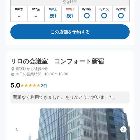
空き時間
8/6
木
8/7
金
8/8
土
8/9
日
8/10
月
8/11
火
8/12
水
残1
残1
この店舗を予約する
リロの会議室 コンフォート新宿
新宿駅から徒歩4分
本日の営業時間
:
10:00〜18:00
5.0
2件
★
★
★
★
★
★
★
★
★
★
問題なく利用できました。ありがとうございました。