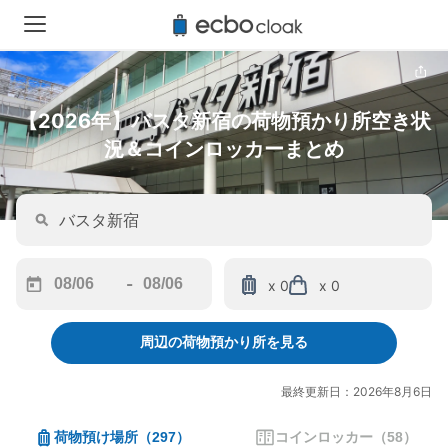
【2026年】バスタ新宿の荷物預かり所空き状
況＆コインロッカーまとめ
-
x 0
x 0
Navigate
Navigate
forward
backward
周辺の荷物預かり所を見る
to
to
interact
interact
with
with
最終更新日：2026年8月6日
the
the
calendar
calendar
荷物預け場所
（
297
）
コインロッカー
（
58
）
and
and