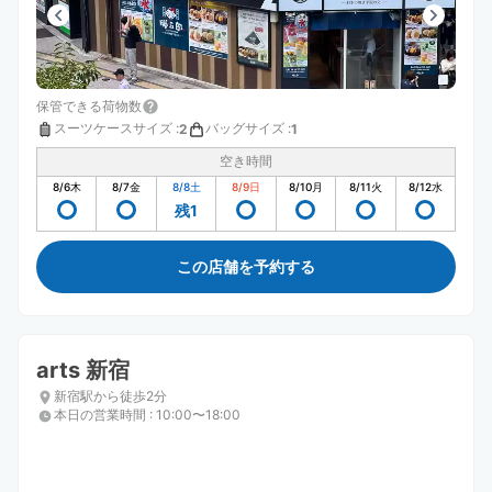
保管できる荷物数
スーツケースサイズ
:
バッグサイズ
:
2
1
空き時間
8/6
木
8/7
金
8/8
土
8/9
日
8/10
月
8/11
火
8/12
水
残1
この店舗を予約する
arts 新宿
新宿駅から徒歩2分
本日の営業時間
:
10:00〜18:00