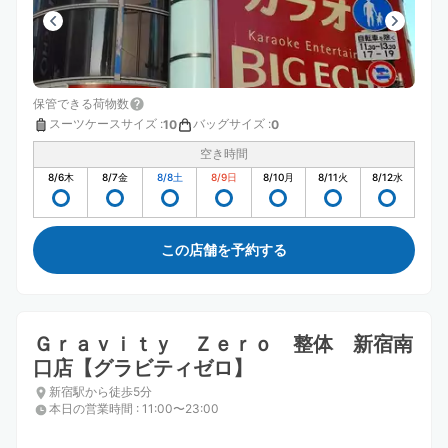
保管できる荷物数
スーツケースサイズ
:
バッグサイズ
:
10
0
空き時間
8/6
木
8/7
金
8/8
土
8/9
日
8/10
月
8/11
火
8/12
水
この店舗を予約する
Ｇｒａｖｉｔｙ Ｚｅｒｏ 整体 新宿南
口店【グラビティゼロ】
新宿駅から徒歩5分
本日の営業時間
:
11:00〜23:00