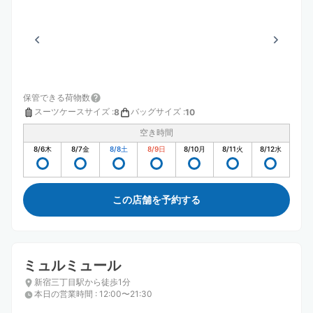
保管できる荷物数
スーツケースサイズ
:
バッグサイズ
:
8
10
空き時間
8/6
木
8/7
金
8/8
土
8/9
日
8/10
月
8/11
火
8/12
水
この店舗を予約する
ミュルミュール
新宿三丁目駅から徒歩1分
本日の営業時間
:
12:00〜21:30