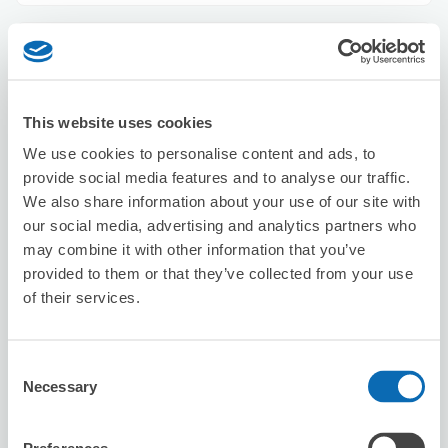
スマホ修理本舗 新宿西口店
新宿駅から徒歩2分
本日の営業時間
:
10:00〜20:00
This website uses cookies
We use cookies to personalise content and ads, to
provide social media features and to analyse our traffic.
We also share information about your use of our site with
our social media, advertising and analytics partners who
may combine it with other information that you’ve
provided to them or that they’ve collected from your use
保管できる荷物数
スーツケースサイズ
:
バッグサイズ
:
10
10
of their services.
空き時間
8/6
木
8/7
金
8/8
土
8/9
日
8/10
月
8/11
火
8/12
水
Consent
Necessary
Selection
この店舗を予約する