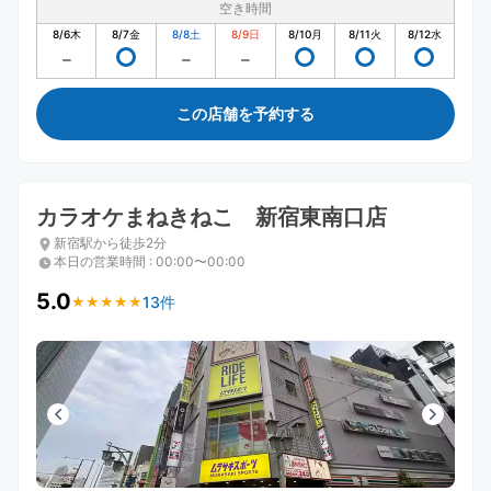
空き時間
8/6
木
8/7
金
8/8
土
8/9
日
8/10
月
8/11
火
8/12
水
この店舗を予約する
カラオケまねきねこ 新宿東南口店
新宿駅から徒歩2分
本日の営業時間
:
00:00〜00:00
5.0
13件
★
★
★
★
★
★
★
★
★
★