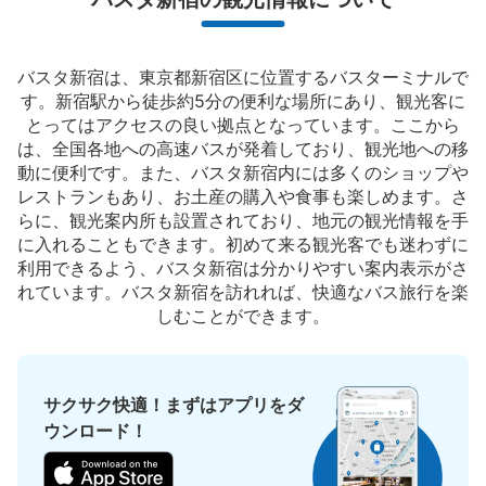
東京観光情報センター内のSAGAWAのカウンターにて手荷
物を預けることができます。
バスタ新宿は、東京都新宿区に位置するバスターミナルで
す。新宿駅から徒歩約5分の便利な場所にあり、観光客に
とってはアクセスの良い拠点となっています。ここから
は、全国各地への高速バスが発着しており、観光地への移
動に便利です。また、バスタ新宿内には多くのショップや
レストランもあり、お土産の購入や食事も楽しめます。さ
らに、観光案内所も設置されており、地元の観光情報を手
に入れることもできます。初めて来る観光客でも迷わずに
利用できるよう、バスタ新宿は分かりやすい案内表示がさ
れています。バスタ新宿を訪れれば、快適なバス旅行を楽
保管できる荷物数
しむことができます。
支払い方法
現金
このコインロッカーの位置を見る
サクサク快適！まずはアプリをダ
ウンロード！