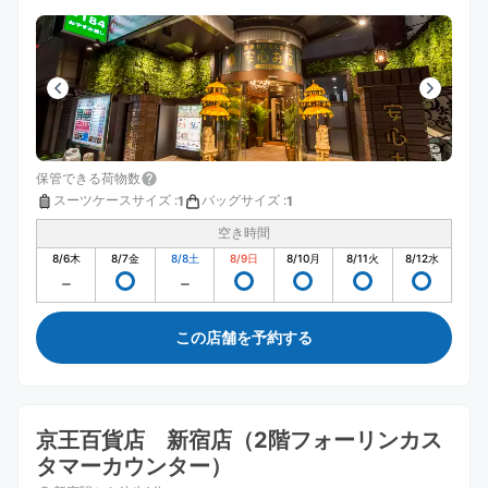
保管できる荷物数
スーツケースサイズ
:
バッグサイズ
:
1
1
空き時間
8/6
木
8/7
金
8/8
土
8/9
日
8/10
月
8/11
火
8/12
水
この店舗を予約する
京王百貨店 新宿店（2階フォーリンカス
タマーカウンター）