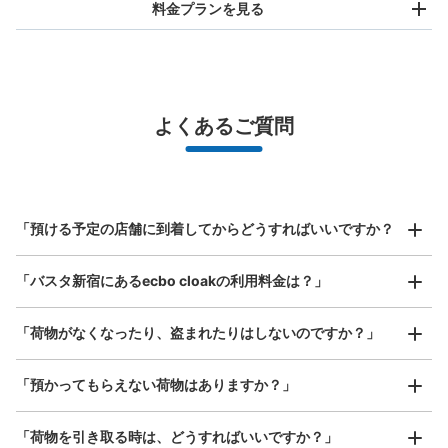
料金プランを見る
バッグサイズ
¥500
/
日
最大辺が45cm未満の大きさのお荷物（リュック、ハンド
よくあるご質問
バッグ、お手荷物など）
スマホからお店と日時を

全国1,000箇所以上と提携
指定して事前予約
JR新宿駅新南改札・甲州街道改札内コイ
北は北海道から南は沖縄まで都市部を中心に全国で利用可能なサービスです
ンロッカー
スーツケースサイズ
¥800
JR新宿駅駅から徒歩0分
「預ける予定の店舗に到着してからどうすればいいですか？
/
日
本日の営業時間
:
05:00
〜
23:59
最大辺が45cm以上の大きさのお荷物（スーツケース、楽
新南改札・甲州街道改札内、13・14番ホームへ下りる階
「バスタ新宿にあるecbo cloakの利用料金は？」
器、ベビーカーなど）
段と15・16番ホームへ下りる階段との間にあります。隣
りには三井住友銀行とみずほ銀行のATMがあります。
「荷物がなくなったり、盗まれたりはしないのですか？」
好立地 / 好条件店舗も多数
お店で荷物の写真を

「預かってもらえない荷物はありますか？」
アクセスの良い駅ナカ店舗や24時間営業店舗等も多数提携しています
撮ってもらいチェックイン完了
「荷物を引き取る時は、どうすればいいですか？」