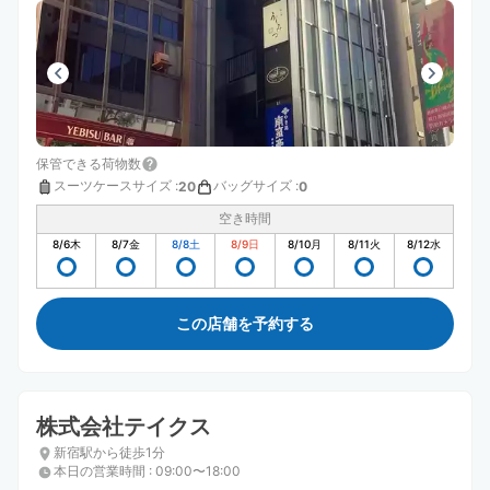
保管できる荷物数
スーツケースサイズ
:
バッグサイズ
:
20
0
空き時間
8/6
木
8/7
金
8/8
土
8/9
日
8/10
月
8/11
火
8/12
水
この店舗を予約する
株式会社テイクス
新宿駅から徒歩1分
本日の営業時間
:
09:00〜18:00