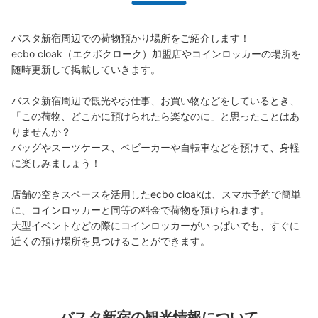
バスタ新宿周辺での荷物預かり場所をご紹介します！

ecbo cloak（エクボクローク）加盟店やコインロッカーの場所を
随時更新して掲載していきます。

バスタ新宿周辺で観光やお仕事、お買い物などをしているとき、
「この荷物、どこかに預けられたら楽なのに」と思ったことはあ
保管できる荷物数
りませんか？

大
:
28
/
¥700
バッグやスーツケース、ベビーカーや自転車などを預けて、身軽
支払い方法
に楽しみましょう！

現金, ICカード
店舗の空きスペースを活用したecbo cloakは、スマホ予約で簡単
このコインロッカーの位置を見る
に、コインロッカーと同等の料金で荷物を預けられます。

大型イベントなどの際にコインロッカーがいっぱいでも、すぐに
近くの預け場所を見つけることができます。
バスタ新宿3階東京観光情報センター内手
荷物預かり所
JR新宿駅駅から徒歩3分
本日の営業時間
:
06:30
〜
23:30
バスタ新宿の観光情報について