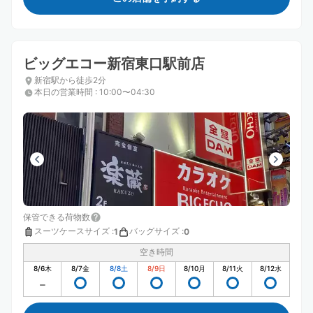
ビッグエコー新宿東口駅前店
新宿駅から徒歩2分
本日の営業時間
:
10:00〜04:30
保管できる荷物数
スーツケースサイズ
:
バッグサイズ
:
1
0
空き時間
8/6
木
8/7
金
8/8
土
8/9
日
8/10
月
8/11
火
8/12
水