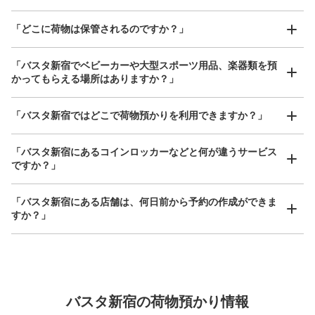
「どこに荷物は保管されるのですか？」
「バスタ新宿でベビーカーや大型スポーツ用品、楽器類を預
保管できる荷物数
かってもらえる場所はありますか？」
大
:
16
/
¥700
中
:
28
/
¥500
小
:
34
/
¥400
支払い方法
どんなサイズの荷物もOK
現金, ICカード
「バスタ新宿ではどこで荷物預かりを利用できますか？」
手ぶらで1日快適に！
楽器、ベビーカー、ゴルフバッグ等、1人が持てる大きさの荷物であればどんなサイズでも
このコインロッカーの位置を見る
OK
「バスタ新宿にあるコインロッカーなどと何が違うサービス
ですか？」
JR新宿駅新南口改札外コインロッカー
「バスタ新宿にある店舗は、何日前から予約の作成ができま
すか？」
JR新宿駅駅から徒歩1分
本日の営業時間
:
00:00
〜
23:59
新南口改札を出て前方左手にあるバスタ新宿にアガエスカ
レーター裏にあります（改札からは見つけにくいかもしれ
万が一に備えた安心補償
ませんが、反対側からであればそれほど見つけにくくはな
いと思います。近くにはVERVEというコーヒーショップが
バスタ新宿の荷物預かり情報
荷物の破損、盗難等万が一に備えた保証も完備で安心
あります。