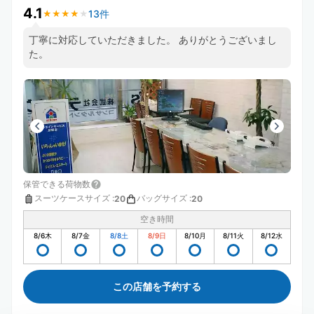
4.1
13件
★
★
★
★
★
★
★
★
★
★
丁寧に対応していただきました。 ありがとうございまし
た。
保管できる荷物数
スーツケースサイズ
:
バッグサイズ
:
20
20
空き時間
8/6
木
8/7
金
8/8
土
8/9
日
8/10
月
8/11
火
8/12
水
この店舗を予約する