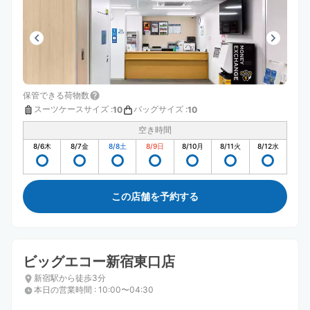
保管できる荷物数
スーツケースサイズ
:
バッグサイズ
:
10
10
空き時間
8/6
木
8/7
金
8/8
土
8/9
日
8/10
月
8/11
火
8/12
水
この店舗を予約する
ビッグエコー新宿東口店
新宿駅から徒歩3分
本日の営業時間
:
10:00〜04:30