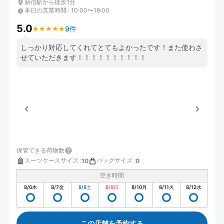
新宿駅から徒歩1分
本日の営業時間
:
10:00〜19:00
5.0
9件
★
★
★
★
★
★
★
★
★
★
しっかり対応してくれてとてもよかったです！また使わさ
せていただきます！！！！！！！！！！
保管できる荷物数
スーツケースサイズ
:
バッグサイズ
:
10
0
空き時間
8/6
木
8/7
金
8/8
土
8/9
日
8/10
月
8/11
火
8/12
水
この店舗を予約する