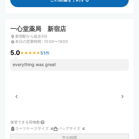
一心堂薬局 新宿店
新宿駅から徒歩3分
本日の営業時間
:
10:00〜19:00
5.0
51件
★
★
★
★
★
★
★
★
★
★
everything was great
保管できる荷物数
スーツケースサイズ
:
バッグサイズ
:
4
4
空き時間