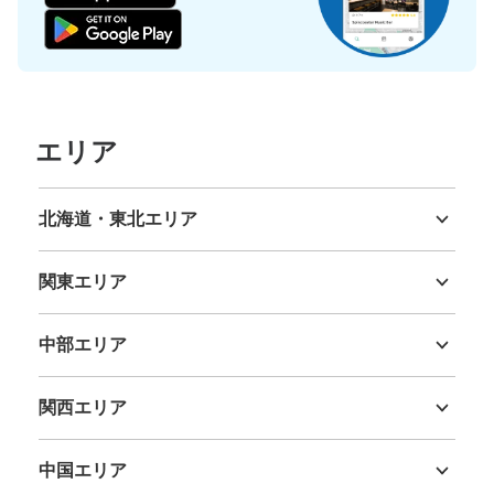
バスタ新宿4階エスカレーターそばコイン
ロッカー
JR新宿駅駅から徒歩3分
本日の営業時間
:
00:00
〜
23:59
バスターミナルA3乗り場に近接する3階へ下りるエスカレ
ーターのそばにあります。待合室閉館時間中の1:30〜
エリア
3:30は出し入れができません。
北海道・東北エリア
北海道
青森県
岩手県
宮城県
秋田県
山形県
福島県
関東エリア
茨城県
栃木県
群馬県
埼玉県
千葉県
東京都
神奈川県
中部エリア
新潟県
富山県
石川県
福井県
山梨県
長野県
岐阜県
静岡県
愛知県
関西エリア
保管できる荷物数
三重県
滋賀県
京都府
大阪府
兵庫県
奈良県
和歌山県
大
:
11
/
¥3600
中
:
11
/
¥2400
小
:
11
/
¥1200
支払い方法
中国エリア
現金, ICカード