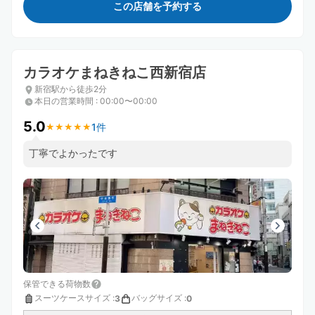
この店舗を予約する
カラオケまねきねこ西新宿店
新宿駅から徒歩2分
本日の営業時間
:
00:00〜00:00
5.0
1件
★
★
★
★
★
★
★
★
★
★
丁寧でよかったです
保管できる荷物数
スーツケースサイズ
:
バッグサイズ
:
3
0