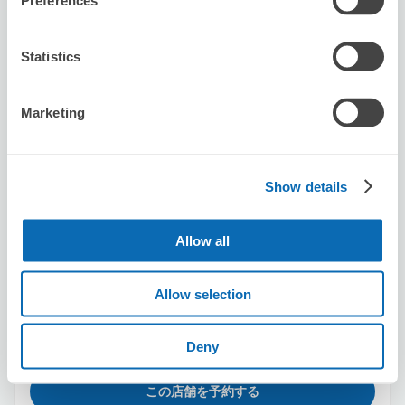
Preferences
Statistics
REEAST ROOM西新宿店
新宿駅から徒歩5分
本日の営業時間
:
14:30〜22:00
Marketing
Show details
Allow all
保管できる荷物数
スーツケースサイズ
:
バッグサイズ
:
10
10
Allow selection
空き時間
8/6
木
8/7
金
8/8
土
8/9
日
8/10
月
8/11
火
8/12
水
Deny
この店舗を予約する