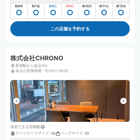
8/6
木
8/7
金
8/8
土
8/9
日
8/10
月
8/11
火
8/12
水
この店舗を予約する
株式会社CHRONO
新宿駅から徒歩4分
本日の営業時間
:
10:00〜18:00
保管できる荷物数
スーツケースサイズ
:
バッグサイズ
:
10
10