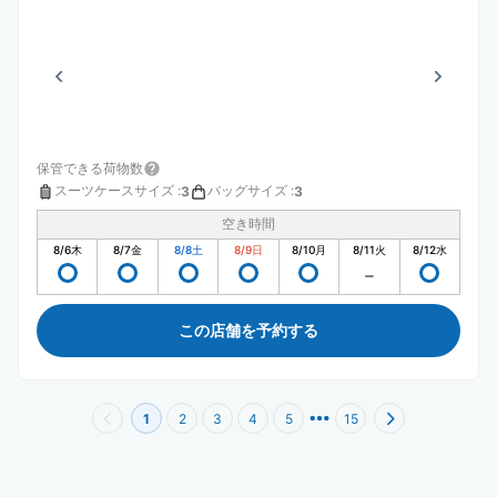
保管できる荷物数
スーツケースサイズ
:
バッグサイズ
:
3
3
空き時間
8/6
木
8/7
金
8/8
土
8/9
日
8/10
月
8/11
火
8/12
水
この店舗を予約する
1
2
3
4
5
15