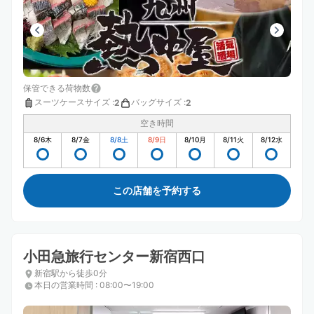
保管できる荷物数
スーツケースサイズ
:
バッグサイズ
:
2
2
空き時間
8/6
木
8/7
金
8/8
土
8/9
日
8/10
月
8/11
火
8/12
水
この店舗を予約する
小田急旅行センター新宿西口
新宿駅から徒歩0分
本日の営業時間
:
08:00〜19:00