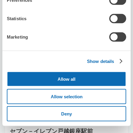
Preferences
戸越銀座駅から徒歩0分
本日の営業時間
:
12:00〜06:00
Statistics
Marketing
保管できる荷物数
Show details
スーツケースサイズ
:
バッグサイズ
:
5
5
空き時間
Allow all
8/7
金
8/8
土
8/9
日
8/10
月
8/11
火
8/12
水
8/13
木
Allow selection
この店舗を予約する
Deny
セブン－イレブン戸越銀座駅前