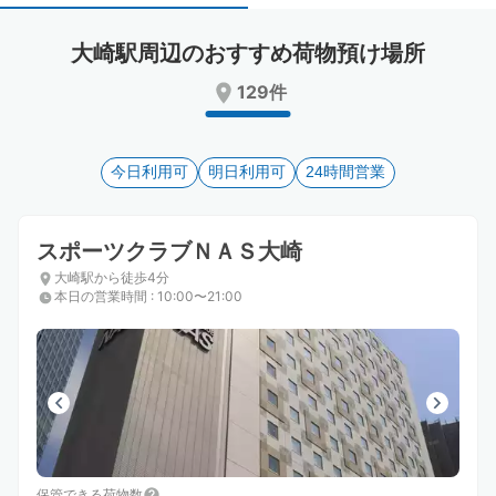
select
select
a
a
大崎駅周辺のおすすめ荷物預け場所
date.
date.
Press
Press
129件
the
the
question
question
mark
mark
key
今日利用可
key
明日利用可
24時間営業
to
to
get
get
the
the
スポーツクラブＮＡＳ大崎
keyboard
keyboard
大崎駅から徒歩4分
shortcuts
shortcuts
本日の営業時間
:
10:00〜21:00
for
for
changing
changing
dates.
dates.
保管できる荷物数