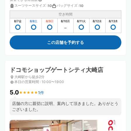
スーツケースサイズ
:
バッグサイズ
:
10
10
空き時間
8/7
金
8/8
土
8/9
日
8/10
月
8/11
火
8/12
水
8/13
木
この店舗を予約する
ドコモショップゲートシティ大崎店
大崎駅から徒歩2分
本日の営業時間
:
10:00〜19:00
5.0
1件
★
★
★
★
★
★
★
★
★
★
店舗の方に親切に説明、案内して頂きました。ありがとう
ございました。