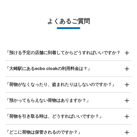
¥500
/
日
最大辺が45cm未満の大きさのお荷物（リュック、ハンド
よくあるご質問
バッグ、お手荷物など）
スマホからお店と日時を

全国1,000箇所以上と提携
指定して事前予約
大崎駅くすりSTATION横コインロッカー
北は北海道から南は沖縄まで都市部を中心に全国で利用可能なサービスです
JR大崎駅駅から徒歩0分
スーツケースサイズ
本日の営業時間
:
05:00
〜
01:00
¥800
「預ける予定の店舗に到着してからどうすればいいですか？
/
日
大崎駅の南改札口から入って右側にあるくすりSTATION
の横に設置、営業時間は始発から終電
最大辺が45cm以上の大きさのお荷物（スーツケース、楽
「大崎駅にあるecbo cloakの利用料金は？」
器、ベビーカーなど）
「荷物がなくなったり、盗まれたりはしないのですか？」
好立地 / 好条件店舗も多数
お店で荷物の写真を

「預かってもらえない荷物はありますか？」
アクセスの良い駅ナカ店舗や24時間営業店舗等も多数提携しています
撮ってもらいチェックイン完了
「荷物を引き取る時は、どうすればいいですか？」
「どこに荷物は保管されるのですか？」
保管できる荷物数