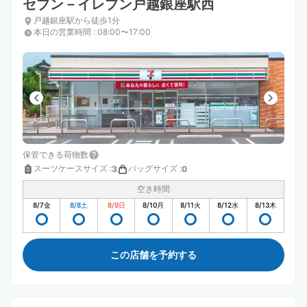
セブン－イレブン戸越銀座駅西
戸越銀座駅から徒歩1分
本日の営業時間
:
08:00〜17:00
保管できる荷物数
スーツケースサイズ
:
バッグサイズ
:
3
0
空き時間
8/7
金
8/8
土
8/9
日
8/10
月
8/11
火
8/12
水
8/13
木
この店舗を予約する