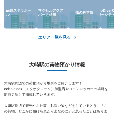
品川ステラボー
マクセルアクア
ZeppDive
船の科学館
ル
パーク品川
イバーシテ
保管できる荷物数
大
:
2
/
¥700
中
:
2
/
¥500
小
:
28
/
¥400
支払い方法
現金, ICカード
エリア一覧を見る
このコインロッカーの位置を見る
大崎駅北改札口内コインロッカー
大崎駅の荷物預かり情報
JR大崎駅駅から徒歩0分
本日の営業時間
:
05:00
〜
00:15
大崎駅北改札口から入って右側の憩いの広場の横に設置、
大崎駅周辺での荷物預かり場所をご紹介します！

営業時間は始発から0時15分
ecbo cloak（エクボクローク）加盟店やコインロッカーの場所を
随時更新して掲載していきます。

大崎駅周辺で観光やお仕事、お買い物などをしているとき、「こ
の荷物、どこかに預けられたら楽なのに」と思ったことはありま