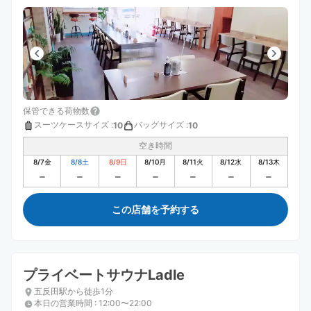
保管できる荷物数
スーツケースサイズ
:
バッグサイズ
:
10
10
空き時間
8/7
金
8/8
土
8/9
日
8/10
月
8/11
火
8/12
水
8/13
木
この店舗を予約する
プライベートサウナLadle
五反田駅から徒歩1分
本日の営業時間
:
12:00〜22:00