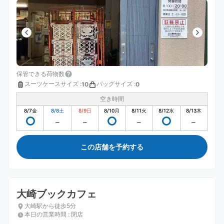
保管できる荷物数
スーツケースサイズ
:
バッグサイズ
:
10
0
空き時間
8/7
金
8/8
土
8/9
日
8/10
月
8/11
火
8/12
水
8/13
木
この店舗を予約する
大崎ブックカフェ
大崎駅から徒歩5分
本日の営業時間
:
閉店