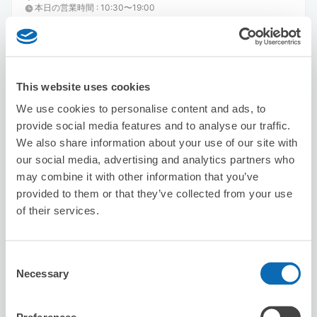
本日の営業時間
:
10:30〜19:00
This website uses cookies
We use cookies to personalise content and ads, to
provide social media features and to analyse our traffic.
保管できる荷物数
We also share information about your use of our site with
スーツケースサイズ
:
バッグサイズ
:
3
0
our social media, advertising and analytics partners who
空き時間
may combine it with other information that you’ve
8/7
金
8/8
土
8/9
日
8/10
月
8/11
火
8/12
水
8/13
木
provided to them or that they’ve collected from your use
of their services.
この店舗を予約する
Consent
Necessary
Selection
カラオケの鉄人 戸越銀座店