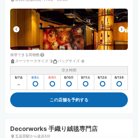
保管できる荷物数
スーツケースサイズ
:
バッグサイズ
:
3
0
空き時間
8/7
金
8/8
土
8/9
日
8/10
月
8/11
火
8/12
水
8/13
木
この店舗を予約する
Decorworks 手織り絨毯専門店
五反田駅から徒歩5分