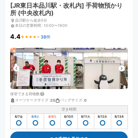
[JR東日本品川駅・改札内] 手荷物預かり
所 (中央改札内)
品川駅から徒歩0分
本日の営業時間
:
10:00〜19:00
4.4
38件
★
★
★
★
★
★
★
★
★
★
保管できる荷物数
スーツケースサイズ
:
バッグサイズ
:
20
0
空き時間
8/7
金
8/8
土
8/9
日
8/10
月
8/11
火
8/12
水
8/13
木