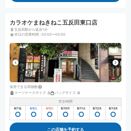
カラオケまねきねこ五反田東口店
五反田駅から徒歩1分
本日の営業時間
:
00:00〜00:00
保管できる荷物数
スーツケースサイズ
:
バッグサイズ
:
3
0
空き時間
8/7
金
8/8
土
8/9
日
8/10
月
8/11
火
8/12
水
8/13
木
この店舗を予約する