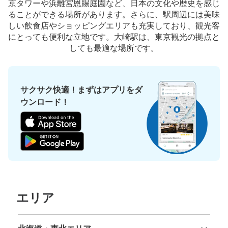
京タワーや浜離宮恩賜庭園など、日本の文化や歴史を感じ
ることができる場所があります。さらに、駅周辺には美味
しい飲食店やショッピングエリアも充実しており、観光客
にとっても便利な立地です。大崎駅は、東京観光の拠点と
しても最適な場所です。
サクサク快適！まずはアプリをダ
ウンロード！
保管できる荷物数
大
:
2
/
¥700
中
:
8
/
¥500
小
:
28
/
¥400
支払い方法
現金, ICカード
このコインロッカーの位置を見る
エリア