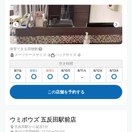
保管できる荷物数
スーツケースサイズ
:
バッグサイズ
:
3
0
空き時間
8/7
金
8/8
土
8/9
日
8/10
月
8/11
火
8/12
水
8/13
木
この店舗を予約する
ウミボウズ 五反田駅前店
五反田駅から徒歩1分
本日の営業時間
:
11:00〜00:00