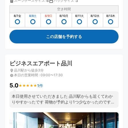
スーツケースサイズ
:
バッグサイズ
:
6
3
空き時間
8/7
金
8/8
土
8/9
日
8/10
月
8/11
火
8/12
水
8/13
木
この店舗を予約する
ビジネスエアポート品川
品川駅から徒歩3分
本日の営業時間
:
09:00〜17:30
5.0
1件
★
★
★
★
★
★
★
★
★
★
本日使用させていただきました 品川駅からも近くてわか
りやすかったです 荷物が予約より1つ少なかったのです
が、決済もちゃんと反映して頂いていました フロントの
方もとても感じが良くて、また利用させていただきたいで
す ありがとうございました