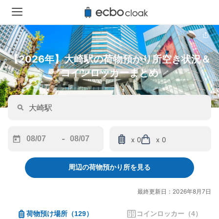
【2026年】大崎駅の荷物預かり所空き状況＆
コインロッカーまとめ
-
x 0
x 0
Navigate
Navigate
forward
backward
周辺の荷物預かり所を見る
to
to
interact
interact
with
with
最終更新日：2026年8月7日
the
the
calendar
calendar
荷物預け場所
（
129
）
コインロッカー
（
4
）
and
and