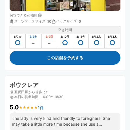
保管できる荷物数
スーツケースサイズ
:
バッグサイズ
:
10
0
空き時間
8/7
金
8/8
土
8/9
日
8/10
月
8/11
火
8/12
水
8/13
木
この店舗を予約する
ボウクレア
五反田駅から徒歩1分
本日の営業時間
:
10:00〜18:30
5.0
1件
★
★
★
★
★
★
★
★
★
★
The lady is very kind and friendly to foreigners. She
may take a little more time because she use a
magnifying glass.