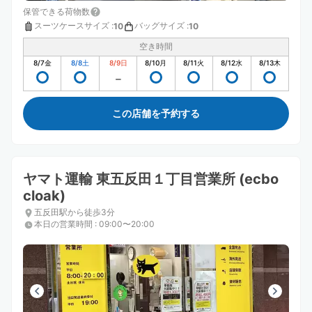
保管できる荷物数
スーツケースサイズ
:
バッグサイズ
:
10
10
空き時間
8/7
金
8/8
土
8/9
日
8/10
月
8/11
火
8/12
水
8/13
木
この店舗を予約する
ヤマト運輸 東五反田１丁目営業所 (ecbo
cloak)
五反田駅から徒歩3分
本日の営業時間
:
09:00〜20:00