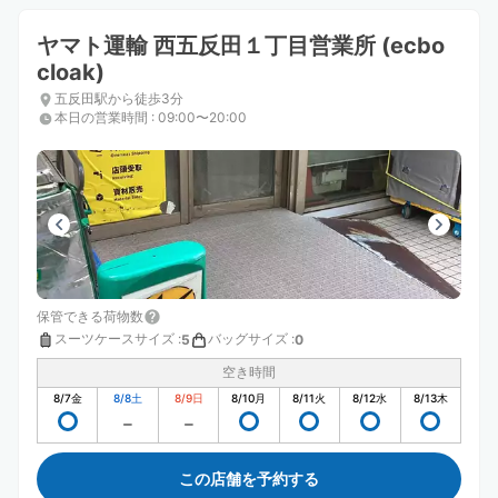
ヤマト運輸 西五反田１丁目営業所 (ecbo
cloak)
五反田駅から徒歩3分
本日の営業時間
:
09:00〜20:00
保管できる荷物数
スーツケースサイズ
:
バッグサイズ
:
5
0
空き時間
8/7
金
8/8
土
8/9
日
8/10
月
8/11
火
8/12
水
8/13
木
この店舗を予約する