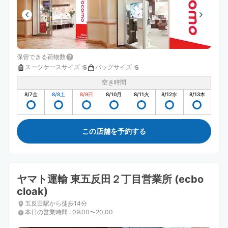
保管できる荷物数
スーツケースサイズ
:
バッグサイズ
:
5
5
空き時間
8/7
金
8/8
土
8/9
日
8/10
月
8/11
火
8/12
水
8/13
木
この店舗を予約する
ヤマト運輸 東五反田２丁目営業所 (ecbo
cloak)
五反田駅から徒歩14分
本日の営業時間
:
09:00〜20:00