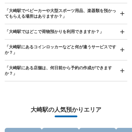
大
:
3
/
¥700
中
:
3
/
¥500
小
:
14
/
¥400
支払い方法
「大崎駅でベビーカーや大型スポーツ用品、楽器類を預かっ
ICカード
てもらえる場所はありますか？」
このコインロッカーの位置を見る
どんなサイズの荷物もOK
「大崎駅ではどこで荷物預かりを利用できますか？」
手ぶらで1日快適に！
楽器、ベビーカー、ゴルフバッグ等、1人が持てる大きさの荷物であればどんなサイズでも
OK
「大崎駅にあるコインロッカーなどと何が違うサービスです
か？」
大崎駅北改札口外コインロッカー
JR大崎駅駅から徒歩0分
本日の営業時間
:
05:00
〜
05:00
「大崎駅にある店舗は、何日前から予約の作成ができます
か？」
大崎駅の北改札口を出て右側の通路に設置、営業時間は始
発から0時15分
万が一に備えた安心補償
荷物の破損、盗難等万が一に備えた保証も完備で安心
大崎駅の人気預かりエリア