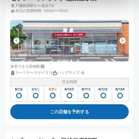
戸越銀座駅から徒歩1分
本日の営業時間
:
09:00〜16:00
保管できる荷物数
スーツケースサイズ
:
バッグサイズ
:
1
0
空き時間
8/7
金
8/8
土
8/9
日
8/10
月
8/11
火
8/12
水
8/13
木
この店舗を予約する