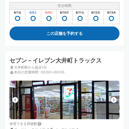
空き時間
8/7
金
8/8
土
8/9
日
8/10
月
8/11
火
8/12
水
8/13
木
この店舗を予約する
セブン－イレブン大井町トラックス
大井町駅から徒歩1分
本日の営業時間
:
00:00〜00:00
保管できる荷物数