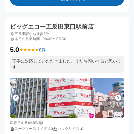
ビッグエコー五反田東口駅前店
五反田駅から徒歩2分
本日の営業時間
:
09:00〜05:30
5.0
8件
★
★
★
★
★
★
★
★
★
★
丁寧に対応していただきました。またお願いすると思いま
す
保管できる荷物数
スーツケースサイズ
:
バッグサイズ
:
10
0