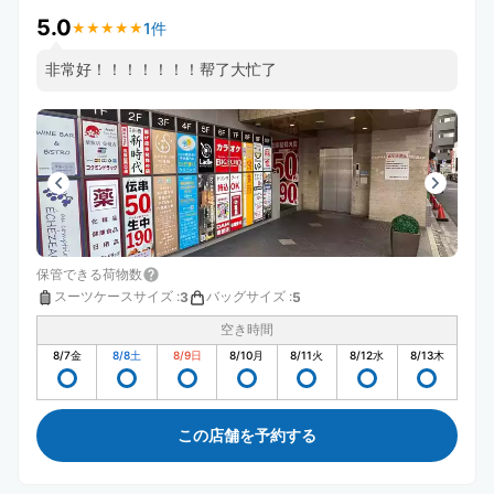
5.0
1件
★
★
★
★
★
★
★
★
★
★
非常好！！！！！！！帮了大忙了
保管できる荷物数
スーツケースサイズ
:
バッグサイズ
:
3
5
空き時間
8/7
金
8/8
土
8/9
日
8/10
月
8/11
火
8/12
水
8/13
木
この店舗を予約する