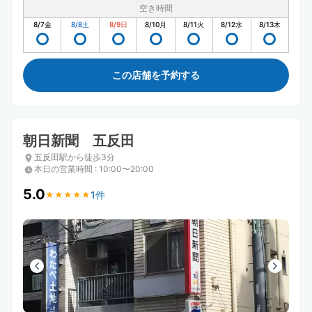
空き時間
8/7
金
8/8
土
8/9
日
8/10
月
8/11
火
8/12
水
8/13
木
この店舗を予約する
朝日新聞 五反田
五反田駅から徒歩3分
本日の営業時間
:
10:00〜20:00
5.0
1件
★
★
★
★
★
★
★
★
★
★