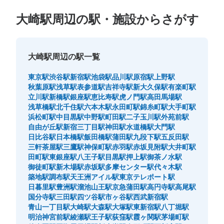
大崎駅周辺の駅・施設からさがす
大崎駅周辺の駅一覧
東京駅
渋谷駅
新宿駅
池袋駅
品川駅
原宿駅
上野駅
秋葉原駅
浅草駅
表参道駅
吉祥寺駅
新大久保駅
有楽町駅
立川駅
新橋駅
銀座駅
恵比寿駅
虎ノ門駅
高田馬場駅
浅草橋駅
北千住駅
六本木駅
永田町駅
錦糸町駅
大手町駅
浜松町駅
中目黒駅
中野駅
町田駅
二子玉川駅
外苑前駅
自由が丘駅
新宿三丁目駅
神田駅
水道橋駅
大門駅
日比谷駅
日本橋駅
飯田橋駅
蒲田駅
九段下駅
五反田駅
三軒茶屋駅
三鷹駅
神保町駅
赤羽駅
赤坂見附駅
大井町駅
田町駅
東銀座駅
八王子駅
目黒駅
押上駅
御茶ノ水駅
御徒町駅
新木場駅
赤坂駅
多摩センター駅
代々木駅
築地駅
調布駅
天王洲アイル駅
東京テレポート駅
日暮里駅
豊洲駅
溜池山王駅
京急蒲田駅
高円寺駅
高尾駅
国分寺駅
三田駅
四ツ谷駅
市ヶ谷駅
西武新宿駅
青山一丁目駅
大崎駅
大森駅
大塚駅
東新宿駅
八丁堀駅
明治神宮前駅
綾瀬駅
王子駅
荻窪駅
霞ヶ関駅
茅場町駅