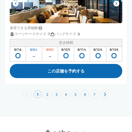
保管できる荷物数
スーツケースサイズ
:
バッグサイズ
:
7
5
空き時間
8/7
金
8/8
土
8/9
日
8/10
月
8/11
火
8/12
水
8/13
木
この店舗を予約する
1
2
3
4
5
6
7
大崎駅周辺のおすすめコインロッカー