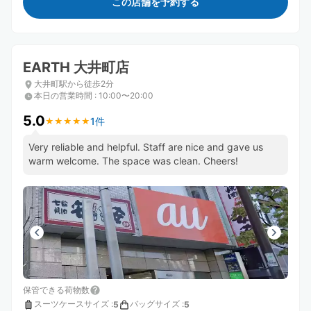
この店舗を予約する
EARTH 大井町店
大井町駅から徒歩2分
本日の営業時間
:
10:00〜20:00
5.0
1件
★
★
★
★
★
★
★
★
★
★
Very reliable and helpful. Staff are nice and gave us
warm welcome. The space was clean. Cheers!
保管できる荷物数
スーツケースサイズ
:
バッグサイズ
:
5
5