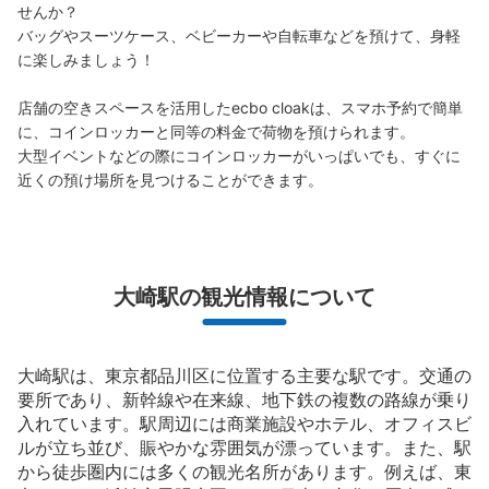
せんか？

バッグやスーツケース、ベビーカーや自転車などを預けて、身軽
に楽しみましょう！

店舗の空きスペースを活用したecbo cloakは、スマホ予約で簡単
に、コインロッカーと同等の料金で荷物を預けられます。

保管できる荷物数
大型イベントなどの際にコインロッカーがいっぱいでも、すぐに
大
:
10
/
¥700
中
:
10
/
¥500
小
:
11
/
¥400
近くの預け場所を見つけることができます。
支払い方法
現金, ICカード
このコインロッカーの位置を見る
大崎駅の観光情報について
大崎駅南改札口内コインロッカー
大崎駅は、東京都品川区に位置する主要な駅です。交通の
JR大崎駅駅から徒歩0分
本日の営業時間
:
05:00
〜
01:00
要所であり、新幹線や在来線、地下鉄の複数の路線が乗り
入れています。駅周辺には商業施設やホテル、オフィスビ
大崎駅の南改札口から入って右側の1、2番線ホーム行きエ
ルが立ち並び、賑やかな雰囲気が漂っています。また、駅
スカレーターの横に設置、営業時間は始発から終電
から徒歩圏内には多くの観光名所があります。例えば、東