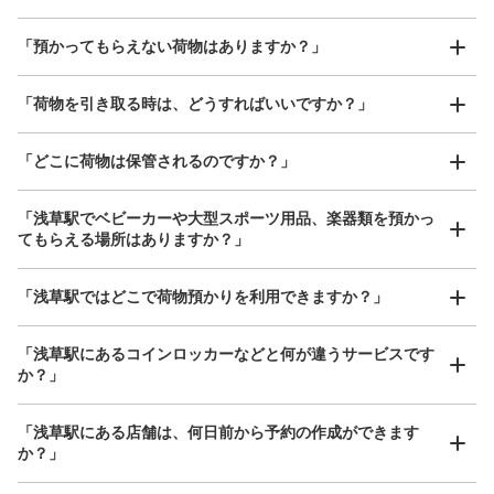
好立地 / 好条件店舗も多数
お店で荷物の写真を

「預かってもらえない荷物はありますか？」
アクセスの良い駅ナカ店舗や24時間営業店舗等も多数提携しています
撮ってもらいチェックイン完了
「荷物を引き取る時は、どうすればいいですか？」
保管できる荷物数
「どこに荷物は保管されるのですか？」
大
:
2
/
¥900
中
:
2
/
¥500
小
:
11
/
¥400
支払い方法
現金, ICカード, QR決済
「浅草駅でベビーカーや大型スポーツ用品、楽器類を預かっ
てもらえる場所はありますか？」
このコインロッカーの位置を見る
どんなサイズの荷物もOK
「浅草駅ではどこで荷物預かりを利用できますか？」
手ぶらで1日快適に！
楽器、ベビーカー、ゴルフバッグ等、1人が持てる大きさの荷物であればどんなサイズでも
OK
「浅草駅にあるコインロッカーなどと何が違うサービスです
東武スカイツリーライン浅草駅改札内北口
か？」
側コインロッカー
東武スカイツリーライン浅草駅駅から徒歩1分
「浅草駅にある店舗は、何日前から予約の作成ができます
本日の営業時間
:
06:00
〜
23:00
か？」
東武スカイツリーライン浅草駅の北口側改札内からホーム
に向かう途中に設置