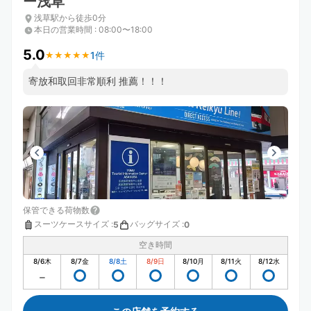
ー浅草
浅草駅から徒歩0分
本日の営業時間
:
08:00〜18:00
5.0
1件
★
★
★
★
★
★
★
★
★
★
寄放和取回非常順利 推薦！！！
保管できる荷物数
スーツケースサイズ
:
バッグサイズ
:
5
0
空き時間
8/6
木
8/7
金
8/8
土
8/9
日
8/10
月
8/11
火
8/12
水