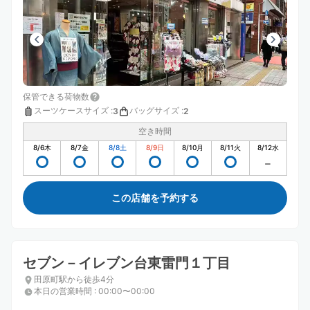
保管できる荷物数
スーツケースサイズ
:
バッグサイズ
:
3
2
空き時間
8/6
木
8/7
金
8/8
土
8/9
日
8/10
月
8/11
火
8/12
水
この店舗を予約する
セブン－イレブン台東雷門１丁目
田原町駅から徒歩4分
本日の営業時間
:
00:00〜00:00