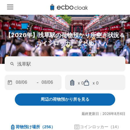
【2026年】浅草駅の荷物預かり所空き状況＆
コインロッカーまとめ
-
x 0
x 0
Navigate
Navigate
forward
backward
周辺の荷物預かり所を見る
to
to
interact
interact
with
with
最終更新日：2026年8月6日
the
the
calendar
calendar
荷物預け場所
（
256
）
コインロッカー
（
14
）
and
and