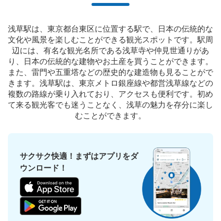
銀座線浅草駅改札外 浅草寺側地上行きエ
浅草駅は、東京都台東区に位置する駅で、日本の伝統的な
レベーター付近コインロッカー
文化や風景を楽しむことができる観光スポットです。駅周
銀座線浅草駅駅から徒歩1分
辺には、有名な観光名所である浅草寺や仲見世通りがあ
本日の営業時間
:
06:00
〜
23:00
り、日本の伝統的な建物やお土産を買うことができます。
銀座線浅草駅の浅草寺側地上行きエレベーター付近に設置
また、雷門や五重塔などの歴史的な建造物も見ることがで
きます。浅草駅は、東京メトロ銀座線や都営浅草線などの
複数の路線が乗り入れており、アクセスも便利です。初め
て来る観光客でも迷うことなく、浅草の魅力を存分に楽し
むことができます。
サクサク快適！まずはアプリをダ
ウンロード！
保管できる荷物数
大
:
8
/
¥700
中
:
16
/
¥500
小
:
7
/
¥400
支払い方法
現金, ICカード