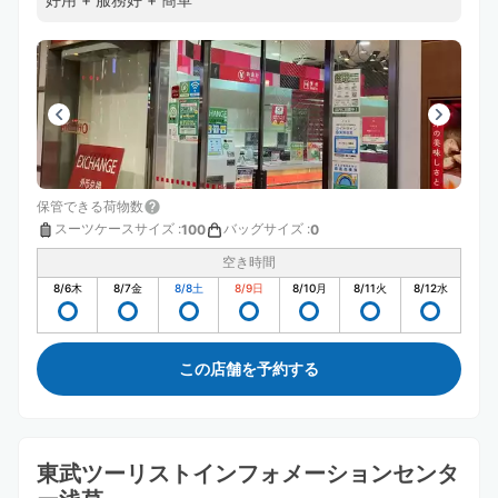
保管できる荷物数
スーツケースサイズ
:
バッグサイズ
:
100
0
空き時間
8/6
木
8/7
金
8/8
土
8/9
日
8/10
月
8/11
火
8/12
水
この店舗を予約する
東武ツーリストインフォメーションセンタ