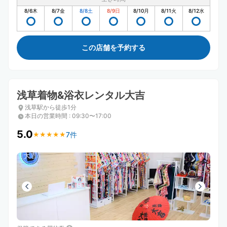
8/6
木
8/7
金
8/8
土
8/9
日
8/10
月
8/11
火
8/12
水
この店舗を予約する
浅草着物&浴衣レンタル大吉
浅草駅から徒歩1分
本日の営業時間
:
09:30〜17:00
5.0
7件
★
★
★
★
★
★
★
★
★
★