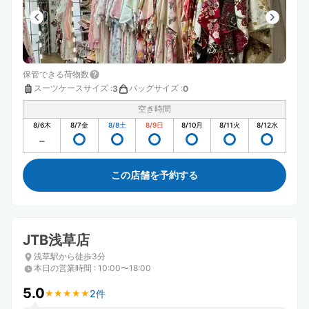
保管できる荷物数
スーツケースサイズ
:
バッグサイズ
:
3
0
空き時間
8/6
木
8/7
金
8/8
土
8/9
日
8/10
月
8/11
火
8/12
水
この店舗を予約する
JTB浅草店
浅草駅から徒歩3分
本日の営業時間
:
10:00〜18:00
5.0
2件
★
★
★
★
★
★
★
★
★
★