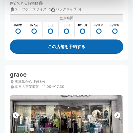
保管できる荷物数
スーツケースサイズ
:
バッグサイズ
:
4
4
空き時間
8/6
木
8/7
金
8/8
土
8/9
日
8/10
月
8/11
火
8/12
水
この店舗を予約する
grace
浅草駅から徒歩3分
本日の営業時間
:
11:00〜17:30