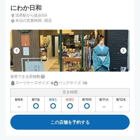
にわか日和
浅草駅から徒歩5分
本日の営業時間
:
閉店
保管できる荷物数
スーツケースサイズ
:
バッグサイズ
:
6
10
空き時間
8/6
木
8/7
金
8/8
土
8/9
日
8/10
月
8/11
火
8/12
水
この店舗を予約する