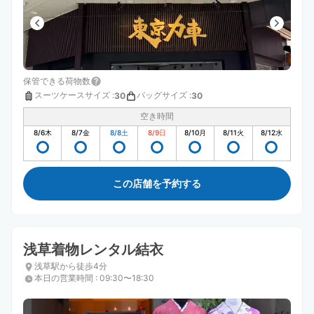
保管できる荷物数
スーツケースサイズ
:
バッグサイズ
:
30
30
空き時間
8/6
木
8/7
金
8/8
土
8/9
日
8/10
月
8/11
火
8/12
水
この店舗を予約する
浅草着物レンタル結衣
浅草駅から徒歩4分
本日の営業時間
:
09:30〜18:30