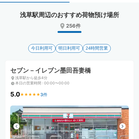
select
select
a
a
浅草駅周辺のおすすめ荷物預け場所
date.
date.
Press
Press
256件
the
the
question
question
mark
mark
key
今日利用可
key
明日利用可
24時間営業
to
to
get
get
the
the
セブン－イレブン墨田吾妻橋
keyboard
keyboard
浅草駅から徒歩4分
shortcuts
shortcuts
本日の営業時間
:
00:00〜00:00
for
for
changing
changing
5.0
3件
★
★
★
★
★
★
★
★
★
★
dates.
dates.