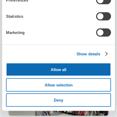
Preferences
この店舗を予約する
Statistics
Marketing
着物レンタル 玲瓏
浅草駅から徒歩2分
本日の営業時間
:
11:00〜16:00
Show details
5.0
1件
★
★
★
★
★
★
★
★
★
★
Very helpful and nice shop keeper. Handy location near
Allow all
Asakusa station.
Allow selection
Deny