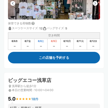
保管できる荷物数
スーツケースサイズ
:
バッグサイズ
:
12
5
空き時間
8/6
木
8/7
金
8/8
土
8/9
日
8/10
月
8/11
火
8/12
水
この店舗を予約する
ビッグエコー浅草店
浅草駅から徒歩1分
本日の営業時間
:
10:00〜04:00
5.0
18件
★
★
★
★
★
★
★
★
★
★
好用 + 服務好 + 簡單