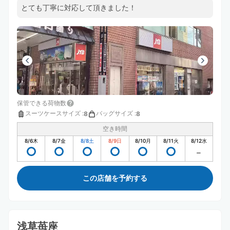
とても丁寧に対応して頂きました！
保管できる荷物数
スーツケースサイズ
:
バッグサイズ
:
8
8
空き時間
8/6
木
8/7
金
8/8
土
8/9
日
8/10
月
8/11
火
8/12
水
この店舗を予約する
浅草苺座