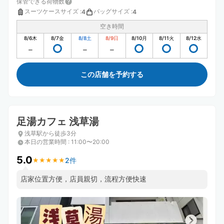
保管できる荷物数
スーツケースサイズ
:
バッグサイズ
:
4
4
空き時間
8/6
木
8/7
金
8/8
土
8/9
日
8/10
月
8/11
火
8/12
水
この店舗を予約する
足湯カフェ 浅草湯
浅草駅から徒歩3分
本日の営業時間
:
11:00〜20:00
5.0
2件
★
★
★
★
★
★
★
★
★
★
店家位置方便，店員親切，流程方便快速