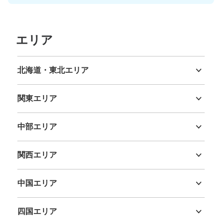
このコインロッカーの位置を見る
エリア
銀座線浅草駅1番出口側コインロッカー
北海道・東北エリア
銀座線浅草駅駅から徒歩1分
本日の営業時間
:
06:00
〜
23:00
北海道
青森県
岩手県
宮城県
秋田県
山形県
福島県
銀座線浅草駅1番出口を出てファミリーマートの横に設置
関東エリア
茨城県
栃木県
群馬県
埼玉県
千葉県
東京都
神奈川県
中部エリア
新潟県
富山県
石川県
福井県
山梨県
長野県
岐阜県
静岡県
愛知県
関西エリア
三重県
滋賀県
京都府
大阪府
兵庫県
奈良県
和歌山県
中国エリア
鳥取県
島根県
岡山県
広島県
山口県
保管できる荷物数
四国エリア
中
:
3
/
¥300
小
:
15
/
¥200