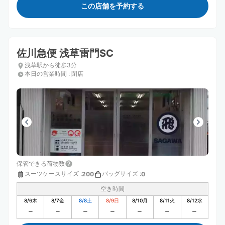
この店舗を予約する
佐川急便 浅草雷門SC
浅草駅から徒歩3分
本日の営業時間
:
閉店
保管できる荷物数
スーツケースサイズ
:
バッグサイズ
:
200
0
空き時間
8/6
木
8/7
金
8/8
土
8/9
日
8/10
月
8/11
火
8/12
水