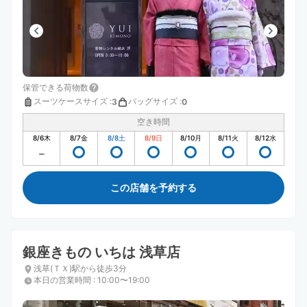
保管できる荷物数
スーツケースサイズ
:
バッグサイズ
:
3
0
空き時間
8/6
木
8/7
金
8/8
土
8/9
日
8/10
月
8/11
火
8/12
水
この店舗を予約する
銀座きもの いちは 浅草店
浅草(ＴＸ)駅から徒歩3分
本日の営業時間
:
10:00〜19:00