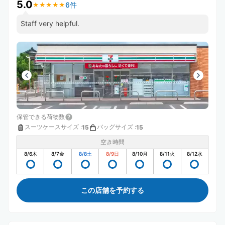
5.0
6件
★
★
★
★
★
★
★
★
★
★
Staff very helpful.
保管できる荷物数
スーツケースサイズ
:
バッグサイズ
:
15
15
空き時間
8/6
木
8/7
金
8/8
土
8/9
日
8/10
月
8/11
火
8/12
水
この店舗を予約する