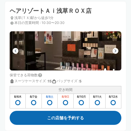
ヘアリゾートＡｉ浅草ＲＯＸ店
浅草(ＴＸ)駅から徒歩1分
本日の営業時間
:
10:30〜20:30
保管できる荷物数
スーツケースサイズ
:
バッグサイズ
:
15
5
空き時間
8/6
木
8/7
金
8/8
土
8/9
日
8/10
月
8/11
火
8/12
水
この店舗を予約する