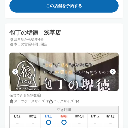
この店舗を予約する
包丁の堺徳 浅草店
浅草駅から徒歩4分
本日の営業時間
:
閉店
保管できる荷物数
スーツケースサイズ
:
バッグサイズ
:
7
14
空き時間
8/6
木
8/7
金
8/8
土
8/9
日
8/10
月
8/11
火
8/12
水