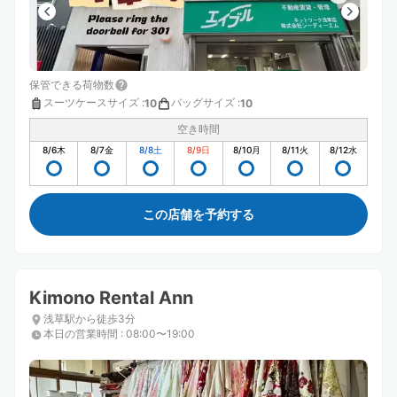
保管できる荷物数
スーツケースサイズ
:
バッグサイズ
:
10
10
空き時間
8/6
木
8/7
金
8/8
土
8/9
日
8/10
月
8/11
火
8/12
水
この店舗を予約する
Kimono Rental Ann
浅草駅から徒歩3分
本日の営業時間
:
08:00〜19:00