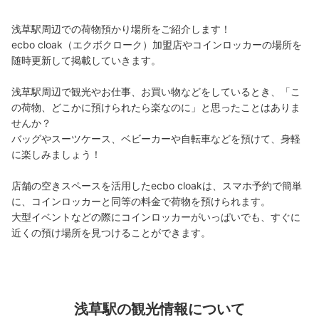
銀座線浅草駅駅から徒歩1分
本日の営業時間
:
06:00
〜
23:00
浅草駅周辺での荷物預かり場所をご紹介します！

ecbo cloak（エクボクローク）加盟店やコインロッカーの場所を
銀座線浅草駅6番出口に向けて改札を出たすぐ側に設置
随時更新して掲載していきます。

浅草駅周辺で観光やお仕事、お買い物などをしているとき、「こ
の荷物、どこかに預けられたら楽なのに」と思ったことはありま
せんか？

バッグやスーツケース、ベビーカーや自転車などを預けて、身軽
に楽しみましょう！

店舗の空きスペースを活用したecbo cloakは、スマホ予約で簡単
に、コインロッカーと同等の料金で荷物を預けられます。

保管できる荷物数
大型イベントなどの際にコインロッカーがいっぱいでも、すぐに
大
:
4
/
¥700
中
:
9
/
¥500
小
:
20
/
¥300
近くの預け場所を見つけることができます。
支払い方法
現金
このコインロッカーの位置を見る
浅草駅の観光情報について