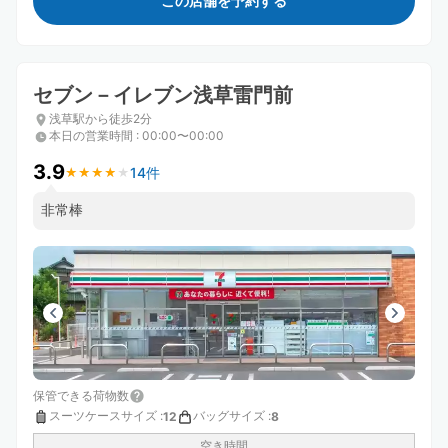
この店舗を予約する
セブン－イレブン浅草雷門前
浅草駅から徒歩2分
本日の営業時間
:
00:00〜00:00
3.9
14件
★
★
★
★
★
★
★
★
★
★
非常棒
保管できる荷物数
スーツケースサイズ
:
バッグサイズ
:
12
8
空き時間