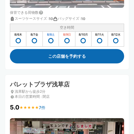
保管できる荷物数
スーツケースサイズ
:
バッグサイズ
:
10
10
空き時間
8/6
木
8/7
金
8/8
土
8/9
日
8/10
月
8/11
火
8/12
水
この店舗を予約する
パレットプラザ浅草店
浅草駅から徒歩2分
本日の営業時間
:
閉店
5.0
7件
★
★
★
★
★
★
★
★
★
★