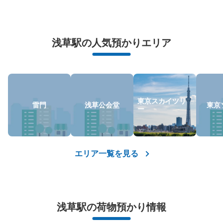
万が一に備えた安心補償
荷物の破損、盗難等万が一に備えた保証も完備で安心
浅草駅の人気預かりエリア
東京スカイツリ
雷門
浅草公会堂
東京
ー
保管できる荷物数
小
:
15
/
¥400
支払い方法
現金
エリア一覧を見る
このコインロッカーの位置を見る
浅草駅の荷物預かり情報
銀座線浅草駅改札外 6番出口付近コイン
ロッカー