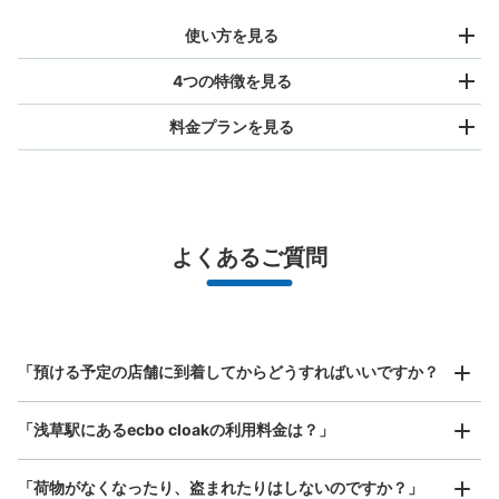
使い方を見る
4つの特徴を見る
料金プランを見る
バッグサイズ
¥500
/
日
最大辺が45cm未満の大きさのお荷物（リュック、ハンド
よくあるご質問
バッグ、お手荷物など）
スマホからお店と日時を

全国1,000箇所以上と提携
指定して事前予約
銀座線浅草駅改札外コインロッカー
北は北海道から南は沖縄まで都市部を中心に全国で利用可能なサービスです
銀座線浅草駅駅から徒歩1分
スーツケースサイズ
本日の営業時間
:
06:00
〜
23:00
¥800
「預ける予定の店舗に到着してからどうすればいいですか？
/
日
銀座線浅草駅改札外出口4番付近に設置
最大辺が45cm以上の大きさのお荷物（スーツケース、楽
「浅草駅にあるecbo cloakの利用料金は？」
器、ベビーカーなど）
「荷物がなくなったり、盗まれたりはしないのですか？」