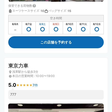
保管できる荷物数
スーツケースサイズ
:
バッグサイズ
:
10
15
空き時間
8/6
木
8/7
金
8/8
土
8/9
日
8/10
月
8/11
火
8/12
水
この店舗を予約する
東京力車
浅草駅から徒歩3分
本日の営業時間
:
10:00〜19:00
5.0
7件
★
★
★
★
★
★
★
★
★
★
777