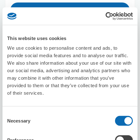
この店舗を予約する
This website uses cookies
セブン－イレブン浅草新仲見世通り
浅草駅から徒歩1分
We use cookies to personalise content and ads, to
本日の営業時間
:
00:00〜00:00
provide social media features and to analyse our traffic.
We also share information about your use of our site with
our social media, advertising and analytics partners who
may combine it with other information that you’ve
provided to them or that they’ve collected from your use
of their services.
保管できる荷物数
Consent
スーツケースサイズ
:
バッグサイズ
:
5
5
Necessary
Selection
空き時間
8/6
木
8/7
金
8/8
土
8/9
日
8/10
月
8/11
火
8/12
水