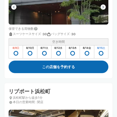
保管できる荷物数
スーツケースサイズ
:
バッグサイズ
:
30
30
空き時間
8/9
日
8/10
月
8/11
火
8/12
水
8/13
木
8/14
金
8/15
土
この店舗を予約する
リブポート浜松町
浜松町駅から徒歩1分
本日の営業時間
:
閉店