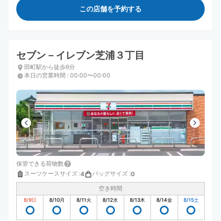
この店舗を予約する
セブン－イレブン芝浦３丁目
田町駅から徒歩6分
本日の営業時間
:
00:00〜00:00
保管できる荷物数
スーツケースサイズ
:
バッグサイズ
:
4
0
空き時間
8/9
日
8/10
月
8/11
火
8/12
水
8/13
木
8/14
金
8/15
土