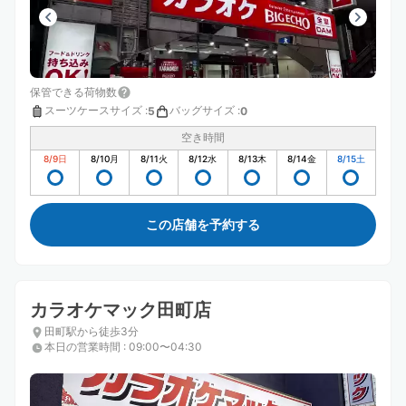
保管できる荷物数
スーツケースサイズ
:
バッグサイズ
:
5
0
空き時間
8/9
日
8/10
月
8/11
火
8/12
水
8/13
木
8/14
金
8/15
土
この店舗を予約する
カラオケマック田町店
田町駅から徒歩3分
本日の営業時間
:
09:00〜04:30