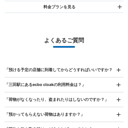
料金プランを見る
バッグサイズ
¥500
/
日
最大辺が45cm未満の大きさのお荷物（リュック、ハンド
よくあるご質問
バッグ、お手荷物など）
スマホからお店と日時を

全国1,000箇所以上と提携
指定して事前予約
三田駅第一京浜方面改札外コインロッカー
北は北海道から南は沖縄まで都市部を中心に全国で利用可能なサービスです
都営地下鉄三田駅駅から徒歩0分
スーツケースサイズ
本日の営業時間
:
05:00
〜
01:00
¥800
「預ける予定の店舗に到着してからどうすればいいですか？
/
日
三田駅の第一京浜方面改札を出てすぐ前に設置、営業時間
は始発から終電
最大辺が45cm以上の大きさのお荷物（スーツケース、楽
「三田駅にあるecbo cloakの利用料金は？」
器、ベビーカーなど）
「荷物がなくなったり、盗まれたりはしないのですか？」
好立地 / 好条件店舗も多数
お店で荷物の写真を

「預かってもらえない荷物はありますか？」
アクセスの良い駅ナカ店舗や24時間営業店舗等も多数提携しています
撮ってもらいチェックイン完了