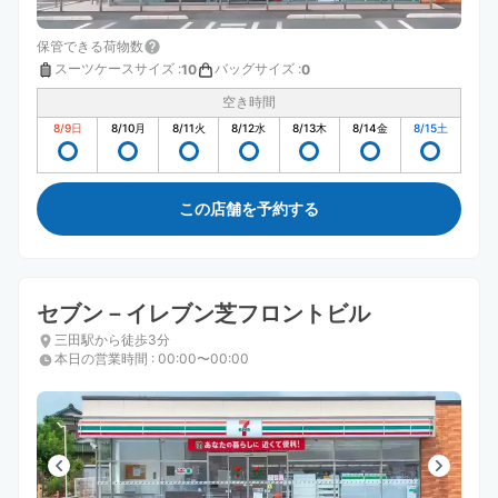
保管できる荷物数
スーツケースサイズ
:
バッグサイズ
:
10
0
空き時間
8/9
日
8/10
月
8/11
火
8/12
水
8/13
木
8/14
金
8/15
土
この店舗を予約する
セブン－イレブン芝フロントビル
三田駅から徒歩3分
本日の営業時間
:
00:00〜00:00