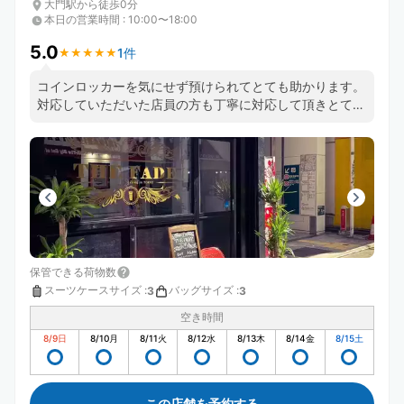
大門駅から徒歩0分
本日の営業時間
:
10:00〜18:00
5.0
1件
★
★
★
★
★
★
★
★
★
★
コインロッカーを気にせず預けられてとても助かります。
対応していただいた店員の方も丁寧に対応して頂きとても
良かったです。ありがとうございました。
保管できる荷物数
スーツケースサイズ
:
バッグサイズ
:
3
3
空き時間
8/9
日
8/10
月
8/11
火
8/12
水
8/13
木
8/14
金
8/15
土
この店舗を予約する