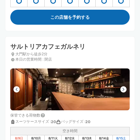
この店舗を予約する
サルトリアカフェガルネリ
大門駅から徒歩2分
本日の営業時間
:
閉店
保管できる荷物数
スーツケースサイズ
:
バッグサイズ
:
20
20
空き時間
8/9
日
8/10
月
8/11
火
8/12
水
8/13
木
8/14
金
8/15
土