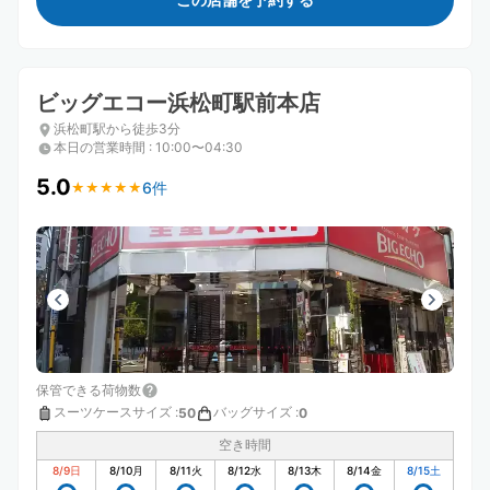
ビッグエコー浜松町駅前本店
浜松町駅から徒歩3分
本日の営業時間
:
10:00〜04:30
5.0
6件
★
★
★
★
★
★
★
★
★
★
保管できる荷物数
スーツケースサイズ
:
バッグサイズ
:
50
0
空き時間
8/9
日
8/10
月
8/11
火
8/12
水
8/13
木
8/14
金
8/15
土