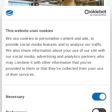
This website uses cookies
保管できる荷物数
スーツケースサイズ
:
バッグサイズ
:
10
5
We use cookies to personalise content and ads, to
空き時間
provide social media features and to analyse our traffic.
8/9
日
8/10
月
8/11
火
8/12
水
8/13
木
8/14
金
8/15
土
We also share information about your use of our site with
our social media, advertising and analytics partners who
may combine it with other information that you’ve
この店舗を予約する
provided to them or that they’ve collected from your use
of their services.
セブン－イレブン港区三田１丁目
Consent
Necessary
麻布十番駅から徒歩3分
Selection
本日の営業時間
:
00:00〜00:00
5.0
1件
★
★
★
★
★
★
★
★
★
★