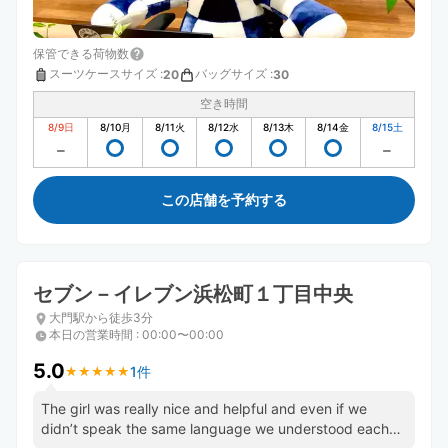
保管できる荷物数
スーツケースサイズ
:
バッグサイズ
:
20
30
空き時間
8/9
日
8/10
月
8/11
火
8/12
水
8/13
木
8/14
金
8/15
土
この店舗を予約する
セブン－イレブン浜松町１丁目中央
大門駅から徒歩3分
本日の営業時間
:
00:00〜00:00
5.0
1件
★
★
★
★
★
★
★
★
★
★
The girl was really nice and helpful and even if we
didn’t speak the same language we understood each