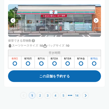
other
保管できる荷物数
スーツケースサイズ
:
バッグサイズ
:
10
10
空き時間
8/9
日
8/10
月
8/11
火
8/12
水
8/13
木
8/14
金
8/15
土
この店舗を予約する
1
2
3
4
5
14