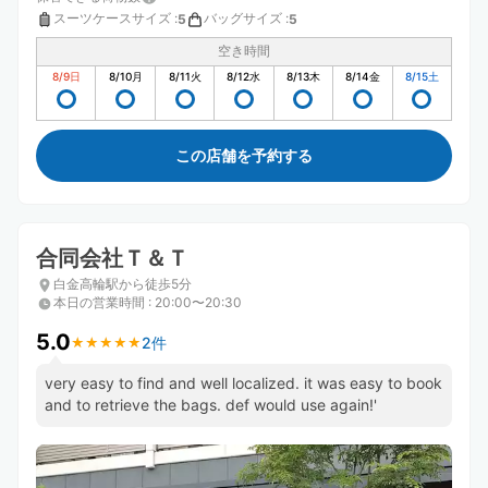
スーツケースサイズ
:
バッグサイズ
:
5
5
空き時間
8/9
日
8/10
月
8/11
火
8/12
水
8/13
木
8/14
金
8/15
土
この店舗を予約する
合同会社Ｔ＆Ｔ
白金高輪駅から徒歩5分
本日の営業時間
:
20:00〜20:30
5.0
2件
★
★
★
★
★
★
★
★
★
★
very easy to find and well localized. it was easy to book
and to retrieve the bags. def would use again!'