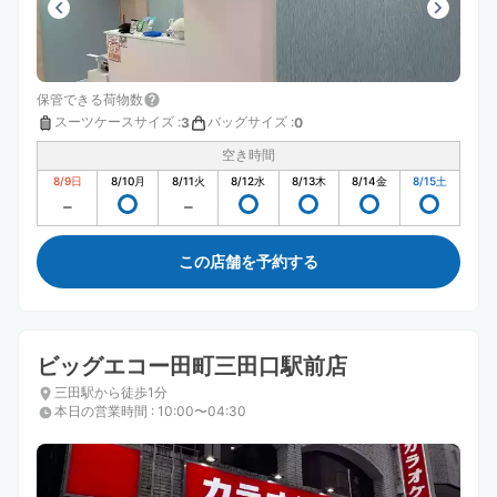
保管できる荷物数
スーツケースサイズ
:
バッグサイズ
:
3
0
空き時間
8/9
日
8/10
月
8/11
火
8/12
水
8/13
木
8/14
金
8/15
土
この店舗を予約する
ビッグエコー田町三田口駅前店
三田駅から徒歩1分
本日の営業時間
:
10:00〜04:30