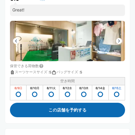
Great!
保管できる荷物数
スーツケースサイズ
:
バッグサイズ
:
5
5
空き時間
8/9
日
8/10
月
8/11
火
8/12
水
8/13
木
8/14
金
8/15
土
この店舗を予約する