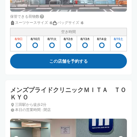
保管できる荷物数
スーツケースサイズ
:
バッグサイズ
:
6
6
空き時間
8/9
日
8/10
月
8/11
火
8/12
水
8/13
木
8/14
金
8/15
土
この店舗を予約する
メンズプライドクリニックＭＩＴＡ ＴＯ
ＫＹＯ
三田駅から徒歩2分
本日の営業時間
:
閉店