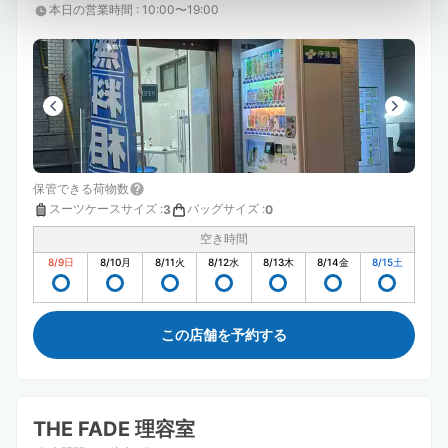
本日の営業時間
:
10:00〜19:00
保管できる荷物数
スーツケースサイズ
:
バッグサイズ
:
3
0
空き時間
8/9
日
8/10
月
8/11
火
8/12
水
8/13
木
8/14
金
8/15
土
この店舗を予約する
THE FADE 理容室