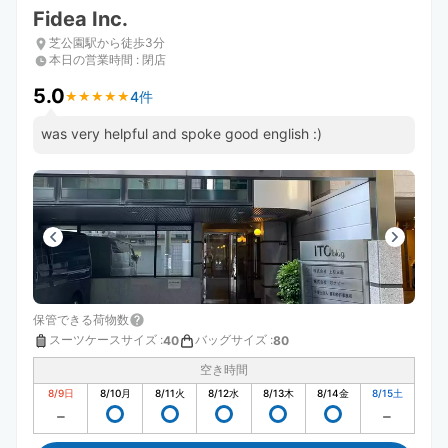
Fidea Inc.
芝公園駅から徒歩3分
本日の営業時間
:
閉店
5.0
4件
★
★
★
★
★
★
★
★
★
★
was very helpful and spoke good english :)
保管できる荷物数
スーツケースサイズ
:
バッグサイズ
:
40
80
空き時間
8/9
日
8/10
月
8/11
火
8/12
水
8/13
木
8/14
金
8/15
土