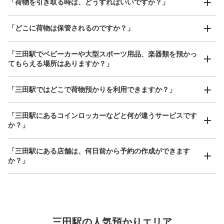
「荷物を引き取る時は、どうすればいいですか？」
「どこに荷物は保管されるのですか？」
保管できる荷物数
0
中
:
3
/
¥500
小
:
20
/
¥400
支払い方法
「三田駅でベビーカーや大型スポーツ用品、楽器類を預かっ
現金
てもらえる場所はありますか？」
このコインロッカーの位置を見る
どんなサイズの荷物もOK
「三田駅ではどこで荷物預かりを利用できますか？」
手ぶらで1日快適に！
楽器、ベビーカー、ゴルフバッグ等、1人が持てる大きさの荷物であればどんなサイズでも
OK
「三田駅にあるコインロッカーなどと何が違うサービスです
か？」
三田ステーションビルコインロッカー
都営地下鉄三田駅駅から徒歩1分
本日の営業時間
:
05:00
〜
01:00
「三田駅にある店舗は、何日前から予約の作成ができます
か？」
三田駅の出口A3を出て隣のTSUTAYAが入っているビルと
の間に設置、24時間営業
万が一に備えた安心補償
荷物の破損、盗難等万が一に備えた保証も完備で安心
三田駅の人気預かりエリア