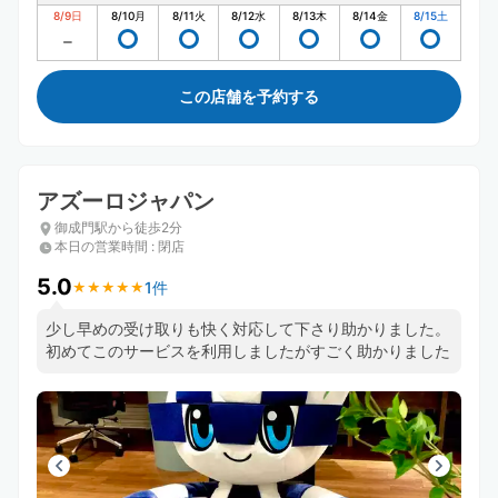
8/9
日
8/10
月
8/11
火
8/12
水
8/13
木
8/14
金
8/15
土
この店舗を予約する
アズーロジャパン
御成門駅から徒歩2分
本日の営業時間
:
閉店
5.0
1件
★
★
★
★
★
★
★
★
★
★
少し早めの受け取りも快く対応して下さり助かりました。
初めてこのサービスを利用しましたがすごく助かりました