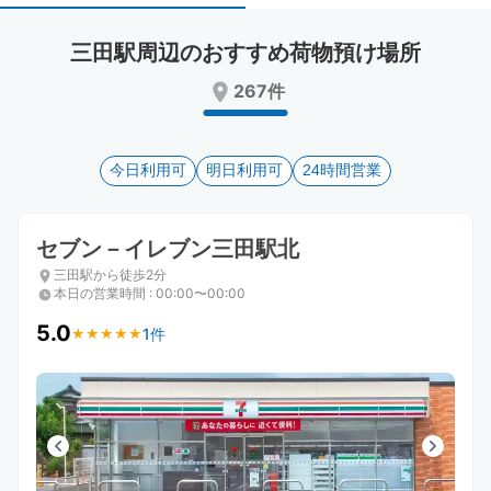
select
select
a
a
三田駅周辺のおすすめ荷物預け場所
date.
date.
Press
Press
267件
the
the
question
question
mark
mark
key
今日利用可
key
明日利用可
24時間営業
to
to
get
get
the
the
セブン－イレブン三田駅北
keyboard
keyboard
三田駅から徒歩2分
shortcuts
shortcuts
本日の営業時間
:
00:00〜00:00
for
for
changing
changing
5.0
1件
★
★
★
★
★
★
★
★
★
★
dates.
dates.