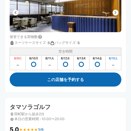
保管できる荷物数
スーツケースサイズ
:
バッグサイズ
:
5
5
空き時間
8/9
日
8/10
月
8/11
火
8/12
水
8/13
木
8/14
金
8/15
土
この店舗を予約する
タマソラゴルフ
田町駅から徒歩2分
本日の営業時間
:
10:00〜20:00
5.0
1件
★
★
★
★
★
★
★
★
★
★