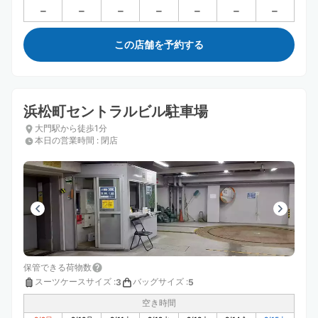
この店舗を予約する
浜松町セントラルビル駐車場
大門駅から徒歩1分
本日の営業時間
:
閉店
保管できる荷物数
スーツケースサイズ
:
バッグサイズ
:
3
5
空き時間