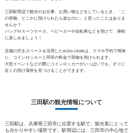
三田駅周辺で観光やお仕事、お買い物などをしているとき、「こ
の荷物、どこかに預けられたら楽なのに」と思ったことはありま
せんか？

バッグやスーツケース、ベビーカーや自転車などを預けて、身軽
に楽しみましょう！

店舗の空きスペースを活用したecbo cloakは、スマホ予約で簡単
に、コインロッカーと同等の料金で荷物を預けられます。

大型イベントなどの際にコインロッカーがいっぱいでも、すぐに
保管できる荷物数
近くの預け場所を見つけることができます。
大
:
7
/
¥700
中
:
7
/
¥500
小
:
18
/
¥300
支払い方法
現金, ICカード
このコインロッカーの位置を見る
三田駅の観光情報について
三田駅福祉会館方面改札外コインロッカー
三田駅は、兵庫県三田市に位置する駅で、観光客にとって
も分かりやすい場所です。駅周辺には、三田市の中心地で
都営地下鉄三田駅駅から徒歩0分