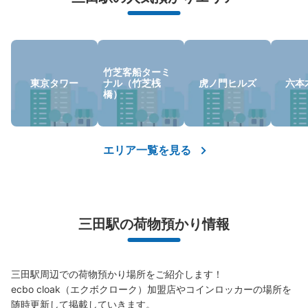
竹芝客船ターミ
東京タワー
ナル（竹芝桟
虎ノ門ヒルズ
六本
保管できる荷物数
橋）
0
中
:
3
/
¥300
小
:
15
/
¥200
支払い方法
現金
エリア一覧を見る
このコインロッカーの位置を見る
三田駅JR田町駅方面改札外コインロッカ
三田駅の荷物預かり情報
ー
都営地下鉄三田駅駅から徒歩0分
本日の営業時間
:
05:00
〜
01:00
三田駅周辺での荷物預かり場所をご紹介します！

ecbo cloak（エクボクローク）加盟店やコインロッカーの場所を
三田駅のJR田町駅方面改札を出て三田線の方面に進む通
路に設置、営業時間は始発から終電
随時更新して掲載していきます。
