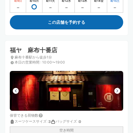
8/9
日
8/10
月
8/11
火
8/12
水
8/13
木
8/14
金
8/15
土
この店舗を予約する
福ヤ 麻布十番店
麻布十番駅から徒歩1分
本日の営業時間
:
10:00〜19:00
保管できる荷物数
スーツケースサイズ
:
バッグサイズ
:
3
0
空き時間