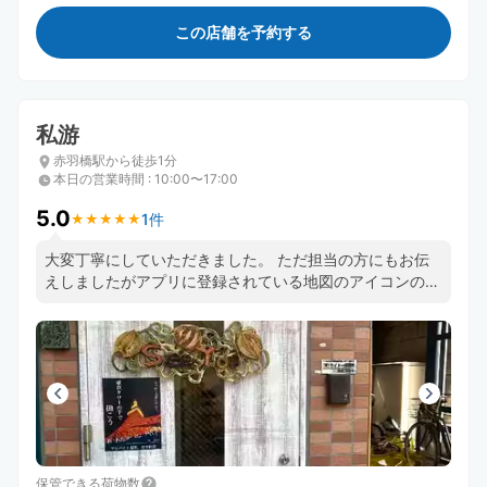
この店舗を予約する
私游
赤羽橋駅から徒歩1分
本日の営業時間
:
10:00〜17:00
5.0
1件
★
★
★
★
★
★
★
★
★
★
大変丁寧にしていただきました。 ただ担当の方にもお伝
えしましたがアプリに登録されている地図のアイコンの場
所が住所と違う場所になっているので間違えて最初そちら
に行きました。比較的近くなのでよかったでしたが遠くな
らかなり恨みたい現象でした。
保管できる荷物数