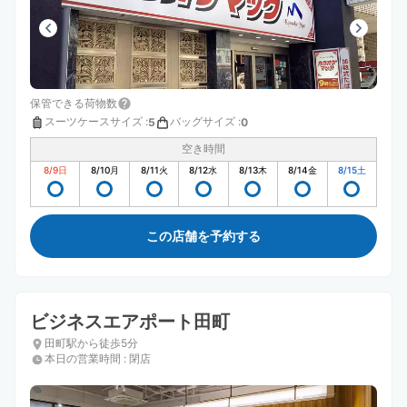
保管できる荷物数
スーツケースサイズ
:
バッグサイズ
:
5
0
空き時間
8/9
日
8/10
月
8/11
火
8/12
水
8/13
木
8/14
金
8/15
土
この店舗を予約する
ビジネスエアポート田町
田町駅から徒歩5分
本日の営業時間
:
閉店