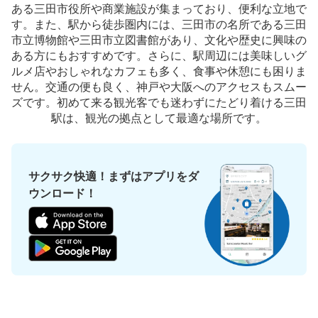
ある三田市役所や商業施設が集まっており、便利な立地で
本日の営業時間
:
05:00
〜
01:00
す。また、駅から徒歩圏内には、三田市の名所である三田
三田駅の福祉会館方面改札を出て左側に設置、営業時間は
市立博物館や三田市立図書館があり、文化や歴史に興味の
始発から終電、時間貸し（小は100円/60分で最大400
ある方にもおすすめです。さらに、駅周辺には美味しいグ
円/12時間、中は100円/40分で最大500円/12時間、大は
ルメ店やおしゃれなカフェも多く、食事や休憩にも困りま
100円/30分で最大700円/12時間）
せん。交通の便も良く、神戸や大阪へのアクセスもスムー
ズです。初めて来る観光客でも迷わずにたどり着ける三田
駅は、観光の拠点として最適な場所です。
サクサク快適！まずはアプリをダ
ウンロード！
保管できる荷物数
大
:
6
/
¥1400
中
:
6
/
¥1000
小
:
7
/
¥800
支払い方法
現金, ICカード
このコインロッカーの位置を見る