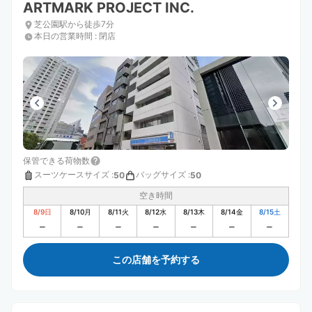
ARTMARK PROJECT INC.
芝公園駅から徒歩7分
本日の営業時間
:
閉店
保管できる荷物数
スーツケースサイズ
:
バッグサイズ
:
50
50
空き時間
8/9
日
8/10
月
8/11
火
8/12
水
8/13
木
8/14
金
8/15
土
この店舗を予約する