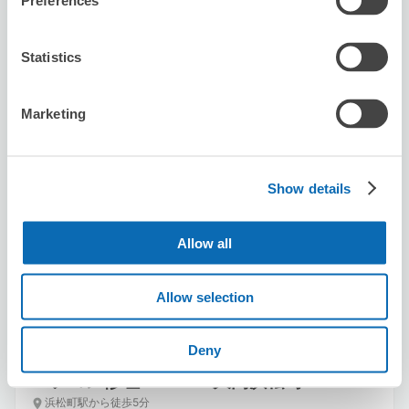
Preferences
Statistics
Marketing
保管できる荷物数
スーツケースサイズ
:
バッグサイズ
:
10
10
Show details
空き時間
8/9
日
8/10
月
8/11
火
8/12
水
8/13
木
8/14
金
8/15
土
Allow all
この店舗を予約する
Allow selection
Deny
パソコン修理ＰＩＸ 大門浜松町
浜松町駅から徒歩5分