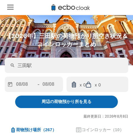
【2026年】三田駅の荷物預かり所空き状況＆
コインロッカーまとめ
-
x 0
x 0
Navigate
Navigate
forward
backward
周辺の荷物預かり所を見る
to
to
interact
interact
with
with
最終更新日：2026年8月8日
the
the
calendar
calendar
荷物預け場所
（
267
）
コインロッカー
（
10
）
and
and