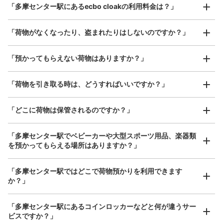
エスカレーターおりてすぐ
「多摩センター駅にあるecbo cloakの利用料金は？」
器、ベビーカーなど）
「荷物がなくなったり、盗まれたりはしないのですか？」
好立地 / 好条件店舗も多数
お店で荷物の写真を

「預かってもらえない荷物はありますか？」
アクセスの良い駅ナカ店舗や24時間営業店舗等も多数提携しています
撮ってもらいチェックイン完了
「荷物を引き取る時は、どうすればいいですか？」
「どこに荷物は保管されるのですか？」
保管できる荷物数
大
:
6
/
¥500
0
小
:
10
/
¥400
「多摩センター駅でベビーカーや大型スポーツ用品、楽器類
支払い方法
を預かってもらえる場所はありますか？」
現金
どんなサイズの荷物もOK
このコインロッカーの位置を見る
「多摩センター駅ではどこで荷物預かりを利用できます
手ぶらで1日快適に！
楽器、ベビーカー、ゴルフバッグ等、1人が持てる大きさの荷物であればどんなサイズでも
か？」
OK
「多摩センター駅にあるコインロッカーなどと何が違うサー
京王多摩センター駅 中央改札コインロッ
ビスですか？」