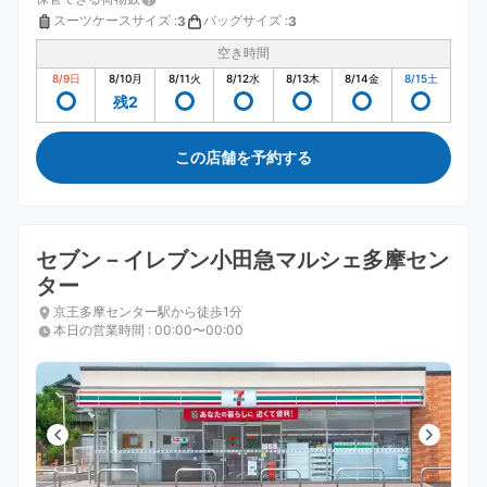
スーツケースサイズ
:
バッグサイズ
:
3
3
空き時間
8/9
日
8/10
月
8/11
火
8/12
水
8/13
木
8/14
金
8/15
土
残2
この店舗を予約する
セブン－イレブン小田急マルシェ多摩セン
ター
京王多摩センター駅から徒歩1分
本日の営業時間
:
00:00〜00:00