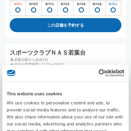
8/9
日
8/10
月
8/11
火
8/12
水
8/13
木
8/14
金
8/15
土
この店舗を予約する
スポーツクラブＮＡＳ若葉台
若葉台駅から徒歩3分
本日の営業時間
:
11:00〜19:00
This website uses cookies
We use cookies to personalise content and ads, to
provide social media features and to analyse our traffic.
We also share information about your use of our site with
保管できる荷物数
スーツケースサイズ
:
バッグサイズ
:
5
5
our social media, advertising and analytics partners who
may combine it with other information that you’ve