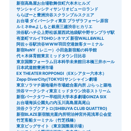
新宿高島屋
お台場
歌舞伎町
六本木ヒルズ
サンシャインシティ
サンリオピューロランド
ららぽーと豊洲
渋谷スクランブルスクエア
お台場 ダイバーシティ東京 プラザ
ラフォーレ原宿
ルミネtheよしもと
銀座三越
渋谷ヒカリエ
渋谷駅ハチ公
上野松坂屋
西武池袋駅
中野サンプラザ駅
有楽町マルイ
TOHOシネマズ 新宿
WALL&WALL
阿佐ヶ谷駅
渋谷WWW
羽田空港旅客ターミナル
新宿ReNY（レニー）
小田急新宿
船の科学館
代々木体育館
東京ミッドタウン日比谷
東京国際フォーラム
日本科学未来館
日本橋三井ホール
日本武道館
豊洲市場
EX THEATER ROPPONGI（EXシアター六本木）
Zepp DiverCity(TOKYO)
サンシャイン劇場
東京ソラマチ
築地場外市場総合案内所 ぷらっと築地
渋谷マークシティ
東京ミッドタウン
渋谷ストリーム
新宿パークタワー
早稲田大学
本多劇場
GINZA SIX
お台場海浜公園
丸の内
玉川高島屋
高尾山
渋谷クラブクアトロ(SHIBUYA CLUB QUATTRO)
新宿BLAZE
新宿観光案内所
明治神宮外苑
浅草公会堂
竹芝客船ターミナル（竹芝桟橋）
東京ビッグサイト（東京国際展示場）