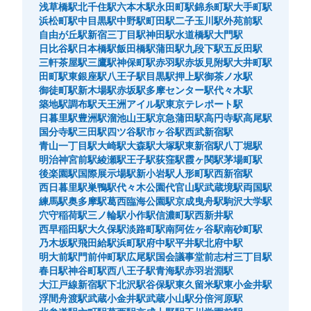
浅草橋駅
北千住駅
六本木駅
永田町駅
錦糸町駅
大手町駅
浜松町駅
中目黒駅
中野駅
町田駅
二子玉川駅
外苑前駅
自由が丘駅
新宿三丁目駅
神田駅
水道橋駅
大門駅
日比谷駅
日本橋駅
飯田橋駅
蒲田駅
九段下駅
五反田駅
三軒茶屋駅
三鷹駅
神保町駅
赤羽駅
赤坂見附駅
大井町駅
保管できる荷物数
田町駅
東銀座駅
八王子駅
目黒駅
押上駅
御茶ノ水駅
小
:
10
/
¥100
御徒町駅
新木場駅
赤坂駅
多摩センター駅
代々木駅
支払い方法
築地駅
調布駅
天王洲アイル駅
東京テレポート駅
現金
日暮里駅
豊洲駅
溜池山王駅
京急蒲田駅
高円寺駅
高尾駅
国分寺駅
三田駅
四ツ谷駅
市ヶ谷駅
西武新宿駅
このコインロッカーの位置を見る
青山一丁目駅
大崎駅
大森駅
大塚駅
東新宿駅
八丁堀駅
明治神宮前駅
綾瀬駅
王子駅
荻窪駅
霞ヶ関駅
茅場町駅
後楽園駅
国際展示場駅
新小岩駅
人形町駅
西新宿駅
西日暮里駅
巣鴨駅
代々木公園
代官山駅
武蔵境駅
両国駅
ココリア多摩センター 冷蔵コインロッカ
練馬駅
奥多摩駅
葛西臨海公園駅
京成曳舟駅
駒沢大学駅
穴守稲荷駅
三ノ輪駅
小作駅
信濃町駅
西新井駅
ー
西早稲田駅
大久保駅
淡路町駅
南阿佐ヶ谷駅
南砂町駅
多摩モノレール 多摩センター駅から徒歩10分
乃木坂駅
飛田給駅
浜町駅
府中駅
平井駅
北府中駅
本日の営業時間
:
10:00
〜
20:00
明大前駅
門前仲町駅
広尾駅
国会議事堂前
志村三丁目駅
春日駅
神谷町駅
西八王子駅
青海駅
赤羽岩淵駅
ココリアB1 エレベーター降りて左手
大江戸線新宿駅
下北沢駅
谷保駅
東久留米駅
東小金井駅
浮間舟渡駅
武蔵小金井駅
武蔵小山駅
分倍河原駅