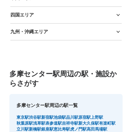
鳥取県
島根県
岡山県
広島県
山口県
四国エリア
保管できる荷物数
徳島県
香川県
愛媛県
高知県
中
:
12
/
¥100
支払い方法
九州・沖縄エリア
現金
福岡県
佐賀県
長崎県
熊本県
大分県
宮崎県
鹿児島県
沖縄県
このコインロッカーの位置を見る
ココリア多摩センター コインロッカー
多摩センター駅周辺の駅・施設か
多摩モノレール 多摩センター駅駅から徒歩10分
らさがす
本日の営業時間
:
10:00
〜
20:00
ココリア多摩センター B1エレベーター降りて左手
多摩センター駅周辺の駅一覧
東京駅
渋谷駅
新宿駅
池袋駅
品川駅
原宿駅
上野駅
秋葉原駅
浅草駅
表参道駅
吉祥寺駅
新大久保駅
有楽町駅
立川駅
新橋駅
銀座駅
恵比寿駅
虎ノ門駅
高田馬場駅