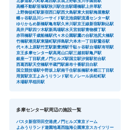
北参道駅
六町駅
葛西駅
京成上野駅
玉川学園前駅
高幡不動駅
笹塚駅
秋川駅
住吉駅
曙橋駅
上井草駅
上野御徒町駅
新宿西口駅
西大島駅
東大前駅
梅屋敷駅
幡ヶ谷駅
品川シーサイド駅
北池袋駅
流通センター駅
ゆりかもめ新橋駅
亀有駅
久米川駅
京王線新宿駅
駒込駅
高井戸駅
四ツ木駅
新馬場駅
水天宮前駅
青物横丁駅
赤羽橋駅
千歳船橋駅
代々木公園駅
鷹の台駅
池尻大橋駅
竹橋駅
潮見駅
東陽町駅
拝島駅
六本木一丁目駅
鶯谷駅
代々木上原駅
竹芝駅
新豊洲駅
千駄ヶ谷駅
台場駅
有明駅
保管できる荷物数
京王多摩センター駅
高尾山口駅
三越前駅
亀戸駅
小
:
16
/
¥100
銀座一丁目駅
虎ノ門ヒルズ駅
国立駅
汐留駅
初台駅
支払い方法
西葛西駅
天空橋駅
半蔵門駅
麻布十番駅
目白駅
現金
国立競技場駅
中野坂上駅
南千住駅
板橋駅
本郷三丁目駅
用賀駅
京王よみうりランド駅
モノレール浜松町駅
このコインロッカーの位置を見る
木場駅
早稲田駅
多摩センター駅周辺の施設一覧
バスタ新宿
羽田空港
虎ノ門ヒルズ
東京ドーム
よみうりランド遊園地
葛西臨海公園
東京スカイツリー