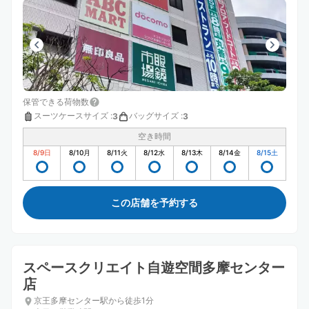
保管できる荷物数
スーツケースサイズ
:
バッグサイズ
:
3
3
空き時間
8/9
日
8/10
月
8/11
火
8/12
水
8/13
木
8/14
金
8/15
土
この店舗を予約する
スペースクリエイト自遊空間多摩センター
店
京王多摩センター駅から徒歩1分