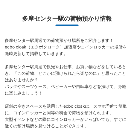
多摩センター駅の荷物預かり情報
京王多摩センター駅 改札外コインロッカ
ー
京王多摩センター駅 小田急多摩センター駅駅から徒歩1分
多摩センター駅周辺での荷物預かり場所をご紹介します！

本日の営業時間
:
00:00
〜
00:00
ecbo cloak（エクボクローク）加盟店やコインロッカーの場所を
京王多摩センター駅 中央口出て左手 セブンイレブン横
随時更新して掲載していきます。

多摩センター駅周辺で観光やお仕事、お買い物などをしていると
き、「この荷物、どこかに預けられたら楽なのに」と思ったこと
はありませんか？

バッグやスーツケース、ベビーカーや自転車などを預けて、身軽
に楽しみましょう！

店舗の空きスペースを活用したecbo cloakは、スマホ予約で簡単
に、コインロッカーと同等の料金で荷物を預けられます。

大型イベントなどの際にコインロッカーがいっぱいでも、すぐに
保管できる荷物数
近くの預け場所を見つけることができます。
大
:
3
/
¥600
中
:
4
/
¥500
小
:
12
/
¥400
支払い方法