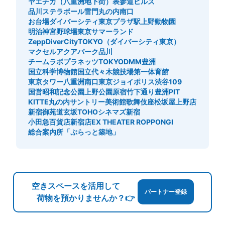
ヤエチカ（八重洲地下街）
表参道ヒルズ
品川ステラボール
雷門
丸の内南口
お台場ダイバーシティ東京プラザ駅
上野動物園
明治神宮野球場
東京サマーランド
ZeppDiverCityTOKYO（ダイバーシティ東京）
マクセルアクアパーク品川
チームラボプラネッツTOKYODMM豊洲
国立科学博物館
国立代々木競技場第一体育館
東京タワー
八重洲南口
東京ジョイポリス
渋谷109
国営昭和記念公園
上野公園
原宿竹下通り
豊洲PIT
KITTE丸の内
サントリー美術館
歌舞伎座
松坂屋上野店
新宿御苑
道玄坂
TOHOシネマズ新宿
小田急百貨店新宿店
EX THEATER ROPPONGI
総合案内所「ぷらっと築地」
空きスペースを活用して
パートナー登録
荷物を預かりませんか？👉