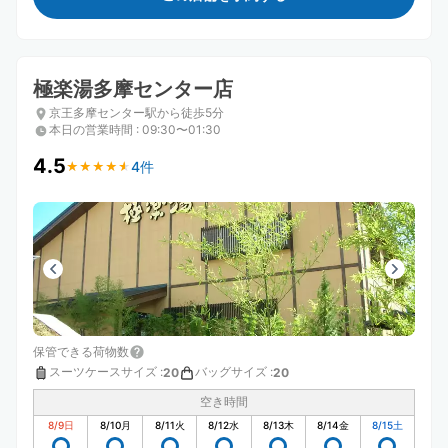
極楽湯多摩センター店
京王多摩センター駅から徒歩5分
本日の営業時間
:
09:30〜01:30
4.5
4件
★
★
★
★
★
★
★
★
★
★
保管できる荷物数
スーツケースサイズ
:
バッグサイズ
:
20
20
空き時間
8/9
日
8/10
月
8/11
火
8/12
水
8/13
木
8/14
金
8/15
土