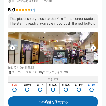
本日の営業時間
:
10:00〜22:00
5.0
1件
★
★
★
★
★
★
★
★
★
★
This place is very close to the Keio Tama center station.
The staff is readily available if you push the red button.
保管できる荷物数
スーツケースサイズ
:
バッグサイズ
:
10
20
空き時間
8/9
日
8/10
月
8/11
火
8/12
水
8/13
木
8/14
金
8/15
土
この店舗を予約する