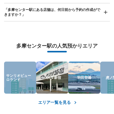
カー
京王多摩センター駅駅から徒歩1分
「多摩センター駅にある店舗は、何日前から予約の作成がで
本日の営業時間
:
00:00
〜
00:00
きますか？」
京王多摩センター駅 中央口から出てエスカレーター降り
た先 マクドナルドがあるところ
万が一に備えた安心補償
荷物の破損、盗難等万が一に備えた保証も完備で安心
多摩センター駅の人気預かりエリア
サンリオピュー
バスタ新宿
羽田空港
虎ノ
ロランド
保管できる荷物数
大
:
1
/
¥900
中
:
7
/
¥600
小
:
17
/
¥500
支払い方法
現金, ICカード
エリア一覧を見る
このコインロッカーの位置を見る