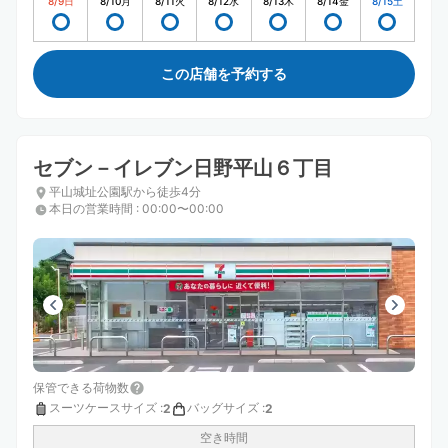
8/9
日
8/10
月
8/11
火
8/12
水
8/13
木
8/14
金
8/15
土
この店舗を予約する
セブン－イレブン日野平山６丁目
平山城址公園駅から徒歩4分
本日の営業時間
:
00:00〜00:00
保管できる荷物数
スーツケースサイズ
:
バッグサイズ
:
2
2
空き時間