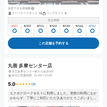
保管できる荷物数
スーツケースサイズ
:
バッグサイズ
:
10
5
空き時間
8/9
日
8/10
月
8/11
火
8/12
水
8/13
木
8/14
金
8/15
土
この店舗を予約する
丸善 多摩センター店
京王多摩センター駅から徒歩5分
本日の営業時間
:
10:00〜21:00
5.0
1件
★
★
★
★
★
★
★
★
★
★
エクボクロークを久々に利用しました。突然の利用にもか
かわらず、丁寧にご対応いただきありがとうございまし
た！