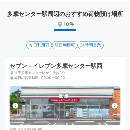
select
select
a
a
多摩センター駅周辺のおすすめ荷物預け場所
date.
date.
Press
Press
10件
the
the
question
question
mark
mark
key
今日利用可
key
明日利用可
24時間営業
to
to
get
get
the
the
セブン－イレブン多摩センター駅西
keyboard
keyboard
京王多摩センター駅から徒歩2分
shortcuts
shortcuts
本日の営業時間
:
00:00〜00:00
for
for
changing
changing
dates.
dates.
保管できる荷物数