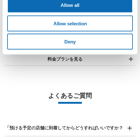
Allow all
全国1000箇所
コインロッカー
どんなサイズの
以上の預け場所
代わりにお預け
荷物もOK
Allow selection
使い方を見る
Deny
4つの特徴を見る
料金プランを見る
バッグサイズ
¥500
/
日
最大辺が45cm未満の大きさのお荷物（リュック、ハンド
よくあるご質問
バッグ、お手荷物など）
スマホからお店と日時を

全国1,000箇所以上と提携
指定して事前予約
北は北海道から南は沖縄まで都市部を中心に全国で利用可能なサービスです
多摩センター駅 改札内コインロッカー
スーツケースサイズ
¥800
「預ける予定の店舗に到着してからどうすればいいですか？
多摩モノレール 多摩センター駅駅から徒歩0分
/
日
本日の営業時間
:
05:24
〜
23:45
最大辺が45cm以上の大きさのお荷物（スーツケース、楽