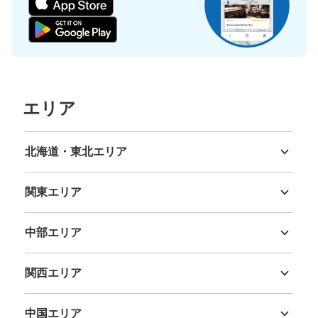
保管できる荷物数
大
:
3
/
¥900
中
:
4
/
¥600
小
:
17
/
¥500
支払い方法
現金, ICカード
このコインロッカーの位置を見る
エリア
イトーヨーカドー内 コインロッカー
北海道・東北エリア
多摩モノレール 多摩センター駅駅から徒歩10分
北海道
青森県
岩手県
宮城県
秋田県
山形県
福島県
本日の営業時間
:
10:00
〜
21:00
関東エリア
イトーヨーカドー1FATM横にあります。
茨城県
栃木県
群馬県
埼玉県
千葉県
東京都
神奈川県
中部エリア
新潟県
富山県
石川県
福井県
山梨県
長野県
岐阜県
静岡県
愛知県
関西エリア
三重県
滋賀県
京都府
大阪府
兵庫県
奈良県
和歌山県
中国エリア