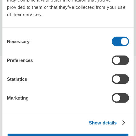
空き時間
provided to them or that they’ve collected from your use
8/9
日
8/10
月
8/11
火
8/12
水
8/13
木
8/14
金
8/15
土
of their services.
この店舗を予約する
Consent
Necessary
Selection
Preferences
多摩センター駅周辺のおすすめコインロッカ
ー
Statistics
エクボクロークを使って荷物を預けよう
7件
Marketing
Show details