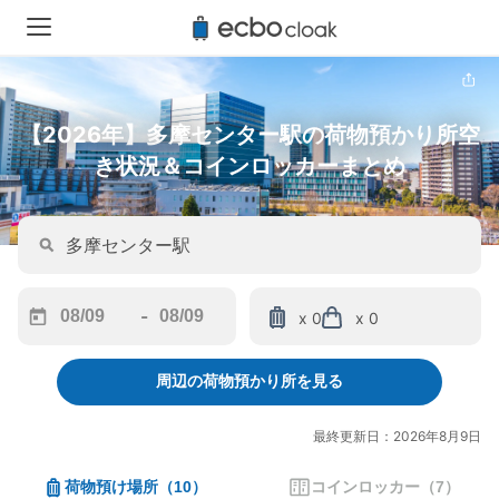
【2026年】多摩センター駅の荷物預かり所空
き状況＆コインロッカーまとめ
-
x 0
x 0
Navigate
Navigate
forward
backward
周辺の荷物預かり所を見る
to
to
interact
interact
with
with
最終更新日：2026年8月9日
the
the
calendar
calendar
荷物預け場所
（
10
）
コインロッカー
（
7
）
and
and