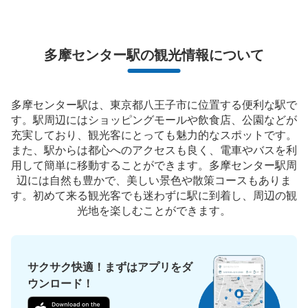
現金, ICカード
このコインロッカーの位置を見る
多摩センター駅の観光情報について
京王多摩センター駅改札内コインロッカー
多摩センター駅は、東京都八王子市に位置する便利な駅で
す。駅周辺にはショッピングモールや飲食店、公園などが
京王多摩センター駅駅から徒歩0分
本日の営業時間
:
04:44
〜
00:37
充実しており、観光客にとっても魅力的なスポットです。
また、駅からは都心へのアクセスも良く、電車やバスを利
駅内エスカレーター降りて東口改札付近 駅内トイレ近く
用して簡単に移動することができます。多摩センター駅周
辺には自然も豊かで、美しい景色や散策コースもありま
す。初めて来る観光客でも迷わずに駅に到着し、周辺の観
光地を楽しむことができます。
サクサク快適！まずはアプリをダ
ウンロード！