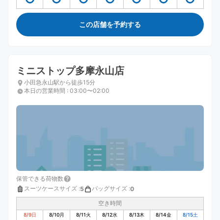
この店舗を予約する
ミニストップ多摩永山店
小田急永山駅から徒歩15分
本日の営業時間
:
03:00〜02:00
保管できる荷物数
スーツケースサイズ
:
バッグサイズ
:
5
0
空き時間
8/9
日
8/10
月
8/11
火
8/12
水
8/13
木
8/14
金
8/15
土