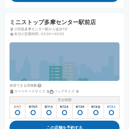
ミニストップ多摩センター駅前店
小田急多摩センター駅から徒歩1分
本日の営業時間
:
03:00〜02:00
保管できる荷物数
スーツケースサイズ
:
バッグサイズ
:
5
0
空き時間
8/9
日
8/10
月
8/11
火
8/12
水
8/13
木
8/14
金
8/15
土
この店舗を予約する