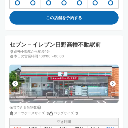
この店舗を予約する
セブン－イレブン日野高幡不動駅前
高幡不動駅から徒歩1分
本日の営業時間
:
00:00〜00:00
保管できる荷物数
スーツケースサイズ
:
バッグサイズ
:
3
3
空き時間