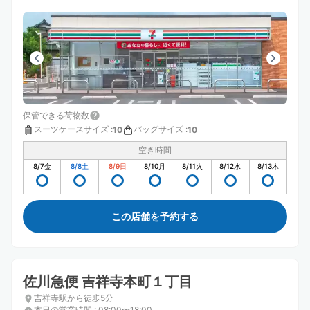
保管できる荷物数
スーツケースサイズ
:
バッグサイズ
:
10
10
空き時間
8/7
金
8/8
土
8/9
日
8/10
月
8/11
火
8/12
水
8/13
木
この店舗を予約する
佐川急便 吉祥寺本町１丁目
吉祥寺駅から徒歩5分
本日の営業時間
:
08:00〜18:00