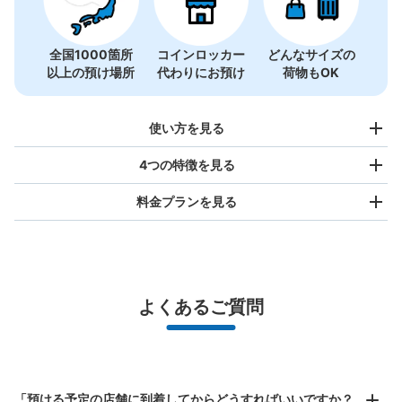
全国1000箇所
コインロッカー
どんなサイズの
以上の預け場所
代わりにお預け
荷物もOK
使い方を見る
4つの特徴を見る
料金プランを見る
バッグサイズ
¥500
/
日
最大辺が45cm未満の大きさのお荷物（リュック、ハンド
よくあるご質問
バッグ、お手荷物など）
スマホからお店と日時を

全国1,000箇所以上と提携
指定して事前予約
JR三鷹駅改札内コインロッカー
北は北海道から南は沖縄まで都市部を中心に全国で利用可能なサービスです
JR吉祥寺駅駅から徒歩1分
スーツケースサイズ
本日の営業時間
:
05:00
〜
00:30
「預ける予定の店舗に到着してからどうすればいいですか？