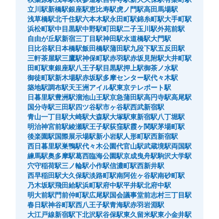
立川駅
新橋駅
銀座駅
恵比寿駅
虎ノ門駅
高田馬場駅
浅草橋駅
北千住駅
六本木駅
永田町駅
錦糸町駅
大手町駅
浜松町駅
中目黒駅
中野駅
町田駅
二子玉川駅
外苑前駅
自由が丘駅
新宿三丁目駅
神田駅
水道橋駅
大門駅
日比谷駅
日本橋駅
飯田橋駅
蒲田駅
九段下駅
五反田駅
三軒茶屋駅
三鷹駅
神保町駅
赤羽駅
赤坂見附駅
大井町駅
田町駅
東銀座駅
八王子駅
目黒駅
押上駅
御茶ノ水駅
御徒町駅
新木場駅
赤坂駅
多摩センター駅
代々木駅
築地駅
調布駅
天王洲アイル駅
東京テレポート駅
保管できる荷物数
日暮里駅
豊洲駅
溜池山王駅
京急蒲田駅
高円寺駅
高尾駅
大
:
2
/
¥500
中
:
2
/
¥300
小
:
12
/
¥200
国分寺駅
三田駅
四ツ谷駅
市ヶ谷駅
西武新宿駅
支払い方法
青山一丁目駅
大崎駅
大森駅
大塚駅
東新宿駅
八丁堀駅
現金
明治神宮前駅
綾瀬駅
王子駅
荻窪駅
霞ヶ関駅
茅場町駅
このコインロッカーの位置を見る
後楽園駅
国際展示場駅
新小岩駅
人形町駅
西新宿駅
西日暮里駅
巣鴨駅
代々木公園
代官山駅
武蔵境駅
両国駅
練馬駅
奥多摩駅
葛西臨海公園駅
京成曳舟駅
駒沢大学駅
穴守稲荷駅
三ノ輪駅
小作駅
信濃町駅
西新井駅
西早稲田駅
大久保駅
淡路町駅
南阿佐ヶ谷駅
南砂町駅
JR三鷹駅南口 コインロッカー
乃木坂駅
飛田給駅
浜町駅
府中駅
平井駅
北府中駅
JR三鷹駅駅から徒歩5分
明大前駅
門前仲町駅
広尾駅
国会議事堂前
志村三丁目駅
本日の営業時間
:
05:00
〜
00:30
春日駅
神谷町駅
西八王子駅
青海駅
赤羽岩淵駅
大江戸線新宿駅
下北沢駅
谷保駅
東久留米駅
東小金井駅
南口を出たらまっすぐ進む。正面のエスカレーターで地上