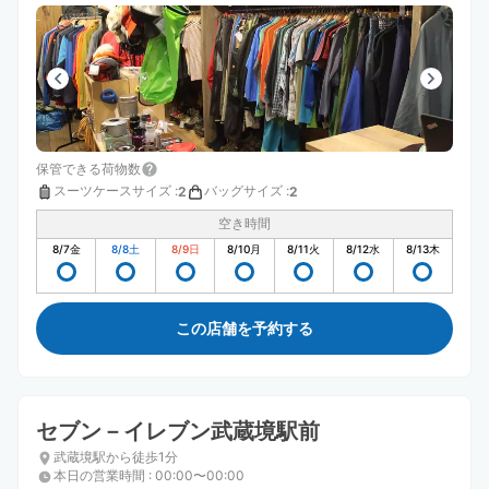
保管できる荷物数
スーツケースサイズ
:
バッグサイズ
:
2
2
空き時間
8/7
金
8/8
土
8/9
日
8/10
月
8/11
火
8/12
水
8/13
木
この店舗を予約する
セブン－イレブン武蔵境駅前
武蔵境駅から徒歩1分
本日の営業時間
:
00:00〜00:00