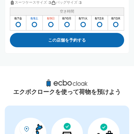
スーツケースサイズ
:
バッグサイズ
:
3
3
空き時間
8/7
金
8/8
土
8/9
日
8/10
月
8/11
火
8/12
水
8/13
木
この店舗を予約する
三鷹駅周辺のおすすめコインロッカー
7件
エクボクロークを使って荷物を預けよう