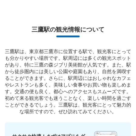
現金, ICカード
このコインロッカーの位置を見る
三鷹駅の観光情報について
JR三鷹駅南口コインロッカー
三鷹駅は、東京都三鷹市に位置する駅で、観光客にとって
JR吉祥寺駅駅から徒歩2分
本日の営業時間
:
05:00
〜
00:30
も分かりやすい場所です。駅周辺には多くの観光スポット
があり、特に三鷹の森ジブリ美術館が人気です。また、駅
改札を抜けたら左（南口）へ進む。 そのまま直進し、外
から徒歩圏内には美しい公園や庭園もあり、自然を満喫す
に出たら左側のエスカレーターで1階に下りる。下りたら
ることができます。さらに、駅周辺にはおしゃれなカフェ
すぐ左側にある。
やレストランも多く、美味しい食事やお買い物も楽しめま
す。交通の便も良く、都心へのアクセスもスムーズです。
初めて来る観光客でも迷うことなく、楽しい時間を過ごす
ことができるでしょう。三鷹駅は、観光客にとって魅力的
な場所ですので、ぜひ訪れてみてください。