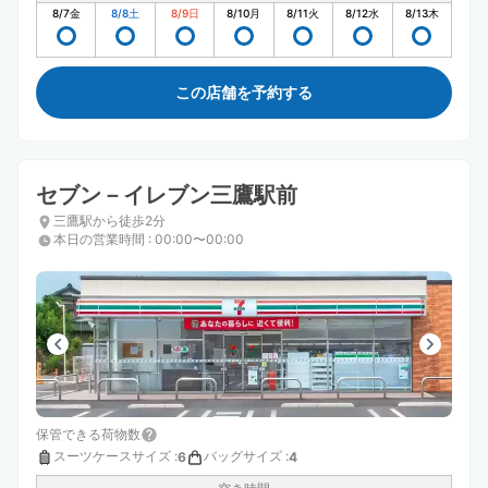
8/7
金
8/8
土
8/9
日
8/10
月
8/11
火
8/12
水
8/13
木
この店舗を予約する
セブン－イレブン三鷹駅前
三鷹駅から徒歩2分
本日の営業時間
:
00:00〜00:00
保管できる荷物数
スーツケースサイズ
:
バッグサイズ
:
6
4