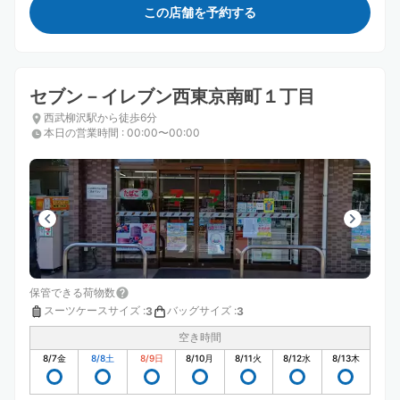
この店舗を予約する
セブン－イレブン西東京南町１丁目
西武柳沢駅から徒歩6分
本日の営業時間
:
00:00〜00:00
保管できる荷物数
スーツケースサイズ
:
バッグサイズ
:
3
3
空き時間
8/7
金
8/8
土
8/9
日
8/10
月
8/11
火
8/12
水
8/13
木