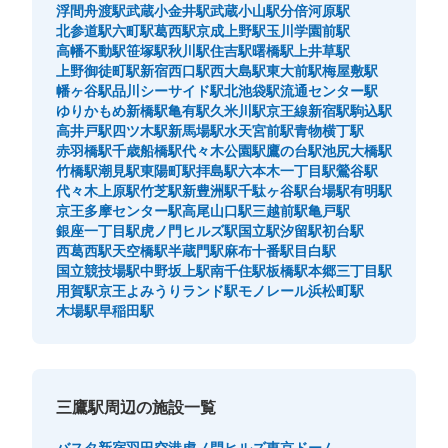
浮間舟渡駅
武蔵小金井駅
武蔵小山駅
分倍河原駅
に行く。1つ目の角を左に。そして、ファミリーマートの
北参道駅
六町駅
葛西駅
京成上野駅
玉川学園前駅
角を右に。少し歩くとコインロッカーがある。
高幡不動駅
笹塚駅
秋川駅
住吉駅
曙橋駅
上井草駅
上野御徒町駅
新宿西口駅
西大島駅
東大前駅
梅屋敷駅
幡ヶ谷駅
品川シーサイド駅
北池袋駅
流通センター駅
ゆりかもめ新橋駅
亀有駅
久米川駅
京王線新宿駅
駒込駅
高井戸駅
四ツ木駅
新馬場駅
水天宮前駅
青物横丁駅
赤羽橋駅
千歳船橋駅
代々木公園駅
鷹の台駅
池尻大橋駅
竹橋駅
潮見駅
東陽町駅
拝島駅
六本木一丁目駅
鶯谷駅
代々木上原駅
竹芝駅
新豊洲駅
千駄ヶ谷駅
台場駅
有明駅
京王多摩センター駅
高尾山口駅
三越前駅
亀戸駅
銀座一丁目駅
虎ノ門ヒルズ駅
国立駅
汐留駅
初台駅
西葛西駅
天空橋駅
半蔵門駅
麻布十番駅
目白駅
保管できる荷物数
国立競技場駅
中野坂上駅
南千住駅
板橋駅
本郷三丁目駅
中
:
3
/
¥300
小
:
20
/
¥200
用賀駅
京王よみうりランド駅
モノレール浜松町駅
支払い方法
木場駅
早稲田駅
現金
このコインロッカーの位置を見る
三鷹駅周辺の施設一覧
バスタ新宿
羽田空港
虎ノ門ヒルズ
東京ドーム