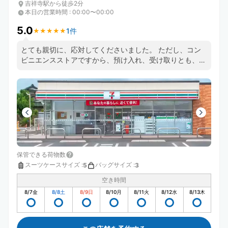
吉祥寺駅から徒歩2分
本日の営業時間
:
00:00〜00:00
5.0
1件
★
★
★
★
★
★
★
★
★
★
とても親切に、応対してくださいました。 ただし、コン
ビニエンスストアですから、預け入れ、受け取りとも、レ
ジに並ぶ必要がありますので、利用の時はご注意のほど。
保管できる荷物数
スーツケースサイズ
:
バッグサイズ
:
5
3
空き時間
8/7
金
8/8
土
8/9
日
8/10
月
8/11
火
8/12
水
8/13
木