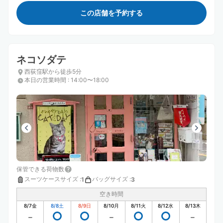
この店舗を予約する
ネコソダテ
西荻窪駅から徒歩5分
本日の営業時間
:
14:00〜18:00
保管できる荷物数
スーツケースサイズ
:
バッグサイズ
:
1
3
空き時間
8/7
金
8/8
土
8/9
日
8/10
月
8/11
火
8/12
水
8/13
木