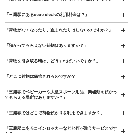
¥800
/
日
改札を出る手前右側、乗り越し精算機の近くにある。
最大辺が45cm以上の大きさのお荷物（スーツケース、楽
「三鷹駅にあるecbo cloakの利用料金は？」
器、ベビーカーなど）
「荷物がなくなったり、盗まれたりはしないのですか？」
好立地 / 好条件店舗も多数
お店で荷物の写真を

「預かってもらえない荷物はありますか？」
アクセスの良い駅ナカ店舗や24時間営業店舗等も多数提携しています
撮ってもらいチェックイン完了
「荷物を引き取る時は、どうすればいいですか？」
保管できる荷物数
「どこに荷物は保管されるのですか？」
大
:
1
/
¥700
中
:
2
/
¥500
小
:
18
/
¥400
支払い方法
現金
「三鷹駅でベビーカーや大型スポーツ用品、楽器類を預かっ
てもらえる場所はありますか？」
このコインロッカーの位置を見る
どんなサイズの荷物もOK
「三鷹駅ではどこで荷物預かりを利用できますか？」
手ぶらで1日快適に！
楽器、ベビーカー、ゴルフバッグ等、1人が持てる大きさの荷物であればどんなサイズでも
OK
「三鷹駅にあるコインロッカーなどと何が違うサービスです
JR三鷹駅改札内コインロッカー