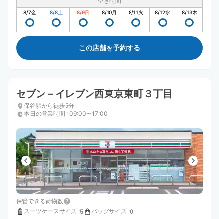
空き時間
8/7
金
8/8
土
8/9
日
8/10
月
8/11
火
8/12
水
8/13
木
この店舗を予約する
セブン－イレブン西東京東町３丁目
保谷駅から徒歩5分
本日の営業時間
:
09:00〜17:00
保管できる荷物数
スーツケースサイズ
:
バッグサイズ
:
5
0