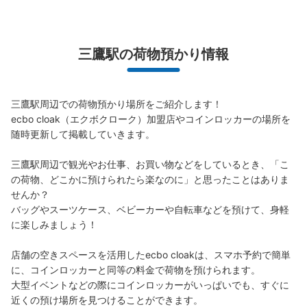
JR三鷹駅南口コインロッカー
三鷹駅の荷物預かり情報
JR三鷹駅駅から徒歩1分
本日の営業時間
:
05:00
〜
00:30
改札を抜けたら左（南口）へ進む。 そのまま直進し、外
に出たら左側のエスカレーターで1階に下りる。下りたら
三鷹駅周辺での荷物預かり場所をご紹介します！

すぐ左側にある。
ecbo cloak（エクボクローク）加盟店やコインロッカーの場所を
随時更新して掲載していきます。

三鷹駅周辺で観光やお仕事、お買い物などをしているとき、「こ
の荷物、どこかに預けられたら楽なのに」と思ったことはありま
せんか？

バッグやスーツケース、ベビーカーや自転車などを預けて、身軽
に楽しみましょう！

店舗の空きスペースを活用したecbo cloakは、スマホ予約で簡単
に、コインロッカーと同等の料金で荷物を預けられます。

保管できる荷物数
大型イベントなどの際にコインロッカーがいっぱいでも、すぐに
大
:
2
/
¥700
中
:
5
/
¥500
小
:
18
/
¥400
近くの預け場所を見つけることができます。
支払い方法