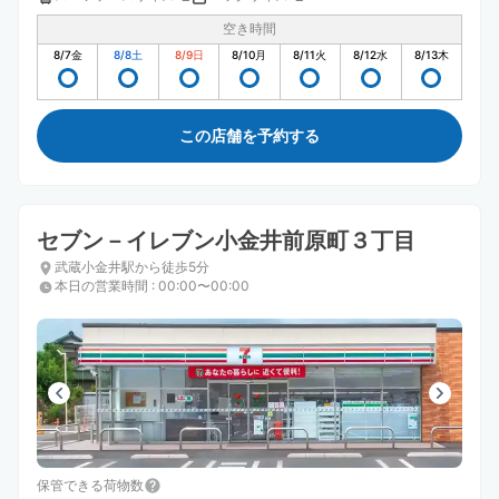
空き時間
8/7
金
8/8
土
8/9
日
8/10
月
8/11
火
8/12
水
8/13
木
この店舗を予約する
セブン－イレブン小金井前原町３丁目
武蔵小金井駅から徒歩5分
本日の営業時間
:
00:00〜00:00
保管できる荷物数