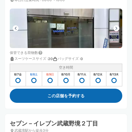
保管できる荷物数
スーツケースサイズ
:
バッグサイズ
:
20
0
空き時間
8/7
金
8/8
土
8/9
日
8/10
月
8/11
火
8/12
水
8/13
木
この店舗を予約する
セブン－イレブン武蔵野境２丁目
武蔵境駅から徒歩3分