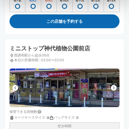
8/7
金
8/8
土
8/9
日
8/10
月
8/11
火
8/12
水
8/13
木
この店舗を予約する
ミニストップ神代植物公園前店
西調布駅から徒歩36分
本日の営業時間
:
03:00〜02:00
保管できる荷物数
スーツケースサイズ
:
バッグサイズ
:
8
5
空き時間