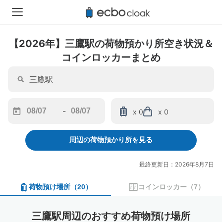
【2026年】三鷹駅の荷物預かり所空き状況＆
コインロッカーまとめ
-
x 0
x 0
Navigate
Navigate
forward
backward
周辺の荷物預かり所を見る
to
to
interact
interact
with
with
最終更新日：2026年8月7日
the
the
calendar
calendar
荷物預け場所
（
20
）
コインロッカー
（
7
）
and
and
select
select
a
a
三鷹駅周辺のおすすめ荷物預け場所
date.
date.