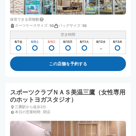
保管できる荷物数
スーツケースサイズ
:
バッグサイズ
:
10
10
空き時間
8/7
金
8/8
土
8/9
日
8/10
月
8/11
火
8/12
水
8/13
木
この店舗を予約する
スポーツクラブＮＡＳ美温三鷹（女性専用
のホットヨガスタジオ）
三鷹駅から徒歩2分
本日の営業時間
:
閉店