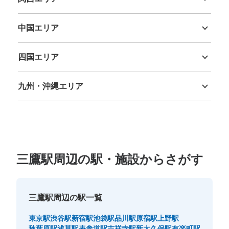
三重県
滋賀県
京都府
大阪府
兵庫県
奈良県
和歌山県
中国エリア
鳥取県
島根県
岡山県
広島県
山口県
四国エリア
保管できる荷物数
小
:
15
/
¥300
徳島県
香川県
愛媛県
高知県
支払い方法
九州・沖縄エリア
現金
福岡県
佐賀県
長崎県
熊本県
大分県
宮崎県
鹿児島県
沖縄県
このコインロッカーの位置を見る
西武プラザ裏コインロッカー
三鷹駅周辺の駅・施設からさがす
JR吉祥寺駅駅から徒歩3分
本日の営業時間
:
05:00
〜
00:30
利便性が高いが、駅コインロッカーの半額で預けられるこ
三鷹駅周辺の駅一覧
ともあり空きは少ない。
東京駅
渋谷駅
新宿駅
池袋駅
品川駅
原宿駅
上野駅
秋葉原駅
浅草駅
表参道駅
吉祥寺駅
新大久保駅
有楽町駅