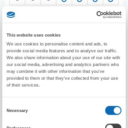
この店舗を予約する
This website uses cookies
セブン－イレブン東小金井南口
We use cookies to personalise content and ads, to
東小金井駅から徒歩1分
provide social media features and to analyse our traffic.
本日の営業時間
:
00:00〜00:00
We also share information about your use of our site with
our social media, advertising and analytics partners who
may combine it with other information that you’ve
provided to them or that they’ve collected from your use
of their services.
保管できる荷物数
Consent
スーツケースサイズ
:
バッグサイズ
:
3
0
Necessary
Selection
空き時間
8/7
金
8/8
土
8/9
日
8/10
月
8/11
火
8/12
水
8/13
木