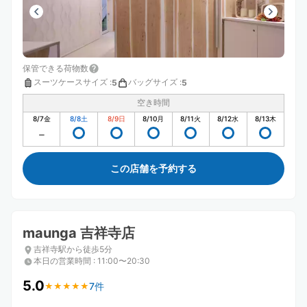
保管できる荷物数
スーツケースサイズ
:
バッグサイズ
:
5
5
空き時間
8/7
金
8/8
土
8/9
日
8/10
月
8/11
火
8/12
水
8/13
木
この店舗を予約する
maunga 吉祥寺店
吉祥寺駅から徒歩5分
本日の営業時間
:
11:00〜20:30
5.0
7件
★
★
★
★
★
★
★
★
★
★