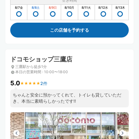
空き時間
8/7
金
8/8
土
8/9
日
8/10
月
8/11
火
8/12
水
8/13
木
この店舗を予約する
ドコモショップ三鷹店
三鷹駅から徒歩1分
本日の営業時間
:
10:00〜18:00
5.0
2件
★
★
★
★
★
★
★
★
★
★
ちゃんと安全に預かってくれて、トイレも貸していただ
き、本当に素晴らしかったです‼️