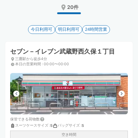
Press
Press
20件
the
the
question
question
mark
mark
key
今日利用可
key
明日利用可
24時間営業
to
to
get
get
the
the
セブン－イレブン武蔵野西久保１丁目
keyboard
keyboard
三鷹駅から徒歩4分
shortcuts
shortcuts
本日の営業時間
:
00:00〜00:00
for
for
changing
changing
dates.
dates.
保管できる荷物数
スーツケースサイズ
:
バッグサイズ
:
5
5
空き時間