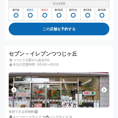
空き時間
8/7
金
8/8
土
8/9
日
8/10
月
8/11
火
8/12
水
8/13
木
この店舗を予約する
セブン－イレブンつつじヶ丘
つつじケ丘駅から徒歩2分
本日の営業時間
:
00:00〜00:00
保管できる荷物数
スーツケースサイズ
:
バッグサイズ
:
2
2