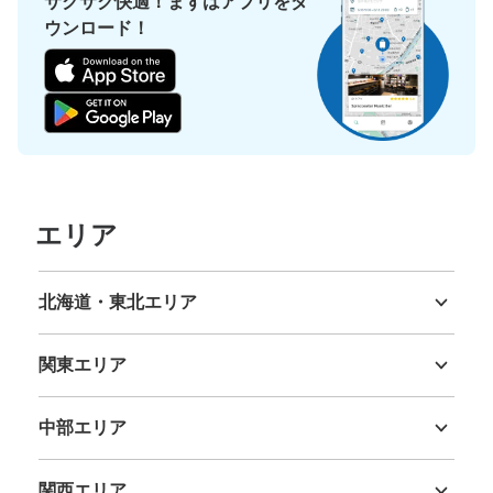
サクサク快適！まずはアプリをダ
ウンロード！
保管できる荷物数
大
:
4
/
¥700
小
:
30
/
¥400
支払い方法
現金
このコインロッカーの位置を見る
エリア
コインロッカー 西武プラザビル入り口
JR吉祥寺駅駅から徒歩3分
北海道・東北エリア
本日の営業時間
:
05:00
〜
00:30
北海道
青森県
岩手県
宮城県
秋田県
山形県
福島県
利便性が高いが、駅の半額で預けられることもあり空きは
少ない。
関東エリア
茨城県
栃木県
群馬県
埼玉県
千葉県
東京都
神奈川県
中部エリア
新潟県
富山県
石川県
福井県
山梨県
長野県
岐阜県
静岡県
愛知県
関西エリア