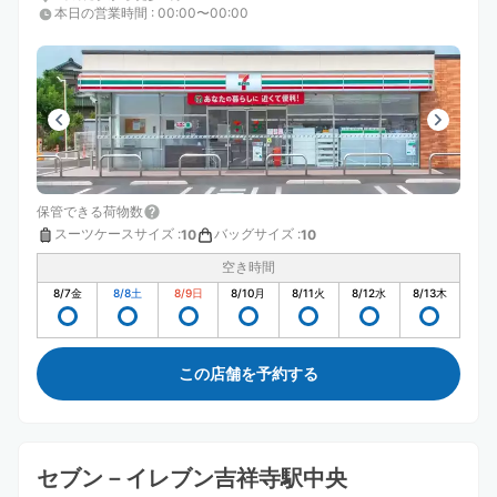
本日の営業時間
:
00:00〜00:00
保管できる荷物数
スーツケースサイズ
:
バッグサイズ
:
10
10
空き時間
8/7
金
8/8
土
8/9
日
8/10
月
8/11
火
8/12
水
8/13
木
この店舗を予約する
セブン－イレブン吉祥寺駅中央