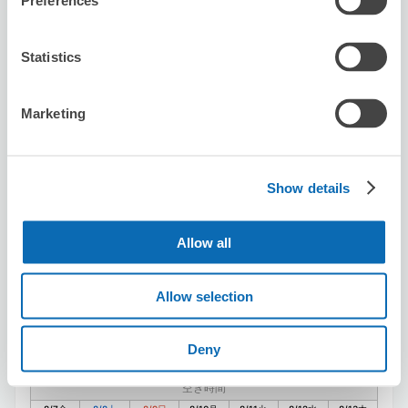
Preferences
この店舗を予約する
Statistics
Marketing
セブン－イレブン田無本町４丁目
田無駅から徒歩4分
本日の営業時間
:
00:00〜00:00
Show details
Allow all
Allow selection
保管できる荷物数
Deny
スーツケースサイズ
:
バッグサイズ
:
3
0
空き時間