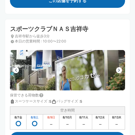
この店舗を予約する
スポーツクラブＮＡＳ吉祥寺
吉祥寺駅から徒歩3分
本日の営業時間
:
10:00〜22:00
保管できる荷物数
スーツケースサイズ
:
バッグサイズ
:
5
5
空き時間
8/7
金
8/8
土
8/9
日
8/10
月
8/11
火
8/12
水
8/13
木