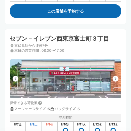
この店舗を予約する
セブン－イレブン西東京富士町３丁目
東伏見駅から徒歩7分
本日の営業時間
:
08:00〜17:00
保管できる荷物数
スーツケースサイズ
:
バッグサイズ
:
5
5
空き時間
8/7
金
8/8
土
8/9
日
8/10
月
8/11
火
8/12
水
8/13
木