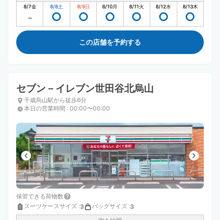
8/7
金
8/8
土
8/9
日
8/10
月
8/11
火
8/12
水
8/13
木
この店舗を予約する
セブン－イレブン世田谷北烏山
千歳烏山駅から徒歩6分
本日の営業時間
:
00:00〜00:00
保管できる荷物数
スーツケースサイズ
:
バッグサイズ
:
3
3