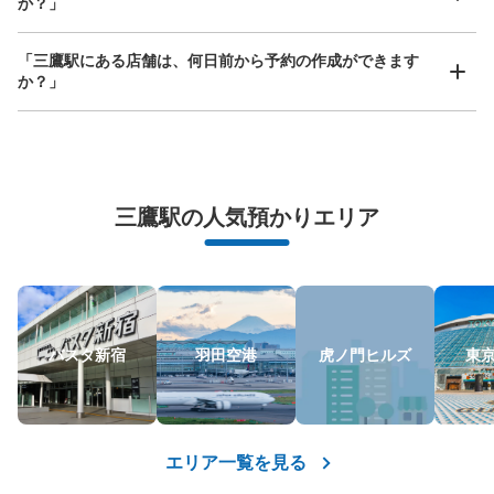
か？」
JR三鷹駅駅から徒歩1分
本日の営業時間
:
05:00
〜
00:30
「三鷹駅にある店舗は、何日前から予約の作成ができます
三鷹駅で最も数が多く、スーツケースの入る大型サイズも
か？」
たくさんある。
万が一に備えた安心補償
荷物の破損、盗難等万が一に備えた保証も完備で安心
三鷹駅の人気預かりエリア
保管できる荷物数
バスタ新宿
羽田空港
虎ノ門ヒルズ
東
大
:
7
/
¥700
中
:
22
/
¥500
小
:
29
/
¥400
支払い方法
現金, ICカード
このコインロッカーの位置を見る
エリア一覧を見る