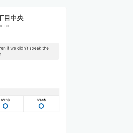
丁目中央
00:00
ven if we didn’t speak the
r
8/12
水
8/13
木