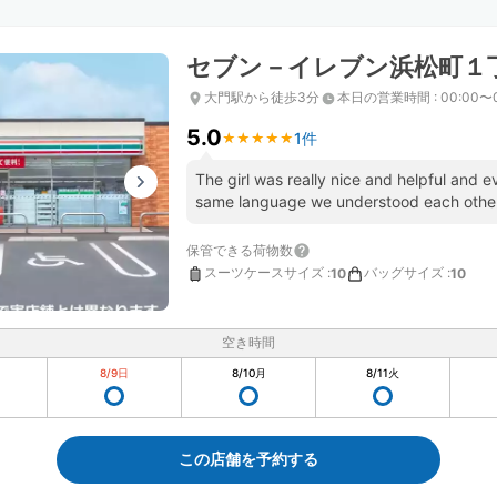
セブン－イレブン浜松町１
大門駅から徒歩3分
本日の営業時間
:
00:00〜
5.0
1件
★
★
★
★
★
★
★
★
★
★
The girl was really nice and helpful and e
same language we understood each othe
保管できる荷物数
スーツケースサイズ
:
バッグサイズ
:
10
10
空き時間
8/9
日
8/10
月
8/11
火
この店舗を予約する