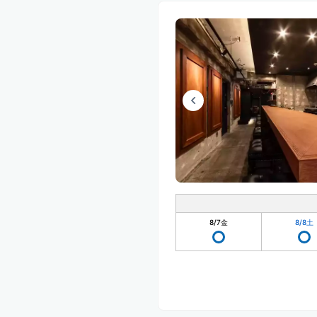
8/7
金
8/8
土