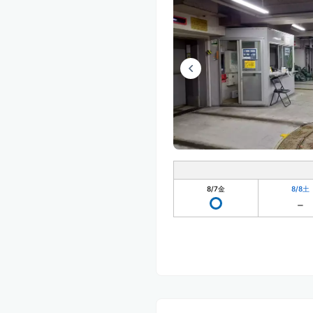
8/7
金
8/8
土