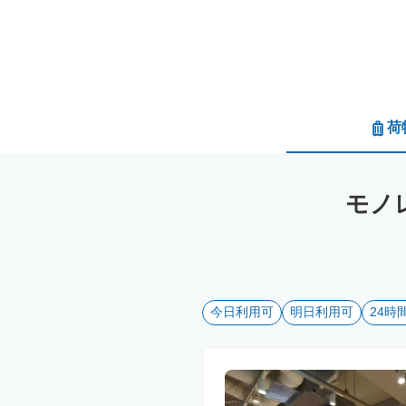
荷
モノ
今日利用可
明日利用可
24時