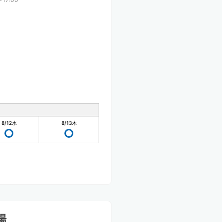
8/12
水
8/13
木
場