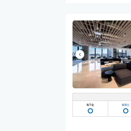
8/7
金
8/8
土