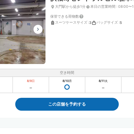
大門駅から徒歩1分
本日の営業時間
:
08:00〜1
保管できる荷物数
スーツケースサイズ
:
バッグサイズ
:
3
5
空き時間
8/9
日
8/10
月
8/11
火
この店舗を予約する