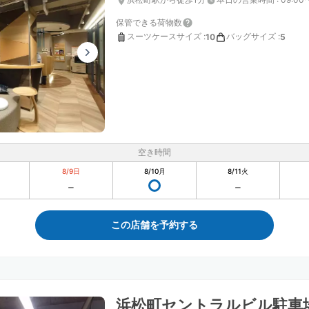
保管できる荷物数
スーツケースサイズ
:
バッグサイズ
:
10
5
空き時間
8/9
日
8/10
月
8/11
火
この店舗を予約する
浜松町セントラルビル駐車