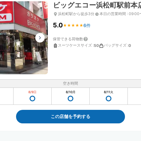
ビッグエコー浜松町駅前本
浜松町駅から徒歩3分
本日の営業時間
:
09:00
5.0
6件
★
★
★
★
★
★
★
★
★
★
保管できる荷物数
スーツケースサイズ
:
バッグサイズ
:
50
0
空き時間
8/9
日
8/10
月
8/11
火
この店舗を予約する