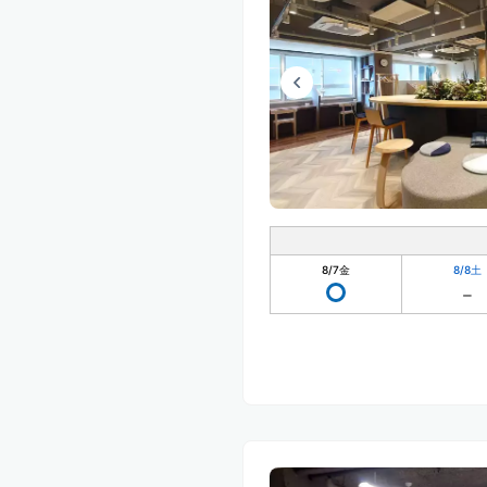
8/7
金
8/8
土