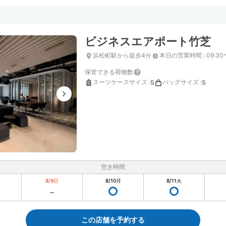
ビジネスエアポート竹芝
浜松町駅から徒歩4分
本日の営業時間
:
09:30
保管できる荷物数
スーツケースサイズ
:
バッグサイズ
:
5
5
空き時間
8/9
日
8/10
月
8/11
火
この店舗を予約する