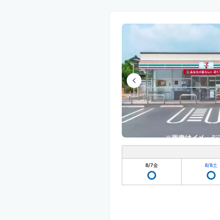
8/7
金
8/8
土