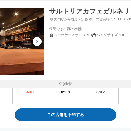
サルトリアカフェガルネリ
大門駅から徒歩2分
本日の営業時間
:
11:00〜1
保管できる荷物数
スーツケースサイズ
:
バッグサイズ
:
20
20
空き時間
8/9
日
8/10
月
8/11
火
この店舗を予約する