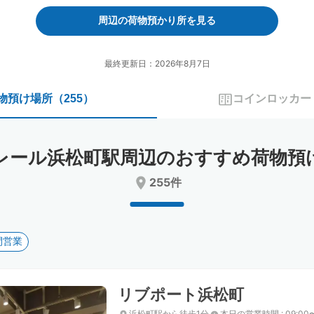
forward
backward
to
to
周辺の荷物預かり所を見る
interact
interact
with
with
the
the
最終更新日：2026年8月7日
calendar
calendar
and
and
物預け場所
（
255
）
コインロッカー
select
select
a
a
date.
date.
Press
Press
レール浜松町駅周辺のおすすめ荷物預
the
the
question
question
255件
mark
mark
key
key
to
to
get
get
間営業
the
the
keyboard
keyboard
shortcuts
shortcuts
for
for
リブポート浜松町
changing
changing
dates.
dates.
浜松町駅から徒歩1分
本日の営業時間
:
09:00