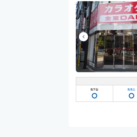
8/7
金
8/8
土