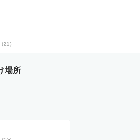
（
21
）
け場所
〜17:00