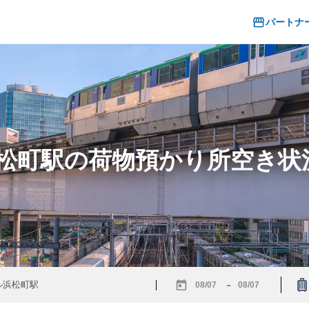
パートナ
浜松町駅の荷物預かり所空き
-
Navigate
Navigate