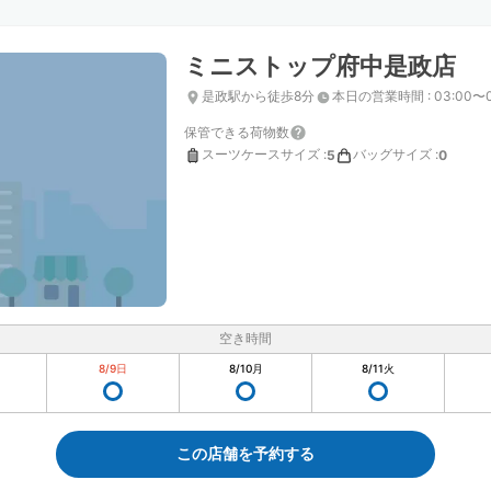
ミニストップ府中是政店
是政駅から徒歩8分
本日の営業時間
:
03:00〜0
保管できる荷物数
スーツケースサイズ
:
バッグサイズ
:
5
0
空き時間
8/9
日
8/10
月
8/11
火
この店舗を予約する