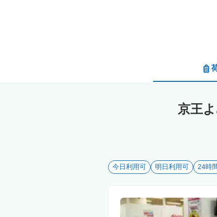
京王よ
今日利用可
明日利用可
24時