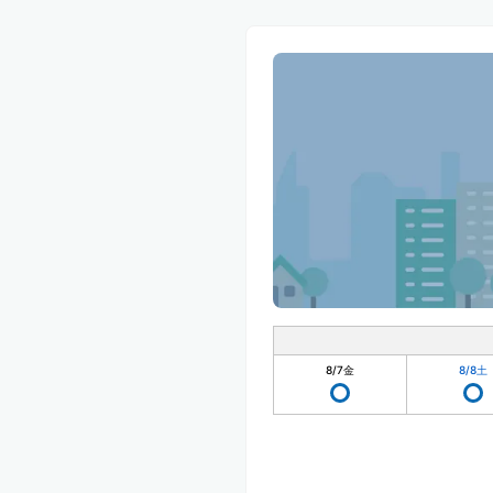
8/7
金
8/8
土