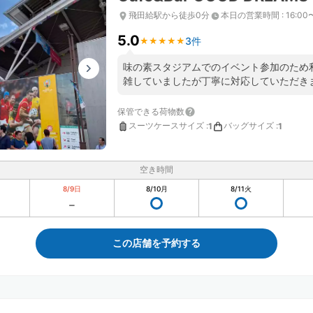
飛田給駅から徒歩0分
本日の営業時間
:
16:00
5.0
3件
★
★
★
★
★
★
★
★
★
★
味の素スタジアムでのイベント参加のため
雑していましたが丁寧に対応していただき
保管できる荷物数
スーツケースサイズ
:
バッグサイズ
:
1
1
空き時間
8/9
日
8/10
月
8/11
火
この店舗を予約する