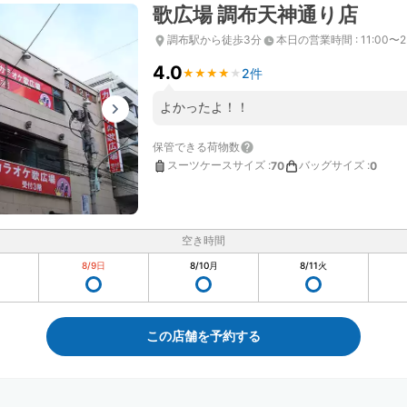
歌広場 調布天神通り店
調布駅から徒歩3分
本日の営業時間
:
11:00〜2
4.0
2件
★
★
★
★
★
★
★
★
★
★
よかったよ！！
保管できる荷物数
スーツケースサイズ
:
バッグサイズ
:
70
0
空き時間
8/9
日
8/10
月
8/11
火
この店舗を予約する