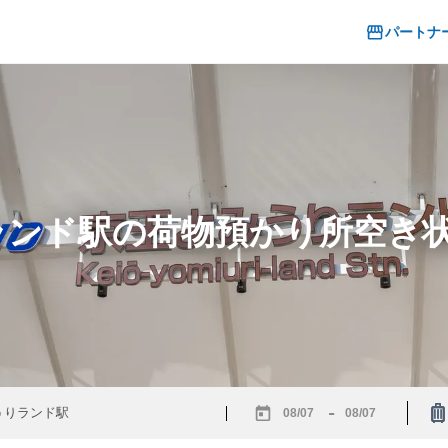
パートナ
りランド駅の荷物預かり所空き
-
Navigate
Navigate