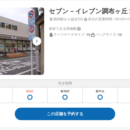
セブン－イレブン調布ヶ丘
調布駅から徒歩5分
本日の営業時間
:
00:00〜
保管できる荷物数
スーツケースサイズ
:
バッグサイズ
:
15
10
空き時間
8/9
日
8/10
月
8/11
火
この店舗を予約する