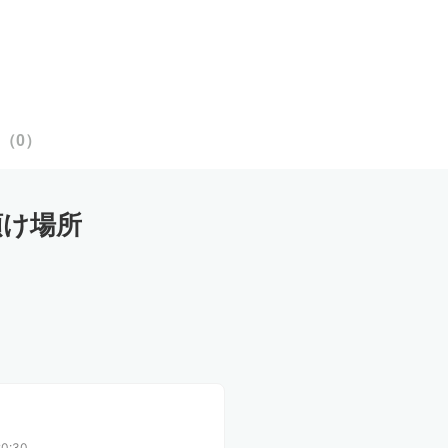
（
0
）
預け場所
0:30