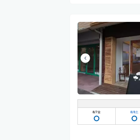
8/7
金
8/8
土