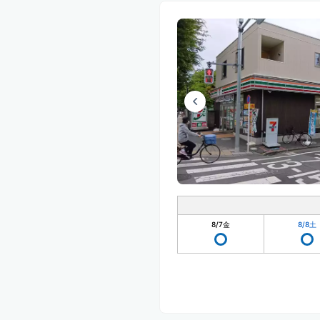
8/7
金
8/8
土