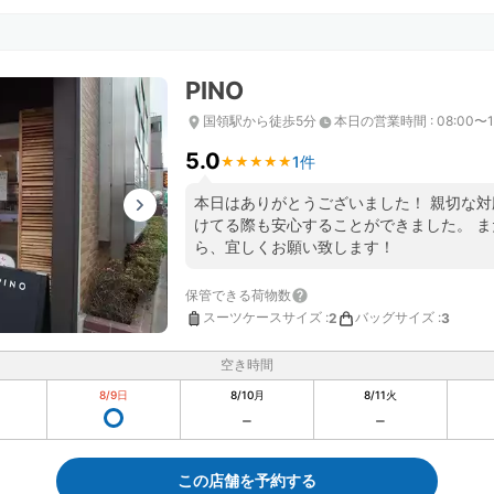
PINO
国領駅から徒歩5分
本日の営業時間
:
08:00〜1
5.0
1件
★
★
★
★
★
★
★
★
★
★
本日はありがとうございました！ 親切な
けてる際も安心することができました。 
ら、宜しくお願い致します！
保管できる荷物数
スーツケースサイズ
:
バッグサイズ
:
2
3
空き時間
8/9
日
8/10
月
8/11
火
この店舗を予約する