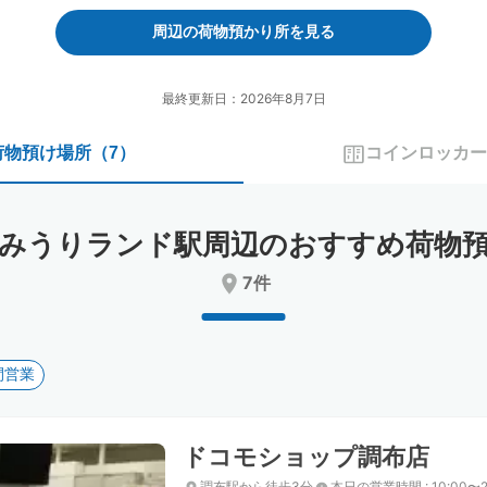
forward
backward
to
to
周辺の荷物預かり所を見る
interact
interact
with
with
the
the
最終更新日：2026年8月7日
calendar
calendar
and
and
荷物預け場所
（
7
）
コインロッカー
select
select
a
a
date.
date.
Press
Press
みうりランド駅周辺のおすすめ荷物
the
the
question
question
7件
mark
mark
key
key
to
to
get
get
間営業
the
the
keyboard
keyboard
shortcuts
shortcuts
for
for
ドコモショップ調布店
changing
changing
dates.
dates.
調布駅から徒歩3分
本日の営業時間
:
10:00〜2