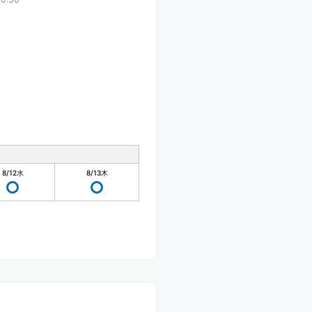
8/12
水
8/13
木