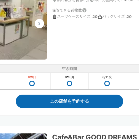
保管できる荷物数
スーツケースサイズ
:
バッグサイズ
:
20
20
空き時間
8/9
日
8/10
月
8/11
火
この店舗を予約する
Cafe&Bar GOOD DREAMS