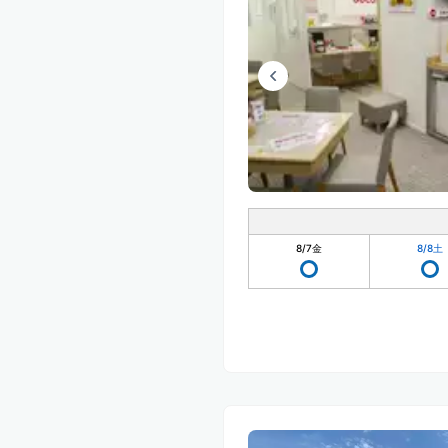
8/7
金
8/8
土