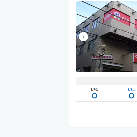
8/7
金
8/8
土