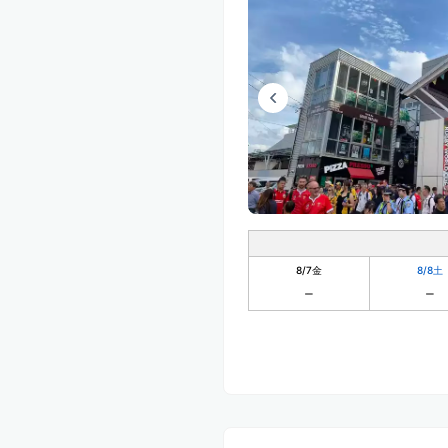
8/7
金
8/8
土