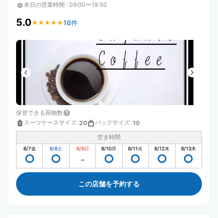
本日の営業時間
:
09:00〜19:30
5.0
16件
★
★
★
★
★
★
★
★
★
★
保管できる荷物数
スーツケースサイズ
:
バッグサイズ
:
20
10
空き時間
8/7
金
8/8
土
8/9
日
8/10
月
8/11
火
8/12
水
8/13
木
この店舗を予約する