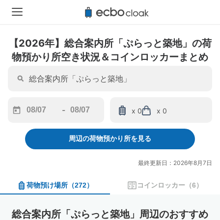
【2026年】総合案内所「ぷらっと築地」の荷
物預かり所空き状況＆コインロッカーまとめ
-
x 0
x 0
Navigate
Navigate
forward
backward
周辺の荷物預かり所を見る
to
to
interact
interact
with
with
最終更新日：2026年8月7日
the
the
calendar
calendar
荷物預け場所
（
272
）
コインロッカー
（
6
）
and
and
select
select
a
a
総合案内所「ぷらっと築地」周辺のおすすめ
date.
date.