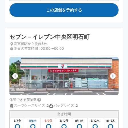
この店舗を予約する
セブン－イレブン中央区明石町
新富町駅から徒歩3分
本日の営業時間
:
00:00〜00:00
保管できる荷物数
スーツケースサイズ
:
バッグサイズ
:
2
2
空き時間
8/7
金
8/8
土
8/9
日
8/10
月
8/11
火
8/12
水
8/13
木