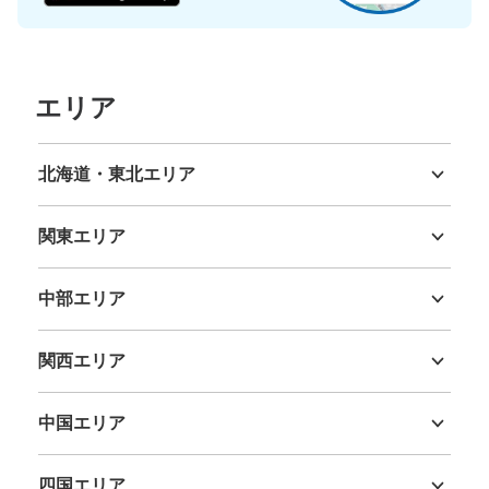
大
:
12
/
¥600
中
:
8
/
¥400
支払い方法
現金
このコインロッカーの位置を見る
エリア
北海道・東北エリア
築地市場駅出口A1コインロッカー
北海道
青森県
岩手県
宮城県
秋田県
山形県
福島県
都営地下鉄築地市場駅駅から徒歩0分
関東エリア
本日の営業時間
:
05:00
〜
01:00
茨城県
栃木県
群馬県
埼玉県
千葉県
東京都
神奈川県
築地市場駅の出口A1から入ってところから左側の突き当た
中部エリア
りに設置、営業時間は始発から終電
新潟県
富山県
石川県
福井県
山梨県
長野県
岐阜県
静岡県
愛知県
関西エリア
三重県
滋賀県
京都府
大阪府
兵庫県
奈良県
和歌山県
中国エリア
鳥取県
島根県
岡山県
広島県
山口県
四国エリア