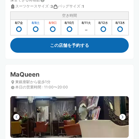
スーツケースサイズ
:
バッグサイズ
:
3
1
空き時間
8/7
金
8/8
土
8/9
日
8/10
月
8/11
火
8/12
水
8/13
木
この店舗を予約する
MaQueen
東銀座駅から徒歩1分
本日の営業時間
:
11:00〜20:00