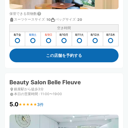
保管できる荷物数
スーツケースサイズ
:
バッグサイズ
:
10
20
空き時間
8/7
金
8/8
土
8/9
日
8/10
月
8/11
火
8/12
水
8/13
木
この店舗を予約する
Beauty Salon Belle Fleuve
銀座駅から徒歩3分
本日の営業時間
:
11:00〜19:00
5.0
3件
★
★
★
★
★
★
★
★
★
★