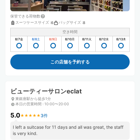
保管できる荷物数
スーツケースサイズ
:
バッグサイズ
:
6
8
空き時間
8/7
金
8/8
土
8/9
日
8/10
月
8/11
火
8/12
水
8/13
木
この店舗を予約する
ビューティーサロンeclat
東銀座駅から徒歩1分
本日の営業時間
:
10:00〜20:00
5.0
3件
★
★
★
★
★
★
★
★
★
★
I left a suitcase for 11 days and all was great, the staff
is very kind.