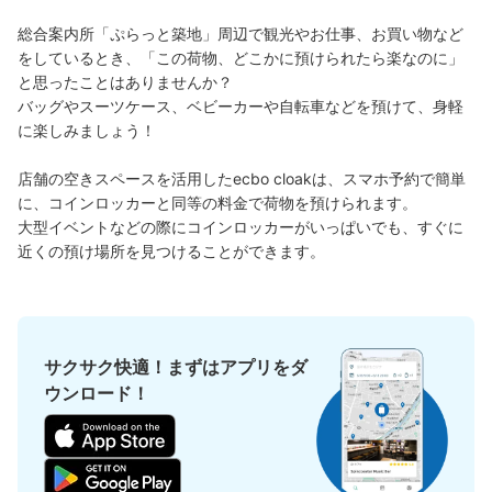
このコインロッカーの位置を見る
総合案内所「ぷらっと築地」周辺で観光やお仕事、お買い物など
をしているとき、「この荷物、どこかに預けられたら楽なのに」
と思ったことはありませんか？

バッグやスーツケース、ベビーカーや自転車などを預けて、身軽
ぷらっと築地内コインロッカー
に楽しみましょう！

都営地下鉄大江戸線築地市場駅駅から徒歩5分
本日の営業時間
:
05:00
〜
16:00
店舗の空きスペースを活用したecbo cloakは、スマホ予約で簡単
に、コインロッカーと同等の料金で荷物を預けられます。

ぷらっと築地に隣接する「築地にっぽん漁港市場」北西側
大型イベントなどの際にコインロッカーがいっぱいでも、すぐに
入口付近のトイレの前にあります。
近くの預け場所を見つけることができます。
サクサク快適！まずはアプリをダ
ウンロード！
保管できる荷物数