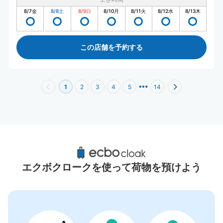
8/7
金
8/8
土
8/9
日
8/10
月
8/11
火
8/12
水
8/13
木
この店舗を予約する
1
2
3
4
5
14
総合案内所「ぷらっと築地」周辺のおすすめ
コインロッカー
エクボクロークを使って荷物を預けよう
6件