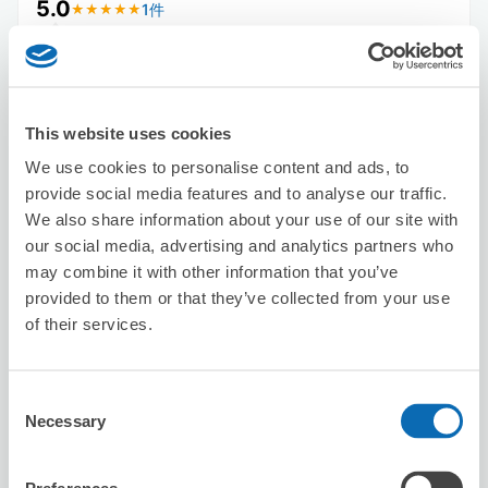
5.0
1件
★
★
★
★
★
★
★
★
★
★
非常友善舒適的店鋪
This website uses cookies
We use cookies to personalise content and ads, to
provide social media features and to analyse our traffic.
We also share information about your use of our site with
our social media, advertising and analytics partners who
保管できる荷物数
may combine it with other information that you’ve
スーツケースサイズ
:
バッグサイズ
:
3
0
provided to them or that they’ve collected from your use
空き時間
of their services.
8/7
金
8/8
土
8/9
日
8/10
月
8/11
火
8/12
水
8/13
木
残2
Consent
この店舗を予約する
Necessary
Selection