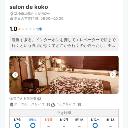
salon de koko
築地市場駅から徒歩2分
本日の営業時間
:
06:00〜20:00
1.0
1件
★
★
★
★
★
★
★
★
★
★
適当すぎる。インターホンを押してエレベーターで店まで
行くという説明がなくてどこから行くのか迷ったし、チェ
ックアウトの時にインターホンを押したら店の前に荷物を
放置されて終わりで、予約画面の確認も無かった。
保管できる荷物数
スーツケースサイズ
:
バッグサイズ
:
15
15
空き時間
8/7
金
8/8
土
8/9
日
8/10
月
8/11
火
8/12
水
8/13
木