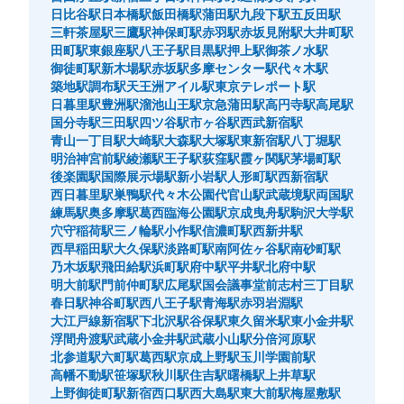
日比谷駅
日本橋駅
飯田橋駅
蒲田駅
九段下駅
五反田駅
三軒茶屋駅
三鷹駅
神保町駅
赤羽駅
赤坂見附駅
大井町駅
田町駅
東銀座駅
八王子駅
目黒駅
押上駅
御茶ノ水駅
御徒町駅
新木場駅
赤坂駅
多摩センター駅
代々木駅
築地駅
調布駅
天王洲アイル駅
東京テレポート駅
日暮里駅
豊洲駅
溜池山王駅
京急蒲田駅
高円寺駅
高尾駅
保管できる荷物数
国分寺駅
三田駅
四ツ谷駅
市ヶ谷駅
西武新宿駅
0
中
:
3
/
¥500
小
:
15
/
¥400
青山一丁目駅
大崎駅
大森駅
大塚駅
東新宿駅
八丁堀駅
支払い方法
明治神宮前駅
綾瀬駅
王子駅
荻窪駅
霞ヶ関駅
茅場町駅
現金
後楽園駅
国際展示場駅
新小岩駅
人形町駅
西新宿駅
西日暮里駅
巣鴨駅
代々木公園
代官山駅
武蔵境駅
両国駅
このコインロッカーの位置を見る
練馬駅
奥多摩駅
葛西臨海公園駅
京成曳舟駅
駒沢大学駅
穴守稲荷駅
三ノ輪駅
小作駅
信濃町駅
西新井駅
西早稲田駅
大久保駅
淡路町駅
南阿佐ヶ谷駅
南砂町駅
乃木坂駅
飛田給駅
浜町駅
府中駅
平井駅
北府中駅
明大前駅
門前仲町駅
広尾駅
国会議事堂前
志村三丁目駅
東京メトロ東銀座駅改札外コインロッカー
春日駅
神谷町駅
西八王子駅
青海駅
赤羽岩淵駅
東京メトロ日比谷線東銀座駅駅から徒歩0分
大江戸線新宿駅
下北沢駅
谷保駅
東久留米駅
東小金井駅
本日の営業時間
:
05:00
〜
23:59
浮間舟渡駅
武蔵小金井駅
武蔵小山駅
分倍河原駅
北参道駅
六町駅
葛西駅
京成上野駅
玉川学園前駅
東京メトロ日比谷線東銀座駅中央改札を出て右手に向か
高幡不動駅
笹塚駅
秋川駅
住吉駅
曙橋駅
上井草駅
い、5・6番出口に向かう通路上にあります。隣りには宅
上野御徒町駅
新宿西口駅
西大島駅
東大前駅
梅屋敷駅
配便のロッカーがあります。