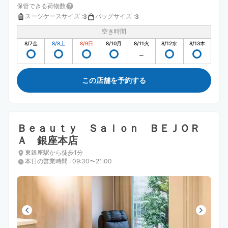
保管できる荷物数
スーツケースサイズ
:
バッグサイズ
:
3
3
空き時間
8/7
金
8/8
土
8/9
日
8/10
月
8/11
火
8/12
水
8/13
木
この店舗を予約する
Ｂｅａｕｔｙ Ｓａｌｏｎ ＢＥＪＯＲ
Ａ 銀座本店
東銀座駅から徒歩1分
本日の営業時間
:
09:30〜21:00