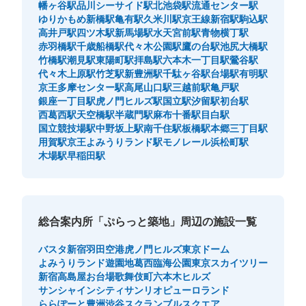
幡ヶ谷駅
品川シーサイド駅
北池袋駅
流通センター駅
ゆりかもめ新橋駅
亀有駅
久米川駅
京王線新宿駅
駒込駅
高井戸駅
四ツ木駅
新馬場駅
水天宮前駅
青物横丁駅
赤羽橋駅
千歳船橋駅
代々木公園駅
鷹の台駅
池尻大橋駅
竹橋駅
潮見駅
東陽町駅
拝島駅
六本木一丁目駅
鶯谷駅
代々木上原駅
竹芝駅
新豊洲駅
千駄ヶ谷駅
台場駅
有明駅
京王多摩センター駅
高尾山口駅
三越前駅
亀戸駅
銀座一丁目駅
虎ノ門ヒルズ駅
国立駅
汐留駅
初台駅
西葛西駅
天空橋駅
半蔵門駅
麻布十番駅
目白駅
国立競技場駅
中野坂上駅
南千住駅
板橋駅
本郷三丁目駅
用賀駅
京王よみうりランド駅
モノレール浜松町駅
保管できる荷物数
木場駅
早稲田駅
大
:
4
/
¥700
中
:
4
/
¥500
小
:
10
/
¥400
支払い方法
現金, ICカード
このコインロッカーの位置を見る
総合案内所「ぷらっと築地」周辺の施設一覧
バスタ新宿
羽田空港
虎ノ門ヒルズ
東京ドーム
よみうりランド遊園地
葛西臨海公園
東京スカイツリー
新宿高島屋
お台場
歌舞伎町
六本木ヒルズ
サンシャインシティ
サンリオピューロランド
ららぽーと豊洲
渋谷スクランブルスクエア