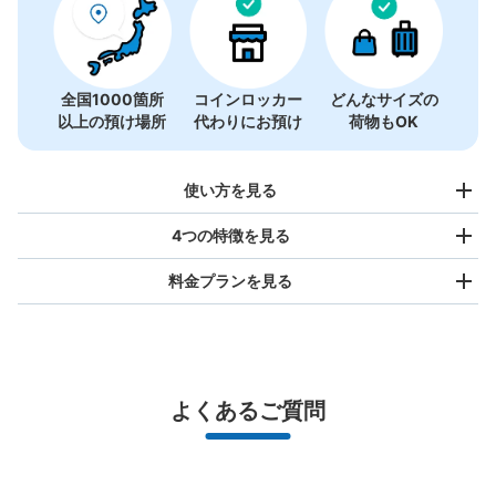
全国1000箇所
コインロッカー
どんなサイズの
以上の預け場所
代わりにお預け
荷物もOK
使い方を見る
4つの特徴を見る
料金プランを見る
バッグサイズ
¥500
/
日
最大辺が45cm未満の大きさのお荷物（リュック、ハンド
よくあるご質問
バッグ、お手荷物など）
スマホからお店と日時を

全国1,000箇所以上と提携
指定して事前予約
北は北海道から南は沖縄まで都市部を中心に全国で利用可能なサービスです
スーツケースサイズ