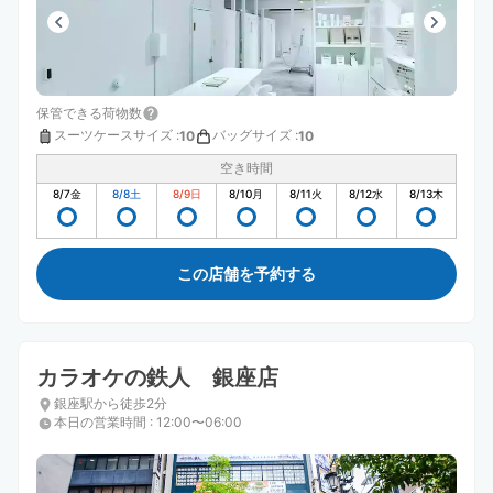
保管できる荷物数
スーツケースサイズ
:
バッグサイズ
:
10
10
空き時間
8/7
金
8/8
土
8/9
日
8/10
月
8/11
火
8/12
水
8/13
木
この店舗を予約する
カラオケの鉄人 銀座店
銀座駅から徒歩2分
本日の営業時間
:
12:00〜06:00