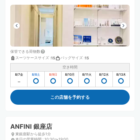
保管できる荷物数
スーツケースサイズ
:
バッグサイズ
:
15
15
空き時間
8/7
金
8/8
土
8/9
日
8/10
月
8/11
火
8/12
水
8/13
木
この店舗を予約する
ANFINI 銀座店
東銀座駅から徒歩1分
本日の営業時間
:
10:30〜19:00