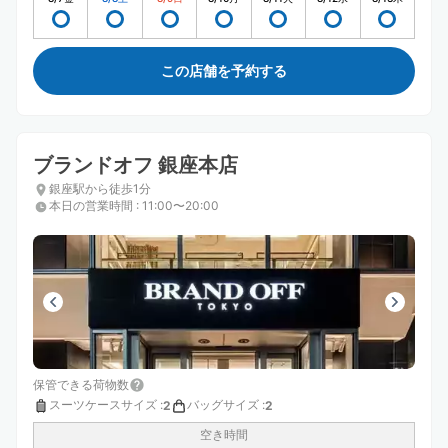
この店舗を予約する
ブランドオフ 銀座本店
銀座駅から徒歩1分
本日の営業時間
:
11:00〜20:00
保管できる荷物数
スーツケースサイズ
:
バッグサイズ
:
2
2
空き時間