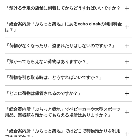
ぷらっと築地内コインロッカー
¥800
「預ける予定の店舗に到着してからどうすればいいですか？
都営地下駅大江戸線築地市場駅駅から徒歩6分
/
日
本日の営業時間
:
05:00
〜
16:00
最大辺が45cm以上の大きさのお荷物（スーツケース、楽
ぷらっと築地内の喫煙所向かいにあります。
「総合案内所「ぷらっと築地」にあるecbo cloakの利用料金
器、ベビーカーなど）
は？」
「荷物がなくなったり、盗まれたりはしないのですか？」
好立地 / 好条件店舗も多数
お店で荷物の写真を

アクセスの良い駅ナカ店舗や24時間営業店舗等も多数提携しています
撮ってもらいチェックイン完了
「預かってもらえない荷物はありますか？」
「荷物を引き取る時は、どうすればいいですか？」
「どこに荷物は保管されるのですか？」
保管できる荷物数
大
:
8
/
¥600
中
:
9
/
¥400
小
:
10
/
¥300
支払い方法
「総合案内所「ぷらっと築地」でベビーカーや大型スポーツ
現金
用品、楽器類を預かってもらえる場所はありますか？」
どんなサイズの荷物もOK
このコインロッカーの位置を見る
手ぶらで1日快適に！
楽器、ベビーカー、ゴルフバッグ等、1人が持てる大きさの荷物であればどんなサイズでも
「総合案内所「ぷらっと築地」ではどこで荷物預かりを利用
OK
できますか？」