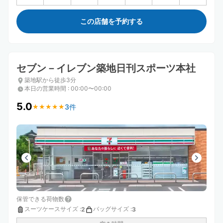
この店舗を予約する
セブン－イレブン築地日刊スポーツ本社
築地駅から徒歩3分
本日の営業時間
:
00:00〜00:00
5.0
3件
★
★
★
★
★
★
★
★
★
★
保管できる荷物数
スーツケースサイズ
:
バッグサイズ
:
2
3