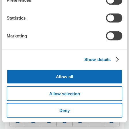
Preferences
JTB銀座店
銀座駅から徒歩2分
Statistics
本日の営業時間
:
10:30〜18:00
5.0
4件
★
★
★
★
★
★
★
★
★
★
Marketing
服務親切、寄放非常方便
Show details
Allow all
Allow selection
保管できる荷物数
スーツケースサイズ
:
バッグサイズ
:
5
5
空き時間
Deny
8/7
金
8/8
土
8/9
日
8/10
月
8/11
火
8/12
水
8/13
木