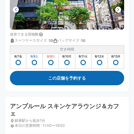
保管できる荷物数
スーツケースサイズ
:
バッグサイズ
:
10
10
空き時間
8/7
金
8/8
土
8/9
日
8/10
月
8/11
火
8/12
水
8/13
木
この店舗を予約する
アンプルール スキンケアラウンジ＆カフ
ェ
銀座駅から徒歩1分
本日の営業時間
:
11:00〜19:00