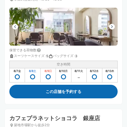
保管できる荷物数
スーツケースサイズ
:
バッグサイズ
:
5
3
空き時間
8/7
金
8/8
土
8/9
日
8/10
月
8/11
火
8/12
水
8/13
木
この店舗を予約する
カフェプラネットショコラ 銀座店
築地市場駅から徒歩2分