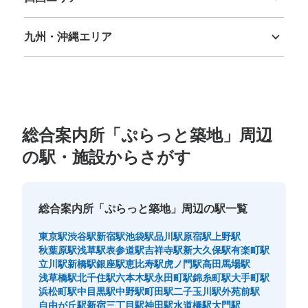
徳島県
香川県
愛媛県
高知県
九州・沖縄エリア
保管できる荷物数
福岡県
佐賀県
長崎県
熊本県
大分県
宮崎県
鹿児島県
沖縄県
大
:
8
/
¥700
中
:
8
/
¥500
小
:
9
/
¥400
支払い方法
現金, ICカード
このコインロッカーの位置を見る
総合案内所「ぷらっと築地」周辺
の駅・施設からさがす
築地市場駅改札外コインロッカー
都営地下鉄築地市場駅駅から徒歩0分
本日の営業時間
:
05:00
〜
01:00
総合案内所「ぷらっと築地」周辺の駅一覧
築地市場駅の改札を出て左側の通路に設置、営業時間は始
東京駅
渋谷駅
新宿駅
池袋駅
品川駅
原宿駅
上野駅
発から終電
秋葉原駅
浅草駅
表参道駅
吉祥寺駅
新大久保駅
有楽町駅
立川駅
新橋駅
銀座駅
恵比寿駅
虎ノ門駅
高田馬場駅
浅草橋駅
北千住駅
六本木駅
永田町駅
錦糸町駅
大手町駅
浜松町駅
中目黒駅
中野駅
町田駅
二子玉川駅
外苑前駅
自由が丘駅
新宿三丁目駅
神田駅
水道橋駅
大門駅