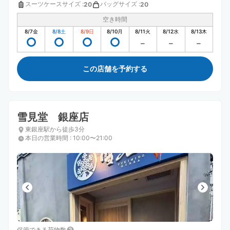
スーツケースサイズ
:
バッグサイズ
:
20
20
空き時間
8/7
金
8/8
土
8/9
日
8/10
月
8/11
火
8/12
水
8/13
木
この店舗を予約する
雪見堂 銀座店
東銀座駅から徒歩3分
本日の営業時間
:
10:00〜21:00
保管できる荷物数