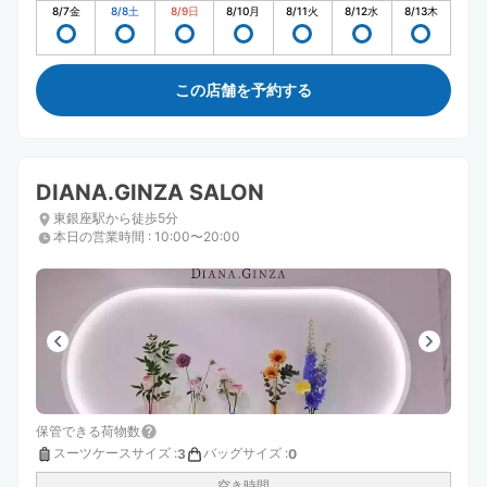
8/7
金
8/8
土
8/9
日
8/10
月
8/11
火
8/12
水
8/13
木
この店舗を予約する
DIANA.GINZA SALON
東銀座駅から徒歩5分
本日の営業時間
:
10:00〜20:00
保管できる荷物数
スーツケースサイズ
:
バッグサイズ
:
3
0
空き時間