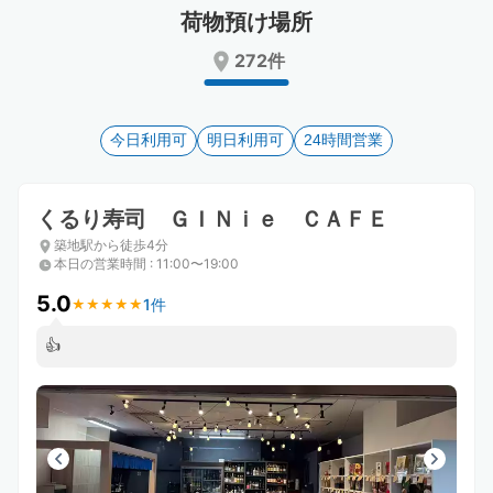
Press
Press
荷物預け場所
the
the
272件
question
question
mark
mark
key
key
to
to
今日利用可
明日利用可
24時間営業
get
get
the
the
keyboard
keyboard
くるり寿司 ＧＩＮｉｅ ＣＡＦＥ
shortcuts
shortcuts
for
for
築地駅から徒歩4分
changing
changing
本日の営業時間
:
11:00〜19:00
dates.
dates.
5.0
1件
★
★
★
★
★
★
★
★
★
★
👍