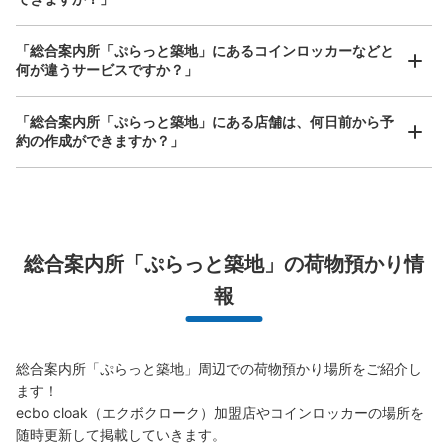
ぷらっと築地内コインロッカー
「総合案内所「ぷらっと築地」にあるコインロッカーなどと
何が違うサービスですか？」
都営地下鉄大江戸線築地市場駅駅から徒歩5分
本日の営業時間
:
05:00
〜
16:00
「総合案内所「ぷらっと築地」にある店舗は、何日前から予
ぷらっと築地に隣接する「築地日本漁港市場」の北西側入
約の作成ができますか？」
口付近にあります。
万が一に備えた安心補償
荷物の破損、盗難等万が一に備えた保証も完備で安心
総合案内所「ぷらっと築地」の荷物預かり情
報
総合案内所「ぷらっと築地」周辺での荷物預かり場所をご紹介し
保管できる荷物数
ます！

大
:
8
/
¥600
中
:
9
/
¥400
小
:
15
/
¥300
ecbo cloak（エクボクローク）加盟店やコインロッカーの場所を
支払い方法
随時更新して掲載していきます。

現金