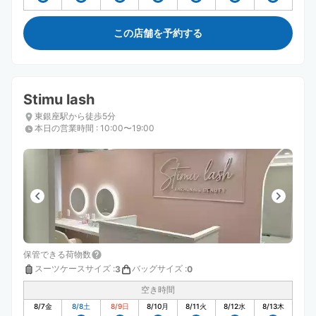
この店舗を予約する
Stimu lash
東銀座駅から徒歩5分
本日の営業時間
:
10:00〜19:00
保管できる荷物数
スーツケースサイズ
:
バッグサイズ
:
3
0
空き時間
8/7
金
8/8
土
8/9
日
8/10
月
8/11
火
8/12
水
8/13
木