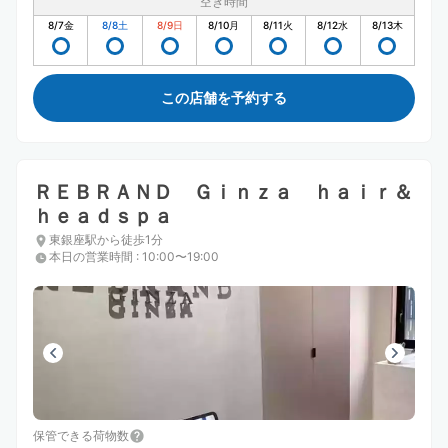
空き時間
8/7
金
8/8
土
8/9
日
8/10
月
8/11
火
8/12
水
8/13
木
この店舗を予約する
ＲＥＢＲＡＮＤ Ｇｉｎｚａ ｈａｉｒ＆
ｈｅａｄｓｐａ
東銀座駅から徒歩1分
本日の営業時間
:
10:00〜19:00
保管できる荷物数