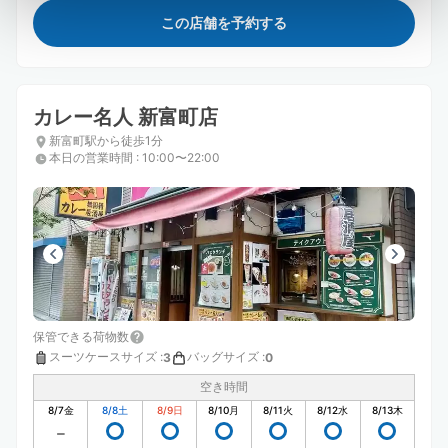
この店舗を予約する
カレー名人 新富町店
新富町駅から徒歩1分
本日の営業時間
:
10:00〜22:00
保管できる荷物数
スーツケースサイズ
:
バッグサイズ
:
3
0
空き時間
8/7
金
8/8
土
8/9
日
8/10
月
8/11
火
8/12
水
8/13
木