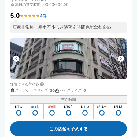
本日の営業時間
:
00:00〜00:00
5.0
4件
★
★
★
★
★
★
★
★
★
★
店家非常棒，塞車不小心超過預定時間也能拿👍👍👍
保管できる荷物数
スーツケースサイズ
:
バッグサイズ
:
20
0
空き時間
8/7
金
8/8
土
8/9
日
8/10
月
8/11
火
8/12
水
8/13
木
この店舗を予約する