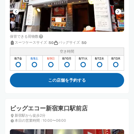
保管できる荷物数
スーツケースサイズ
:
バッグサイズ
:
50
50
空き時間
8/7
金
8/8
土
8/9
日
8/10
月
8/11
火
8/12
水
8/13
木
この店舗を予約する
ビッグエコー新宿東口駅前店
新宿駅から徒歩2分
本日の営業時間
:
10:00〜06:00