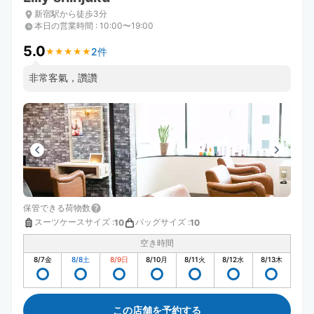
新宿駅から徒歩3分
本日の営業時間
:
10:00〜19:00
5.0
2件
★
★
★
★
★
★
★
★
★
★
非常客氣，讚讚
保管できる荷物数
スーツケースサイズ
:
バッグサイズ
:
10
10
空き時間
8/7
金
8/8
土
8/9
日
8/10
月
8/11
火
8/12
水
8/13
木
この店舗を予約する