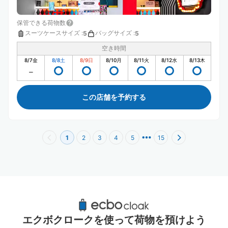
保管できる荷物数
スーツケースサイズ
:
バッグサイズ
:
5
5
空き時間
8/7
金
8/8
土
8/9
日
8/10
月
8/11
火
8/12
水
8/13
木
この店舗を予約する
1
2
3
4
5
15
小田急百貨店新宿店周辺のおすすめコインロ
ッカー
エクボクロークを使って荷物を預けよう