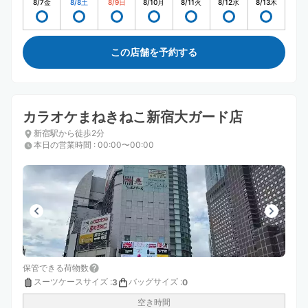
8/7
金
8/8
土
8/9
日
8/10
月
8/11
火
8/12
水
8/13
木
この店舗を予約する
カラオケまねきねこ新宿大ガード店
新宿駅から徒歩2分
本日の営業時間
:
00:00〜00:00
保管できる荷物数
スーツケースサイズ
:
バッグサイズ
:
3
0
空き時間