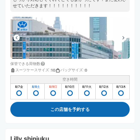
せていただきます！！！！！！！！！！
保管できる荷物数
スーツケースサイズ
:
バッグサイズ
:
10
0
空き時間
8/7
金
8/8
土
8/9
日
8/10
月
8/11
火
8/12
水
8/13
木
この店舗を予約する
Lilly shinjuku