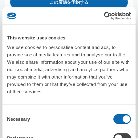
この店舗を予約する
株式会社テイクス
This website uses cookies
新宿駅から徒歩1分
本日の営業時間
:
09:00〜18:00
We use cookies to personalise content and ads, to
4.1
provide social media features and to analyse our traffic.
13件
★
★
★
★
★
★
★
★
★
★
We also share information about your use of our site with
丁寧に対応していただきました。 ありがとうございまし
our social media, advertising and analytics partners who
た。
may combine it with other information that you’ve
provided to them or that they’ve collected from your use
of their services.
Consent
Necessary
Selection
保管できる荷物数
スーツケースサイズ
:
バッグサイズ
:
20
20