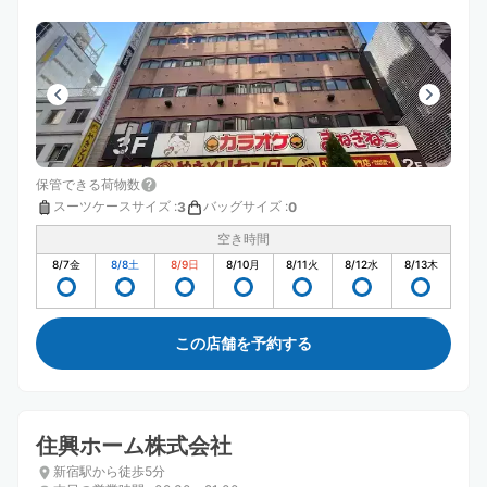
保管できる荷物数
スーツケースサイズ
:
バッグサイズ
:
3
0
空き時間
8/7
金
8/8
土
8/9
日
8/10
月
8/11
火
8/12
水
8/13
木
この店舗を予約する
住興ホーム株式会社
新宿駅から徒歩5分