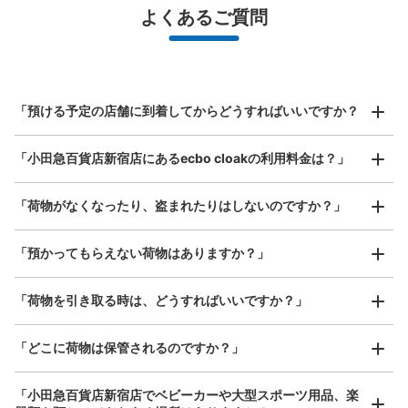
最大辺が45cm未満の大きさのお荷物（リュック、ハンド
よくあるご質問
バッグ、お手荷物など）
スマホからお店と日時を

全国1,000箇所以上と提携
指定して事前予約
北は北海道から南は沖縄まで都市部を中心に全国で利用可能なサービスです
スーツケースサイズ
¥800
「預ける予定の店舗に到着してからどうすればいいですか？
/
日
最大辺が45cm以上の大きさのお荷物（スーツケース、楽
「小田急百貨店新宿店にあるecbo cloakの利用料金は？」
器、ベビーカーなど）
「荷物がなくなったり、盗まれたりはしないのですか？」
好立地 / 好条件店舗も多数
お店で荷物の写真を

「預かってもらえない荷物はありますか？」
アクセスの良い駅ナカ店舗や24時間営業店舗等も多数提携しています
撮ってもらいチェックイン完了
【コインロッカー】新宿三井ビルディング
「荷物を引き取る時は、どうすればいいですか？」
（PUDO）
都庁前駅から徒歩3 m
本日の営業時間 07:00〜00:00
「どこに荷物は保管されるのですか？」
保管できる荷物数
Sサイズ： 12
Mサイズ： 15
Lサイズ： 3
「小田急百貨店新宿店でベビーカーや大型スポーツ用品、楽