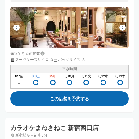
保管できる荷物数
スーツケースサイズ
:
バッグサイズ
:
3
3
空き時間
8/7
金
8/8
土
8/9
日
8/10
月
8/11
火
8/12
水
8/13
木
この店舗を予約する
カラオケまねきねこ 新宿西口店
新宿駅から徒歩3分