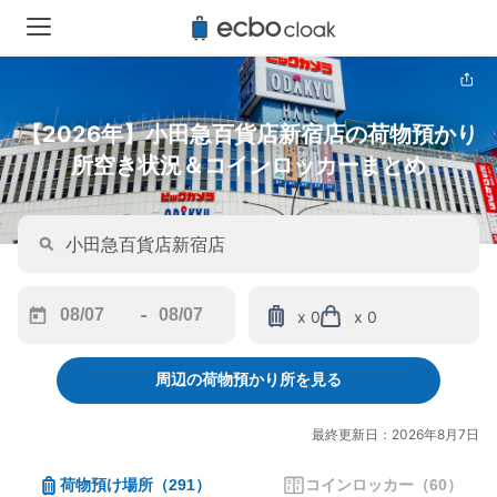
【2026年】小田急百貨店新宿店の荷物預かり
所空き状況＆コインロッカーまとめ
-
x 0
x 0
Navigate
Navigate
forward
backward
周辺の荷物預かり所を見る
to
to
interact
interact
with
with
最終更新日：2026年8月7日
the
the
calendar
calendar
荷物預け場所
（
291
）
コインロッカー
（
60
）
and
and