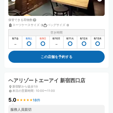
保管できる荷物数
スーツケースサイズ
:
バッグサイズ
:
3
0
空き時間
8/7
金
8/8
土
8/9
日
8/10
月
8/11
火
8/12
水
8/13
木
この店舗を予約する
ヘアリゾートエーアイ 新宿西口店
新宿駅から徒歩1分
本日の営業時間
:
10:00〜11:00
5.0
18件
★
★
★
★
★
★
★
★
★
★
服務人員親切