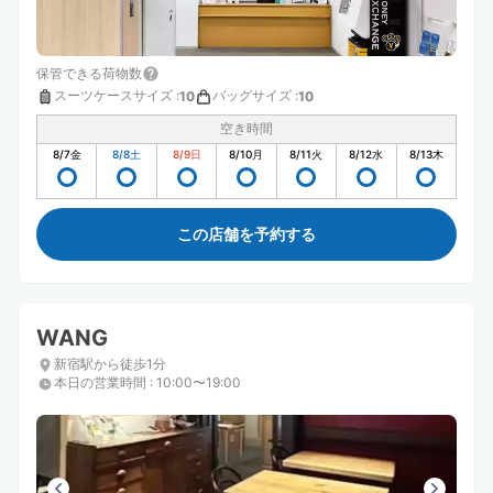
保管できる荷物数
スーツケースサイズ
:
バッグサイズ
:
10
10
空き時間
8/7
金
8/8
土
8/9
日
8/10
月
8/11
火
8/12
水
8/13
木
この店舗を予約する
WANG
新宿駅から徒歩1分
本日の営業時間
:
10:00〜19:00