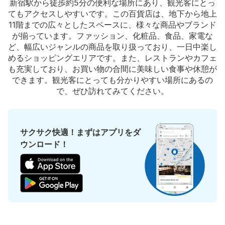
新宿駅から徒歩約5分の便利な場所にあり、観光客にとっ
てもアクセスしやすいです。この百貨店は、地下から地上
11階までの広々としたスペースに、様々な商品やブランド
が揃っています。ファッション、化粧品、食品、家電な
ど、幅広いジャンルの商品を取り扱っており、一日中楽し
めるショッピングエリアです。また、レストランやカフェ
保管できる荷物数
も充実しており、お買い物の合間に美味しい食事や休憩が
中
:
3
/
¥500
小
:
11
/
¥400
できます。観光客にとっても分かりやすい場所にあるの
支払い方法
で、ぜひ訪れてみてください。
現金, ICカード
このコインロッカーの位置を見る
サクサク快適！まずはアプリをダ
ウンロード！
新宿西口駅 改札外コインロッカー
大江戸線新宿西口駅から徒歩1分
本日の営業時間
:
05:00
〜
00:27
新宿西口駅 D5出口付近