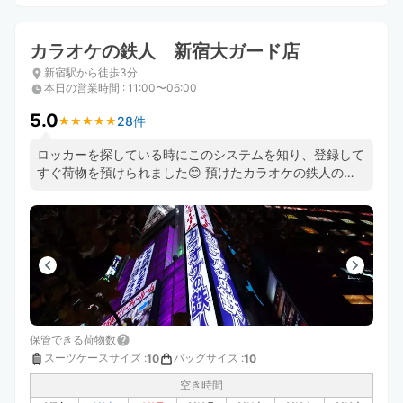
カラオケの鉄人 新宿大ガード店
新宿駅から徒歩3分
本日の営業時間
:
11:00〜06:00
5.0
28件
★
★
★
★
★
★
★
★
★
★
ロッカーを探している時にこのシステムを知り、登録して
すぐ荷物を預けられました😊 預けたカラオケの鉄人のス
タッフさんもとても良い方で助かりました😊 機会があっ
たら、また利用したいと思います❣️
保管できる荷物数
スーツケースサイズ
:
バッグサイズ
:
10
10
空き時間