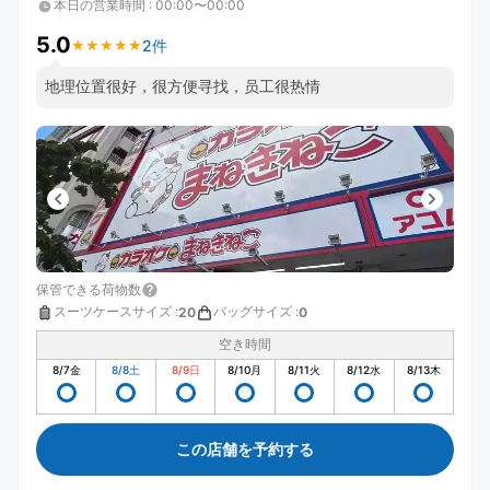
本日の営業時間
:
00:00〜00:00
5.0
2件
★
★
★
★
★
★
★
★
★
★
地理位置很好，很方便寻找，员工很热情
保管できる荷物数
スーツケースサイズ
:
バッグサイズ
:
20
0
空き時間
8/7
金
8/8
土
8/9
日
8/10
月
8/11
火
8/12
水
8/13
木
この店舗を予約する