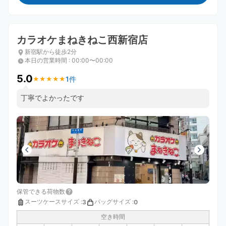
カラオケまねきねこ西新宿店
新宿駅から徒歩2分
本日の営業時間
:
00:00〜00:00
5.0
1件
★
★
★
★
★
★
★
★
★
★
丁寧でよかったです
保管できる荷物数
スーツケースサイズ
:
バッグサイズ
:
3
0
空き時間