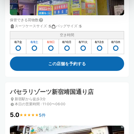
保管できる荷物数
スーツケースサイズ
:
バッグサイズ
:
5
5
空き時間
8/7
金
8/8
土
8/9
日
8/10
月
8/11
火
8/12
水
8/13
木
この店舗を予約する
パセラリゾーツ新宿靖国通り店
新宿駅から徒歩3分
本日の営業時間
:
11:00〜06:00
5.0
5件
★
★
★
★
★
★
★
★
★
★