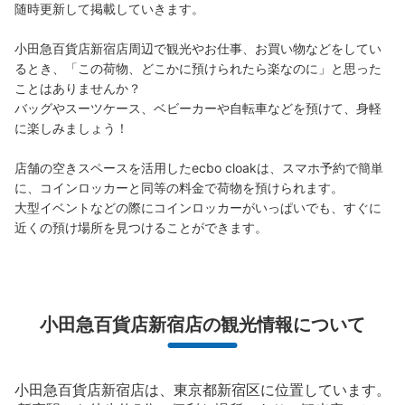
随時更新して掲載していきます。

小田急百貨店新宿店周辺で観光やお仕事、お買い物などをしてい
るとき、「この荷物、どこかに預けられたら楽なのに」と思った
保管できる荷物数
ことはありませんか？

小
:
20
/
¥400
バッグやスーツケース、ベビーカーや自転車などを預けて、身軽
支払い方法
に楽しみましょう！

現金
このコインロッカーの位置を見る
店舗の空きスペースを活用したecbo cloakは、スマホ予約で簡単
に、コインロッカーと同等の料金で荷物を預けられます。

大型イベントなどの際にコインロッカーがいっぱいでも、すぐに
近くの預け場所を見つけることができます。
新宿西口駅 改札外コインロッカー
大江戸線新宿西口駅から徒歩0分
本日の営業時間
:
05:00
〜
00:27
改札でてすぐ
小田急百貨店新宿店の観光情報について
小田急百貨店新宿店は、東京都新宿区に位置しています。