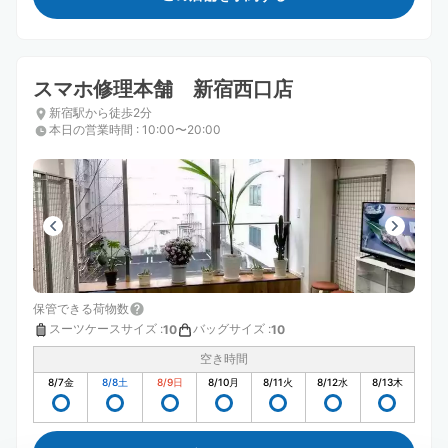
スマホ修理本舗 新宿西口店
新宿駅から徒歩2分
本日の営業時間
:
10:00〜20:00
保管できる荷物数
スーツケースサイズ
:
バッグサイズ
:
10
10
空き時間
8/7
金
8/8
土
8/9
日
8/10
月
8/11
火
8/12
水
8/13
木