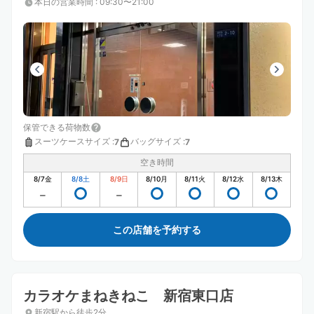
本日の営業時間
:
09:30〜21:00
保管できる荷物数
スーツケースサイズ
:
バッグサイズ
:
7
7
空き時間
8/7
金
8/8
土
8/9
日
8/10
月
8/11
火
8/12
水
8/13
木
この店舗を予約する
カラオケまねきねこ 新宿東口店
新宿駅から徒歩2分