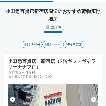
select
select
a
a
小田急百貨店新宿店周辺のおすすめ荷物預け
date.
date.
Press
Press
場所
the
the
291件
question
question
mark
mark
key
key
to
to
今日利用可
明日利用可
24時間営業
get
get
the
the
keyboard
keyboard
小田急百貨店 新宿店（7階ギフトギャラ
shortcuts
shortcuts
for
for
リーナナフロ）
changing
changing
新宿駅から徒歩3分
dates.
dates.
本日の営業時間
:
10:00〜19:00