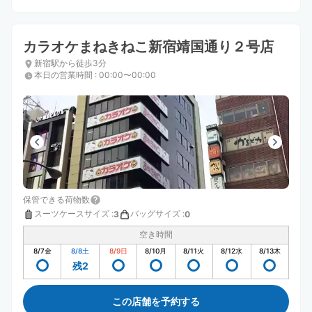
カラオケまねきねこ新宿靖国通り２号店
新宿駅から徒歩3分
本日の営業時間
:
00:00〜00:00
保管できる荷物数
スーツケースサイズ
:
バッグサイズ
:
3
0
空き時間
8/7
金
8/8
土
8/9
日
8/10
月
8/11
火
8/12
水
8/13
木
残2
この店舗を予約する