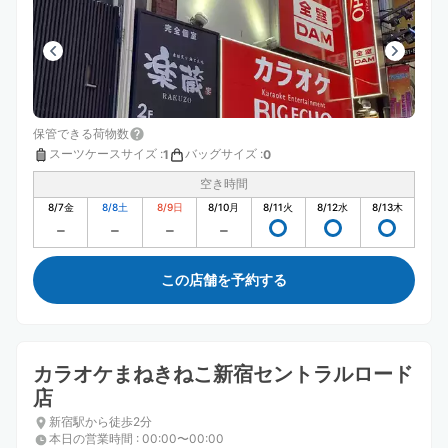
保管できる荷物数
スーツケースサイズ
:
バッグサイズ
:
1
0
空き時間
8/7
金
8/8
土
8/9
日
8/10
月
8/11
火
8/12
水
8/13
木
この店舗を予約する
カラオケまねきねこ新宿セントラルロード
店
新宿駅から徒歩2分
本日の営業時間
:
00:00〜00:00