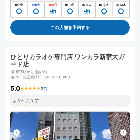
8/7
金
8/8
土
8/9
日
8/10
月
8/11
火
8/12
水
8/13
木
残1
残1
この店舗を予約する
ひとりカラオケ専門店 ワンカラ新宿大ガ
ード店
新宿駅から徒歩6分
本日の営業時間
:
00:00〜00:00
5.0
2件
★
★
★
★
★
★
★
★
★
★
よかったです