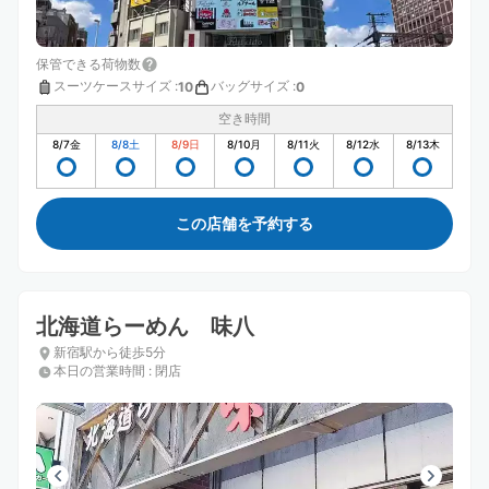
保管できる荷物数
スーツケースサイズ
:
バッグサイズ
:
10
0
空き時間
8/7
金
8/8
土
8/9
日
8/10
月
8/11
火
8/12
水
8/13
木
この店舗を予約する
北海道らーめん 味八
新宿駅から徒歩5分
本日の営業時間
:
閉店