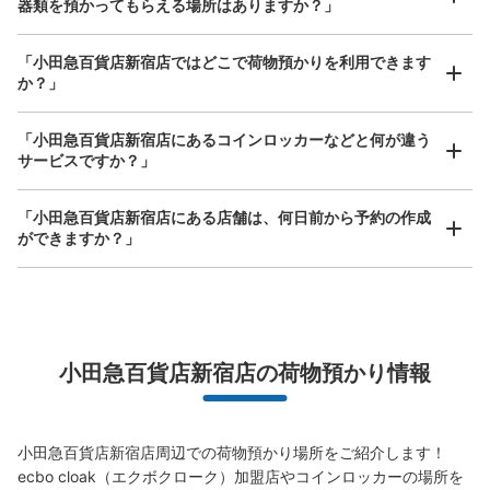
器類を預かってもらえる場所はありますか？」
空き時間
どんなサイズの荷物もOK
8/7
8/8
8/9
8/10
8/11
8/12
8/13
「小田急百貨店新宿店ではどこで荷物預かりを利用できます
手ぶらで1日快適に！
楽器、ベビーカー、ゴルフバッグ等、1人が持てる大きさの荷物であればどんなサイズでも
か？」
OK
このコインロッカーを予約する
「小田急百貨店新宿店にあるコインロッカーなどと何が違う
サービスですか？」
「小田急百貨店新宿店にある店舗は、何日前から予約の作成
ができますか？」
新宿西口駅改札外コインロッカー
大江戸線新宿西口駅から徒歩0分
本日の営業時間
:
05:00
〜
00:27
万が一に備えた安心補償
小滝橋通り方面出口 改札でて左手
荷物の破損、盗難等万が一に備えた保証も完備で安心
小田急百貨店新宿店の荷物預かり情報
小田急百貨店新宿店周辺での荷物預かり場所をご紹介します！

ecbo cloak（エクボクローク）加盟店やコインロッカーの場所を