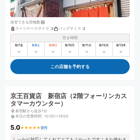
保管できる荷物数
スーツケースサイズ
:
バッグサイズ
:
3
3
空き時間
8/7
金
8/8
土
8/9
日
8/10
月
8/11
火
8/12
水
8/13
木
この店舗を予約する
京王百貨店 新宿店（2階フォーリンカス
タマーカウンター）
新宿駅から徒歩1分
本日の営業時間
:
10:00〜19:00
5.0
9件
★
★
★
★
★
★
★
★
★
★
しっかり対応してくれてとてもよかったです！また使わさ