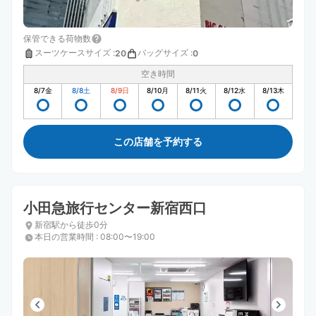
保管できる荷物数
スーツケースサイズ
:
バッグサイズ
:
20
0
空き時間
8/7
金
8/8
土
8/9
日
8/10
月
8/11
火
8/12
水
8/13
木
この店舗を予約する
小田急旅行センター新宿西口
新宿駅から徒歩0分
本日の営業時間
:
08:00〜19:00