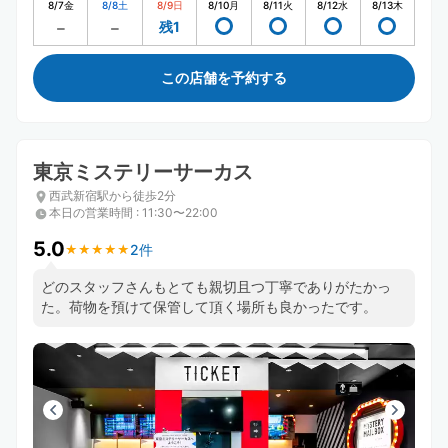
8/7
金
8/8
土
8/9
日
8/10
月
8/11
火
8/12
水
8/13
木
残1
この店舗を予約する
東京ミステリーサーカス
西武新宿駅から徒歩2分
本日の営業時間
:
11:30〜22:00
5.0
2件
★
★
★
★
★
★
★
★
★
★
どのスタッフさんもとても親切且つ丁寧でありがたかっ
た。荷物を預けて保管して頂く場所も良かったです。