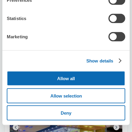
Preferences
空き時間
8/7
金
8/8
土
8/9
日
8/10
月
8/11
火
8/12
水
8/13
木
Statistics
この店舗を予約する
Marketing
Show details
カラオケ激安セブン新宿コマ通り店
新宿駅から徒歩3分
本日の営業時間
:
00:00〜00:00
Allow all
5.0
5件
★
★
★
★
★
★
★
★
★
★
Allow selection
👍🏻👍🏻👍🏻👍🏻👍🏻👍🏻👍🏻👍🏻👍🏻👍🏻👍🏻👍🏻
Deny