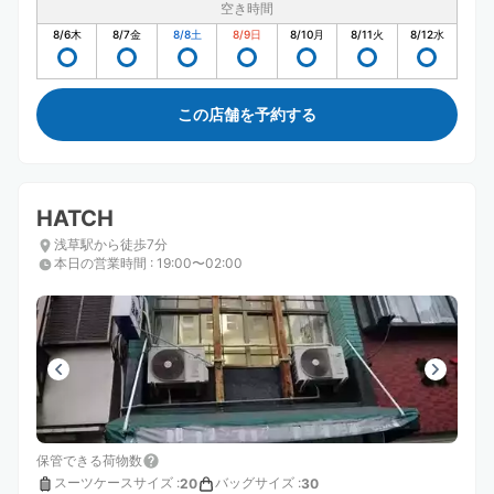
空き時間
8/6
木
8/7
金
8/8
土
8/9
日
8/10
月
8/11
火
8/12
水
この店舗を予約する
HATCH
浅草駅から徒歩7分
本日の営業時間
:
19:00〜02:00
保管できる荷物数
スーツケースサイズ
:
バッグサイズ
:
20
30