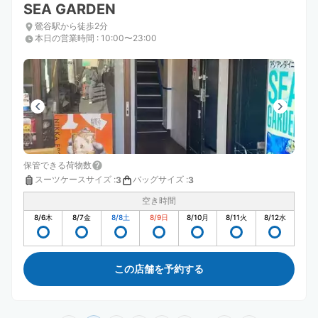
SEA GARDEN
鶯谷駅から徒歩2分
本日の営業時間
:
10:00〜23:00
保管できる荷物数
スーツケースサイズ
:
バッグサイズ
:
3
3
空き時間
8/6
木
8/7
金
8/8
土
8/9
日
8/10
月
8/11
火
8/12
水
この店舗を予約する