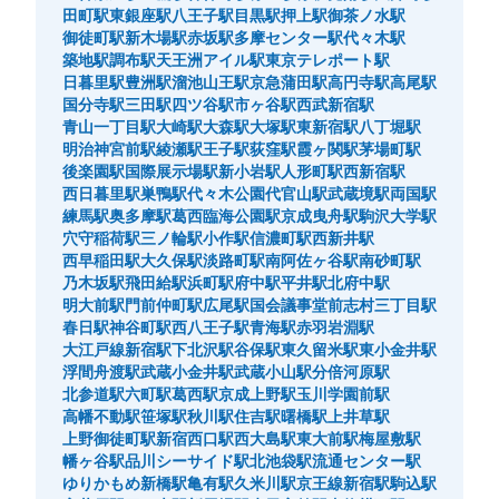
田町駅
東銀座駅
八王子駅
目黒駅
押上駅
御茶ノ水駅
御徒町駅
新木場駅
赤坂駅
多摩センター駅
代々木駅
築地駅
調布駅
天王洲アイル駅
東京テレポート駅
日暮里駅
豊洲駅
溜池山王駅
京急蒲田駅
高円寺駅
高尾駅
国分寺駅
三田駅
四ツ谷駅
市ヶ谷駅
西武新宿駅
青山一丁目駅
大崎駅
大森駅
大塚駅
東新宿駅
八丁堀駅
明治神宮前駅
綾瀬駅
王子駅
荻窪駅
霞ヶ関駅
茅場町駅
後楽園駅
国際展示場駅
新小岩駅
人形町駅
西新宿駅
西日暮里駅
巣鴨駅
代々木公園
代官山駅
武蔵境駅
両国駅
練馬駅
奥多摩駅
葛西臨海公園駅
京成曳舟駅
駒沢大学駅
穴守稲荷駅
三ノ輪駅
小作駅
信濃町駅
西新井駅
西早稲田駅
大久保駅
淡路町駅
南阿佐ヶ谷駅
南砂町駅
乃木坂駅
飛田給駅
浜町駅
府中駅
平井駅
北府中駅
明大前駅
門前仲町駅
広尾駅
国会議事堂前
志村三丁目駅
春日駅
神谷町駅
西八王子駅
青海駅
赤羽岩淵駅
大江戸線新宿駅
下北沢駅
谷保駅
東久留米駅
東小金井駅
浮間舟渡駅
武蔵小金井駅
武蔵小山駅
分倍河原駅
北参道駅
六町駅
葛西駅
京成上野駅
玉川学園前駅
高幡不動駅
笹塚駅
秋川駅
住吉駅
曙橋駅
上井草駅
上野御徒町駅
新宿西口駅
西大島駅
東大前駅
梅屋敷駅
幡ヶ谷駅
品川シーサイド駅
北池袋駅
流通センター駅
ゆりかもめ新橋駅
亀有駅
久米川駅
京王線新宿駅
駒込駅