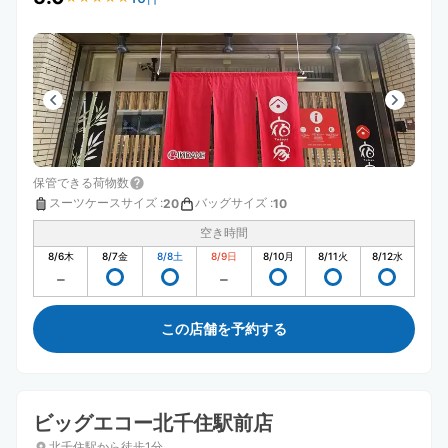
保管できる荷物数
スーツケースサイズ
:
バッグサイズ
:
20
10
空き時間
8/6
木
8/7
金
8/8
土
8/9
日
8/10
月
8/11
火
8/12
水
この店舗を予約する
ビッグエコー北千住駅前店
北千住駅から徒歩1分