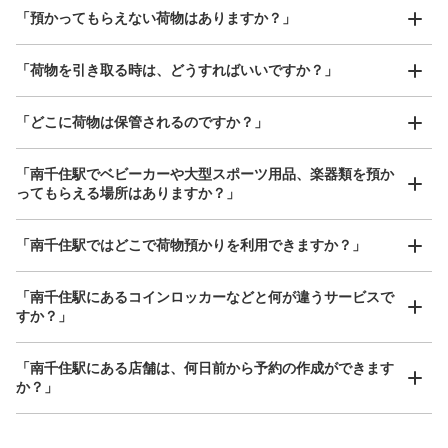
好立地 / 好条件店舗も多数
お店で荷物の写真を

「預かってもらえない荷物はありますか？」
アクセスの良い駅ナカ店舗や24時間営業店舗等も多数提携しています
撮ってもらいチェックイン完了
「荷物を引き取る時は、どうすればいいですか？」
保管できる荷物数
「どこに荷物は保管されるのですか？」
大
:
1
/
¥700
中
:
1
/
¥500
小
:
7
/
¥400
支払い方法
ICカード
「南千住駅でベビーカーや大型スポーツ用品、楽器類を預か
ってもらえる場所はありますか？」
このコインロッカーの位置を見る
どんなサイズの荷物もOK
「南千住駅ではどこで荷物預かりを利用できますか？」
手ぶらで1日快適に！
楽器、ベビーカー、ゴルフバッグ等、1人が持てる大きさの荷物であればどんなサイズでも
OK
「南千住駅にあるコインロッカーなどと何が違うサービスで
つくばエクスプレス 南千住改札内コイン
すか？」
ロッカー
つくばエクスプレス 南千住駅駅から徒歩0分
「南千住駅にある店舗は、何日前から予約の作成ができます
本日の営業時間
:
05:15
〜
00:00
か？」
つくばエクスプレス南千住駅改札入り左手