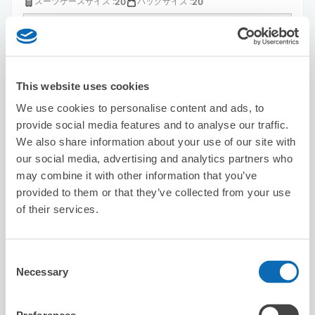
スーツケースサイズ
:
バッグサイズ
:
20
20
空き時間
8/6
木
8/7
金
8/8
土
8/9
日
8/10
月
8/11
火
8/12
水
This website uses cookies
この店舗を予約する
We use cookies to personalise content and ads, to
provide social media features and to analyse our traffic.
We also share information about your use of our site with
JTB北千住マルイ店
our social media, advertising and analytics partners who
北千住駅から徒歩5分
may combine it with other information that you’ve
本日の営業時間
:
10:00〜19:00
provided to them or that they’ve collected from your use
5.0
of their services.
1件
★
★
★
★
★
★
★
★
★
★
Consent
Necessary
Selection