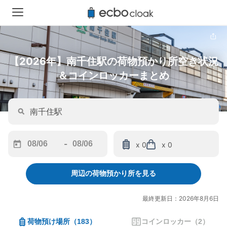
【2026年】南千住駅の荷物預かり所空き状況
＆コインロッカーまとめ
-
x 0
x 0
Navigate
Navigate
forward
backward
周辺の荷物預かり所を見る
to
to
interact
interact
with
with
最終更新日：2026年8月6日
the
the
calendar
calendar
荷物預け場所
（
183
）
コインロッカー
（
2
）
and
and