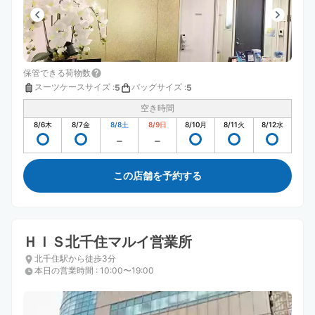
保管できる荷物数
スーツケースサイズ
:
バッグサイズ
:
5
5
空き時間
8/6
木
8/7
金
8/8
土
8/9
日
8/10
月
8/11
火
8/12
水
この店舗を予約する
ＨＩＳ北千住マルイ営業所
北千住駅から徒歩3分
本日の営業時間
:
10:00〜19:00