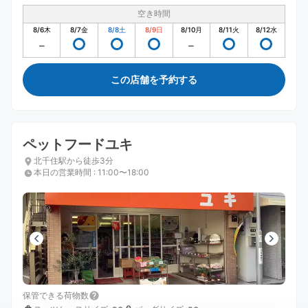
空き時間
8/6
木
8/7
金
8/8
土
8/9
日
8/10
月
8/11
火
8/12
水
この店舗を予約する
ペットフードユキ
北千住駅から徒歩3分
本日の営業時間
:
11:00〜18:00
保管できる荷物数