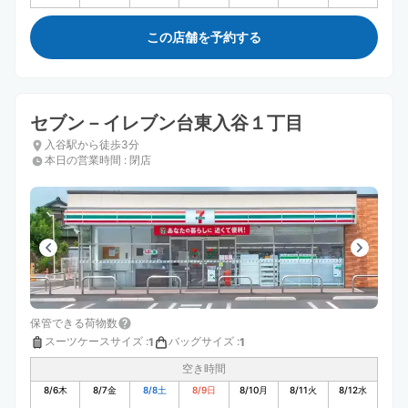
この店舗を予約する
セブン－イレブン台東入谷１丁目
入谷駅から徒歩3分
本日の営業時間
:
閉店
保管できる荷物数
スーツケースサイズ
:
バッグサイズ
:
1
1
空き時間
8/6
木
8/7
金
8/8
土
8/9
日
8/10
月
8/11
火
8/12
水