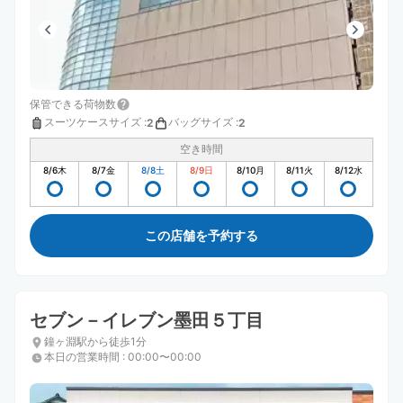
保管できる荷物数
スーツケースサイズ
:
バッグサイズ
:
2
2
空き時間
8/6
木
8/7
金
8/8
土
8/9
日
8/10
月
8/11
火
8/12
水
この店舗を予約する
セブン－イレブン墨田５丁目
鐘ヶ淵駅から徒歩1分
本日の営業時間
:
00:00〜00:00