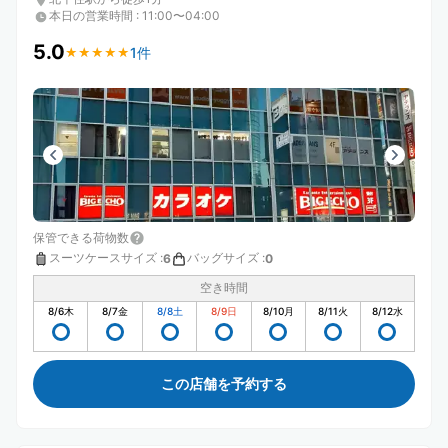
本日の営業時間
:
11:00〜04:00
5.0
1件
★
★
★
★
★
★
★
★
★
★
保管できる荷物数
スーツケースサイズ
:
バッグサイズ
:
6
0
空き時間
8/6
木
8/7
金
8/8
土
8/9
日
8/10
月
8/11
火
8/12
水
この店舗を予約する