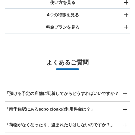
使い方を見る
4つの特徴を見る
料金プランを見る
バッグサイズ
¥500
/
日
最大辺が45cm未満の大きさのお荷物（リュック、ハンド
よくあるご質問
バッグ、お手荷物など）
スマホからお店と日時を

全国1,000箇所以上と提携
指定して事前予約
JR南千住駅改札内コインロッカー
北は北海道から南は沖縄まで都市部を中心に全国で利用可能なサービスです
JR南千住駅駅から徒歩0分
スーツケースサイズ
本日の営業時間
:
04:47
〜
00:25
¥800
「預ける予定の店舗に到着してからどうすればいいですか？
/
日
南千住駅改札内左手 自動販売機横
最大辺が45cm以上の大きさのお荷物（スーツケース、楽
「南千住駅にあるecbo cloakの利用料金は？」
器、ベビーカーなど）
「荷物がなくなったり、盗まれたりはしないのですか？」