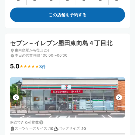
この店舗を予約する
セブン－イレブン墨田東向島４丁目北
東向島駅から徒歩2分
本日の営業時間
:
00:00〜00:00
5.0
3件
★
★
★
★
★
★
★
★
★
★
保管できる荷物数
スーツケースサイズ
:
バッグサイズ
:
10
10