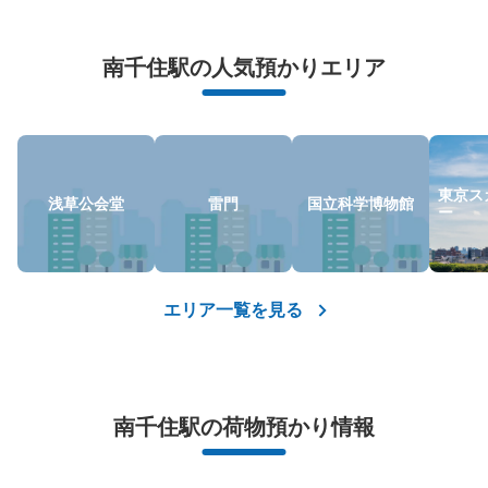
万が一に備えた安心補償
南千住駅の人気預かりエリア
荷物の破損、盗難等万が一に備えた保証も完備で安心
東京ス
保管できる荷物数
浅草公会堂
雷門
国立科学博物館
ー
中
:
2
/
¥500
小
:
15
/
¥400
支払い方法
現金
このコインロッカーの位置を見る
エリア一覧を見る
南千住駅の荷物預かり情報