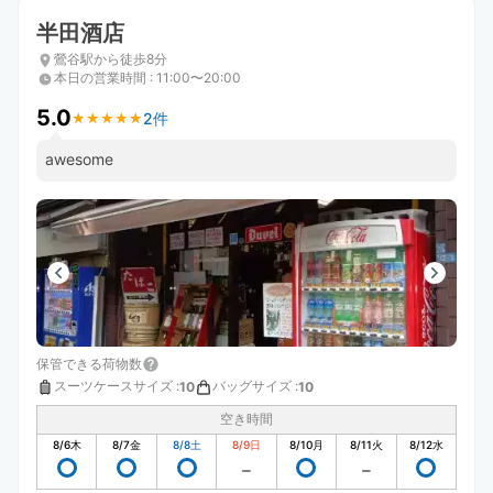
半田酒店
鶯谷駅から徒歩8分
本日の営業時間
:
11:00〜20:00
5.0
2件
★
★
★
★
★
★
★
★
★
★
awesome
保管できる荷物数
スーツケースサイズ
:
バッグサイズ
:
10
10
空き時間
8/6
木
8/7
金
8/8
土
8/9
日
8/10
月
8/11
火
8/12
水