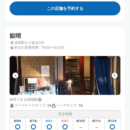
この店舗を予約する
鮨晴
浅草駅から徒歩3分
本日の営業時間
:
19:00〜03:00
保管できる荷物数
スーツケースサイズ
:
バッグサイズ
:
10
10
空き時間
8/6
木
8/7
金
8/8
土
8/9
日
8/10
月
8/11
火
8/12
水