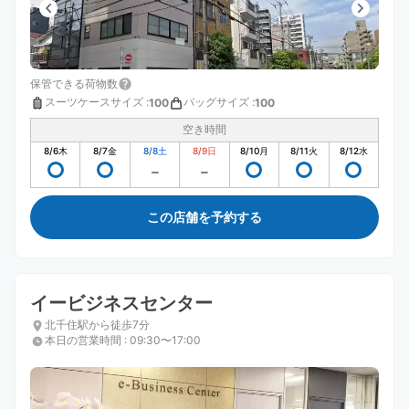
保管できる荷物数
スーツケースサイズ
:
バッグサイズ
:
100
100
空き時間
8/6
木
8/7
金
8/8
土
8/9
日
8/10
月
8/11
火
8/12
水
この店舗を予約する
イービジネスセンター
北千住駅から徒歩7分
本日の営業時間
:
09:30〜17:00