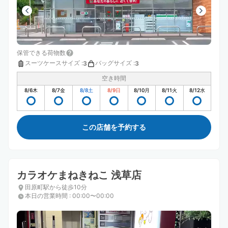
保管できる荷物数
スーツケースサイズ
:
バッグサイズ
:
3
3
空き時間
8/6
木
8/7
金
8/8
土
8/9
日
8/10
月
8/11
火
8/12
水
この店舗を予約する
カラオケまねきねこ 浅草店
田原町駅から徒歩10分
本日の営業時間
:
00:00〜00:00