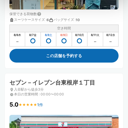
保管できる荷物数
スーツケースサイズ
:
バッグサイズ
:
6
10
空き時間
8/6
木
8/7
金
8/8
土
8/9
日
8/10
月
8/11
火
8/12
水
この店舗を予約する
セブン－イレブン台東根岸１丁目
入谷駅から徒歩3分
本日の営業時間
:
00:00〜00:00
5.0
1件
★
★
★
★
★
★
★
★
★
★