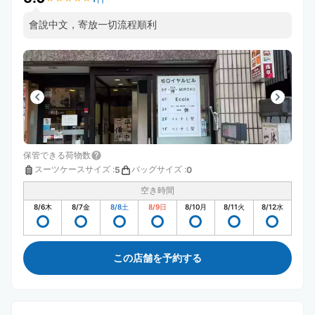
會說中文，寄放一切流程順利
保管できる荷物数
スーツケースサイズ
:
バッグサイズ
:
5
0
空き時間
8/6
木
8/7
金
8/8
土
8/9
日
8/10
月
8/11
火
8/12
水
この店舗を予約する