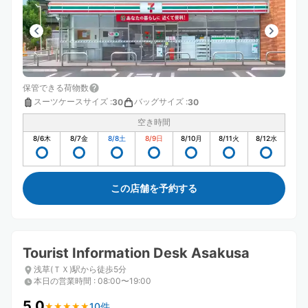
保管できる荷物数
スーツケースサイズ
:
バッグサイズ
:
30
30
空き時間
8/6
木
8/7
金
8/8
土
8/9
日
8/10
月
8/11
火
8/12
水
この店舗を予約する
Tourist Information Desk Asakusa
浅草(ＴＸ)駅から徒歩5分
本日の営業時間
:
08:00〜19:00
5.0
10件
★
★
★
★
★
★
★
★
★
★