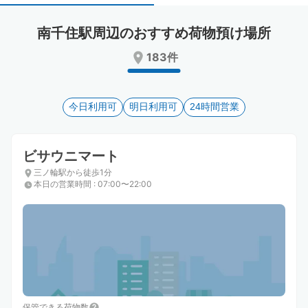
select
select
a
a
南千住駅周辺のおすすめ荷物預け場所
date.
date.
Press
Press
183件
the
the
question
question
mark
mark
key
今日利用可
key
明日利用可
24時間営業
to
to
get
get
the
the
ビサウニマート
keyboard
keyboard
三ノ輪駅から徒歩1分
shortcuts
shortcuts
本日の営業時間
:
07:00〜22:00
for
for
changing
changing
dates.
dates.
保管できる荷物数