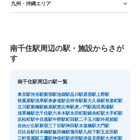
九州・沖縄エリア
福岡県
佐賀県
長崎県
熊本県
大分県
宮崎県
鹿児島県
沖縄県
南千住駅周辺の駅・施設からさが
す
南千住駅周辺の駅一覧
東京駅
渋谷駅
新宿駅
池袋駅
品川駅
原宿駅
上野駅
秋葉原駅
浅草駅
表参道駅
吉祥寺駅
新大久保駅
有楽町駅
立川駅
新橋駅
銀座駅
恵比寿駅
虎ノ門駅
高田馬場駅
浅草橋駅
北千住駅
六本木駅
永田町駅
錦糸町駅
大手町駅
浜松町駅
中目黒駅
中野駅
町田駅
二子玉川駅
外苑前駅
自由が丘駅
新宿三丁目駅
神田駅
水道橋駅
大門駅
日比谷駅
日本橋駅
飯田橋駅
蒲田駅
九段下駅
五反田駅
三軒茶屋駅
三鷹駅
神保町駅
赤羽駅
赤坂見附駅
大井町駅