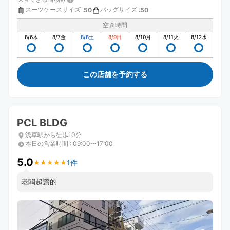
スーツケースサイズ
:
バッグサイズ
:
50
50
空き時間
8/6
木
8/7
金
8/8
土
8/9
日
8/10
月
8/11
火
8/12
水
この店舗を予約する
PCL BLDG
浅草駅から徒歩10分
本日の営業時間
:
09:00〜17:00
5.0
1件
★
★
★
★
★
★
★
★
★
★
老闆超讚的