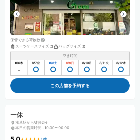
保管できる荷物数
スーツケースサイズ
:
バッグサイズ
:
3
0
空き時間
8/6
木
8/7
金
8/8
土
8/9
日
8/10
月
8/11
火
8/12
水
この店舗を予約する
一休
浅草駅から徒歩2分
本日の営業時間
:
10:30〜00:00
5.0
1件
★
★
★
★
★
★
★
★
★
★