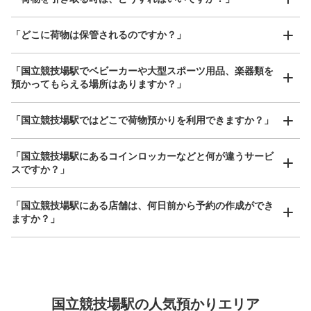
保管できる荷物数
「どこに荷物は保管されるのですか？」
0
中
:
6
/
¥500
小
:
40
/
¥400
支払い方法
現金
「国立競技場駅でベビーカーや大型スポーツ用品、楽器類を
預かってもらえる場所はありますか？」
このコインロッカーの位置を見る
どんなサイズの荷物もOK
「国立競技場駅ではどこで荷物預かりを利用できますか？」
手ぶらで1日快適に！
楽器、ベビーカー、ゴルフバッグ等、1人が持てる大きさの荷物であればどんなサイズでも
OK
「国立競技場駅にあるコインロッカーなどと何が違うサービ
国立競技場国立競技場A1出口階段前
スですか？」
都営大江戸線国立競技場駅駅から徒歩0分
本日の営業時間
:
04:30
〜
01:00
「国立競技場駅にある店舗は、何日前から予約の作成ができ
国立競技場国立競技場方面改札出た左
ますか？」
万が一に備えた安心補償
国立競技場駅の人気預かりエリア
荷物の破損、盗難等万が一に備えた保証も完備で安心