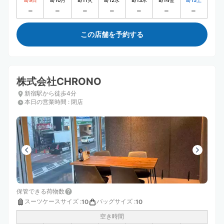
8/9
日
8/10
月
8/11
火
8/12
水
8/13
木
8/14
金
8/15
土
この店舗を予約する
株式会社CHRONO
新宿駅から徒歩4分
本日の営業時間
:
閉店
保管できる荷物数
スーツケースサイズ
:
バッグサイズ
:
10
10
空き時間