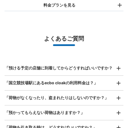
料金プランを見る
バッグサイズ
¥500
/
日
最大辺が45cm未満の大きさのお荷物（リュック、ハンド
よくあるご質問
バッグ、お手荷物など）
スマホからお店と日時を

全国1,000箇所以上と提携
指定して事前予約
国立競技場駅B1A2出口前
北は北海道から南は沖縄まで都市部を中心に全国で利用可能なサービスです
国立競技場駅駅から徒歩0分
スーツケースサイズ
本日の営業時間
:
04:30
〜
01:00
¥800
「預ける予定の店舗に到着してからどうすればいいですか？
/
日
出口A2 地上行きエレベーター前
最大辺が45cm以上の大きさのお荷物（スーツケース、楽
「国立競技場駅にあるecbo cloakの利用料金は？」
器、ベビーカーなど）
「荷物がなくなったり、盗まれたりはしないのですか？」
好立地 / 好条件店舗も多数
お店で荷物の写真を

「預かってもらえない荷物はありますか？」
アクセスの良い駅ナカ店舗や24時間営業店舗等も多数提携しています
撮ってもらいチェックイン完了
「荷物を引き取る時は、どうすればいいですか？」