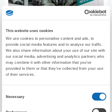
This website uses cookies
保管できる荷物数
We use cookies to personalise content and ads, to
スーツケースサイズ
:
バッグサイズ
:
10
5
provide social media features and to analyse our traffic.
空き時間
We also share information about your use of our site with
8/9
日
8/10
月
8/11
火
8/12
水
8/13
木
8/14
金
8/15
土
our social media, advertising and analytics partners who
may combine it with other information that you’ve
provided to them or that they’ve collected from your use
この店舗を予約する
of their services.
Consent
ビジネスエアポート青山
Necessary
Selection
外苑前駅から徒歩3分
本日の営業時間
:
10:00〜17:00