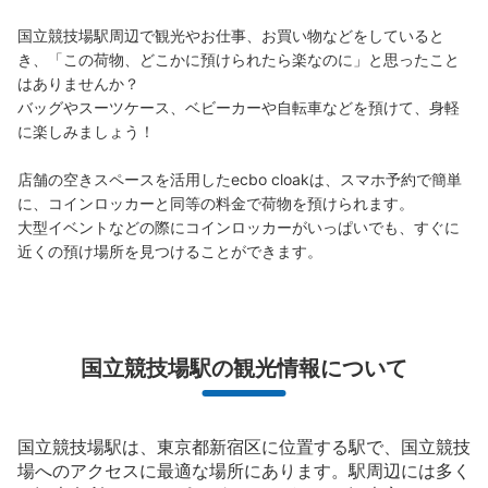
国立競技場駅周辺で観光やお仕事、お買い物などをしていると
き、「この荷物、どこかに預けられたら楽なのに」と思ったこと
はありませんか？

バッグやスーツケース、ベビーカーや自転車などを預けて、身軽
に楽しみましょう！

保管できる荷物数
大
:
10
/
¥700
中
:
4
/
¥500
小
:
5
/
¥400
店舗の空きスペースを活用したecbo cloakは、スマホ予約で簡単
支払い方法
に、コインロッカーと同等の料金で荷物を預けられます。

現金, ICカード
大型イベントなどの際にコインロッカーがいっぱいでも、すぐに
近くの預け場所を見つけることができます。
このコインロッカーの位置を見る
JR千駄ヶ谷駅改札内コインロッカー
国立競技場駅の観光情報について
JR千駄ヶ谷駅駅から徒歩0分
本日の営業時間
:
04:30
〜
01:00
改札前自動販売機横(入り組んでいる)
国立競技場駅は、東京都新宿区に位置する駅で、国立競技
場へのアクセスに最適な場所にあります。駅周辺には多く