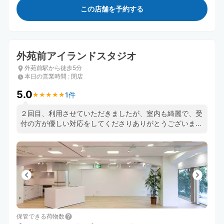
この店舗を予約する
外苑前アイランドスタジオ
外苑前駅から徒歩5分
本日の営業時間
:
閉店
5.0
1件
★
★
★
★
★
★
★
★
★
★
２回目、利用させていただきましたが、室内も綺麗で、受
付の方が優しい対応をしてくださりありがとうございまし
た。また、よろしくお願いいたします。
保管できる荷物数