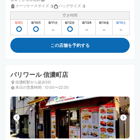
スーツケースサイズ
:
バッグサイズ
:
3
3
空き時間
8/9
日
8/10
月
8/11
火
8/12
水
8/13
木
8/14
金
8/15
土
この店舗を予約する
パリワール 信濃町店
信濃町駅から徒歩5分
本日の営業時間
:
10:00〜22:30