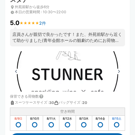
外苑前駅から徒歩6分
本日の営業時間
:
10:30〜22:00
5.0
2件
★
★
★
★
★
★
★
★
★
★
店員さんが親切で良かったです！また、外苑前駅から近く
て助かりました(青年会館ホールの観劇のためにお荷物を
お願いしました) ケーキも食べて帰りました。紅茶とセッ
トでホッと出来て良かったです💮
保管できる荷物数
スーツケースサイズ
:
バッグサイズ
:
30
20
空き時間
8/9
日
8/10
月
8/11
火
8/12
水
8/13
木
8/14
金
8/15
土