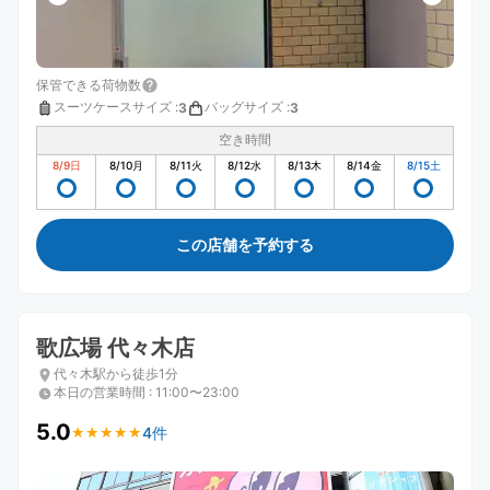
保管できる荷物数
スーツケースサイズ
:
バッグサイズ
:
3
3
空き時間
8/9
日
8/10
月
8/11
火
8/12
水
8/13
木
8/14
金
8/15
土
この店舗を予約する
歌広場 代々木店
代々木駅から徒歩1分
本日の営業時間
:
11:00〜23:00
5.0
4件
★
★
★
★
★
★
★
★
★
★