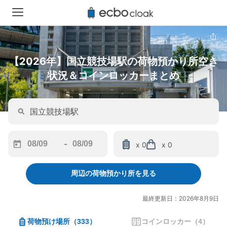
【2026年】国立競技場駅の荷物預かり所空き
状況＆コインロッカーまとめ
-
x 0
x 0
Navigate
Navigate
forward
backward
周辺の荷物預かり所を見る
to
to
interact
interact
with
with
最終更新日：2026年8月9日
the
the
calendar
calendar
荷物預け場所
（
333
）
コインロッカー
（
4
）
and
and