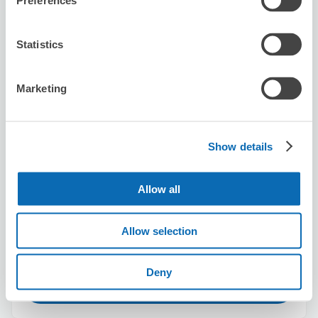
Preferences
5.0
4件
★
★
★
★
★
★
★
★
★
★
丁寧な対応をしてくださって、荷物も大切に扱ってくださ
Statistics
います。いつもありがとうございます。また、よろしくお
願いいたします。
Marketing
Show details
保管できる荷物数
Allow all
スーツケースサイズ
:
バッグサイズ
:
6
5
空き時間
Allow selection
8/9
日
8/10
月
8/11
火
8/12
水
8/13
木
8/14
金
8/15
土
Deny
この店舗を予約する