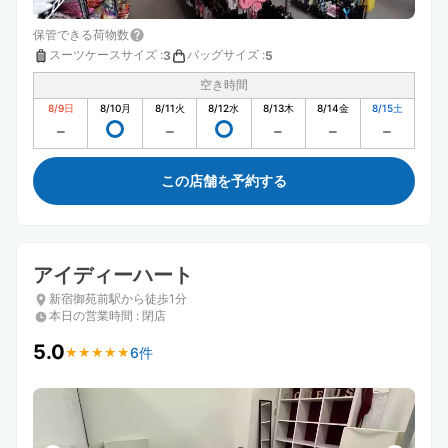
保管できる荷物数
スーツケースサイズ
:
バッグサイズ
:
3
5
空き時間
8/9
日
8/10
月
8/11
火
8/12
水
8/13
木
8/14
金
8/15
土
この店舗を予約する
アイディーハート
新宿御苑前駅から徒歩1分
本日の営業時間
:
閉店
5.0
6件
★
★
★
★
★
★
★
★
★
★