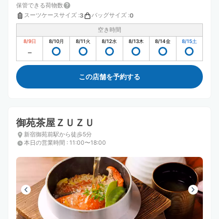
保管できる荷物数
スーツケースサイズ
:
バッグサイズ
:
3
0
空き時間
8/9
日
8/10
月
8/11
火
8/12
水
8/13
木
8/14
金
8/15
土
この店舗を予約する
御苑茶屋ＺＵＺＵ
新宿御苑前駅から徒歩5分
本日の営業時間
:
11:00〜18:00