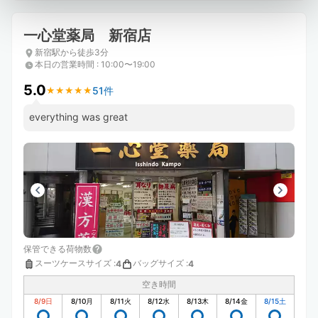
一心堂薬局 新宿店
新宿駅から徒歩3分
本日の営業時間
:
10:00〜19:00
5.0
51件
★
★
★
★
★
★
★
★
★
★
everything was great
保管できる荷物数
スーツケースサイズ
:
バッグサイズ
:
4
4
空き時間
8/9
日
8/10
月
8/11
火
8/12
水
8/13
木
8/14
金
8/15
土