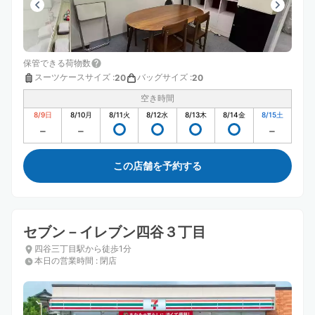
保管できる荷物数
スーツケースサイズ
:
バッグサイズ
:
20
20
空き時間
8/9
日
8/10
月
8/11
火
8/12
水
8/13
木
8/14
金
8/15
土
この店舗を予約する
セブン－イレブン四谷３丁目
四谷三丁目駅から徒歩1分
本日の営業時間
:
閉店