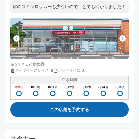
駅のコインロッカーも少ないので、とても助かりました！
保管できる荷物数
スーツケースサイズ
:
バッグサイズ
:
6
8
空き時間
8/9
日
8/10
月
8/11
火
8/12
水
8/13
木
8/14
金
8/15
土
この店舗を予約する
スタナー