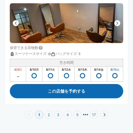
が、それも荷物受け取りの際に教えてくれました。駅近で
最高だと思います。
保管できる荷物数
スーツケースサイズ
:
バッグサイズ
:
0
1
空き時間
8/9
日
8/10
月
8/11
火
8/12
水
8/13
木
8/14
金
8/15
土
この店舗を予約する
1
2
3
4
5
17