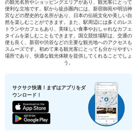
の観光名所やショッピングエリアがあり、観光客にとって
便利な立地です。駅から徒歩圏内には、新宿御苑や明治神
宮などの歴史的な名所があり、日本の伝統文化や美しい自
然を楽しむことができます。また、駅周辺には多くのレス
トランやカフェもあり、美味しい食事やおしゃれなカフェ
タイムを楽しむこともできます。国立競技場駅は、交通の
便も良く、新宿や渋谷などの主要な観光地へのアクセスも
スムーズです。初めて来る観光客にとっても分かりやすい
場所であり、快適な観光体験を提供してくれることでしょ
保管できる荷物数
う。
大
:
7
/
¥700
中
:
13
/
¥500
小
:
18
/
¥400
支払い方法
現金, ICカード
このコインロッカーの位置を見る
サクサク快適！まずはアプリをダ
ウンロード！