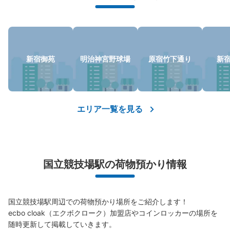
保管できる荷物数
小
:
40
/
¥400
新宿御苑
明治神宮野球場
原宿竹下通り
新
支払い方法
現金
このコインロッカーの位置を見る
エリア一覧を見る
国立競技場駅国立競技場方面改札階段前
国立競技場駅駅から徒歩0分
国立競技場駅の荷物預かり情報
本日の営業時間
:
04:30
〜
01:00
国立競技場駅国立競技場方面改札階段前
国立競技場駅周辺での荷物預かり場所をご紹介します！

ecbo cloak（エクボクローク）加盟店やコインロッカーの場所を
随時更新して掲載していきます。
