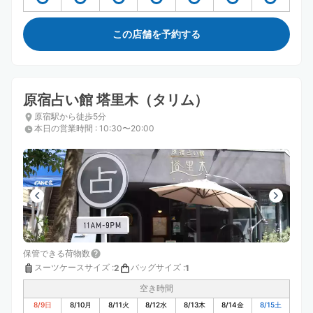
この店舗を予約する
原宿占い館 塔里木（タリム）
原宿駅から徒歩5分
本日の営業時間
:
10:30〜20:00
保管できる荷物数
スーツケースサイズ
:
バッグサイズ
:
2
1
空き時間
8/9
日
8/10
月
8/11
火
8/12
水
8/13
木
8/14
金
8/15
土