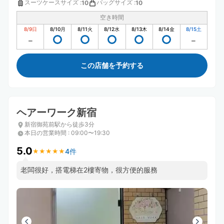
スーツケースサイズ
:
バッグサイズ
:
10
10
空き時間
8/9
日
8/10
月
8/11
火
8/12
水
8/13
木
8/14
金
8/15
土
この店舗を予約する
ヘアーワーク新宿
新宿御苑前駅から徒歩3分
本日の営業時間
:
09:00〜19:30
5.0
4件
★
★
★
★
★
★
★
★
★
★
老闆很好，搭電梯在2樓寄物，很方便的服務