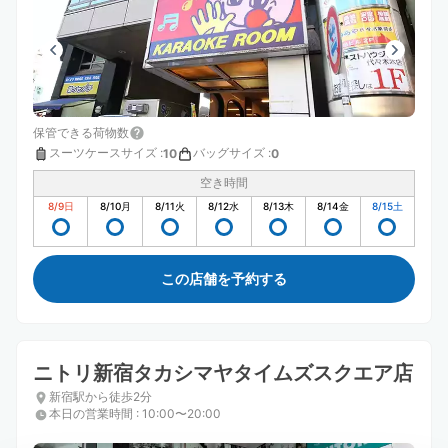
保管できる荷物数
スーツケースサイズ
:
バッグサイズ
:
10
0
空き時間
8/9
日
8/10
月
8/11
火
8/12
水
8/13
木
8/14
金
8/15
土
この店舗を予約する
ニトリ新宿タカシマヤタイムズスクエア店
新宿駅から徒歩2分
本日の営業時間
:
10:00〜20:00