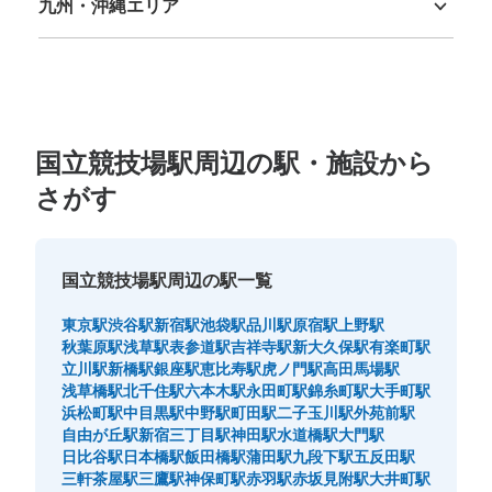
九州・沖縄エリア
福岡県
佐賀県
長崎県
熊本県
大分県
宮崎県
鹿児島県
沖縄県
国立競技場駅周辺の駅・施設から
さがす
国立競技場駅周辺の駅一覧
東京駅
渋谷駅
新宿駅
池袋駅
品川駅
原宿駅
上野駅
秋葉原駅
浅草駅
表参道駅
吉祥寺駅
新大久保駅
有楽町駅
立川駅
新橋駅
銀座駅
恵比寿駅
虎ノ門駅
高田馬場駅
浅草橋駅
北千住駅
六本木駅
永田町駅
錦糸町駅
大手町駅
浜松町駅
中目黒駅
中野駅
町田駅
二子玉川駅
外苑前駅
自由が丘駅
新宿三丁目駅
神田駅
水道橋駅
大門駅
日比谷駅
日本橋駅
飯田橋駅
蒲田駅
九段下駅
五反田駅
三軒茶屋駅
三鷹駅
神保町駅
赤羽駅
赤坂見附駅
大井町駅