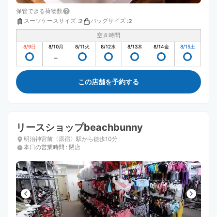
保管できる荷物数
スーツケースサイズ
:
バッグサイズ
:
2
2
空き時間
8/9
日
8/10
月
8/11
火
8/12
水
8/13
木
8/14
金
8/15
土
この店舗を予約する
リースショップbeachbunny
明治神宮前〈原宿〉駅から徒歩10分
本日の営業時間
:
閉店