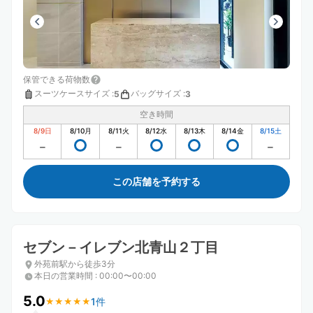
保管できる荷物数
スーツケースサイズ
:
バッグサイズ
:
5
3
空き時間
8/9
日
8/10
月
8/11
火
8/12
水
8/13
木
8/14
金
8/15
土
この店舗を予約する
セブン－イレブン北青山２丁目
外苑前駅から徒歩3分
本日の営業時間
:
00:00〜00:00
5.0
1件
★
★
★
★
★
★
★
★
★
★