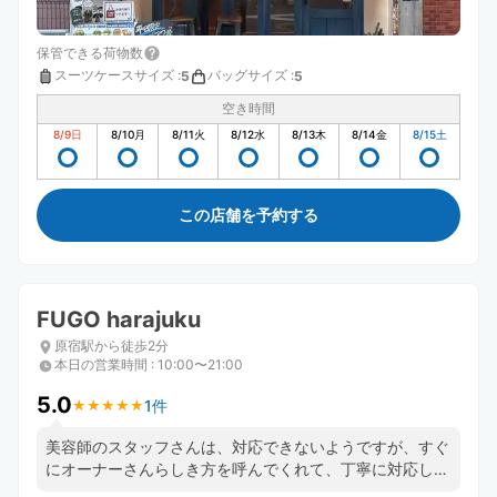
保管できる荷物数
スーツケースサイズ
:
バッグサイズ
:
5
5
空き時間
8/9
日
8/10
月
8/11
火
8/12
水
8/13
木
8/14
金
8/15
土
この店舗を予約する
FUGO harajuku
原宿駅から徒歩2分
本日の営業時間
:
10:00〜21:00
5.0
1件
★
★
★
★
★
★
★
★
★
★
美容師のスタッフさんは、対応できないようですが、すぐ
にオーナーさんらしき方を呼んでくれて、丁寧に対応して
くれます。エレベーターが1Fの店内で分かりにくいです