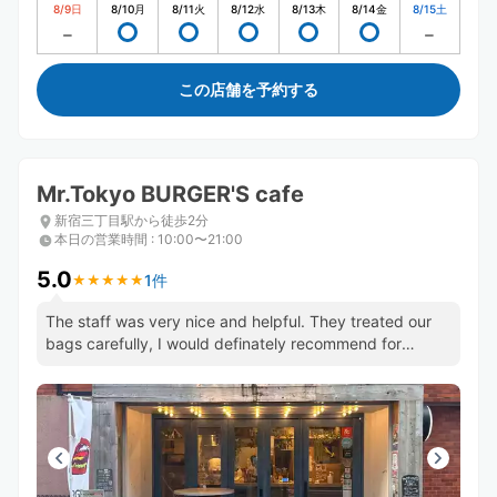
8/9
日
8/10
月
8/11
火
8/12
水
8/13
木
8/14
金
8/15
土
この店舗を予約する
Mr.Tokyo BURGER'S cafe
新宿三丁目駅から徒歩2分
本日の営業時間
:
10:00〜21:00
5.0
1件
★
★
★
★
★
★
★
★
★
★
The staff was very nice and helpful. They treated our
bags carefully, I would definately recommend for
luggage!!