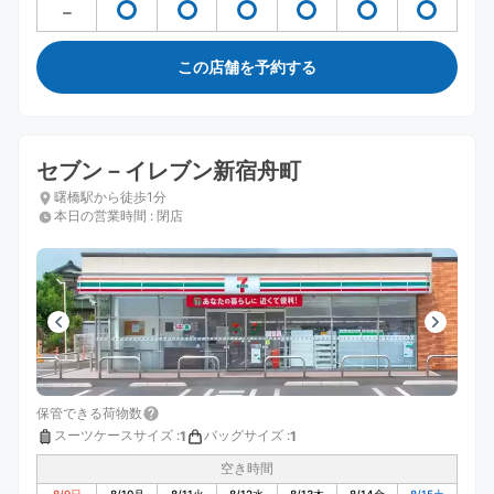
この店舗を予約する
セブン－イレブン新宿舟町
曙橋駅から徒歩1分
本日の営業時間
:
閉店
保管できる荷物数
スーツケースサイズ
:
バッグサイズ
:
1
1
空き時間