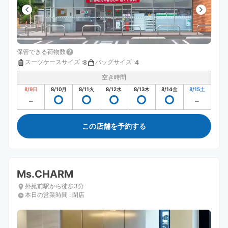
保管できる荷物数
スーツケースサイズ
:
バッグサイズ
:
8
4
空き時間
8/9
日
8/10
月
8/11
火
8/12
水
8/13
木
8/14
金
8/15
土
この店舗を予約する
Ms.CHARM
外苑前駅から徒歩3分
本日の営業時間
:
閉店