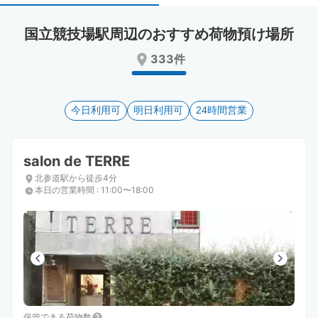
select
select
a
a
国立競技場駅周辺のおすすめ荷物預け場所
date.
date.
Press
Press
333件
the
the
question
question
mark
mark
key
今日利用可
key
明日利用可
24時間営業
to
to
get
get
the
the
salon de TERRE
keyboard
keyboard
北参道駅から徒歩4分
shortcuts
shortcuts
本日の営業時間
:
11:00〜18:00
for
for
changing
changing
dates.
dates.
保管できる荷物数