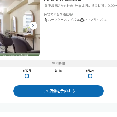
東銀座駅から徒歩1分
本日の営業時間
:
10:00
保管できる荷物数
スーツケースサイズ
:
バッグサイズ
:
5
3
空き時間
8/10
月
8/11
火
8/12
水
この店舗を予約する