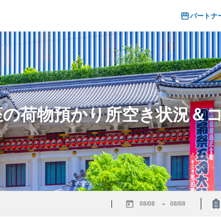
パートナ
伎座の荷物預かり所空き状況＆
-
Navigate
Navigate