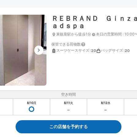
ＲＥＢＲＡＮＤ Ｇｉｎｚ
ａｄｓｐａ
東銀座駅から徒歩1分
本日の営業時間
:
10:00
保管できる荷物数
スーツケースサイズ
:
バッグサイズ
:
20
20
空き時間
8/10
月
8/11
火
8/12
水
この店舗を予約する