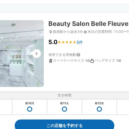
Beauty Salon Belle Fleuve
銀座駅から徒歩3分
本日の営業時間
:
11:00〜1
5.0
3件
★
★
★
★
★
★
★
★
★
★
保管できる荷物数
スーツケースサイズ
:
バッグサイズ
:
10
10
空き時間
8/10
月
8/11
火
8/12
水
この店舗を予約する