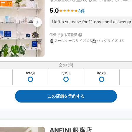
5.0
3件
★
★
★
★
★
★
★
★
★
★
I left a suitcase for 11 days and all was gr
保管できる荷物数
スーツケースサイズ
:
バッグサイズ
:
15
15
空き時間
8/10
月
8/11
火
8/12
水
この店舗を予約する
ANFINI 銀座店