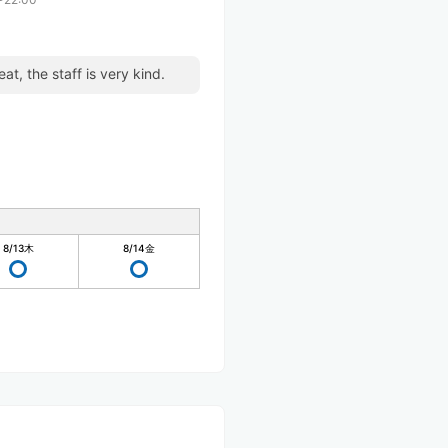
eat, the staff is very kind.
8/13
木
8/14
金