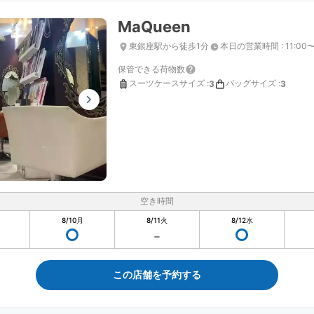
MaQueen
東銀座駅から徒歩1分
本日の営業時間
:
11:00〜
保管できる荷物数
スーツケースサイズ
:
バッグサイズ
:
3
3
空き時間
8/10
月
8/11
火
8/12
水
この店舗を予約する