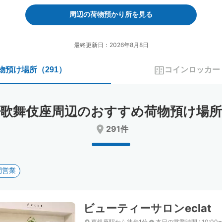
forward
backward
to
to
周辺の荷物預かり所を見る
interact
interact
with
with
the
the
最終更新日：2026年8月8日
calendar
calendar
and
and
物預け場所
（
291
）
コインロッカー
select
select
a
a
date.
date.
Press
Press
歌舞伎座周辺のおすすめ荷物預け場所
the
the
question
question
291件
mark
mark
key
key
to
to
get
get
間営業
the
the
keyboard
keyboard
shortcuts
shortcuts
for
for
ビューティーサロンeclat
changing
changing
dates.
dates.
東銀座駅から徒歩1分
本日の営業時間
:
10:00