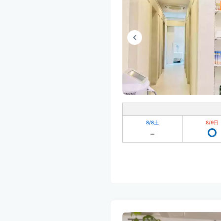
8/8
土
8/9
日