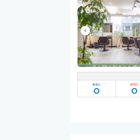
8/8
土
8/9
日