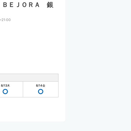
 ＢＥＪＯＲＡ 銀
〜21:00
8/13
木
8/14
金