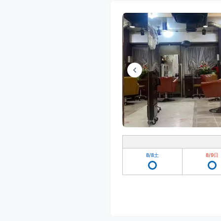
8/8
土
8/9
日