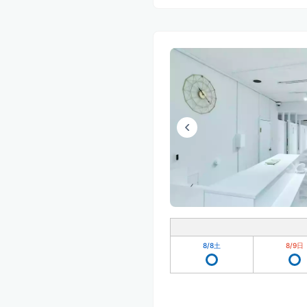
8/8
土
8/9
日