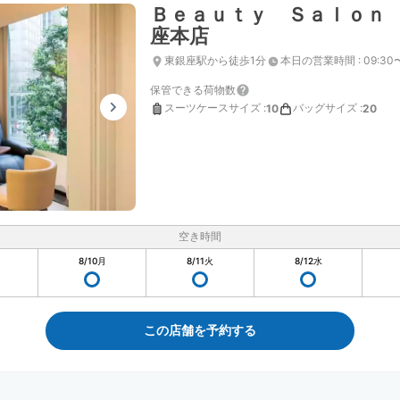
Ｂｅａｕｔｙ Ｓａｌｏｎ
座本店
東銀座駅から徒歩1分
本日の営業時間
:
09:30
保管できる荷物数
スーツケースサイズ
:
バッグサイズ
:
10
20
空き時間
8/10
月
8/11
火
8/12
水
この店舗を予約する