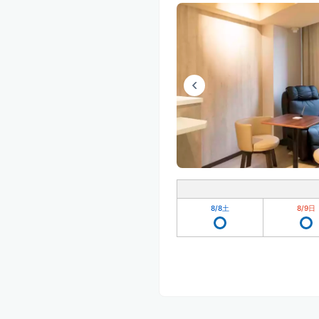
8/8
土
8/9
日