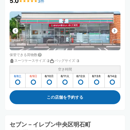
5.0
3件
★
★
★
★
★
★
★
★
★
★
保管できる荷物数
スーツケースサイズ
:
バッグサイズ
:
2
3
空き時間
8/8
土
8/9
日
8/10
月
8/11
火
8/12
水
8/13
木
8/14
金
この店舗を予約する
セブン－イレブン中央区明石町