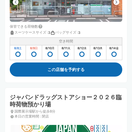
保管できる荷物数
スーツケースサイズ
:
バッグサイズ
:
3
3
空き時間
8/8
土
8/9
日
8/10
月
8/11
火
8/12
水
8/13
木
8/14
金
この店舗を予約する
ジャパンドラッグストアショー２０２６臨
時荷物預かり場
国際展示場駅から徒歩8分
本日の営業時間
:
閉店