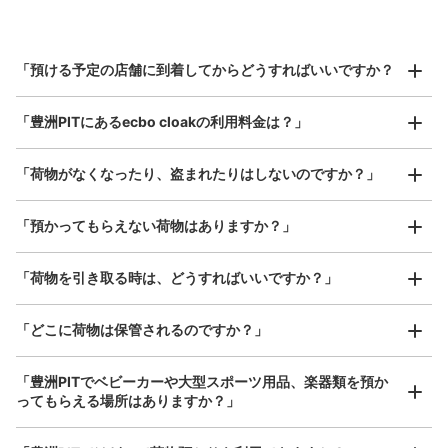
豊洲pit コインロッカー
北は北海道から南は沖縄まで都市部を中心に全国で利用可能なサービスです
ゆりかもめ新豊洲駅から徒歩3分
スーツケースサイズ
本日の営業時間
:
00:00
〜
00:00
¥800
「預ける予定の店舗に到着してからどうすればいいですか？
/
日
豊洲pit 入り口外 左奥
最大辺が45cm以上の大きさのお荷物（スーツケース、楽
「豊洲PITにあるecbo cloakの利用料金は？」
器、ベビーカーなど）
「荷物がなくなったり、盗まれたりはしないのですか？」
好立地 / 好条件店舗も多数
お店で荷物の写真を

「預かってもらえない荷物はありますか？」
アクセスの良い駅ナカ店舗や24時間営業店舗等も多数提携しています
撮ってもらいチェックイン完了
「荷物を引き取る時は、どうすればいいですか？」
保管できる荷物数
「どこに荷物は保管されるのですか？」
大
:
24
/
¥600
支払い方法
現金
「豊洲PITでベビーカーや大型スポーツ用品、楽器類を預か
ってもらえる場所はありますか？」
このコインロッカーの位置を見る
どんなサイズの荷物もOK