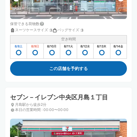
保管できる荷物数
スーツケースサイズ
:
バッグサイズ
:
3
3
空き時間
8/8
土
8/9
日
8/10
月
8/11
火
8/12
水
8/13
木
8/14
金
この店舗を予約する
セブン－イレブン中央区月島１丁目
月島駅から徒歩2分
本日の営業時間
:
00:00〜00:00