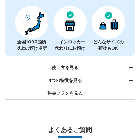
全国1000箇所
コインロッカー
どんなサイズの
以上の預け場所
代わりにお預け
荷物もOK
使い方を見る
4つの特徴を見る
料金プランを見る
バッグサイズ
¥500
/
日
最大辺が45cm未満の大きさのお荷物（リュック、ハンド
よくあるご質問
バッグ、お手荷物など）
スマホからお店と日時を

全国1,000箇所以上と提携
指定して事前予約