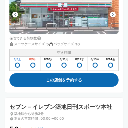
保管できる荷物数
スーツケースサイズ
:
バッグサイズ
:
5
10
空き時間
8/8
土
8/9
日
8/10
月
8/11
火
8/12
水
8/13
木
8/14
金
この店舗を予約する
セブン－イレブン築地日刊スポーツ本社
築地駅から徒歩3分
本日の営業時間
:
00:00〜00:00