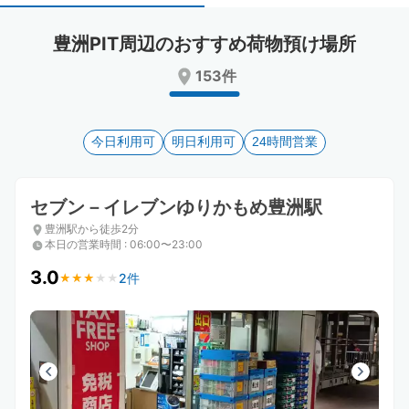
select
select
a
a
豊洲PIT周辺のおすすめ荷物預け場所
date.
date.
Press
Press
153件
the
the
question
question
mark
mark
key
今日利用可
key
明日利用可
24時間営業
to
to
get
get
the
the
セブン－イレブンゆりかもめ豊洲駅
keyboard
keyboard
豊洲駅から徒歩2分
shortcuts
shortcuts
本日の営業時間
:
06:00〜23:00
for
for
changing
changing
3.0
2件
★
★
★
★
★
★
★
★
★
★
dates.
dates.