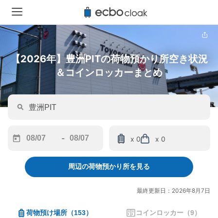
【2026年】豊洲PITの荷物預かり所空き状況
＆コインロッカーまとめ
-
x 0
x 0
Navigate
Navigate
forward
backward
周辺の荷物預かり所を見る
to
to
interact
interact
with
with
最終更新日：2026年8月7日
the
the
calendar
calendar
荷物預け場所
（
153
）
コインロッカー
（
9
）
and
and