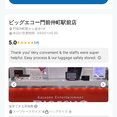
ビッグエコー門前仲町駅前店
門前仲町駅から徒歩1分
本日の営業時間
:
09:00〜05:30
5.0
1件
★
★
★
★
★
★
★
★
★
★
Thank you! Very convenient & the staffs were super
helpful. Easy process & our luggage safely stored. 😊
保管できる荷物数
スーツケースサイズ
:
バッグサイズ
:
6
0