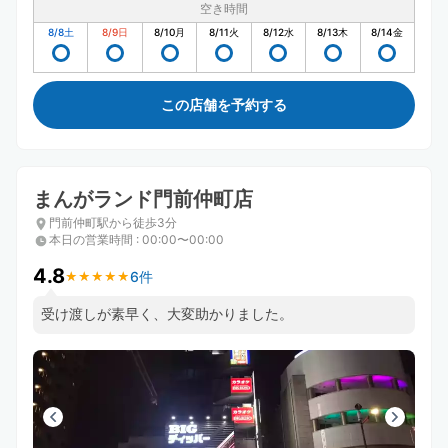
空き時間
8/8
土
8/9
日
8/10
月
8/11
火
8/12
水
8/13
木
8/14
金
この店舗を予約する
まんがランド門前仲町店
門前仲町駅から徒歩3分
本日の営業時間
:
00:00〜00:00
4.8
6件
★
★
★
★
★
★
★
★
★
★
受け渡しが素早く、大変助かりました。