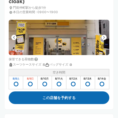
cloak)
門前仲町駅から徒歩1分
本日の営業時間
:
09:00〜19:00
保管できる荷物数
スーツケースサイズ
:
バッグサイズ
:
5
0
空き時間
8/8
土
8/9
日
8/10
月
8/11
火
8/12
水
8/13
木
8/14
金
この店舗を予約する