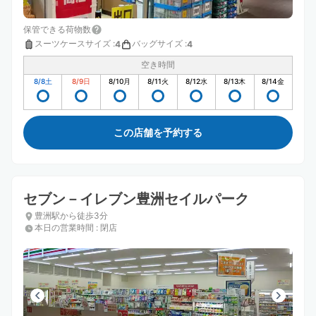
保管できる荷物数
スーツケースサイズ
:
バッグサイズ
:
4
4
空き時間
8/8
土
8/9
日
8/10
月
8/11
火
8/12
水
8/13
木
8/14
金
この店舗を予約する
セブン－イレブン豊洲セイルパーク
豊洲駅から徒歩3分
本日の営業時間
:
閉店