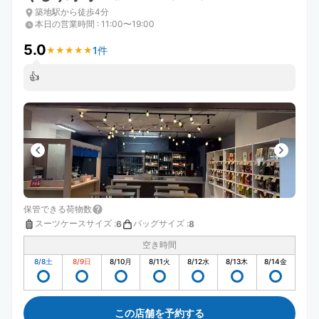
築地駅から徒歩4分
本日の営業時間
:
11:00〜19:00
5.0
1件
★
★
★
★
★
★
★
★
★
★
👍
保管できる荷物数
スーツケースサイズ
:
バッグサイズ
:
6
8
空き時間
8/8
土
8/9
日
8/10
月
8/11
火
8/12
水
8/13
木
8/14
金
この店舗を予約する