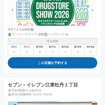
保管できる荷物数
スーツケースサイズ
:
バッグサイズ
:
200
0
空き時間
8/8
土
8/9
日
8/10
月
8/11
火
8/12
水
8/13
木
8/14
金
この店舗を予約する
セブン－イレブン江東牡丹１丁目
門前仲町駅から徒歩3分
本日の営業時間
:
00:00〜00:00