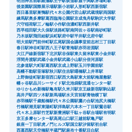
明治神宮前駅
綾瀬駅
王子駅
荻窪駅
霞ヶ関駅
茅場町駅
後楽園駅
国際展示場駅
新小岩駅
人形町駅
西新宿駅
西日暮里駅
巣鴨駅
代々木公園
代官山駅
武蔵境駅
両国駅
練馬駅
奥多摩駅
葛西臨海公園駅
京成曳舟駅
駒沢大学駅
穴守稲荷駅
三ノ輪駅
小作駅
信濃町駅
西新井駅
西早稲田駅
大久保駅
淡路町駅
南阿佐ヶ谷駅
南砂町駅
乃木坂駅
飛田給駅
浜町駅
府中駅
平井駅
北府中駅
明大前駅
門前仲町駅
広尾駅
国会議事堂前
志村三丁目駅
春日駅
神谷町駅
西八王子駅
青海駅
赤羽岩淵駅
大江戸線新宿駅
下北沢駅
谷保駅
東久留米駅
東小金井駅
浮間舟渡駅
武蔵小金井駅
武蔵小山駅
分倍河原駅
北参道駅
六町駅
葛西駅
京成上野駅
玉川学園前駅
保管できる荷物数
高幡不動駅
笹塚駅
秋川駅
住吉駅
曙橋駅
上井草駅
大
:
3
/
¥700
中
:
3
/
¥500
小
:
4
/
¥400
上野御徒町駅
新宿西口駅
西大島駅
東大前駅
梅屋敷駅
支払い方法
幡ヶ谷駅
品川シーサイド駅
北池袋駅
流通センター駅
現金, ICカード
ゆりかもめ新橋駅
亀有駅
久米川駅
京王線新宿駅
駒込駅
このコインロッカーの位置を見る
高井戸駅
四ツ木駅
新馬場駅
水天宮前駅
青物横丁駅
赤羽橋駅
千歳船橋駅
代々木公園駅
鷹の台駅
池尻大橋駅
竹橋駅
潮見駅
東陽町駅
拝島駅
六本木一丁目駅
鶯谷駅
代々木上原駅
竹芝駅
新豊洲駅
千駄ヶ谷駅
台場駅
有明駅
京王多摩センター駅
高尾山口駅
三越前駅
亀戸駅
新豊洲駅改札内コインロッカー
銀座一丁目駅
虎ノ門ヒルズ駅
国立駅
汐留駅
初台駅
西葛西駅
天空橋駅
半蔵門駅
麻布十番駅
目白駅
ゆりかもめ新豊洲駅駅から徒歩0分