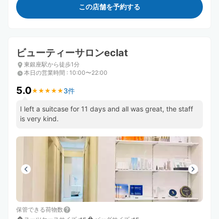
この店舗を予約する
ビューティーサロンeclat
東銀座駅から徒歩1分
本日の営業時間
:
10:00〜22:00
5.0
3件
★
★
★
★
★
★
★
★
★
★
I left a suitcase for 11 days and all was great, the staff
is very kind.
保管できる荷物数