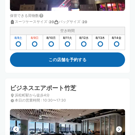
保管できる荷物数
スーツケースサイズ
:
バッグサイズ
:
20
20
空き時間
8/8
土
8/9
日
8/10
月
8/11
火
8/12
水
8/13
木
8/14
金
この店舗を予約する
ビジネスエアポート竹芝
浜松町駅から徒歩4分
本日の営業時間
:
10:30〜17:30