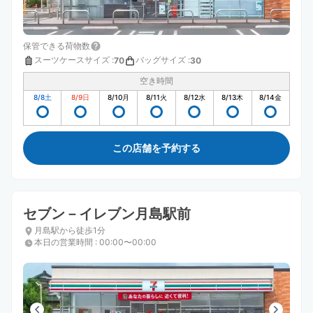
保管できる荷物数
スーツケースサイズ
:
バッグサイズ
:
70
30
空き時間
8/8
土
8/9
日
8/10
月
8/11
火
8/12
水
8/13
木
8/14
金
この店舗を予約する
セブン－イレブン月島駅前
月島駅から徒歩1分
本日の営業時間
:
00:00〜00:00