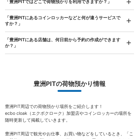
「豊洲PITではどこで荷物預かりを利用できますか？」
手ぶらで1日快適に！
楽器、ベビーカー、ゴルフバッグ等、1人が持てる大きさの荷物であればどんなサイズでも
OK
「豊洲PITにあるコインロッカーなどと何が違うサービスで
豊洲pit コインロッカー
すか？」
ゆりかもめ新豊洲駅から徒歩3分
本日の営業時間
:
00:00
〜
00:00
「豊洲PITにある店舗は、何日前から予約の作成ができます
左奥
か？」
万が一に備えた安心補償
荷物の破損、盗難等万が一に備えた保証も完備で安心
豊洲PITの荷物預かり情報
豊洲PIT周辺での荷物預かり場所をご紹介します！

ecbo cloak（エクボクローク）加盟店やコインロッカーの場所を
保管できる荷物数
随時更新して掲載していきます。

大
:
12
/
¥600
支払い方法
現金
豊洲PIT周辺で観光やお仕事、お買い物などをしているとき、「こ