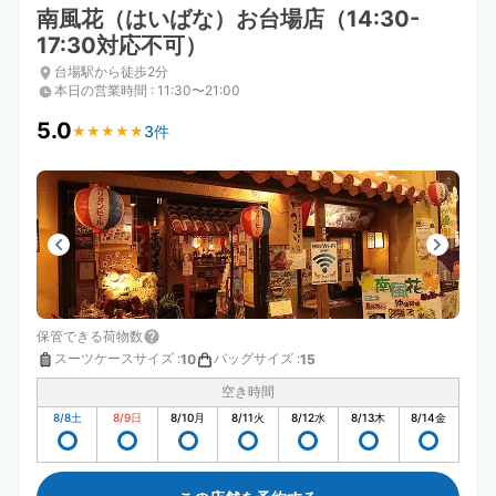
南風花（はいばな）お台場店（14:30-
17:30対応不可）
台場駅から徒歩2分
本日の営業時間
:
11:30〜21:00
5.0
3件
★
★
★
★
★
★
★
★
★
★
保管できる荷物数
スーツケースサイズ
:
バッグサイズ
:
10
15
空き時間
8/8
土
8/9
日
8/10
月
8/11
火
8/12
水
8/13
木
8/14
金