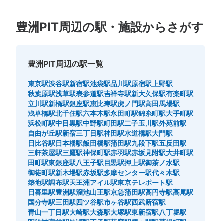
豊洲PIT周辺の駅・施設からさがす
豊洲PIT周辺の駅一覧
保管できる荷物数
東京駅
渋谷駅
新宿駅
池袋駅
品川駅
原宿駅
上野駅
大
:
7
/
¥700
中
:
7
/
¥500
小
:
8
/
¥400
秋葉原駅
浅草駅
表参道駅
吉祥寺駅
新大久保駅
有楽町駅
支払い方法
立川駅
新橋駅
銀座駅
恵比寿駅
虎ノ門駅
高田馬場駅
現金, ICカード
浅草橋駅
北千住駅
六本木駅
永田町駅
錦糸町駅
大手町駅
浜松町駅
中目黒駅
中野駅
町田駅
二子玉川駅
外苑前駅
このコインロッカーの位置を見る
自由が丘駅
新宿三丁目駅
神田駅
水道橋駅
大門駅
日比谷駅
日本橋駅
飯田橋駅
蒲田駅
九段下駅
五反田駅
三軒茶屋駅
三鷹駅
神保町駅
赤羽駅
赤坂見附駅
大井町駅
田町駅
東銀座駅
八王子駅
目黒駅
押上駅
御茶ノ水駅
新豊洲駅改札内改札横コインロッカー
御徒町駅
新木場駅
赤坂駅
多摩センター駅
代々木駅
築地駅
調布駅
天王洲アイル駅
東京テレポート駅
新交通ゆりかもめ新豊洲駅駅から徒歩1分
日暮里駅
豊洲駅
溜池山王駅
京急蒲田駅
高円寺駅
高尾駅
本日の営業時間
:
05:00
〜
00:30
国分寺駅
三田駅
四ツ谷駅
市ヶ谷駅
西武新宿駅
新豊洲駅改札側にある改札内のコインロッカーになりま
青山一丁目駅
大崎駅
大森駅
大塚駅
東新宿駅
八丁堀駅
す。