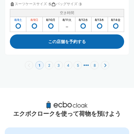
スーツケースサイズ
:
バッグサイズ
:
5
3
空き時間
8/8
土
8/9
日
8/10
月
8/11
火
8/12
水
8/13
木
8/14
金
この店舗を予約する
1
2
3
4
5
8
豊洲PIT周辺のおすすめコインロッカー
9件
エクボクロークを使って荷物を預けよう