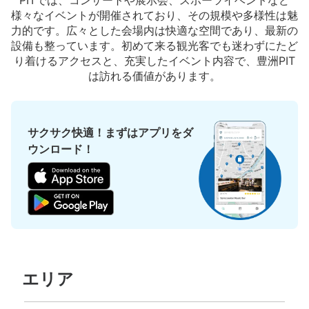
PITでは、コンサートや展示会、スポーツイベントなど
支払い方法
様々なイベントが開催されており、その規模や多様性は魅
現金
力的です。広々とした会場内は快適な空間であり、最新の
このコインロッカーの位置を見る
設備も整っています。初めて来る観光客でも迷わずにたど
り着けるアクセスと、充実したイベント内容で、豊洲PIT
は訪れる価値があります。
新交通ゆりかもめ新豊洲駅改札外コインロ
ッカー
サクサク快適！まずはアプリをダ
新交通ゆりかもめ新豊洲駅駅から徒歩1分
ウンロード！
本日の営業時間
:
00:00
〜
00:00
新豊洲駅改札出て正面のコインロッカーになります
エリア