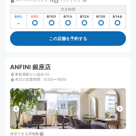
スーツケースサイズ
:
バッグサイズ
:
15
15
空き時間
8/8
土
8/9
日
8/10
月
8/11
火
8/12
水
8/13
木
8/14
金
この店舗を予約する
ANFINI 銀座店
東銀座駅から徒歩1分
本日の営業時間
:
10:00〜18:00
保管できる荷物数