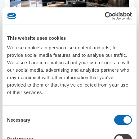
保管できる荷物数
スーツケースサイズ
:
バッグサイズ
:
5
5
空き時間
This website uses cookies
8/8
土
8/9
日
8/10
月
8/11
火
8/12
水
8/13
木
8/14
金
We use cookies to personalise content and ads, to
provide social media features and to analyse our traffic.
We also share information about your use of our site with
この店舗を予約する
our social media, advertising and analytics partners who
may combine it with other information that you’ve
provided to them or that they’ve collected from your use
of their services.
ビッグシェフ
お台場海浜公園駅から徒歩3分
本日の営業時間
:
11:00〜21:00
Consent
5.0
10件
★
★
★
★
★
★
★
★
★
★
Necessary
Selection
手荷物を全て丁寧に預かっていただきました。安心にショ
ッピングができてとても心強かったです。