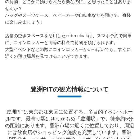
の荷物、どこかに預けられたら楽なのに」と思ったことはありま
このコインロッカーの位置を見る
せんか？

バッグやスーツケース、ベビーカーや自転車などを預けて、身軽
に楽しみましょう！

豊洲pit コインロッカー
店舗の空きスペースを活用したecbo cloakは、スマホ予約で簡単
に、コインロッカーと同等の料金で荷物を預けられます。

ゆりかもめ新豊洲駅から徒歩3分
本日の営業時間
:
00:00
〜
00:00
大型イベントなどの際にコインロッカーがいっぱいでも、すぐに
近くの預け場所を見つけることができます。
屋外 入り口付近
豊洲PITの観光情報について
豊洲PITは東京都江東区に位置する、多目的イベントホー
ルです。最寄り駅はゆりかもめ「豊洲駅」で、徒歩約5分
の距離にあります。豊洲市場の近くに位置しており、周辺
保管できる荷物数
には飲食店やショッピング施設も充実しています。豊洲
小
:
915
/
¥300