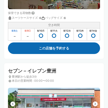
保管できる荷物数
スーツケースサイズ
:
バッグサイズ
:
6
6
空き時間
8/8
土
8/9
日
8/10
月
8/11
火
8/12
水
8/13
木
8/14
金
この店舗を予約する
セブン－イレブン豊洲
豊洲駅から徒歩3分
本日の営業時間
:
00:00〜00:00