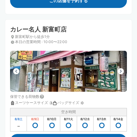
この店舗を予約する
カレー名人 新富町店
新富町駅から徒歩1分
本日の営業時間
:
10:00〜22:00
保管できる荷物数
スーツケースサイズ
:
バッグサイズ
:
3
0
空き時間
8/8
土
8/9
日
8/10
月
8/11
火
8/12
水
8/13
木
8/14
金