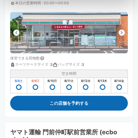
本日の営業時間
:
00:00〜00:00
保管できる荷物数
スーツケースサイズ
:
バッグサイズ
:
3
3
空き時間
8/8
土
8/9
日
8/10
月
8/11
火
8/12
水
8/13
木
8/14
金
この店舗を予約する
ヤマト運輸 門前仲町駅前営業所 (ecbo