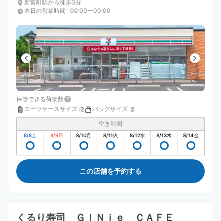
新富町駅から徒歩3分
本日の営業時間
:
00:00〜00:00
保管できる荷物数
スーツケースサイズ
:
バッグサイズ
:
2
2
空き時間
8/8
土
8/9
日
8/10
月
8/11
火
8/12
水
8/13
木
8/14
金
この店舗を予約する
くるり寿司 ＧＩＮｉｅ ＣＡＦＥ