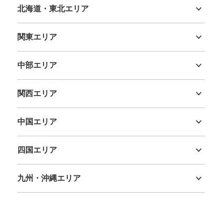
北海道・東北エリア
北海道
青森県
岩手県
宮城県
秋田県
山形県
福島県
保管できる荷物数
大
:
3
/
¥700
中
:
3
/
¥500
小
:
4
/
¥400
関東エリア
支払い方法
茨城県
栃木県
群馬県
埼玉県
千葉県
東京都
神奈川県
現金, ICカード
中部エリア
このコインロッカーの位置を見る
新潟県
富山県
石川県
福井県
山梨県
長野県
岐阜県
静岡県
愛知県
関西エリア
三重県
滋賀県
京都府
大阪府
兵庫県
奈良県
和歌山県
チームラボプラネッツTOKYODMM豊洲近
中国エリア
くゆりかもめ新豊洲駅改札内トイレ前コイ
鳥取県
島根県
岡山県
広島県
山口県
ンロッカー
四国エリア
新交通ゆりかもめ新豊洲駅駅から徒歩1分
本日の営業時間
:
05:00
〜
00:30
徳島県
香川県
愛媛県
高知県
該当施設近くの新豊洲駅改札内トイレ前にあるコインロッ
九州・沖縄エリア
カーになります。
福岡県
佐賀県
長崎県
熊本県
大分県
宮崎県
鹿児島県
沖縄県