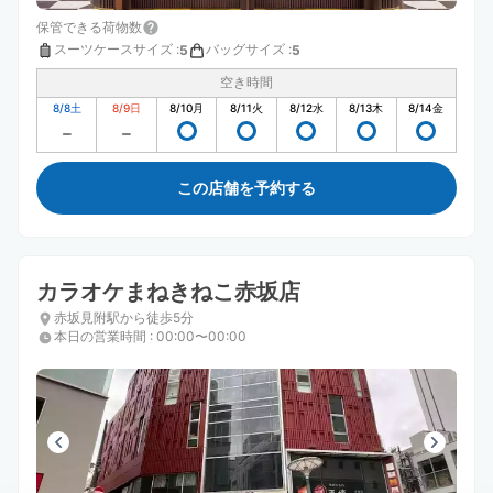
保管できる荷物数
スーツケースサイズ
:
バッグサイズ
:
5
5
空き時間
8/8
土
8/9
日
8/10
月
8/11
火
8/12
水
8/13
木
8/14
金
この店舗を予約する
カラオケまねきねこ赤坂店
赤坂見附駅から徒歩5分
本日の営業時間
:
00:00〜00:00