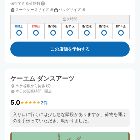
保管できる荷物数
スーツケースサイズ
:
バッグサイズ
:
5
5
空き時間
8/8
土
8/9
日
8/10
月
8/11
火
8/12
水
8/13
木
8/14
金
この店舗を予約する
ケーエム ダンスアーツ
市ケ谷駅から徒歩1分
本日の営業時間
:
閉店
5.0
2件
★
★
★
★
★
★
★
★
★
★
入り口に行くには少し急な階段がありますが、荷物を運ぶ
のを手伝っていただき、助かりました。