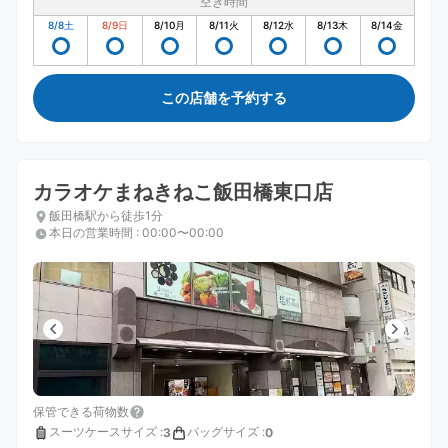
空き時間
8/8
土
8/9
日
8/10
月
8/11
火
8/12
水
8/13
木
8/14
金
この店舗を予約する
カラオケまねきねこ飯田橋東口店
飯田橋駅から徒歩1分
本日の営業時間
:
00:00〜00:00
保管できる荷物数
スーツケースサイズ
:
バッグサイズ
:
3
0