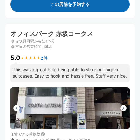
この店舗を予約する
オフィスパーク 赤坂コークス
赤坂見附駅から徒歩2分
本日の営業時間
:
閉店
5.0
2件
★
★
★
★
★
★
★
★
★
★
This was a great help being able to store our bigger
suitcases. Easy to hook and hassle free. Staff very nice.
保管できる荷物数