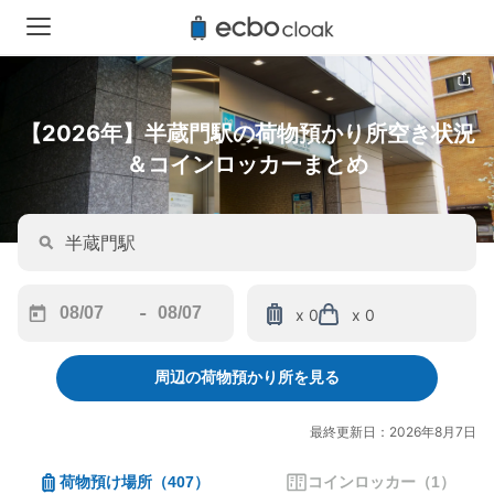
【2026年】半蔵門駅の荷物預かり所空き状況
＆コインロッカーまとめ
-
x 0
x 0
Navigate
Navigate
forward
backward
周辺の荷物預かり所を見る
to
to
interact
interact
with
with
最終更新日：2026年8月7日
the
the
calendar
calendar
荷物預け場所
（
407
）
コインロッカー
（
1
）
and
and