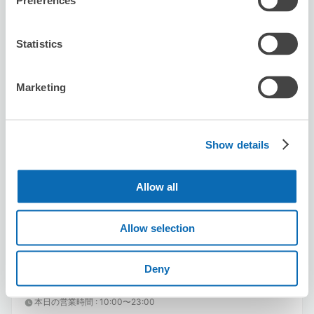
Preferences
Statistics
Marketing
保管できる荷物数
スーツケースサイズ
:
バッグサイズ
:
20
0
空き時間
Show details
8/8
土
8/9
日
8/10
月
8/11
火
8/12
水
8/13
木
8/14
金
Allow all
この店舗を予約する
Allow selection
Deny
アジアン屋台 チャオパリバール赤坂
溜池山王駅から徒歩3分
本日の営業時間
:
10:00〜23:00