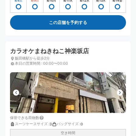
8/8
土
8/9
日
8/10
月
8/11
火
8/12
水
8/13
木
8/14
金
この店舗を予約する
カラオケまねきねこ神楽坂店
飯田橋駅から徒歩2分
本日の営業時間
:
00:00〜00:00
保管できる荷物数
スーツケースサイズ
:
バッグサイズ
:
3
0
空き時間