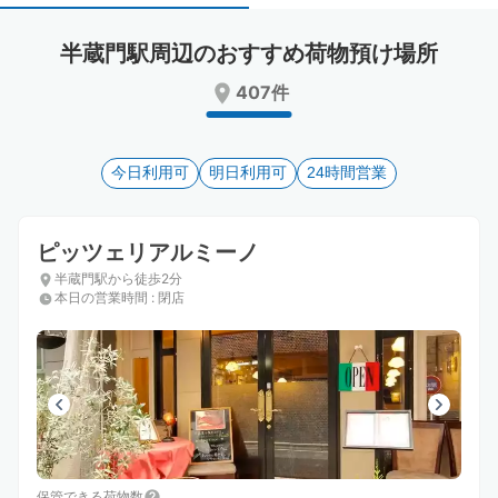
select
select
a
a
半蔵門駅周辺のおすすめ荷物預け場所
date.
date.
Press
Press
407件
the
the
question
question
mark
mark
key
今日利用可
key
明日利用可
24時間営業
to
to
get
get
the
the
ピッツェリアルミーノ
keyboard
keyboard
半蔵門駅から徒歩2分
shortcuts
shortcuts
本日の営業時間
:
閉店
for
for
changing
changing
dates.
dates.
保管できる荷物数