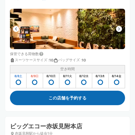
保管できる荷物数
スーツケースサイズ
:
バッグサイズ
:
10
10
空き時間
8/8
土
8/9
日
8/10
月
8/11
火
8/12
水
8/13
木
8/14
金
この店舗を予約する
ビッグエコー赤坂見附本店
赤坂見附駅から徒歩1分