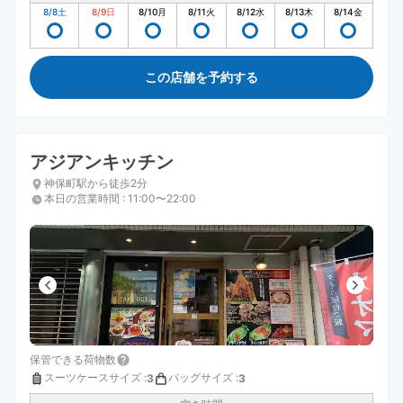
8/8
土
8/9
日
8/10
月
8/11
火
8/12
水
8/13
木
8/14
金
この店舗を予約する
アジアンキッチン
神保町駅から徒歩2分
本日の営業時間
:
11:00〜22:00
保管できる荷物数
スーツケースサイズ
:
バッグサイズ
:
3
3