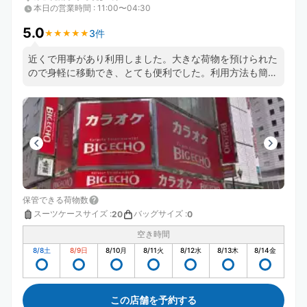
本日の営業時間
:
11:00〜04:30
5.0
3件
★
★
★
★
★
★
★
★
★
★
近くで用事があり利用しました。大きな荷物を預けられた
ので身軽に移動でき、とても便利でした。利用方法も簡単
でスムーズ。ビッグエコーで休憩や着替え、荷物整理もで
きて快適でした。また利用したいです。
保管できる荷物数
スーツケースサイズ
:
バッグサイズ
:
20
0
空き時間
8/8
土
8/9
日
8/10
月
8/11
火
8/12
水
8/13
木
8/14
金
この店舗を予約する