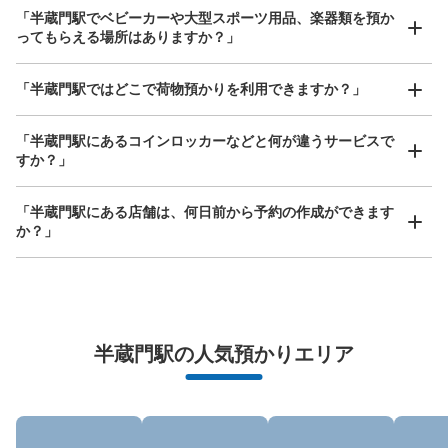
大
:
5
/
¥700
中
:
4
/
¥500
小
:
14
/
¥400
「半蔵門駅でベビーカーや大型スポーツ用品、楽器類を預か
ってもらえる場所はありますか？」
支払い方法
現金, ICカード
どんなサイズの荷物もOK
「半蔵門駅ではどこで荷物預かりを利用できますか？」
このコインロッカーの位置を見る
手ぶらで1日快適に！
楽器、ベビーカー、ゴルフバッグ等、1人が持てる大きさの荷物であればどんなサイズでも
OK
「半蔵門駅にあるコインロッカーなどと何が違うサービスで
すか？」
「半蔵門駅にある店舗は、何日前から予約の作成ができます
か？」
万が一に備えた安心補償
半蔵門駅の人気預かりエリア
荷物の破損、盗難等万が一に備えた保証も完備で安心