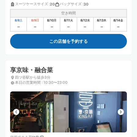
スーツケースサイズ
:
バッグサイズ
:
20
30
空き時間
8/8
土
8/9
日
8/10
月
8/11
火
8/12
水
8/13
木
8/14
金
この店舗を予約する
享京味・融合菜
四ツ谷駅から徒歩3分
本日の営業時間
:
10:30〜23:00