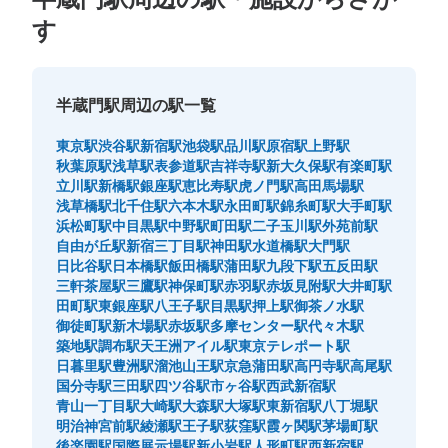
す
半蔵門駅周辺の駅一覧
東京駅
渋谷駅
新宿駅
池袋駅
品川駅
原宿駅
上野駅
秋葉原駅
浅草駅
表参道駅
吉祥寺駅
新大久保駅
有楽町駅
立川駅
新橋駅
銀座駅
恵比寿駅
虎ノ門駅
高田馬場駅
浅草橋駅
北千住駅
六本木駅
永田町駅
錦糸町駅
大手町駅
浜松町駅
中目黒駅
中野駅
町田駅
二子玉川駅
外苑前駅
自由が丘駅
新宿三丁目駅
神田駅
水道橋駅
大門駅
日比谷駅
日本橋駅
飯田橋駅
蒲田駅
九段下駅
五反田駅
三軒茶屋駅
三鷹駅
神保町駅
赤羽駅
赤坂見附駅
大井町駅
田町駅
東銀座駅
八王子駅
目黒駅
押上駅
御茶ノ水駅
御徒町駅
新木場駅
赤坂駅
多摩センター駅
代々木駅
築地駅
調布駅
天王洲アイル駅
東京テレポート駅
日暮里駅
豊洲駅
溜池山王駅
京急蒲田駅
高円寺駅
高尾駅
国分寺駅
三田駅
四ツ谷駅
市ヶ谷駅
西武新宿駅
青山一丁目駅
大崎駅
大森駅
大塚駅
東新宿駅
八丁堀駅
明治神宮前駅
綾瀬駅
王子駅
荻窪駅
霞ヶ関駅
茅場町駅
後楽園駅
国際展示場駅
新小岩駅
人形町駅
西新宿駅