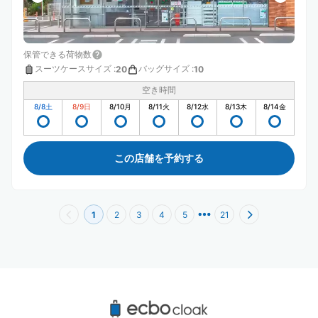
保管できる荷物数
スーツケースサイズ
:
バッグサイズ
:
20
10
空き時間
8/8
土
8/9
日
8/10
月
8/11
火
8/12
水
8/13
木
8/14
金
この店舗を予約する
1
2
3
4
5
21
半蔵門駅周辺のおすすめコインロッカー