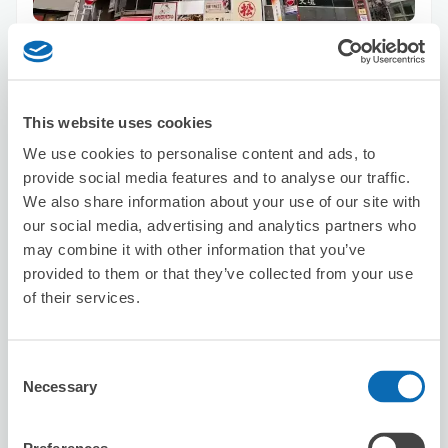
保管できる荷物数
スーツケースサイズ
:
バッグサイズ
:
3
0
空き時間
8/8
土
8/9
日
8/10
月
8/11
火
8/12
水
8/13
木
8/14
金
This website uses cookies
残2
We use cookies to personalise content and ads, to
provide social media features and to analyse our traffic.
この店舗を予約する
We also share information about your use of our site with
our social media, advertising and analytics partners who
may combine it with other information that you’ve
provided to them or that they’ve collected from your use
ビッグエコー赤坂駅前店
of their services.
赤坂駅から徒歩1分
本日の営業時間
:
12:00〜04:30
5.0
3件
★
★
★
★
★
★
★
★
★
★
Consent
Necessary
Selection
遅めの時間に受け渡しをしたかったので助かりました！ス
ムーズ且つ丁寧にご対応いただきありがとうございまし
た。