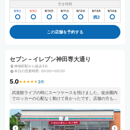
空き時間
8/8
土
8/9
日
8/10
月
8/11
火
8/12
水
8/13
木
8/14
金
残2
この店舗を予約する
セブン－イレブン神田専大通り
神保町駅から徒歩3分
本日の営業時間
:
00:00〜00:00
5.0
3件
★
★
★
★
★
★
★
★
★
★
武道館ライブの時にスーツケースを預けました。徒歩圏内
でロッカーの心配なく動けて良かったです。店舗の方も丁
寧に対応してくださいました。ライブ終了後で受け取り時
間が前後する可能性があることを伝えた時も快く問題ない
と答えてくださり安心できました。