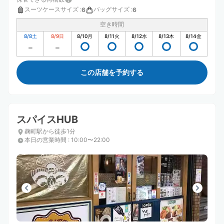
スーツケースサイズ
:
バッグサイズ
:
6
6
空き時間
8/8
土
8/9
日
8/10
月
8/11
火
8/12
水
8/13
木
8/14
金
この店舗を予約する
スパイスHUB
麹町駅から徒歩1分
本日の営業時間
:
10:00〜22:00