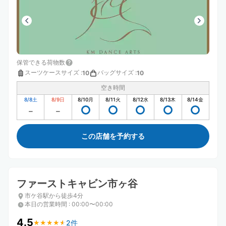
保管できる荷物数
スーツケースサイズ
:
バッグサイズ
:
10
10
空き時間
8/8
土
8/9
日
8/10
月
8/11
火
8/12
水
8/13
木
8/14
金
この店舗を予約する
ファーストキャビン市ヶ谷
市ケ谷駅から徒歩4分
本日の営業時間
:
00:00〜00:00
4.5
2件
★
★
★
★
★
★
★
★
★
★