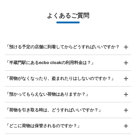
¥500
/
日
最大辺が45cm未満の大きさのお荷物（リュック、ハンド
よくあるご質問
バッグ、お手荷物など）
スマホからお店と日時を

全国1,000箇所以上と提携
指定して事前予約
東京メトロ半蔵門駅改札外コインロッカー
北は北海道から南は沖縄まで都市部を中心に全国で利用可能なサービスです
東京メトロ半蔵門線半蔵門駅駅から徒歩0分
スーツケースサイズ
本日の営業時間
:
05:00
〜
23:59
¥800
「預ける予定の店舗に到着してからどうすればいいですか？
/
日
半蔵門方面改札を出て左手にしばらく進んだ先にありま
す。付近には1・2・6番出口があります。隣りにはアイス
最大辺が45cm以上の大きさのお荷物（スーツケース、楽
「半蔵門駅にあるecbo cloakの利用料金は？」
器、ベビーカーなど）
クリームの自動販売機と飲料の自動券売機、セブン銀行
ATMがあります。
「荷物がなくなったり、盗まれたりはしないのですか？」
好立地 / 好条件店舗も多数
お店で荷物の写真を

「預かってもらえない荷物はありますか？」
アクセスの良い駅ナカ店舗や24時間営業店舗等も多数提携しています
撮ってもらいチェックイン完了
「荷物を引き取る時は、どうすればいいですか？」
「どこに荷物は保管されるのですか？」
保管できる荷物数