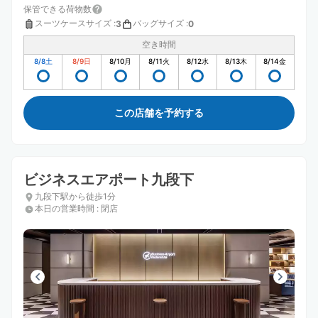
保管できる荷物数
スーツケースサイズ
:
バッグサイズ
:
3
0
空き時間
8/8
土
8/9
日
8/10
月
8/11
火
8/12
水
8/13
木
8/14
金
この店舗を予約する
ビジネスエアポート九段下
九段下駅から徒歩1分
本日の営業時間
:
閉店