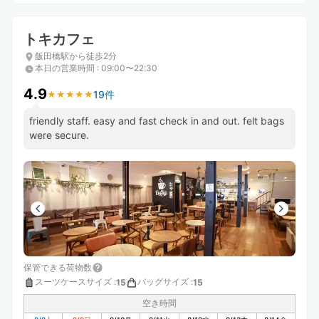
トキカフェ
飯田橋駅から徒歩2分
本日の営業時間
:
09:00〜22:30
4.9
19件
★
★
★
★
★
★
★
★
★
★
friendly staff. easy and fast check in and out. felt bags
were secure.
保管できる荷物数
スーツケースサイズ
:
バッグサイズ
:
15
15
空き時間