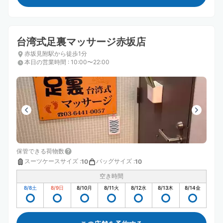
台湾式足裏マッサージ赤坂店
赤坂見附駅から徒歩1分
本日の営業時間
:
10:00〜22:00
保管できる荷物数
スーツケースサイズ
:
バッグサイズ
:
10
10
空き時間
8/8
土
8/9
日
8/10
月
8/11
火
8/12
水
8/13
木
8/14
金