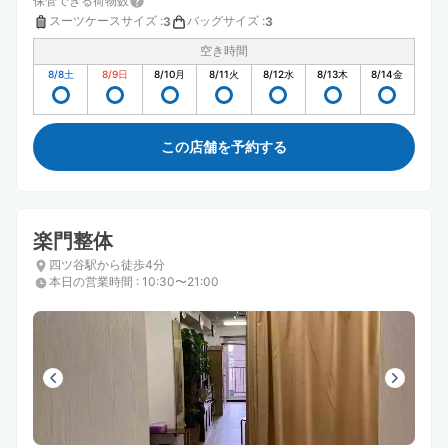
保管できる荷物数
スーツケースサイズ
:
バッグサイズ
:
3
3
空き時間
8/8
土
8/9
日
8/10
月
8/11
火
8/12
水
8/13
木
8/14
金
この店舗を予約する
楽門整体
四ツ谷駅から徒歩4分
本日の営業時間
:
10:30〜21:00