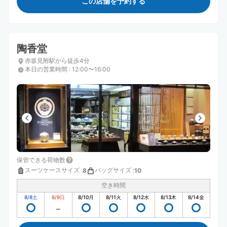
この店舗を予約する
陶香堂
赤坂見附駅から徒歩4分
本日の営業時間
:
12:00〜16:00
保管できる荷物数
スーツケースサイズ
:
バッグサイズ
:
8
10
空き時間
8/8
土
8/9
日
8/10
月
8/11
火
8/12
水
8/13
木
8/14
金