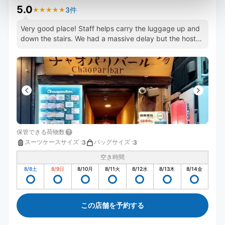
5.0
3件
★
★
★
★
★
★
★
★
★
★
Very good place! Staff helps carry the luggage up and
down the stairs. We had a massive delay but the host
was helpful.
保管できる荷物数
スーツケースサイズ
:
バッグサイズ
:
3
3
空き時間
8/8
土
8/9
日
8/10
月
8/11
火
8/12
水
8/13
木
8/14
金
この店舗を予約する