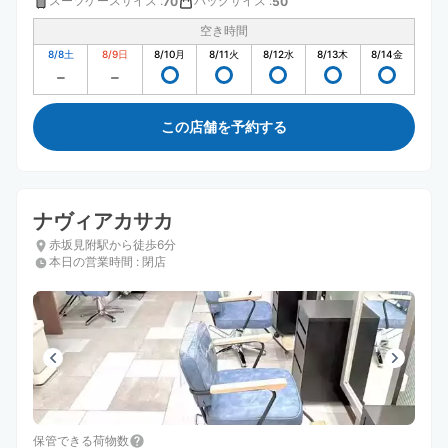
スーツケースサイズ
:
バッグサイズ
:
70
50
空き時間
8/8
土
8/9
日
8/10
月
8/11
火
8/12
水
8/13
木
8/14
金
この店舗を予約する
ナヴィアカサカ
赤坂見附駅から徒歩6分
本日の営業時間
:
閉店
保管できる荷物数