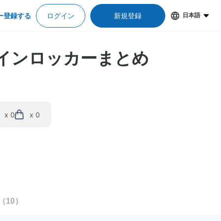
ー登録する
ログイン
新規登録
日本語
コインロッカーまとめ
x 0
x 0
（
10
）