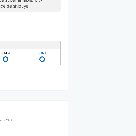
ruce de shibuya
8/14
金
8/15
土
〜04:30