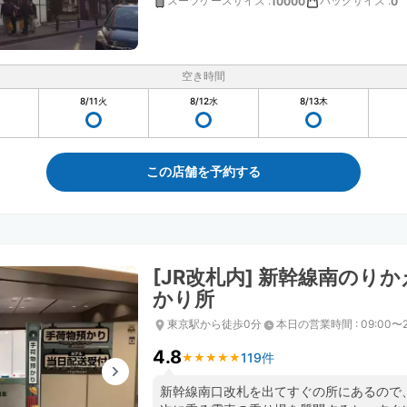
スーツケースサイズ
:
バッグサイズ
:
10000
0
空き時間
8/11
火
8/12
水
8/13
木
この店舗を予約する
[JR改札内] 新幹線南のり
かり所
東京駅から徒歩0分
本日の営業時間
:
09:00〜2
4.8
119件
★
★
★
★
★
★
★
★
★
★
新幹線南口改札を出てすぐの所にあるので