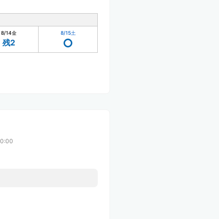
8/14
金
8/15
土
残2
0:00