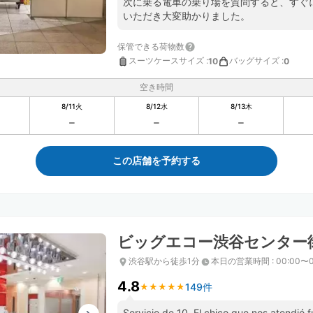
次に乗る電車の乗り場を質問すると、すぐ
いただき大変助かりました。
保管できる荷物数
スーツケースサイズ
:
バッグサイズ
:
10
0
空き時間
8/11
火
8/12
水
8/13
木
この店舗を予約する
ビッグエコー渋谷センター
渋谷駅から徒歩1分
本日の営業時間
:
00:00〜0
4.8
149件
★
★
★
★
★
★
★
★
★
★
Servicio de 10. El chico que nos atendió