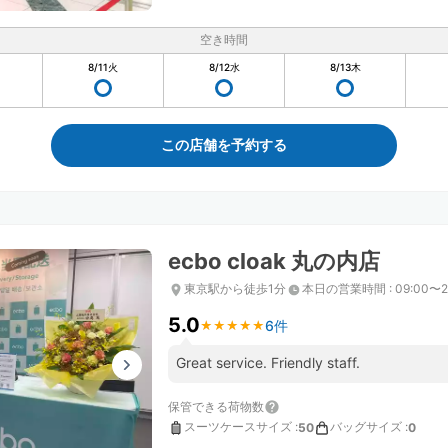
空き時間
8/11
火
8/12
水
8/13
木
この店舗を予約する
ecbo cloak 丸の内店
東京駅から徒歩1分
本日の営業時間
:
09:00〜2
5.0
6件
★
★
★
★
★
★
★
★
★
★
Great service. Friendly staff.
保管できる荷物数
スーツケースサイズ
:
バッグサイズ
:
50
0