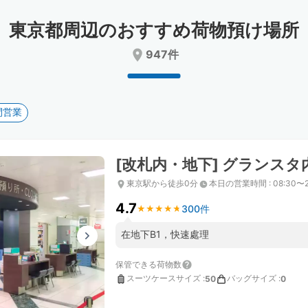
date.
date.
Press
Press
東京都周辺のおすすめ荷物預け場所
the
the
question
question
947件
mark
mark
key
key
to
to
get
get
間営業
the
the
keyboard
keyboard
shortcuts
shortcuts
for
for
[改札内・地下] グランス
changing
changing
dates.
dates.
東京駅から徒歩0分
本日の営業時間
:
08:30〜2
4.7
300件
★
★
★
★
★
★
★
★
★
★
在地下B1，快速處理
保管できる荷物数
スーツケースサイズ
:
バッグサイズ
:
50
0