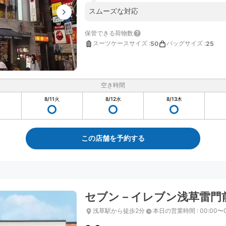
スムーズな対応
保管できる荷物数
スーツケースサイズ
:
バッグサイズ
:
50
25
空き時間
8/11
火
8/12
水
8/13
木
この店舗を予約する
セブン－イレブン浅草雷門
浅草駅から徒歩2分
本日の営業時間
:
00:00〜