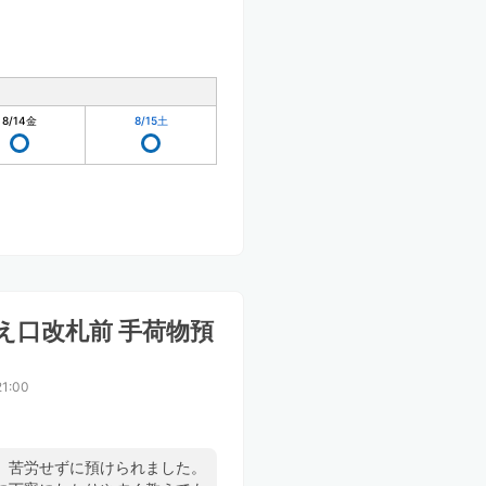
8/14
金
8/15
土
かえ口改札前 手荷物預
1:00
、苦労せずに預けられました。