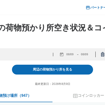
パートナ
都の荷物預かり所空き状況＆
-
Navigate
Navigate
forward
backward
to
to
周辺の荷物預かり所を見る
interact
interact
with
with
the
the
最終更新日：2026年8月9日
calendar
calendar
and
and
物預け場所
（
947
）
コインロッカー
select
select
a
a