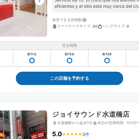
eficientes y el sitio está muy cerca del c
保管できる荷物数
スーツケースサイズ
:
バッグサイズ
:
30
0
空き時間
8/11
火
8/12
水
8/13
木
この店舗を予約する
ジョイサウンド水道橋店
水道橋駅から徒歩1分
本日の営業時間
:
10:00
5.0
3件
★
★
★
★
★
★
★
★
★
★