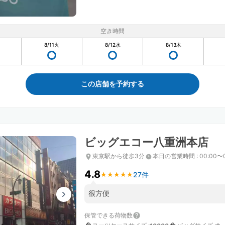
空き時間
8/11
火
8/12
水
8/13
木
この店舗を予約する
ビッグエコー八重洲本店
東京駅から徒歩3分
本日の営業時間
:
00:00〜
4.8
27件
★
★
★
★
★
★
★
★
★
★
很方便
保管できる荷物数