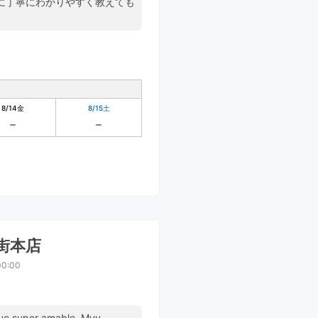
に丁寧にわかりやすく教えても
8/14
金
8/15
土
街本店
0:00
 fue super amable. Muy