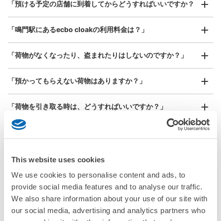
¥800
「預ける予定の店舗に到着してからどうすればいいですか？
/
日
最大辺が45cm以上の大きさのお荷物（スーツケース、楽
「鳴門駅にあるecbo cloakの利用料金は？」
器、ベビーカーなど）
「荷物がなくなったり、盗まれたりはしないのですか？」
好立地 / 好条件店舗も多数
お店で荷物の写真を

「預かってもらえない荷物はありますか？」
アクセスの良い駅ナカ店舗や24時間営業店舗等も多数提携しています
撮ってもらいチェックイン完了
「荷物を引き取る時は、どうすればいいですか？」
「どこに荷物は保管されるのですか？」
「鳴門駅でベビーカーや大型スポーツ用品、楽器類を預かっ
This website uses cookies
てもらえる場所はありますか？」
We use cookies to personalise content and ads, to
provide social media features and to analyse our traffic.
どんなサイズの荷物もOK
「鳴門駅ではどこで荷物預かりを利用できますか？」
We also share information about your use of our site with
手ぶらで1日快適に！
楽器、ベビーカー、ゴルフバッグ等、1人が持てる大きさの荷物であればどんなサイズでも
our social media, advertising and analytics partners who
OK
「鳴門駅にあるコインロッカーなどと何が違うサービスです