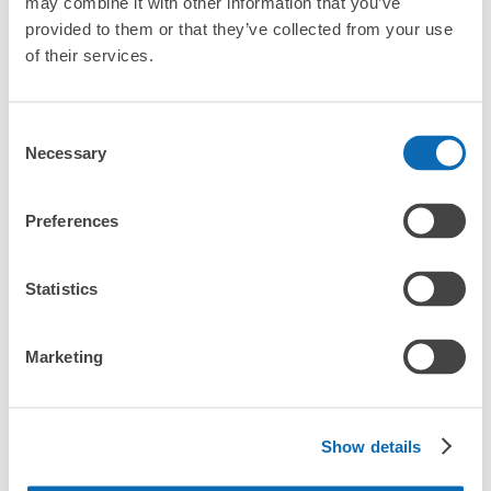
may combine it with other information that you’ve
か？」
provided to them or that they’ve collected from your use
of their services.
「鳴門駅にある店舗は、何日前から予約の作成ができます
か？」
Consent
Necessary
Selection
万が一に備えた安心補償
Preferences
荷物の破損、盗難等万が一に備えた保証も完備で安心
鳴門駅の荷物預かり情報
Statistics
鳴門駅周辺での荷物預かり場所をご紹介します！

ecbo cloak（エクボクローク）加盟店やコインロッカーの場所を
随時更新して掲載していきます。

Marketing
鳴門駅周辺で観光やお仕事、お買い物などをしているとき、「こ
の荷物、どこかに預けられたら楽なのに」と思ったことはありま
Show details
せんか？

バッグやスーツケース、ベビーカーや自転車などを預けて、身軽