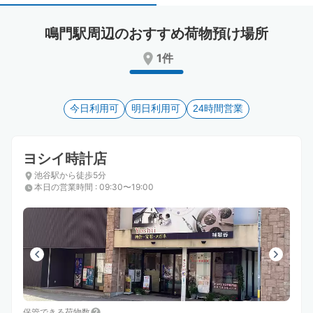
select
select
a
a
鳴門駅周辺のおすすめ荷物預け場所
date.
date.
Press
Press
1件
the
the
question
question
mark
mark
key
今日利用可
key
明日利用可
24時間営業
to
to
get
get
the
the
ヨシイ時計店
keyboard
keyboard
池谷駅から徒歩5分
shortcuts
shortcuts
本日の営業時間
:
09:30〜19:00
for
for
changing
changing
dates.
dates.
保管できる荷物数