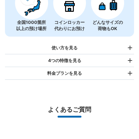
全国1000箇所
コインロッカー
どんなサイズの
以上の預け場所
代わりにお預け
荷物もOK
使い方を見る
4つの特徴を見る
料金プランを見る
バッグサイズ
¥500
/
日
最大辺が45cm未満の大きさのお荷物（リュック、ハンド
よくあるご質問
バッグ、お手荷物など）
スマホからお店と日時を

全国1,000箇所以上と提携
指定して事前予約
北は北海道から南は沖縄まで都市部を中心に全国で利用可能なサービスです
スーツケースサイズ