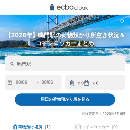
【2026年】鳴門駅の荷物預かり所空き状況＆
コインロッカーまとめ
-
x 0
x 0
Navigate
Navigate
forward
backward
周辺の荷物預かり所を見る
to
to
interact
interact
with
with
最終更新日：2026年8月6日
the
the
calendar
calendar
荷物預け場所
（
1
）
コインロッカー
（
0
）
and
and