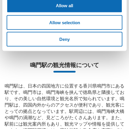
に楽しみましょう！

Allow all
店舗の空きスペースを活用したecbo cloakは、スマホ予約で簡単
に、コインロッカーと同等の料金で荷物を預けられます。

Allow selection
大型イベントなどの際にコインロッカーがいっぱいでも、すぐに
近くの預け場所を見つけることができます。
Deny
鳴門駅の観光情報について
鳴門駅は、日本の四国地方に位置する香川県鳴門市にある
駅です。鳴門市は、鳴門海峡を挟んで徳島県と隣接してお
り、その美しい自然環境と観光名所で知られています。鳴
門駅は、四国内外からのアクセスが便利であり、観光客に
とっての拠点となっています。駅周辺には、鳴門海峡大橋
や鳴門の渦潮など、見どころがたくさんあります。また、
駅前には観光案内所もあり、観光マップや情報を提供して