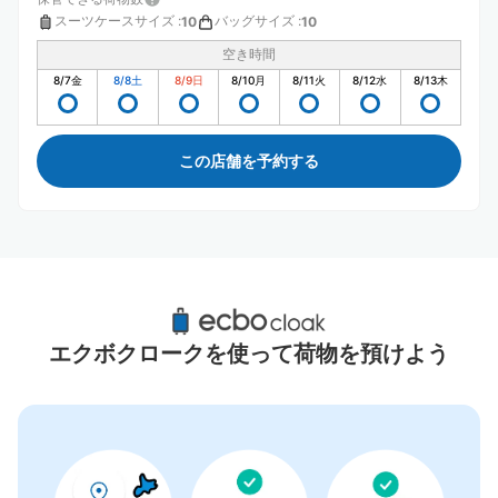
スーツケースサイズ
:
バッグサイズ
:
10
10
空き時間
8/7
金
8/8
土
8/9
日
8/10
月
8/11
火
8/12
水
8/13
木
この店舗を予約する
鳴門駅周辺のおすすめコインロッカー
0件
エクボクロークを使って荷物を預けよう
コインロッカーの情報はありません