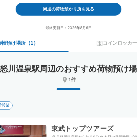
forward
backward
to
to
周辺の荷物預かり所を見る
interact
interact
with
with
the
the
最終更新日：2026年8月6日
calendar
calendar
and
and
荷物預け場所
（
1
）
コインロッカー
select
select
a
a
date.
date.
Press
Press
鬼怒川温泉駅周辺のおすすめ荷物預け場
the
the
question
question
1件
mark
mark
key
key
to
to
get
get
間営業
the
the
keyboard
keyboard
shortcuts
shortcuts
for
for
東武トップツアーズ
changing
changing
dates.
dates.
鬼怒川温泉駅から徒歩0分
本日の営業時間
:
09