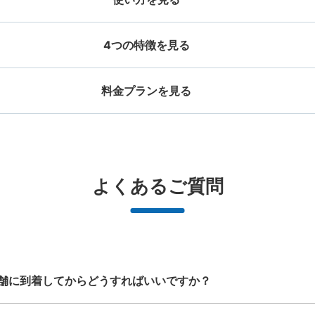
4つの特徴を見る
料金プランを見る
お店で荷物の写真を

店と日時を

撮ってもらいチェックイ
手ぶらで
ッグサイズ
スーツケースサイズ
事前予約
ン完了
¥500
¥800
/
日
/
日
大辺が45cm未満の大きさのお荷物（リュッ
最大辺が45cm以上の
と提携
好立地 / 好条件店舗も多数
どんなサイズの荷物もOK
万
よくあるご質問
、ハンドバッグ、お手荷物など）
ケース、楽器、ベビーカ
で都市部を
アクセスの良い駅ナカ店舗や24時間営
楽器、ベビーカー、ゴルフバッグ等、1
荷物の破
ービスです
業店舗等も多数提携しています
人が持てる大きさの荷物であればどん
なサイズでもOK
舗に到着してからどうすればいいですか？