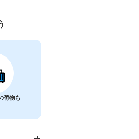
カー
う
の荷物も