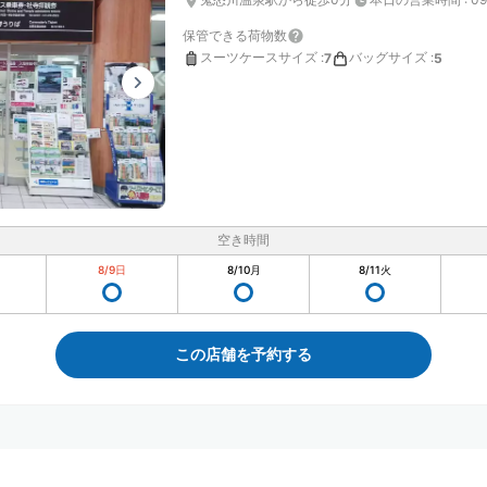
保管できる荷物数
スーツケースサイズ
:
バッグサイズ
:
7
5
空き時間
8/9
日
8/10
月
8/11
火
この店舗を予約する