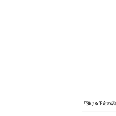
スマホからお
バ
指定して
最
全国1,000箇所以上
ク
北は北海道から南は沖縄ま
中心に全国で利用可能なサ
「預ける予定の店