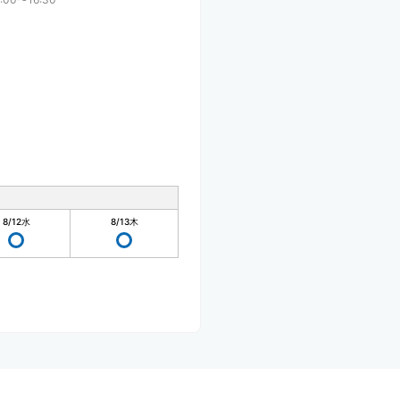
8/12
水
8/13
木