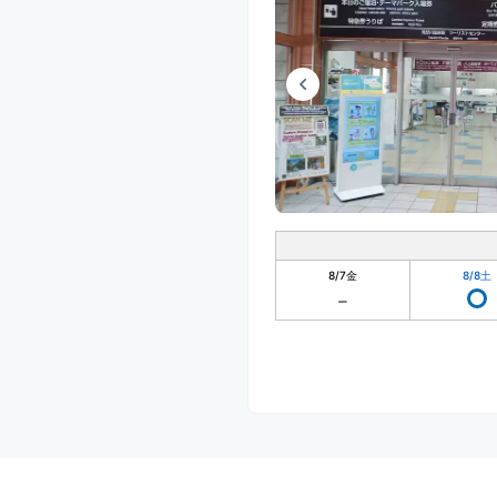
8/7
金
8/8
土