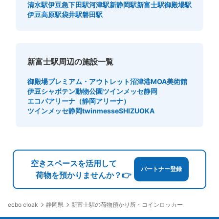
清水駅
伊豆急下田駅
河津駅
新静岡駅
新富士駅
御殿場駅
伊豆高原駅
袋井駅
磐田駅
新富士駅周辺の施設一覧
御殿場プレミアム・アウトレット
沼津港
MOA美術館
伊豆シャボテン動物公園
ツインメッセ静岡
エコパアリーナ（静岡アリーナ）
ツインメッセ静岡twinmesseSHIZUOKA
空きスペースを活用して
パートナー登録
荷物を預かりませんか？👉
静岡県
新富士駅の荷物預かり所・コインロッカー
ecbo cloak