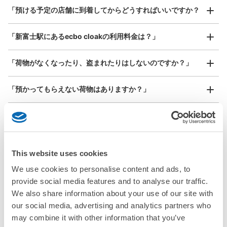
¥800
「預ける予定の店舗に到着してからどうすればいいですか？
/
日
最大辺が45cm以上の大きさのお荷物（スーツケース、楽
「新富士駅にあるecbo cloakの利用料金は？」
器、ベビーカーなど）
「荷物がなくなったり、盗まれたりはしないのですか？」
好立地 / 好条件店舗も多数
お店で荷物の写真を

「預かってもらえない荷物はありますか？」
アクセスの良い駅ナカ店舗や24時間営業店舗等も多数提携しています
撮ってもらいチェックイン完了
「荷物を引き取る時は、どうすればいいですか？」
「どこに荷物は保管されるのですか？」
This website uses cookies
「新富士駅でベビーカーや大型スポーツ用品、楽器類を預か
We use cookies to personalise content and ads, to
ってもらえる場所はありますか？」
provide social media features and to analyse our traffic.
We also share information about your use of our site with
どんなサイズの荷物もOK
「新富士駅ではどこで荷物預かりを利用できますか？」
our social media, advertising and analytics partners who
手ぶらで1日快適に！
楽器、ベビーカー、ゴルフバッグ等、1人が持てる大きさの荷物であればどんなサイズでも
may combine it with other information that you’ve
OK