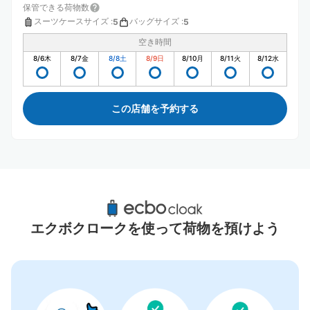
保管できる荷物数
スーツケースサイズ
:
バッグサイズ
:
5
5
空き時間
8/6
木
8/7
金
8/8
土
8/9
日
8/10
月
8/11
火
8/12
水
この店舗を予約する
新富士駅周辺のおすすめコインロッカー
0件
エクボクロークを使って荷物を預けよう
コインロッカーの情報はありません