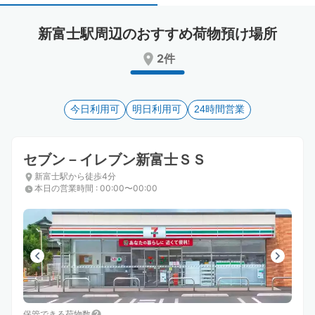
select
select
a
a
新富士駅周辺のおすすめ荷物預け場所
date.
date.
Press
Press
2件
the
the
question
question
mark
mark
key
今日利用可
key
明日利用可
24時間営業
to
to
get
get
the
the
セブン－イレブン新富士ＳＳ
keyboard
keyboard
新富士駅から徒歩4分
shortcuts
shortcuts
本日の営業時間
:
00:00〜00:00
for
for
changing
changing
dates.
dates.
保管できる荷物数