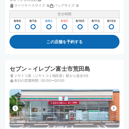
スーツケースサイズ
:
バッグサイズ
:
5
5
空き時間
8/6
木
8/7
金
8/8
土
8/9
日
8/10
月
8/11
火
8/12
水
この店舗を予約する
セブン－イレブン富士市荒田島
ジヤトコ前（ジヤトコ１地区前）駅から徒歩2分
本日の営業時間
:
00:00〜00:00