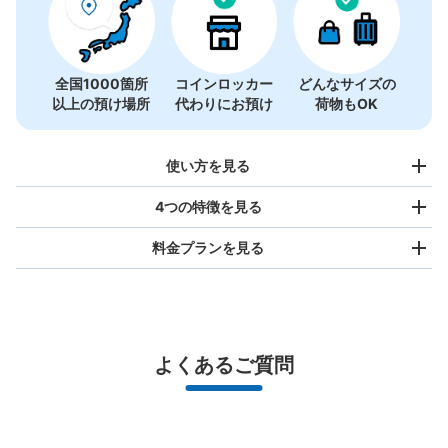
全国1000箇所
コインロッカー
どんなサイズの
以上の預け場所
代わりにお預け
荷物もOK
使い方を見る
4つの特徴を見る
料金プランを見る
バッグサイズ
¥500
/
日
最大辺が45cm未満の大きさのお荷物（リュック、ハンド
よくあるご質問
バッグ、お手荷物など）
スマホからお店と日時を

全国1,000箇所以上と提携
指定して事前予約
北は北海道から南は沖縄まで都市部を中心に全国で利用可能なサービスです
スーツケースサイズ