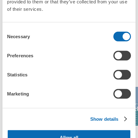
provided to them or that they’ve collected from your use
「新富士駅にあるコインロッカーなどと何が違うサービスで
すか？」
of their services.
「新富士駅にある店舗は、何日前から予約の作成ができます
か？」
Consent
Necessary
Selection
Preferences
万が一に備えた安心補償
新富士駅の人気預かりエリア
荷物の破損、盗難等万が一に備えた保証も完備で安心
Statistics
Marketing
御殿場プレミア
伊豆シ
ム・アウトレッ
沼津港
MOA美術館
動物公
ト
Show details
エリア一覧を見る
Allow all