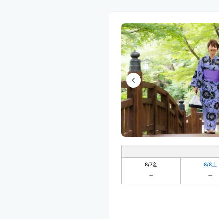
8/7
金
8/8
土