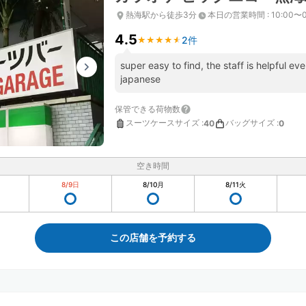
熱海駅から徒歩3分
本日の営業時間
:
10:00〜0
4.5
2件
★
★
★
★
★
★
★
★
★
★
super easy to find, the staff is helpful ev
japanese
保管できる荷物数
スーツケースサイズ
:
バッグサイズ
:
40
0
空き時間
8/9
日
8/10
月
8/11
火
この店舗を予約する