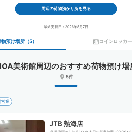
forward
backward
to
to
周辺の荷物預かり所を見る
interact
interact
with
with
the
the
最終更新日：2026年8月7日
calendar
calendar
and
and
荷物預け場所
（
5
）
コインロッカー
select
select
a
a
date.
date.
Press
Press
MOA美術館周辺のおすすめ荷物預け場
the
the
question
question
5件
mark
mark
key
key
to
to
get
get
間営業
the
the
keyboard
keyboard
shortcuts
shortcuts
for
for
JTB 熱海店
changing
changing
dates.
dates.
熱海駅から徒歩1分
本日の営業時間
:
09:30〜1