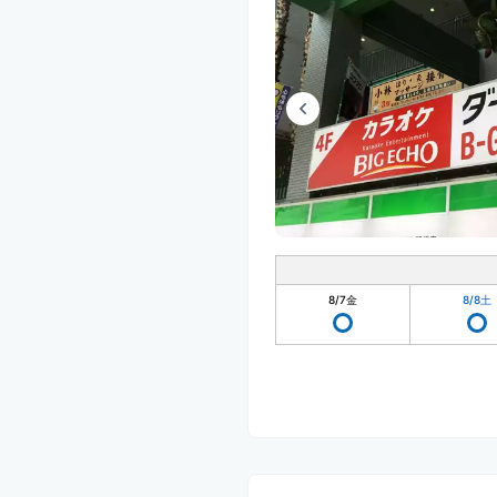
8/7
金
8/8
土