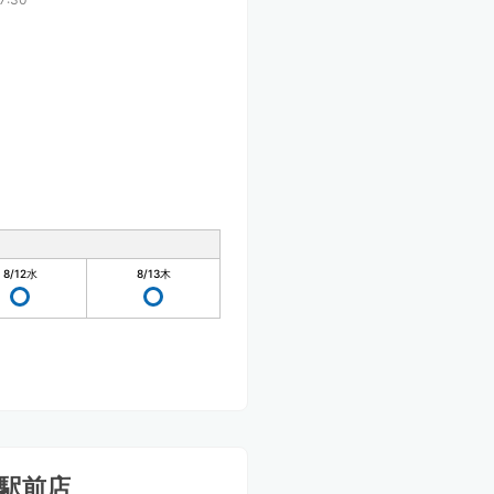
8/12
水
8/13
木
駅前店