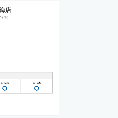
熱海店
19:30
8/12
水
8/13
木