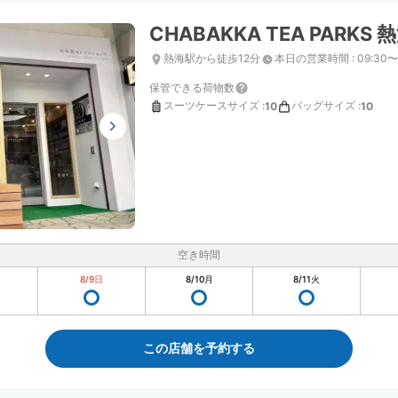
CHABAKKA TEA PARKS 
熱海駅から徒歩12分
本日の営業時間
:
09:30〜
保管できる荷物数
スーツケースサイズ
:
バッグサイズ
:
10
10
空き時間
8/9
日
8/10
月
8/11
火
この店舗を予約する