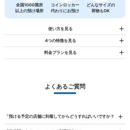
全国1000箇所
コインロッカー
どんなサイズの
以上の預け場所
代わりにお預け
荷物もOK
使い方を見る
4つの特徴を見る
料金プランを見る
バッグサイズ
¥500
/
日
最大辺が45cm未満の大きさのお荷物（リュック、ハンド
よくあるご質問
バッグ、お手荷物など）
スマホからお店と日時を

全国1,000箇所以上と提携
指定して事前予約
北は北海道から南は沖縄まで都市部を中心に全国で利用可能なサービスです
スーツケースサイズ
¥800
「預ける予定の店舗に到着してからどうすればいいですか？
/
日
最大辺が45cm以上の大きさのお荷物（スーツケース、楽