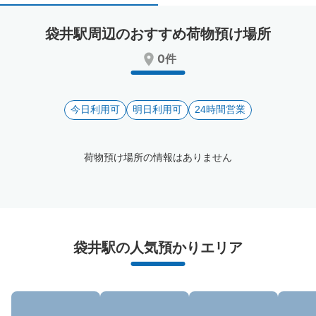
select
select
a
a
袋井駅周辺のおすすめ荷物預け場所
date.
date.
Press
Press
0件
the
the
question
question
mark
mark
key
今日利用可
key
明日利用可
24時間営業
to
to
get
get
the
the
荷物預け場所の情報はありません
keyboard
keyboard
shortcuts
shortcuts
for
for
changing
changing
dates.
dates.
袋井駅周辺のおすすめコインロッカー
袋井駅の人気預かりエリア
0件