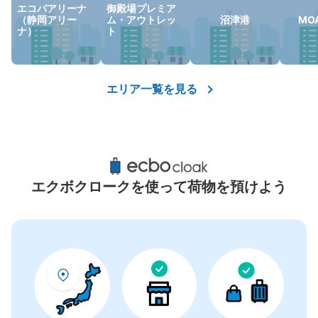
コインロッカーの情報はありません
エコパアリーナ
御殿場プレミア
（静岡アリー
ム・アウトレッ
沼津港
MO
ナ）
ト
エリア一覧を見る
エクボクロークを使って荷物を預けよう