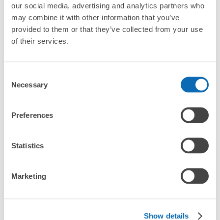
our social media, advertising and analytics partners who
「袋井駅にある店舗は、何日前から予約の作成ができます
か？」
may combine it with other information that you’ve
provided to them or that they’ve collected from your use
of their services.
万が一に備えた安心補償
荷物の破損、盗難等万が一に備えた保証も完備で安心
袋井駅の荷物預かり情報
Consent
Necessary
Selection
袋井駅周辺での荷物預かり場所をご紹介します！

Preferences
ecbo cloak（エクボクローク）加盟店やコインロッカーの場所を
随時更新して掲載していきます。

Statistics
袋井駅周辺で観光やお仕事、お買い物などをしているとき、「こ
の荷物、どこかに預けられたら楽なのに」と思ったことはありま
Marketing
せんか？

バッグやスーツケース、ベビーカーや自転車などを預けて、身軽
に楽しみましょう！

Show details
店舗の空きスペースを活用したecbo cloakは、スマホ予約で簡単