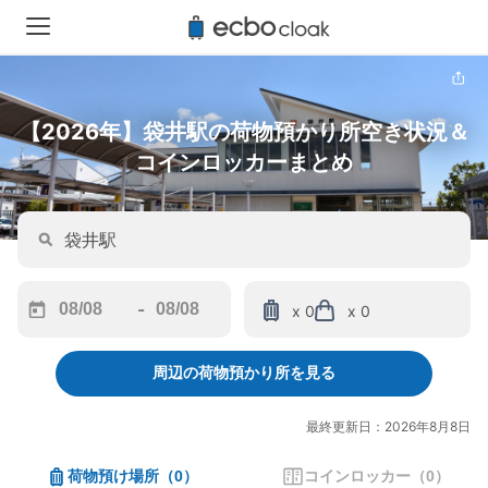
【2026年】袋井駅の荷物預かり所空き状況＆
コインロッカーまとめ
-
x 0
x 0
Navigate
Navigate
forward
backward
周辺の荷物預かり所を見る
to
to
interact
interact
with
with
最終更新日：2026年8月8日
the
the
calendar
calendar
荷物預け場所
（
0
）
コインロッカー
（
0
）
and
and