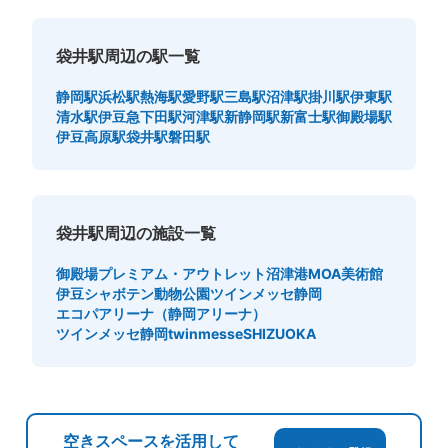
袋井駅周辺の駅一覧
静岡駅
浜松駅
熱海駅
愛野駅
三島駅
沼津駅
掛川駅
伊東駅
清水駅
伊豆急下田駅
河津駅
新静岡駅
新富士駅
御殿場駅
伊豆高原駅
袋井駅
磐田駅
袋井駅周辺の施設一覧
御殿場プレミアム・アウトレット
沼津港
MOA美術館
伊豆シャボテン動物公園
ツインメッセ静岡
エコパアリーナ（静岡アリーナ）
ツインメッセ静岡twinmesseSHIZUOKA
空きスペースを活用して