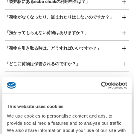
「袋井駅にあるecbo cloakの利用料金は？」
器、ベビーカーなど）
「荷物がなくなったり、盗まれたりはしないのですか？」
好立地 / 好条件店舗も多数
お店で荷物の写真を

「預かってもらえない荷物はありますか？」
アクセスの良い駅ナカ店舗や24時間営業店舗等も多数提携しています
撮ってもらいチェックイン完了
「荷物を引き取る時は、どうすればいいですか？」
「どこに荷物は保管されるのですか？」
「袋井駅でベビーカーや大型スポーツ用品、楽器類を預かっ
てもらえる場所はありますか？」
どんなサイズの荷物もOK
「袋井駅ではどこで荷物預かりを利用できますか？」
手ぶらで1日快適に！
楽器、ベビーカー、ゴルフバッグ等、1人が持てる大きさの荷物であればどんなサイズでも
This website uses cookies
OK
We use cookies to personalise content and ads, to
「袋井駅にあるコインロッカーなどと何が違うサービスです
か？」
provide social media features and to analyse our traffic.
We also share information about your use of our site with