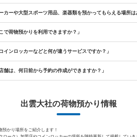
大
:
4
/
¥100
中
:
10
/
¥100
小
:
12
/
¥100
支払い方法
ーカーや大型スポーツ用品、楽器類を預かってもらえる場所は
現金
このコインロッカーの位置を見る
こで荷物預かりを利用できますか？」
コインロッカーなどと何が違うサービスですか？」
店舗は、何日前から予約の作成ができますか？」
出雲大社の荷物預かり情報
物預かり場所をご紹介します！

（エクボクローク）加盟店やコインロッカーの場所を随時更新して掲載していき