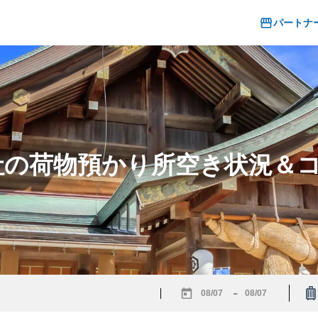
パートナ
大社の荷物預かり所空き状況＆
-
Navigate
Navigate