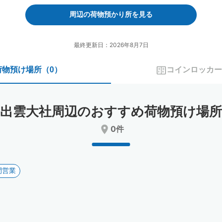
forward
backward
to
to
周辺の荷物預かり所を見る
interact
interact
with
with
the
the
最終更新日：2026年8月7日
calendar
calendar
and
and
荷物預け場所
（
0
）
コインロッカー
select
select
a
a
date.
date.
Press
Press
出雲大社周辺のおすすめ荷物預け場所
the
the
question
question
0件
mark
mark
key
key
to
to
get
get
間営業
the
the
keyboard
keyboard
shortcuts
shortcuts
for
for
changing
changing
dates.
dates.