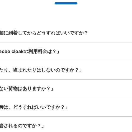
ービスです
業店舗等も多数提携しています
人が持てる大きさの荷物であればどん
なサイズでもOK
保管できる荷物数
大
:
7
/
¥500
中
:
6
/
¥400
小
:
8
/
¥300
支払い方法
現金
舗に到着してからどうすればいいですか？
このコインロッカーの位置を見る
bo cloakの利用料金は？」
たり、盗まれたりはしないのですか？」
島根県立古代出雲歴史博物館コ
ない荷物はありますか？」
一畑電車 出雲大社前駅駅から徒歩7分
本日の
館内に入り、チケット売り場の近くにありま
時は、どうすればいいですか？」
※令和5(2023)年10月より、毎月第1・3
館日は変更になる場合があります。 返却式
管されるのですか？」
保管できる荷物数