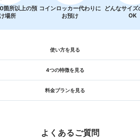
00箇所以上の預
コインロッカー代わりに
どんなサイズ
OK
け場所
お預け
使い方を見る
4つの特徴を見る
料金プランを見る
お店で荷物の写真を

店と日時を

撮ってもらいチェックイ
手ぶらで
ッグサイズ
スーツケースサイズ
事前予約
観光センター出雲コインロッカ
ン完了
¥500
¥800
/
日
/
日
出雲大社バスターミナル駅から徒歩0分
本日の
大辺が45cm未満の大きさのお荷物（リュッ
最大辺が45cm以上の
と提携
好立地 / 好条件店舗も多数
どんなサイズの荷物もOK
万
よくあるご質問
出雲大社より徒歩5分。営業時間は特にな
、ハンドバッグ、お手荷物など）
ケース、楽器、ベビーカ
ているエリアは閉まらないそうなので、実
で都市部を
アクセスの良い駅ナカ店舗や24時間営
楽器、ベビーカー、ゴルフバッグ等、1
荷物の破