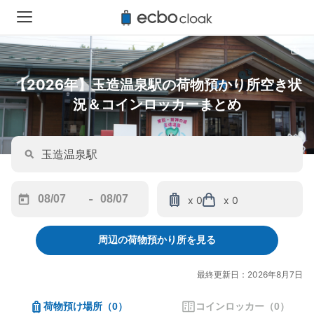
【2026年】玉造温泉駅の荷物預かり所空き状
況＆コインロッカーまとめ
-
x 0
x 0
Navigate
Navigate
forward
backward
周辺の荷物預かり所を見る
to
to
interact
interact
with
with
最終更新日：2026年8月7日
the
the
calendar
calendar
荷物預け場所
（
0
）
コインロッカー
（
0
）
and
and