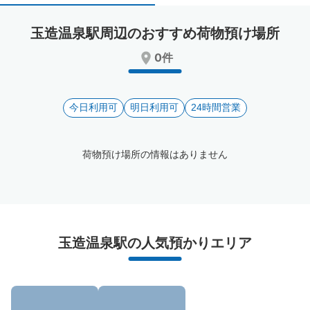
select
select
a
a
玉造温泉駅周辺のおすすめ荷物預け場所
date.
date.
Press
Press
0件
the
the
question
question
mark
mark
key
今日利用可
key
明日利用可
24時間営業
to
to
get
get
the
the
荷物預け場所の情報はありません
keyboard
keyboard
shortcuts
shortcuts
for
for
changing
changing
dates.
dates.
玉造温泉駅周辺のおすすめコインロッカー
玉造温泉駅の人気預かりエリア
0件