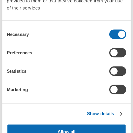
provided to them or that they’ve collected from your use
「玉造温泉駅にある店舗は、何日前から予約の作成ができま
of their services.
すか？」
Consent
Necessary
Selection
万が一に備えた安心補償
玉造温泉駅の荷物預かり情報
荷物の破損、盗難等万が一に備えた保証も完備で安心
Preferences
玉造温泉駅周辺での荷物預かり場所をご紹介します！

Statistics
ecbo cloak（エクボクローク）加盟店やコインロッカーの場所を
随時更新して掲載していきます。

Marketing
玉造温泉駅周辺で観光やお仕事、お買い物などをしているとき、
「この荷物、どこかに預けられたら楽なのに」と思ったことはあ
りませんか？

バッグやスーツケース、ベビーカーや自転車などを預けて、身軽
Show details
に楽しみましょう！

Allow all
店舗の空きスペースを活用したecbo cloakは、スマホ予約で簡単