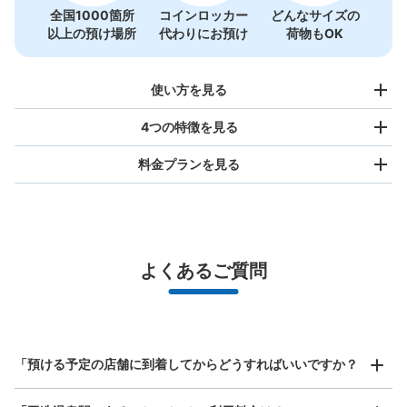
全国1000箇所
コインロッカー
どんなサイズの
以上の預け場所
代わりにお預け
荷物もOK
使い方を見る
4つの特徴を見る
料金プランを見る
バッグサイズ
¥500
/
日
最大辺が45cm未満の大きさのお荷物（リュック、ハンド
よくあるご質問
バッグ、お手荷物など）
スマホからお店と日時を

全国1,000箇所以上と提携
指定して事前予約
北は北海道から南は沖縄まで都市部を中心に全国で利用可能なサービスです
スーツケースサイズ
¥800
「預ける予定の店舗に到着してからどうすればいいですか？
/
日
最大辺が45cm以上の大きさのお荷物（スーツケース、楽