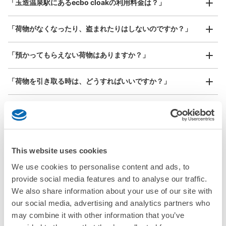
「玉造温泉駅にあるecbo cloakの利用料金は？」
器、ベビーカーなど）
「荷物がなくなったり、盗まれたりはしないのですか？」
好立地 / 好条件店舗も多数
お店で荷物の写真を

「預かってもらえない荷物はありますか？」
アクセスの良い駅ナカ店舗や24時間営業店舗等も多数提携しています
撮ってもらいチェックイン完了
「荷物を引き取る時は、どうすればいいですか？」
「どこに荷物は保管されるのですか？」
「玉造温泉駅でベビーカーや大型スポーツ用品、楽器類を預
かってもらえる場所はありますか？」
This website uses cookies
どんなサイズの荷物もOK
We use cookies to personalise content and ads, to
「玉造温泉駅ではどこで荷物預かりを利用できますか？」
手ぶらで1日快適に！
楽器、ベビーカー、ゴルフバッグ等、1人が持てる大きさの荷物であればどんなサイズでも
provide social media features and to analyse our traffic.
OK
We also share information about your use of our site with
「玉造温泉駅にあるコインロッカーなどと何が違うサービス
our social media, advertising and analytics partners who
ですか？」
may combine it with other information that you’ve