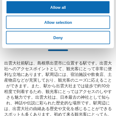
に、コインロッカーと同等の料金で荷物を預けられます。

Allow all
保管できる荷物数
大型イベントなどの際にコインロッカーがいっぱいでも、すぐに
大
:
18
/
¥500
中
:
12
/
¥300
小
:
8
/
¥200
近くの預け場所を見つけることができます。
支払い方法
Allow selection
現金
このコインロッカーの位置を見る
Deny
出雲大社前駅の観光情報について
出雲大社前駅は、島根県出雲市に位置する駅です。出雲大
社へのアクセスポイントとして、観光客にとって非常に便
利な立地にあります。駅周辺には、宿泊施設や飲食店、土
産物店などが充実しており、観光客のニーズに応えること
ができます。また、駅から出雲大社までは徒歩で約10分
程度で到着するため、観光客にとってはアクセスのしやす
さも魅力です。出雲大社は、日本最古の神社として知ら
れ、神話や伝説に彩られた歴史的な場所です。駅周辺に
は、出雲大社の由緒ある歴史や文化を感じることができる
スポットも多くあります。初めて来る観光客にとっても、