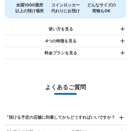
一畑電鉄 出雲大社駅コインロッカー
全国1000箇所
コインロッカー
どんなサイズの
以上の預け場所
代わりにお預け
荷物もOK
一畑電鉄 出雲大社駅駅から徒歩分
本日の営業時間
:
06:00
〜
21:00
出雲大社駅の改札前にあります
使い方を見る
4つの特徴を見る
料金プランを見る
バッグサイズ
¥500
/
日
最大辺が45cm未満の大きさのお荷物（リュック、ハンド
よくあるご質問
バッグ、お手荷物など）
スマホからお店と日時を

全国1,000箇所以上と提携
保管できる荷物数
指定して事前予約
大
:
20
/
¥500
中
:
6
/
¥300
小
:
10
/
¥200
北は北海道から南は沖縄まで都市部を中心に全国で利用可能なサービスです
支払い方法
スーツケースサイズ
現金
¥800
「預ける予定の店舗に到着してからどうすればいいですか？
/
日
このコインロッカーの位置を見る
最大辺が45cm以上の大きさのお荷物（スーツケース、楽