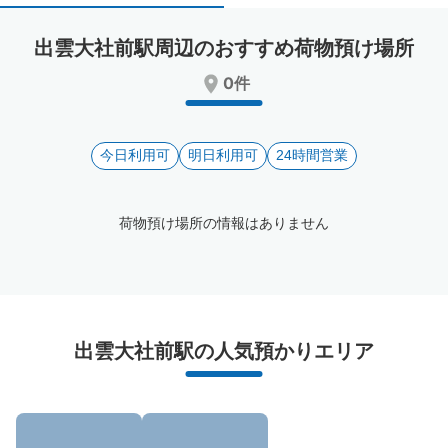
select
select
a
a
出雲大社前駅周辺のおすすめ荷物預け場所
date.
date.
Press
Press
0件
the
the
question
question
mark
mark
key
今日利用可
key
明日利用可
24時間営業
to
to
get
get
the
the
荷物預け場所の情報はありません
keyboard
keyboard
shortcuts
shortcuts
for
for
changing
changing
dates.
dates.
出雲大社前駅周辺のおすすめコインロッカー
出雲大社前駅の人気預かりエリア
3件