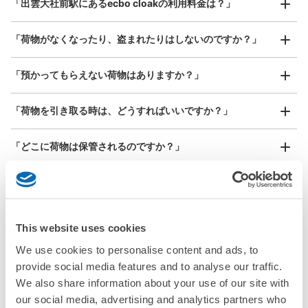
「出雲大社前駅にあるecbo cloakの利用料金は？」
器、ベビーカーなど）
「荷物がなくなったり、盗まれたりはしないのですか？」
大社ハイヤーのりばコインロッカー
一畑電鉄 出雲大社駅駅から徒歩1分
好立地 / 好条件店舗も多数
お店で荷物の写真を

本日の営業時間
:
06:00
〜
21:00
「預かってもらえない荷物はありますか？」
アクセスの良い駅ナカ店舗や24時間営業店舗等も多数提携しています
撮ってもらいチェックイン完了
一畑電鉄 出雲大社駅を出て、道路を渡ったところにあり
ます
「荷物を引き取る時は、どうすればいいですか？」
「どこに荷物は保管されるのですか？」
「出雲大社前駅でベビーカーや大型スポーツ用品、楽器類を
預かってもらえる場所はありますか？」
どんなサイズの荷物もOK
This website uses cookies
「出雲大社前駅ではどこで荷物預かりを利用できますか？」
手ぶらで1日快適に！
楽器、ベビーカー、ゴルフバッグ等、1人が持てる大きさの荷物であればどんなサイズでも
We use cookies to personalise content and ads, to
OK
provide social media features and to analyse our traffic.
「出雲大社前駅にあるコインロッカーなどと何が違うサービ
保管できる荷物数
スですか？」
大
:
18
/
¥500
中
:
6
/
¥300
小
:
8
/
¥200
We also share information about your use of our site with
支払い方法
our social media, advertising and analytics partners who
現金