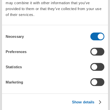
may combine it with other information that you’ve
「出雲大社前駅にある店舗は、何日前から予約の作成ができ
ますか？」
provided to them or that they’ve collected from your use
このコインロッカーの位置を見る
of their services.
万が一に備えた安心補償
ご縁横丁コインロッカー
Consent
Necessary
出雲大社前駅の荷物預かり情報
荷物の破損、盗難等万が一に備えた保証も完備で安心
Selection
一畑電鉄 出雲大社前駅駅から徒歩10分
本日の営業時間
:
09:00
〜
17:00
出雲大社の前のご縁横丁の地下にあります。17:30を過ぎ
Preferences
ると、建物が閉まるので翌日まで荷物を出すことができま
出雲大社前駅周辺での荷物預かり場所をご紹介します！

せん。
ecbo cloak（エクボクローク）加盟店やコインロッカーの場所を
随時更新して掲載していきます。

Statistics
出雲大社前駅周辺で観光やお仕事、お買い物などをしていると
Marketing
き、「この荷物、どこかに預けられたら楽なのに」と思ったこと
はありませんか？

バッグやスーツケース、ベビーカーや自転車などを預けて、身軽
に楽しみましょう！

Show details
店舗の空きスペースを活用したecbo cloakは、スマホ予約で簡単