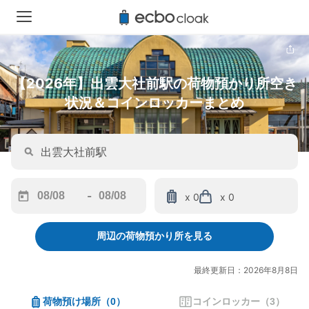
【2026年】出雲大社前駅の荷物預かり所空き
状況＆コインロッカーまとめ
-
x 0
x 0
Navigate
Navigate
forward
backward
周辺の荷物預かり所を見る
to
to
interact
interact
with
with
最終更新日：2026年8月8日
the
the
calendar
calendar
荷物預け場所
（
0
）
コインロッカー
（
3
）
and
and