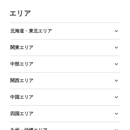
エリア
川越駅観光案内所
東武川越駅駅から徒歩0分
本日の営業時間
:
09:00
〜
16:00
北海道・東北エリア
東武線川越駅改札を出てすぐ左手にあります。 大は数不
北海道
青森県
岩手県
宮城県
秋田県
山形県
福島県
明
関東エリア
茨城県
栃木県
群馬県
埼玉県
千葉県
東京都
神奈川県
中部エリア
新潟県
富山県
石川県
福井県
山梨県
長野県
岐阜県
静岡県
愛知県
関西エリア
三重県
滋賀県
京都府
大阪府
兵庫県
奈良県
和歌山県
中国エリア
鳥取県
島根県
岡山県
広島県
山口県
保管できる荷物数
四国エリア
支払い方法
徳島県
香川県
愛媛県
高知県
現金
九州・沖縄エリア