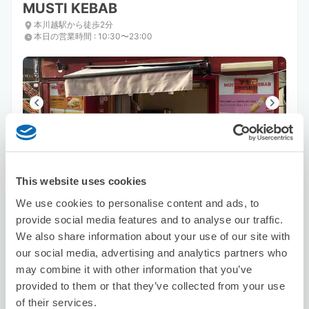
MUSTI KEBAB
本川越駅から徒歩2分
本日の営業時間
:
10:30〜23:00
保管できる荷物数
スーツケースサイズ
:
バッグサイズ
:
3
3
This website uses cookies
空き時間
We use cookies to personalise content and ads, to
8/7
金
8/8
土
8/9
日
8/10
月
8/11
火
8/12
水
8/13
木
provide social media features and to analyse our traffic.
We also share information about your use of our site with
our social media, advertising and analytics partners who
この店舗を予約する
may combine it with other information that you’ve
provided to them or that they’ve collected from your use
of their services.