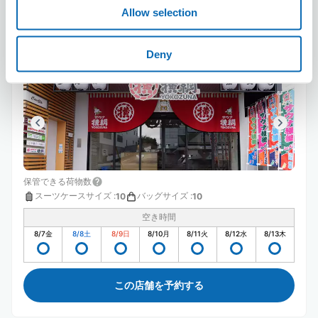
Allow selection
【本川越駅徒歩1分】サウナ横綱
本川越駅から徒歩2分
Deny
本日の営業時間
:
10:00〜22:00
保管できる荷物数
スーツケースサイズ
:
バッグサイズ
:
10
10
空き時間
8/7
金
8/8
土
8/9
日
8/10
月
8/11
火
8/12
水
8/13
木
この店舗を予約する