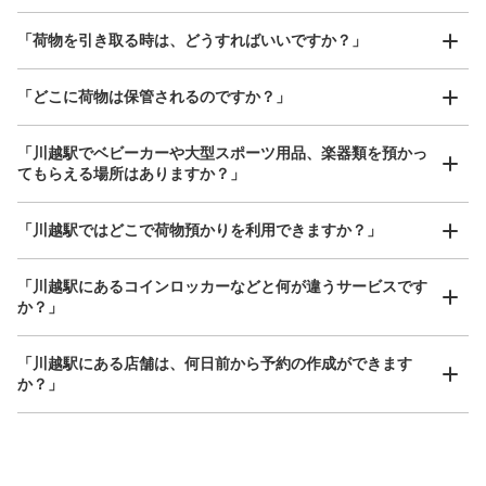
撮ってもらいチェックイン完了
「荷物を引き取る時は、どうすればいいですか？」
「どこに荷物は保管されるのですか？」
保管できる荷物数
中
:
6
/
¥500
小
:
12
/
¥400
支払い方法
「川越駅でベビーカーや大型スポーツ用品、楽器類を預かっ
現金, ICカード
てもらえる場所はありますか？」
このコインロッカーの位置を見る
どんなサイズの荷物もOK
「川越駅ではどこで荷物預かりを利用できますか？」
手ぶらで1日快適に！
楽器、ベビーカー、ゴルフバッグ等、1人が持てる大きさの荷物であればどんなサイズでも
OK
「川越駅にあるコインロッカーなどと何が違うサービスです
か？」
東武東上線川越駅2番ホーム上コインロッ
カー
「川越駅にある店舗は、何日前から予約の作成ができます
東武東上線川越駅駅から徒歩0分
か？」
本日の営業時間
:
05:00
〜
23:59
東武東上線川越駅2番ホーム上、改札階へ上がる階段の下
にあります。
万が一に備えた安心補償