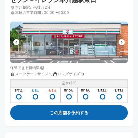
セブン－イレブン本川越駅東口
本川越駅から徒歩2分
本日の営業時間
:
00:00〜00:00
保管できる荷物数
スーツケースサイズ
:
バッグサイズ
:
5
3
空き時間
8/7
金
8/8
土
8/9
日
8/10
月
8/11
火
8/12
水
8/13
木
この店舗を予約する