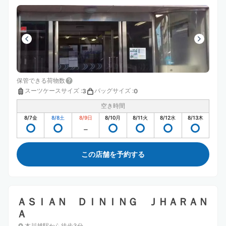
保管できる荷物数
スーツケースサイズ
:
バッグサイズ
:
3
0
空き時間
8/7
金
8/8
土
8/9
日
8/10
月
8/11
火
8/12
水
8/13
木
この店舗を予約する
ＡＳＩＡＮ ＤＩＮＩＮＧ ＪＨＡＲＡＮ
Ａ
本川越駅から徒歩3分