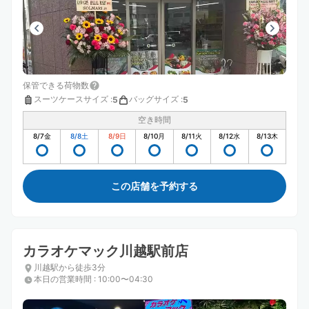
保管できる荷物数
スーツケースサイズ
:
バッグサイズ
:
5
5
空き時間
8/7
金
8/8
土
8/9
日
8/10
月
8/11
火
8/12
水
8/13
木
この店舗を予約する
カラオケマック川越駅前店
川越駅から徒歩3分
本日の営業時間
:
10:00〜04:30