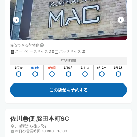
保管できる荷物数
スーツケースサイズ
:
バッグサイズ
:
10
0
空き時間
8/7
金
8/8
土
8/9
日
8/10
月
8/11
火
8/12
水
8/13
木
この店舗を予約する
佐川急便 脇田本町SC
川越駅から徒歩5分
本日の営業時間
:
09:00〜18:00