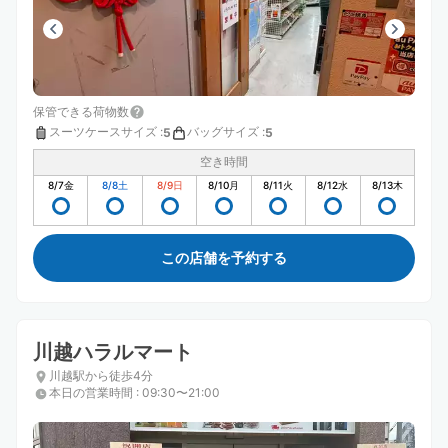
保管できる荷物数
スーツケースサイズ
:
バッグサイズ
:
5
5
空き時間
8/7
金
8/8
土
8/9
日
8/10
月
8/11
火
8/12
水
8/13
木
この店舗を予約する
川越ハラルマート
川越駅から徒歩4分
本日の営業時間
:
09:30〜21:00