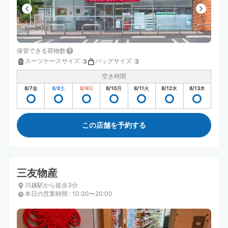
保管できる荷物数
スーツケースサイズ
:
バッグサイズ
:
3
3
空き時間
8/7
金
8/8
土
8/9
日
8/10
月
8/11
火
8/12
水
8/13
木
この店舗を予約する
三友物産
川越駅から徒歩3分
本日の営業時間
:
10:30〜20:00