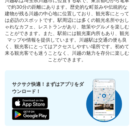
JR川越駅改札内コインロッカー
川越駅は埼玉県川越市に位置する駅で、東京都心から電車
で約30分の距離にあります。歴史的な町並みや伝統的な
JR川越駅駅から徒歩0分
建物が残る川越の中心地に位置しており、観光客にとって
本日の営業時間
:
05:00
〜
23:59
は必訪のスポットです。駅周辺には多くの観光名所やおし
NewDaysの向かいにあります。
ゃれなカフェ、レストランがあり、散策やグルメを楽しむ
ことができます。また、駅前には観光案内所もあり、観光
マップや情報を提供しています。川越駅は交通の便も良
く、観光客にとってはアクセスしやすい場所です。初めて
来る観光客でも迷うことなく、川越の魅力を存分に楽しむ
ことができます。
サクサク快適！まずはアプリをダ
ウンロード！
保管できる荷物数
大
:
4
/
¥700
小
:
20
/
¥400
支払い方法
現金
このコインロッカーの位置を見る