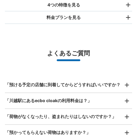
4つの特徴を見る
料金プランを見る
バッグサイズ
¥500
/
日
最大辺が45cm未満の大きさのお荷物（リュック、ハンド
よくあるご質問
バッグ、お手荷物など）
スマホからお店と日時を

全国1,000箇所以上と提携
指定して事前予約
JR川越駅改札外コインロッカー
北は北海道から南は沖縄まで都市部を中心に全国で利用可能なサービスです
JR川越駅駅から徒歩0分
スーツケースサイズ
本日の営業時間
:
00:00
〜
23:59
¥800
「預ける予定の店舗に到着してからどうすればいいですか？
/
日
川越駅西口の階段付近にあります。隣りにはスターバック
スコーヒーがあります。
最大辺が45cm以上の大きさのお荷物（スーツケース、楽
「川越駅にあるecbo cloakの利用料金は？」
器、ベビーカーなど）
「荷物がなくなったり、盗まれたりはしないのですか？」
好立地 / 好条件店舗も多数
お店で荷物の写真を

「預かってもらえない荷物はありますか？」
アクセスの良い駅ナカ店舗や24時間営業店舗等も多数提携しています