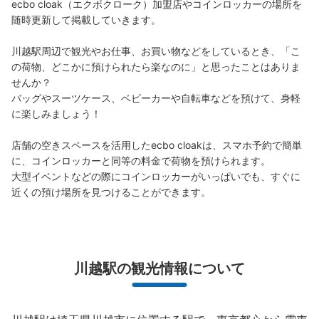
ecbo cloak（エクボクローク）加盟店やコインロッカーの場所を
西口の階段を下りたところにあります。付近には
NewDays・倉式珈琲店があります。
随時更新して掲載していきます。

川越駅周辺で観光やお仕事、お買い物などをしているとき、「こ
の荷物、どこかに預けられたら楽なのに」と思ったことはありま
せんか？

バッグやスーツケース、ベビーカーや自転車などを預けて、身軽
に楽しみましょう！

店舗の空きスペースを活用したecbo cloakは、スマホ予約で簡単
に、コインロッカーと同等の料金で荷物を預けられます。

大型イベントなどの際にコインロッカーがいっぱいでも、すぐに
保管できる荷物数
近くの預け場所を見つけることができます。
中
:
3
/
¥500
小
:
48
/
¥400
支払い方法
現金
このコインロッカーの位置を見る
川越駅の観光情報について