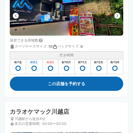
保管できる荷物数
スーツケースサイズ
:
バッグサイズ
:
10
0
空き時間
8/7
金
8/8
土
8/9
日
8/10
月
8/11
火
8/12
水
8/13
木
この店舗を予約する
カラオケマック川越店
川越駅から徒歩4分
本日の営業時間
:
00:00〜00:00