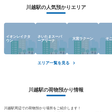
荷物の破損、盗難等万が一に備えた保証も完備で安心
川越駅の人気預かりエリア
イオンレイクタ
さいたまスーパ
大宮ラクーン
そ
ウン
ーアリーナ
保管できる荷物数
大
:
2
/
¥700
中
:
3
/
¥600
小
:
15
/
¥400
支払い方法
エリア一覧を見る
現金
このコインロッカーの位置を見る
川越駅の荷物預かり情報
JR川越駅改札外コインロッカー
JR川越駅駅から徒歩0分
本日の営業時間
:
00:00
〜
23:59
川越駅周辺での荷物預かり場所をご紹介します！
