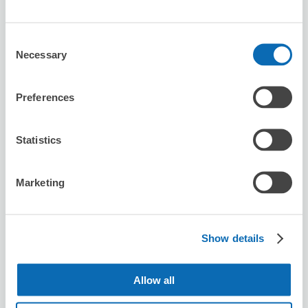
カラオケBanBan川越店
本川越駅から徒歩3分
Consent
本日の営業時間
:
10:00〜05:00
Necessary
Selection
Preferences
Statistics
保管できる荷物数
Marketing
スーツケースサイズ
:
バッグサイズ
:
4
4
空き時間
8/7
金
8/8
土
8/9
日
8/10
月
8/11
火
8/12
水
8/13
木
Show details
この店舗を予約する
Allow all