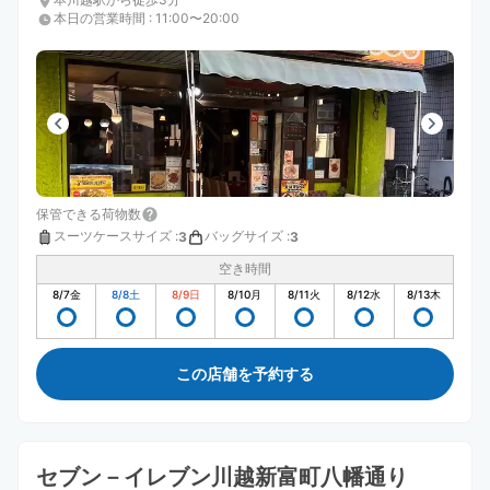
本日の営業時間
:
11:00〜20:00
保管できる荷物数
スーツケースサイズ
:
バッグサイズ
:
3
3
空き時間
8/7
金
8/8
土
8/9
日
8/10
月
8/11
火
8/12
水
8/13
木
この店舗を予約する
セブン－イレブン川越新富町八幡通り