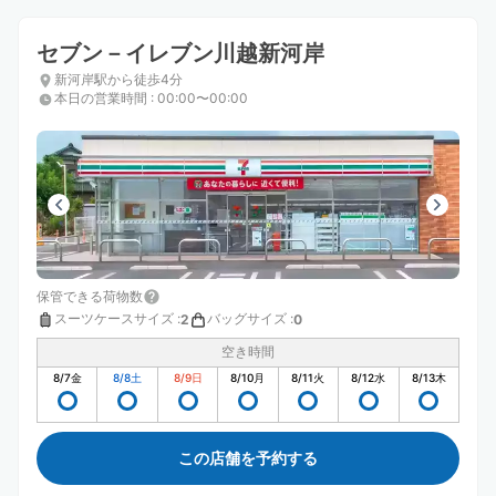
セブン－イレブン川越新河岸
新河岸駅から徒歩4分
本日の営業時間
:
00:00〜00:00
保管できる荷物数
スーツケースサイズ
:
バッグサイズ
:
2
0
空き時間
8/7
金
8/8
土
8/9
日
8/10
月
8/11
火
8/12
水
8/13
木
この店舗を予約する