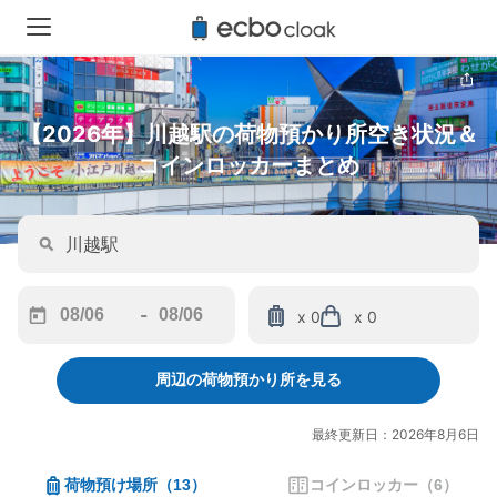
【2026年】川越駅の荷物預かり所空き状況＆
コインロッカーまとめ
-
x 0
x 0
Navigate
Navigate
forward
backward
周辺の荷物預かり所を見る
to
to
interact
interact
with
with
最終更新日：2026年8月6日
the
the
calendar
calendar
荷物預け場所
（
13
）
コインロッカー
（
6
）
and
and