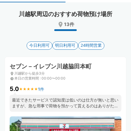
select
select
a
a
川越駅周辺のおすすめ荷物預け場所
date.
date.
Press
Press
13件
the
the
question
question
mark
mark
key
今日利用可
key
明日利用可
24時間営業
to
to
get
get
the
the
セブン－イレブン川越脇田本町
keyboard
keyboard
川越駅から徒歩3分
shortcuts
shortcuts
本日の営業時間
:
00:00〜00:00
for
for
changing
changing
5.0
1件
★
★
★
★
★
★
★
★
★
★
dates.
dates.
最近できたサービスで認知度は低いのは仕方が無いと思い
ますが、急な用事で荷物を預かって貰えるのはありがたい
です。