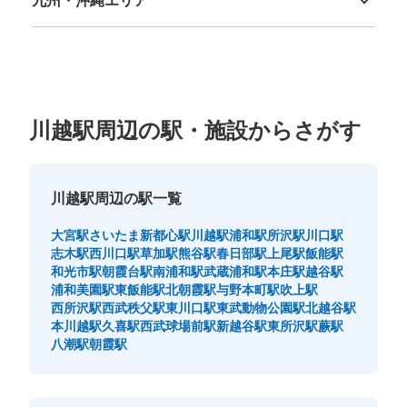
このコインロッカーの位置を見る
福岡県
佐賀県
長崎県
熊本県
大分県
宮崎県
鹿児島県
沖縄県
東武東上線川越駅改札内コインロッカー
東武東上線川越駅駅から徒歩0分
川越駅周辺の駅・施設からさがす
本日の営業時間
:
05:00
〜
23:59
改札を入って右前方、2番ホームへ下りる階段のそばにあ
ります。
川越駅周辺の駅一覧
大宮駅
さいたま新都心駅
川越駅
浦和駅
所沢駅
川口駅
志木駅
西川口駅
草加駅
熊谷駅
春日部駅
上尾駅
飯能駅
和光市駅
朝霞台駅
南浦和駅
武蔵浦和駅
本庄駅
越谷駅
浦和美園駅
東飯能駅
北朝霞駅
与野本町駅
吹上駅
西所沢駅
西武秩父駅
東川口駅
東武動物公園駅
北越谷駅
本川越駅
久喜駅
西武球場前駅
新越谷駅
東所沢駅
蕨駅
八潮駅
朝霞駅
保管できる荷物数
小
:
20
/
¥400