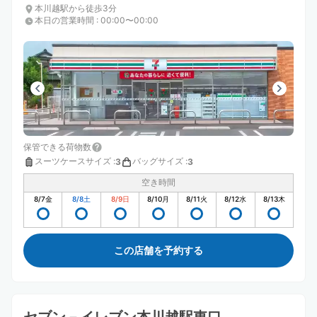
本川越駅から徒歩3分
本日の営業時間
:
00:00〜00:00
保管できる荷物数
スーツケースサイズ
:
バッグサイズ
:
3
3
空き時間
8/7
金
8/8
土
8/9
日
8/10
月
8/11
火
8/12
水
8/13
木
この店舗を予約する