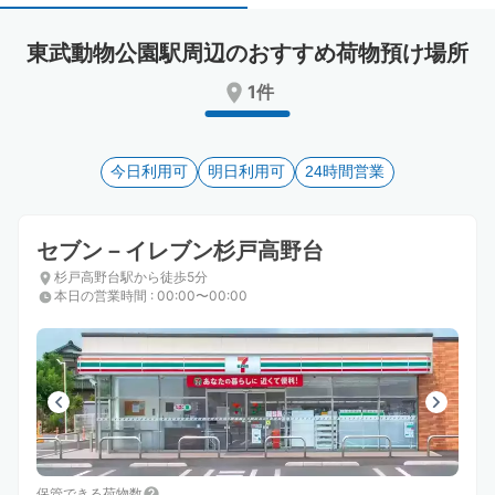
select
select
a
a
東武動物公園駅周辺のおすすめ荷物預け場所
date.
date.
Press
Press
1件
the
the
question
question
mark
mark
key
今日利用可
key
明日利用可
24時間営業
to
to
get
get
the
the
セブン－イレブン杉戸高野台
keyboard
keyboard
杉戸高野台駅から徒歩5分
shortcuts
shortcuts
本日の営業時間
:
00:00〜00:00
for
for
changing
changing
dates.
dates.
保管できる荷物数