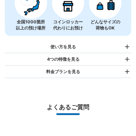
全国1000箇所
コインロッカー
どんなサイズの
以上の預け場所
代わりにお預け
荷物もOK
使い方を見る
4つの特徴を見る
料金プランを見る
バッグサイズ
¥500
/
日
最大辺が45cm未満の大きさのお荷物（リュック、ハンド
よくあるご質問
バッグ、お手荷物など）
スマホからお店と日時を

全国1,000箇所以上と提携
指定して事前予約
北は北海道から南は沖縄まで都市部を中心に全国で利用可能なサービスです
東武動物公園駅コインロッカー
スーツケースサイズ