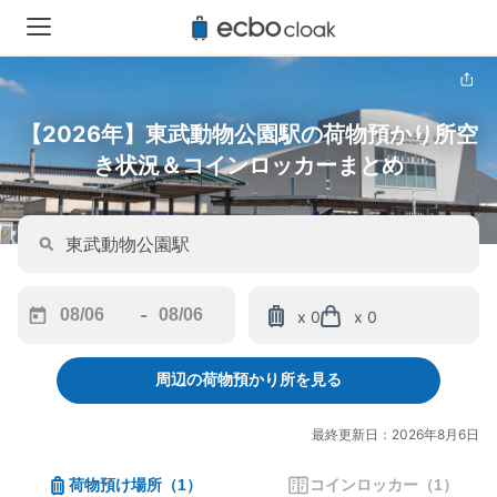
【2026年】東武動物公園駅の荷物預かり所空
き状況＆コインロッカーまとめ
-
x 0
x 0
Navigate
Navigate
forward
backward
周辺の荷物預かり所を見る
to
to
interact
interact
with
with
最終更新日：2026年8月6日
the
the
calendar
calendar
荷物預け場所
（
1
）
コインロッカー
（
1
）
and
and