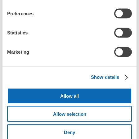
エリア一覧を見る
Preferences
Statistics
東武動物公園駅の荷物預かり情報
Marketing
東武動物公園駅周辺での荷物預かり場所をご紹介します！

ecbo cloak（エクボクローク）加盟店やコインロッカーの場所を
随時更新して掲載していきます。

Show details
東武動物公園駅周辺で観光やお仕事、お買い物などをしていると
き、「この荷物、どこかに預けられたら楽なのに」と思ったこと
Allow all
はありませんか？

バッグやスーツケース、ベビーカーや自転車などを預けて、身軽
に楽しみましょう！

Allow selection
店舗の空きスペースを活用したecbo cloakは、スマホ予約で簡単
に、コインロッカーと同等の料金で荷物を預けられます。

Deny
大型イベントなどの際にコインロッカーがいっぱいでも、すぐに