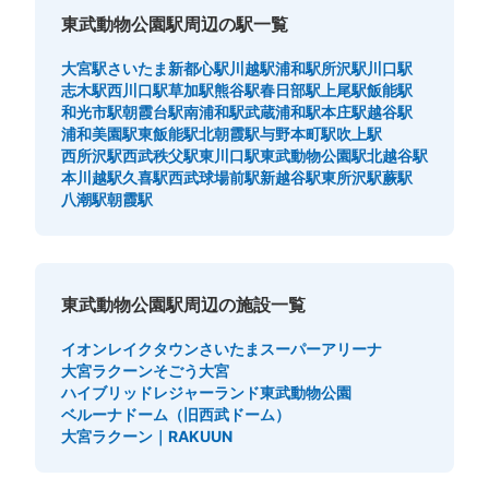
東武動物公園駅周辺の駅一覧
大宮駅
さいたま新都心駅
川越駅
浦和駅
所沢駅
川口駅
志木駅
西川口駅
草加駅
熊谷駅
春日部駅
上尾駅
飯能駅
和光市駅
朝霞台駅
南浦和駅
武蔵浦和駅
本庄駅
越谷駅
浦和美園駅
東飯能駅
北朝霞駅
与野本町駅
吹上駅
西所沢駅
西武秩父駅
東川口駅
東武動物公園駅
北越谷駅
本川越駅
久喜駅
西武球場前駅
新越谷駅
東所沢駅
蕨駅
八潮駅
朝霞駅
東武動物公園駅周辺の施設一覧
イオンレイクタウン
さいたまスーパーアリーナ
大宮ラクーン
そごう大宮
ハイブリッドレジャーランド東武動物公園
ベルーナドーム（旧西武ドーム）
大宮ラクーン｜RAKUUN