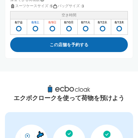
スーツケースサイズ
:
バッグサイズ
:
5
3
空き時間
8/7
金
8/8
土
8/9
日
8/10
月
8/11
火
8/12
水
8/13
木
この店舗を予約する
東武動物公園駅周辺のおすすめコインロッカ
ー
エクボクロークを使って荷物を預けよう
1件