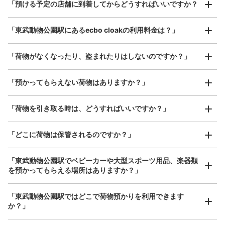
¥800
「預ける予定の店舗に到着してからどうすればいいですか？
東武動物公園駅駅から徒歩3分
/
日
本日の営業時間
:
09:30
〜
17:00
最大辺が45cm以上の大きさのお荷物（スーツケース、楽
東武動物公園駅ロッテリア横です。
「東武動物公園駅にあるecbo cloakの利用料金は？」
器、ベビーカーなど）
「荷物がなくなったり、盗まれたりはしないのですか？」
好立地 / 好条件店舗も多数
お店で荷物の写真を

「預かってもらえない荷物はありますか？」
アクセスの良い駅ナカ店舗や24時間営業店舗等も多数提携しています
撮ってもらいチェックイン完了
「荷物を引き取る時は、どうすればいいですか？」
「どこに荷物は保管されるのですか？」
保管できる荷物数
大
:
2
/
¥700
中
:
9
/
¥500
小
:
15
/
¥400
「東武動物公園駅でベビーカーや大型スポーツ用品、楽器類
支払い方法
を預かってもらえる場所はありますか？」
現金, ICカード
どんなサイズの荷物もOK
このコインロッカーの位置を見る
「東武動物公園駅ではどこで荷物預かりを利用できます
手ぶらで1日快適に！
楽器、ベビーカー、ゴルフバッグ等、1人が持てる大きさの荷物であればどんなサイズでも
か？」
OK