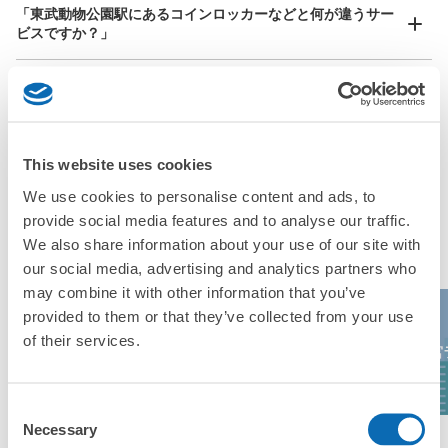
「東武動物公園駅にあるコインロッカーなどと何が違うサー
ビスですか？」
「東武動物公園駅にある店舗は、何日前から予約の作成がで
きますか？」
This website uses cookies
万が一に備えた安心補償
We use cookies to personalise content and ads, to
荷物の破損、盗難等万が一に備えた保証も完備で安心
provide social media features and to analyse our traffic.
東武動物公園駅の人気預かりエリア
We also share information about your use of our site with
our social media, advertising and analytics partners who
may combine it with other information that you’ve
provided to them or that they’ve collected from your use
ハイブリッドレ
of their services.
イオンレイクタ
さいたまスーパ
ジャーランド東
大宮
ウン
ーアリーナ
武動物公園
Consent
Necessary
Selection