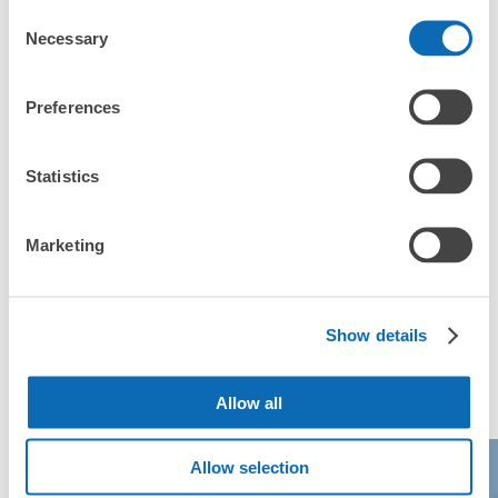
Consent
かってもらえる場所はありますか？」
現金, ICカード
Necessary
Selection
このコインロッカーの位置を見る
どんなサイズの荷物もOK
「浦和美園駅ではどこで荷物預かりを利用できますか？」
手ぶらで1日快適に！
楽器、ベビーカー、ゴルフバッグ等、1人が持てる大きさの荷物であればどんなサイズでも
Preferences
OK
「浦和美園駅にあるコインロッカーなどと何が違うサービス
ですか？」
Statistics
「浦和美園駅にある店舗は、何日前から予約の作成ができま
すか？」
Marketing
Show details
万が一に備えた安心補償
浦和美園駅の人気預かりエリア
荷物の破損、盗難等万が一に備えた保証も完備で安心
Allow all
Allow selection