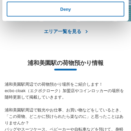
イオンレイクタ
さいたまスーパ
大宮ラクーン
そ
ウン
ーアリーナ
Deny
エリア一覧を見る
浦和美園駅の荷物預かり情報
浦和美園駅周辺での荷物預かり場所をご紹介します！

ecbo cloak（エクボクローク）加盟店やコインロッカーの場所を
随時更新して掲載していきます。

浦和美園駅周辺で観光やお仕事、お買い物などをしているとき、
「この荷物、どこかに預けられたら楽なのに」と思ったことはあ
りませんか？

バッグやスーツケース、ベビーカーや自転車などを預けて、身軽