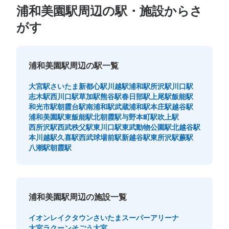
浦和美園駅周辺の駅・施設からさ
がす
浦和美園駅周辺の駅一覧
大宮駅
さいたま新都心駅
川越駅
浦和駅
所沢駅
川口駅
志木駅
西川口駅
草加駅
熊谷駅
春日部駅
上尾駅
飯能駅
和光市駅
朝霞台駅
南浦和駅
武蔵浦和駅
本庄駅
越谷駅
浦和美園駅
東飯能駅
北朝霞駅
与野本町駅
吹上駅
西所沢駅
西武秩父駅
東川口駅
東武動物公園駅
北越谷駅
本川越駅
久喜駅
西武球場前駅
新越谷駅
東所沢駅
蕨駅
八潮駅
朝霞駅
浦和美園駅周辺の施設一覧
イオンレイクタウン
さいたまスーパーアリーナ
大宮ラクーン
そごう大宮