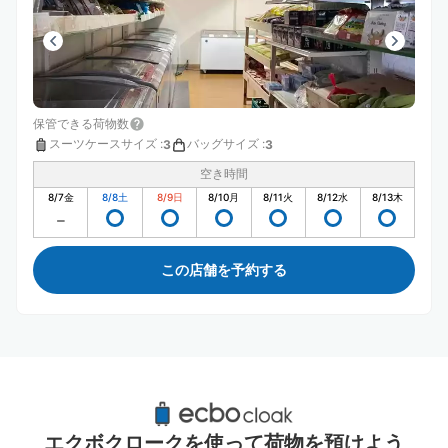
保管できる荷物数
スーツケースサイズ
:
バッグサイズ
:
3
3
空き時間
8/7
金
8/8
土
8/9
日
8/10
月
8/11
火
8/12
水
8/13
木
この店舗を予約する
浦和美園駅周辺のおすすめコインロッカー
1件
エクボクロークを使って荷物を預けよう