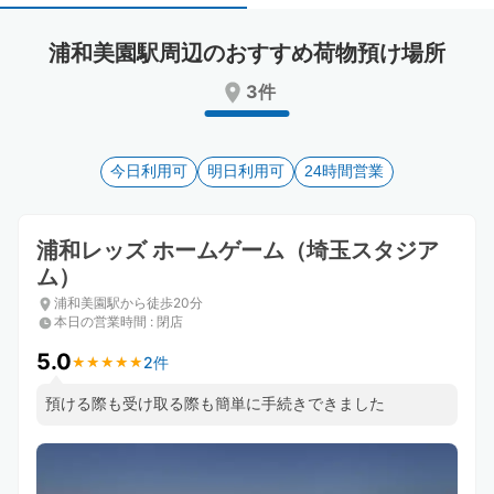
select
select
a
a
浦和美園駅周辺のおすすめ荷物預け場所
date.
date.
Press
Press
3件
the
the
question
question
mark
mark
key
今日利用可
key
明日利用可
24時間営業
to
to
get
get
the
the
浦和レッズ ホームゲーム（埼玉スタジア
keyboard
keyboard
ム）
shortcuts
shortcuts
浦和美園駅から徒歩20分
for
for
本日の営業時間
:
閉店
changing
changing
dates.
dates.
5.0
2件
★
★
★
★
★
★
★
★
★
★
預ける際も受け取る際も簡単に手続きできました