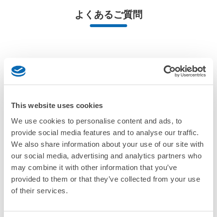
最大辺が45cm未満の大きさのお荷物（リュック、ハンド
よくあるご質問
バッグ、お手荷物など）
スマホからお店と日時を

全国1,000箇所以上と提携
指定して事前予約
埼玉高速鉄道 浦和美園駅改札前コインロ
北は北海道から南は沖縄まで都市部を中心に全国で利用可能なサービスです
ッカー
スーツケースサイズ
¥800
浦和美園駅駅から徒歩1分
「預ける予定の店舗に到着してからどうすればいいですか？
/
日
本日の営業時間
:
05:00
〜
01:00
最大辺が45cm以上の大きさのお荷物（スーツケース、楽
切符売り場の左側にあります
「浦和美園駅にあるecbo cloakの利用料金は？」
器、ベビーカーなど）
This website uses cookies
「荷物がなくなったり、盗まれたりはしないのですか？」
We use cookies to personalise content and ads, to
provide social media features and to analyse our traffic.
好立地 / 好条件店舗も多数
お店で荷物の写真を

「預かってもらえない荷物はありますか？」
We also share information about your use of our site with
アクセスの良い駅ナカ店舗や24時間営業店舗等も多数提携しています
撮ってもらいチェックイン完了
our social media, advertising and analytics partners who
「荷物を引き取る時は、どうすればいいですか？」
may combine it with other information that you’ve
provided to them or that they’ve collected from your use
of their services.
「どこに荷物は保管されるのですか？」
保管できる荷物数
大
:
1
/
¥700
中
:
8
/
¥500
小
:
11
/
¥400
「浦和美園駅でベビーカーや大型スポーツ用品、楽器類を預
支払い方法