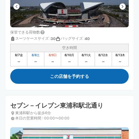
保管できる荷物数
スーツケースサイズ
:
バッグサイズ
:
30
40
空き時間
8/7
金
8/8
土
8/9
日
8/10
月
8/11
火
8/12
水
8/13
木
この店舗を予約する
セブン－イレブン東浦和駅北通り
東浦和駅から徒歩6分
本日の営業時間
:
00:00〜00:00