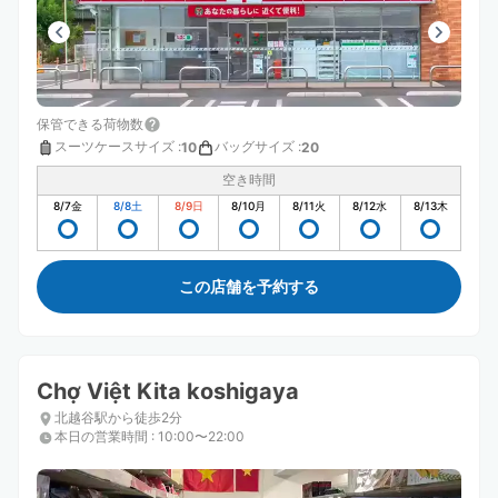
保管できる荷物数
スーツケースサイズ
:
バッグサイズ
:
10
20
空き時間
8/7
金
8/8
土
8/9
日
8/10
月
8/11
火
8/12
水
8/13
木
この店舗を予約する
Chợ Việt Kita koshigaya
北越谷駅から徒歩2分
本日の営業時間
:
10:00〜22:00