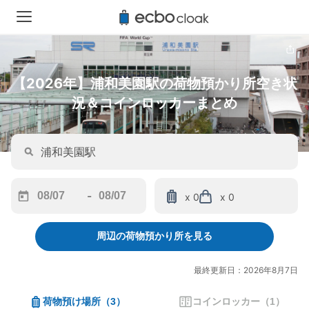
【2026年】浦和美園駅の荷物預かり所空き状
況＆コインロッカーまとめ
-
x 0
x 0
Navigate
Navigate
forward
backward
周辺の荷物預かり所を見る
to
to
interact
interact
with
with
最終更新日：2026年8月7日
the
the
calendar
calendar
荷物預け場所
（
3
）
コインロッカー
（
1
）
and
and