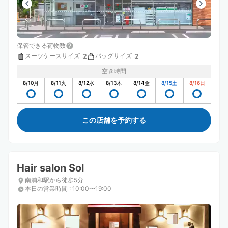
保管できる荷物数
スーツケースサイズ
:
バッグサイズ
:
2
2
空き時間
8/10
月
8/11
火
8/12
水
8/13
木
8/14
金
8/15
土
8/16
日
この店舗を予約する
Hair salon Sol
南浦和駅から徒歩5分
本日の営業時間
:
10:00〜19:00