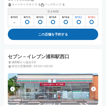
スーツケースサイズ
:
バッグサイズ
:
5
5
空き時間
8/10
月
8/11
火
8/12
水
8/13
木
8/14
金
8/15
土
8/16
日
この店舗を予約する
セブン－イレブン浦和駅西口
浦和駅から徒歩3分
本日の営業時間
:
00:00〜00:00