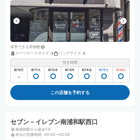
保管できる荷物数
スーツケースサイズ
:
バッグサイズ
:
3
3
空き時間
8/10
月
8/11
火
8/12
水
8/13
木
8/14
金
8/15
土
8/16
日
この店舗を予約する
セブン－イレブン南浦和駅西口
南浦和駅から徒歩1分
本日の営業時間
:
00:00〜00:00