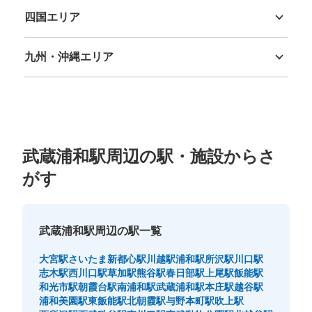
四国エリア
徳島県
香川県
愛媛県
高知県
九州・沖縄エリア
福岡県
佐賀県
長崎県
熊本県
大分県
宮崎県
鹿児島県
沖縄県
武蔵浦和駅周辺の駅・施設からさ
がす
武蔵浦和駅周辺の駅一覧
大宮駅
さいたま新都心駅
川越駅
浦和駅
所沢駅
川口駅
志木駅
西川口駅
草加駅
熊谷駅
春日部駅
上尾駅
飯能駅
和光市駅
朝霞台駅
南浦和駅
武蔵浦和駅
本庄駅
越谷駅
浦和美園駅
東飯能駅
北朝霞駅
与野本町駅
吹上駅