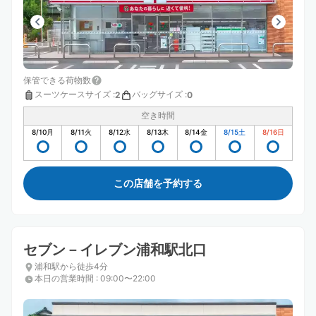
保管できる荷物数
スーツケースサイズ
:
バッグサイズ
:
2
0
空き時間
8/10
月
8/11
火
8/12
水
8/13
木
8/14
金
8/15
土
8/16
日
この店舗を予約する
セブン－イレブン浦和駅北口
浦和駅から徒歩4分
本日の営業時間
:
09:00〜22:00