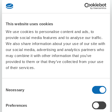
北浦和駅から徒歩3分
本日の営業時間
:
09:00〜22:00
This website uses cookies
We use cookies to personalise content and ads, to
provide social media features and to analyse our traffic.
We also share information about your use of our site with
our social media, advertising and analytics partners who
保管できる荷物数
スーツケースサイズ
:
バッグサイズ
:
3
0
may combine it with other information that you’ve
provided to them or that they’ve collected from your use
空き時間
of their services.
8/10
月
8/11
火
8/12
水
8/13
木
8/14
金
8/15
土
8/16
日
Consent
この店舗を予約する
Necessary
Selection
Preferences
セブン－イレブン北浦和３丁目