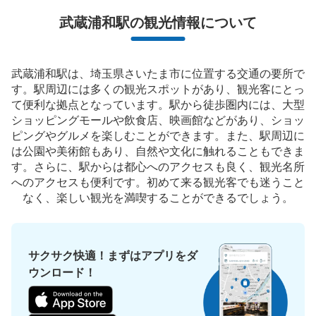
保管できる荷物数
武蔵浦和駅の観光情報について
中
:
6
/
¥500
小
:
35
/
¥400
支払い方法
現金
武蔵浦和駅は、埼玉県さいたま市に位置する交通の要所で
このコインロッカーの位置を見る
す。駅周辺には多くの観光スポットがあり、観光客にとっ
て便利な拠点となっています。駅から徒歩圏内には、大型
ショッピングモールや飲食店、映画館などがあり、ショッ
ピングやグルメを楽しむことができます。また、駅周辺に
JR武蔵浦和駅西口階段下コインロッカー
は公園や美術館もあり、自然や文化に触れることもできま
す。さらに、駅からは都心へのアクセスも良く、観光名所
JR武蔵浦和駅西口駅から徒歩1分
本日の営業時間
:
04:58
〜
00:49
へのアクセスも便利です。初めて来る観光客でも迷うこと
なく、楽しい観光を満喫することができるでしょう。
小ロッカー400円(1日の料金)がある。使用する場合は100
円硬貨のみ。24時間ごとに追加料金発生。使用期間は3日
以内(使用日数の計算は午前2時～翌日午前2時)。使用期間
が経過したら最大30日別途保管(1日あたり小400円)。30
サクサク快適！まずはアプリをダ
日経過したら処分。保管期間中、荷物を取りに来たら別途
ウンロード！
1500円発生。 お問い合わせ連絡先、グローリーサービス
株式会社9時～19時、平日0356874567