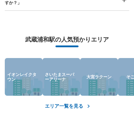
場内コインロッカー
すか？」
JR武蔵浦和駅駅から徒歩1分
本日の営業時間
:
00:00
〜
23:59
小ロッカー200円、中ロッカー300円、(1日の料金)があ
万が一に備えた安心補償
る。使用する場合は100円硬貨のみ。24時間ごとに追加料
金発生。使用期間は4日以内(使用日数の計算は0時～24
武蔵浦和駅の人気預かりエリア
荷物の破損、盗難等万が一に備えた保証も完備で安心
時)。使用期間が経過したら最大30日別途保管(1日あたり
小200円、中300円)。30日経過したら処分。保管期間
中、荷物を取りに来たら別途小ボックス1000円、中ボッ
クス1500円以上発生(1ボックスごと)。鍵を紛失されたお
客様3000円、出張料金3000円、1ヶ月、小ボックス
5000円～(いつでも出し入れ自由) お問い合わせ連絡先、
イオンレイクタ
さいたまスーパ
大宮ラクーン
そ
ウン
ーアリーナ
株式会社フジサービス平日9時～18時、土曜、9時～15
時、0358504544
エリア一覧を見る
保管できる荷物数
中
:
3
/
¥300
小
:
15
/
¥200
支払い方法
現金