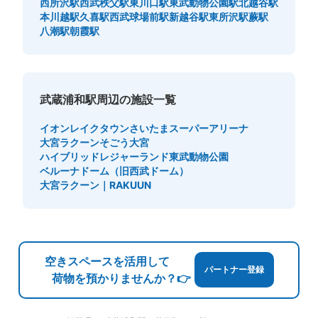
西所沢駅
西武秩父駅
東川口駅
東武動物公園駅
北越谷駅
本川越駅
久喜駅
西武球場前駅
新越谷駅
東所沢駅
蕨駅
八潮駅
朝霞駅
武蔵浦和駅周辺の施設一覧
イオンレイクタウン
さいたまスーパーアリーナ
大宮ラクーン
そごう大宮
ハイブリッドレジャーランド東武動物公園
ベルーナドーム（旧西武ドーム）
大宮ラクーン｜RAKUUN
空きスペースを活用して
パートナー登録
荷物を預かりませんか？👉