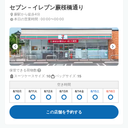
セブン－イレブン蕨桜橋通り
蕨駅から徒歩4分
本日の営業時間
:
00:00〜00:00
保管できる荷物数
スーツケースサイズ
:
バッグサイズ
:
10
15
空き時間
8/10
月
8/11
火
8/12
水
8/13
木
8/14
金
8/15
土
8/16
日
この店舗を予約する