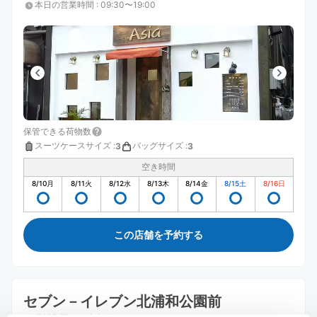
本日の営業時間
:
09:30〜19:00
保管できる荷物数
スーツケースサイズ
:
バッグサイズ
:
3
3
空き時間
8/10
月
8/11
火
8/12
水
8/13
木
8/14
金
8/15
土
8/16
日
この店舗を予約する
セブン－イレブン北浦和公園前