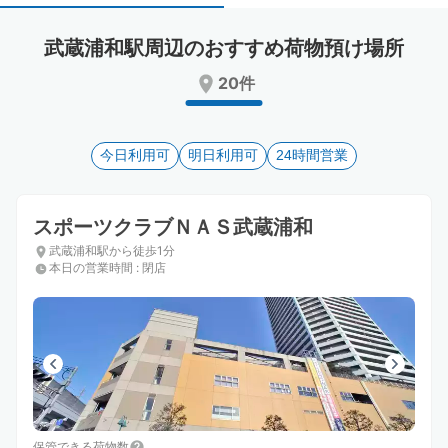
select
select
a
a
武蔵浦和駅周辺のおすすめ荷物預け場所
date.
date.
Press
Press
20件
the
the
question
question
mark
mark
key
今日利用可
key
明日利用可
24時間営業
to
to
get
get
the
the
スポーツクラブＮＡＳ武蔵浦和
keyboard
keyboard
武蔵浦和駅から徒歩1分
shortcuts
shortcuts
本日の営業時間
:
閉店
for
for
changing
changing
dates.
dates.
保管できる荷物数