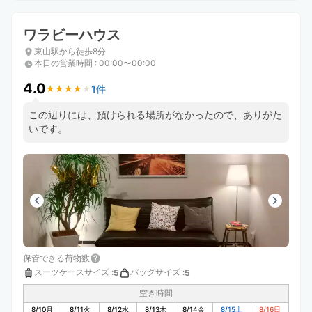
ワラビーハウス
東山駅から徒歩8分
本日の営業時間
:
00:00〜00:00
4.0
1件
★
★
★
★
★
★
★
★
★
★
この辺りには、預けられる場所がなかったので、ありがた
いです。
保管できる荷物数
スーツケースサイズ
:
バッグサイズ
:
5
5
空き時間
8/10
月
8/11
火
8/12
水
8/13
木
8/14
金
8/15
土
8/16
日