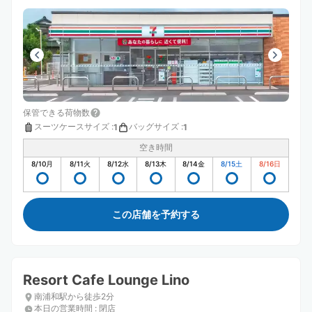
保管できる荷物数
スーツケースサイズ
:
バッグサイズ
:
1
1
空き時間
8/10
月
8/11
火
8/12
水
8/13
木
8/14
金
8/15
土
8/16
日
この店舗を予約する
Resort Cafe Lounge Lino
南浦和駅から徒歩2分
本日の営業時間
:
閉店