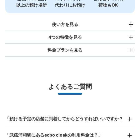
以上の預け場所
代わりにお預け
荷物もOK
使い方を見る
4つの特徴を見る
料金プランを見る
バッグサイズ
¥500
/
日
最大辺が45cm未満の大きさのお荷物（リュック、ハンド
よくあるご質問
バッグ、お手荷物など）
スマホからお店と日時を

全国1,000箇所以上と提携
指定して事前予約
JR武蔵浦和駅改札内埼京線4番出口階段下
北は北海道から南は沖縄まで都市部を中心に全国で利用可能なサービスです
コインロッカー
スーツケースサイズ
¥800
武蔵浦和駅駅から徒歩0分
「預ける予定の店舗に到着してからどうすればいいですか？
/
日
本日の営業時間
:
04:58
〜
00:49
最大辺が45cm以上の大きさのお荷物（スーツケース、楽
小ロッカー400円、中ロッカー500円、大700円(1日の料
「武蔵浦和駅にあるecbo cloakの利用料金は？」
器、ベビーカーなど）
金)がある。使用する場合は100円硬貨のみ。24時間ごと