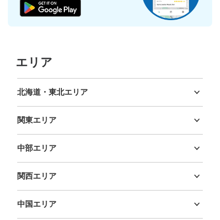
保管できる荷物数
エリア
小
:
20
/
¥400
支払い方法
現金
北海道・東北エリア
このコインロッカーの位置を見る
北海道
青森県
岩手県
宮城県
秋田県
山形県
福島県
関東エリア
茨城県
栃木県
群馬県
埼玉県
千葉県
東京都
神奈川県
中部エリア
新潟県
富山県
石川県
福井県
山梨県
長野県
岐阜県
静岡県
愛知県
関西エリア
三重県
滋賀県
京都府
大阪府
兵庫県
奈良県
和歌山県
中国エリア
鳥取県
島根県
岡山県
広島県
山口県