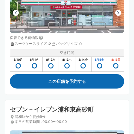
保管できる荷物数
スーツケースサイズ
:
バッグサイズ
:
2
0
空き時間
8/10
月
8/11
火
8/12
水
8/13
木
8/14
金
8/15
土
8/16
日
この店舗を予約する
セブン－イレブン浦和東高砂町
浦和駅から徒歩5分
本日の営業時間
:
00:00〜00:00