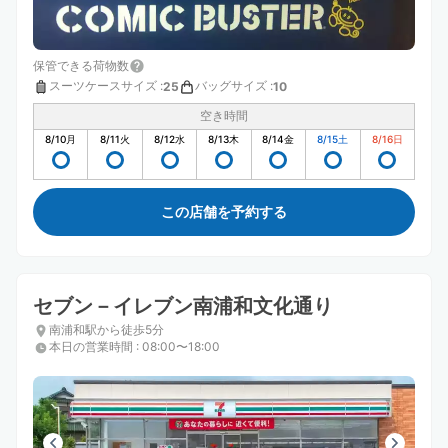
保管できる荷物数
スーツケースサイズ
:
バッグサイズ
:
25
10
空き時間
8/10
月
8/11
火
8/12
水
8/13
木
8/14
金
8/15
土
8/16
日
この店舗を予約する
セブン－イレブン南浦和文化通り
南浦和駅から徒歩5分
本日の営業時間
:
08:00〜18:00