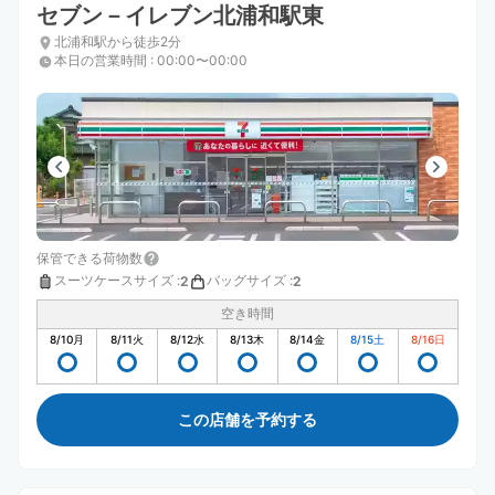
セブン－イレブン北浦和駅東
北浦和駅から徒歩2分
本日の営業時間
:
00:00〜00:00
保管できる荷物数
スーツケースサイズ
:
バッグサイズ
:
2
2
空き時間
8/10
月
8/11
火
8/12
水
8/13
木
8/14
金
8/15
土
8/16
日
この店舗を予約する