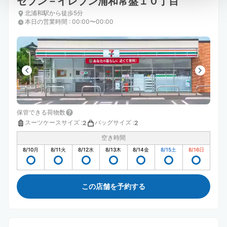
セブン－イレブン浦和常盤１０丁目
北浦和駅から徒歩5分
本日の営業時間
:
00:00〜00:00
保管できる荷物数
スーツケースサイズ
:
バッグサイズ
:
2
2
空き時間
8/10
月
8/11
火
8/12
水
8/13
木
8/14
金
8/15
土
8/16
日
この店舗を予約する