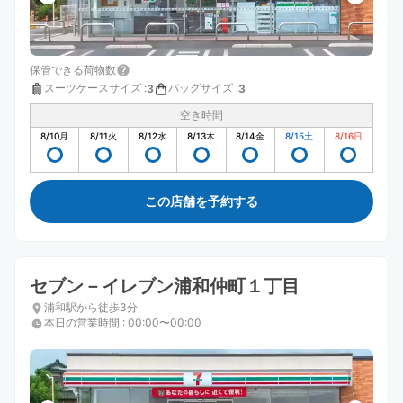
保管できる荷物数
スーツケースサイズ
:
バッグサイズ
:
3
3
空き時間
8/10
月
8/11
火
8/12
水
8/13
木
8/14
金
8/15
土
8/16
日
この店舗を予約する
セブン－イレブン浦和仲町１丁目
浦和駅から徒歩3分
本日の営業時間
:
00:00〜00:00