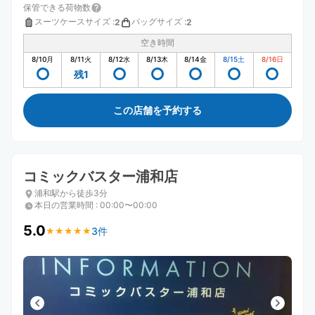
保管できる荷物数
スーツケースサイズ
:
バッグサイズ
:
2
2
空き時間
8/10
月
8/11
火
8/12
水
8/13
木
8/14
金
8/15
土
8/16
日
残1
この店舗を予約する
コミックバスター浦和店
浦和駅から徒歩3分
本日の営業時間
:
00:00〜00:00
5.0
3件
★
★
★
★
★
★
★
★
★
★