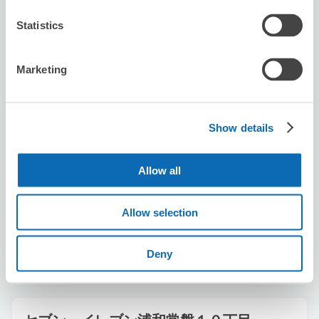
北浦和駅から徒歩1分
本日の営業時間
:
00:00〜00:00
Statistics
Marketing
Show details
保管できる荷物数
スーツケースサイズ
:
バッグサイズ
:
5
5
Allow all
空き時間
8/10
月
8/11
火
8/12
水
8/13
木
8/14
金
8/15
土
8/16
日
Allow selection
この店舗を予約する
Deny