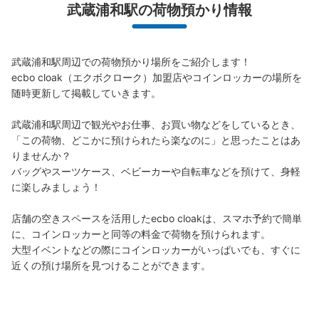
このコインロッカーの位置を見る
武蔵浦和駅の荷物預かり情報
武蔵浦和駅周辺での荷物預かり場所をご紹介します！

JR武蔵浦和駅東口階段下交差点側コイン
ecbo cloak（エクボクローク）加盟店やコインロッカーの場所を
ロッカー
随時更新して掲載していきます。

JR武蔵浦和駅駅から徒歩1分
本日の営業時間
:
04:58
〜
00:49
武蔵浦和駅周辺で観光やお仕事、お買い物などをしているとき、
「この荷物、どこかに預けられたら楽なのに」と思ったことはあ
小ロッカー400円、中ロッカー500円、(1日の料金)があ
る。使用する場合は100円硬貨のみ。24時間ごとに追加料
りませんか？

金発生。使用期間は3日以内(使用日数の計算は午前2時～
バッグやスーツケース、ベビーカーや自転車などを預けて、身軽
翌日午前2時)。使用期間が経過したら最大30日別途保管(1
に楽しみましょう！

日あたり小400円、中500円)。30日経過したら処分。保
管期間中、荷物を取りに来たら別途1500円発生。 取扱い
店舗の空きスペースを活用したecbo cloakは、スマホ予約で簡単
期間は初電～終電 お問い合わせ連絡先、グローリーサー
に、コインロッカーと同等の料金で荷物を預けられます。

ビス株式会社9時～19時、平日0356874567
大型イベントなどの際にコインロッカーがいっぱいでも、すぐに
近くの預け場所を見つけることができます。