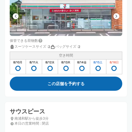
保管できる荷物数
スーツケースサイズ
:
バッグサイズ
:
2
2
空き時間
8/10
月
8/11
火
8/12
水
8/13
木
8/14
金
8/15
土
8/16
日
この店舗を予約する
サウスピース
南浦和駅から徒歩3分
本日の営業時間
:
閉店