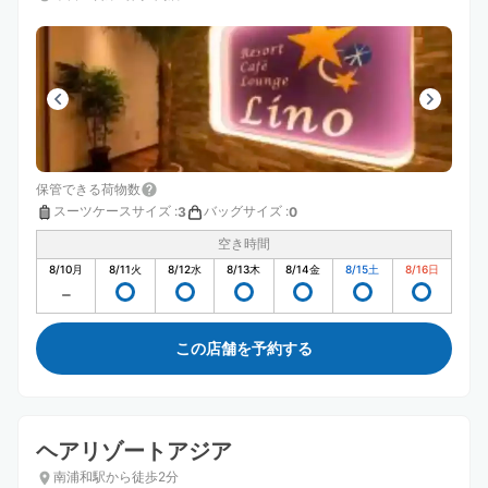
保管できる荷物数
スーツケースサイズ
:
バッグサイズ
:
3
0
空き時間
8/10
月
8/11
火
8/12
水
8/13
木
8/14
金
8/15
土
8/16
日
この店舗を予約する
ヘアリゾートアジア
南浦和駅から徒歩2分