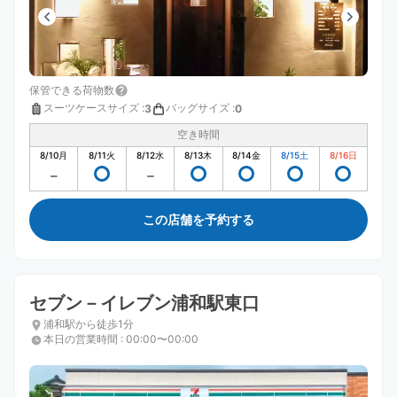
保管できる荷物数
スーツケースサイズ
:
バッグサイズ
:
3
0
空き時間
8/10
月
8/11
火
8/12
水
8/13
木
8/14
金
8/15
土
8/16
日
この店舗を予約する
セブン－イレブン浦和駅東口
浦和駅から徒歩1分
本日の営業時間
:
00:00〜00:00