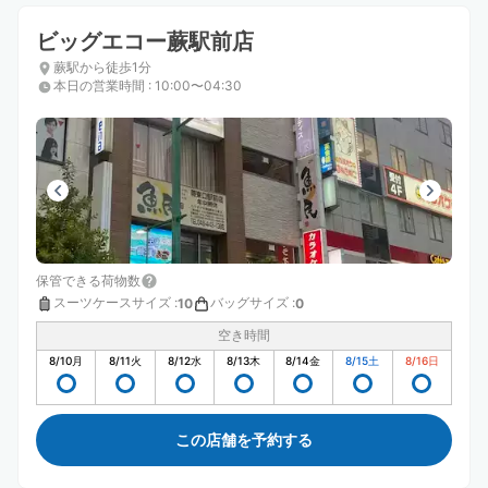
ビッグエコー蕨駅前店
蕨駅から徒歩1分
本日の営業時間
:
10:00〜04:30
保管できる荷物数
スーツケースサイズ
:
バッグサイズ
:
10
0
空き時間
8/10
月
8/11
火
8/12
水
8/13
木
8/14
金
8/15
土
8/16
日
この店舗を予約する