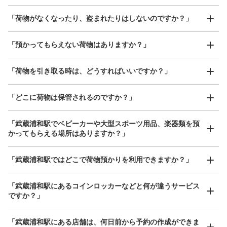
に追加料金発生。使用期間は3日以内(使用日数の計算は午
前2時～翌日午前2時)。使用期間が経過したら最大30日別
「荷物がなくなったり、盗まれたりはしないのですか？」
途保管(1日あたり小400円、中500円、大700円)。30日
経過したら処分。保管期間中、荷物を取りに来たら別途
好立地 / 好条件店舗も多数
お店で荷物の写真を

「預かってもらえない荷物はありますか？」
1500円発生。 取扱い期間、初電～終電 お問い合わせ連絡
アクセスの良い駅ナカ店舗や24時間営業店舗等も多数提携しています
撮ってもらいチェックイン完了
先、グローリーサービス株式会社9時～19時、平日
0356874567
「荷物を引き取る時は、どうすればいいですか？」
「どこに荷物は保管されるのですか？」
「武蔵浦和駅でベビーカーや大型スポーツ用品、楽器類を預
保管できる荷物数
かってもらえる場所はありますか？」
大
:
2
/
¥700
中
:
2
/
¥500
小
:
8
/
¥400
支払い方法
どんなサイズの荷物もOK
現金
「武蔵浦和駅ではどこで荷物預かりを利用できますか？」
手ぶらで1日快適に！
楽器、ベビーカー、ゴルフバッグ等、1人が持てる大きさの荷物であればどんなサイズでも
このコインロッカーの位置を見る
OK
「武蔵浦和駅にあるコインロッカーなどと何が違うサービス
ですか？」
JR武蔵浦和駅ビーンズマルエツ専用駐車
「武蔵浦和駅にある店舗は、何日前から予約の作成ができま