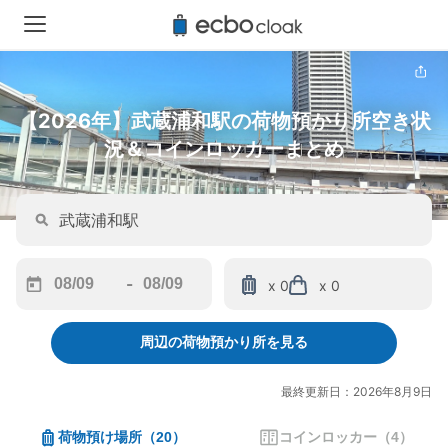
【2026年】武蔵浦和駅の荷物預かり所空き状
況＆コインロッカーまとめ
-
x 0
x 0
Navigate
Navigate
forward
backward
周辺の荷物預かり所を見る
to
to
interact
interact
with
with
最終更新日：2026年8月9日
the
the
calendar
calendar
荷物預け場所
（
20
）
コインロッカー
（
4
）
and
and