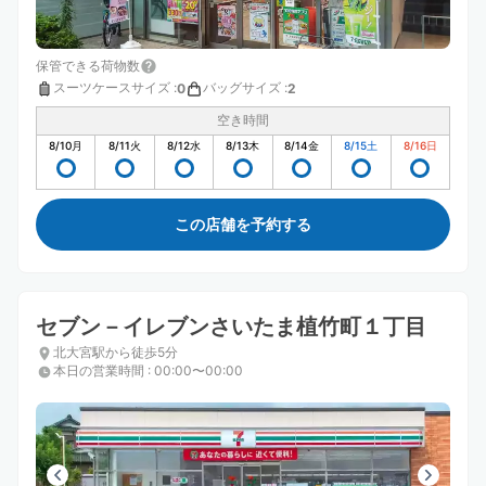
保管できる荷物数
スーツケースサイズ
:
バッグサイズ
:
0
2
空き時間
8/10
月
8/11
火
8/12
水
8/13
木
8/14
金
8/15
土
8/16
日
この店舗を予約する
セブン－イレブンさいたま植竹町１丁目
北大宮駅から徒歩5分
本日の営業時間
:
00:00〜00:00