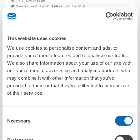
保管できる荷物数
スーツケースサイズ
:
バッグサイズ
:
3
0
空き時間
8/10
月
8/11
火
8/12
水
8/13
木
8/14
金
8/15
土
8/16
日
残2
This website uses cookies
この店舗を予約する
We use cookies to personalise content and ads, to
provide social media features and to analyse our traffic.
We also share information about your use of our site with
our social media, advertising and analytics partners who
again
may combine it with other information that you’ve
大宮駅から徒歩3分
provided to them or that they’ve collected from your use
本日の営業時間
:
09:00〜19:00
of their services.
Consent
Necessary
Selection