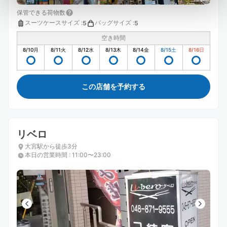
保管できる荷物数
スーツケースサイズ
:
バッグサイズ
:
5
5
空き時間
8/10
月
8/11
火
8/12
水
8/13
木
8/14
金
8/15
土
8/16
日
この店舗を予約する
リベロ
大宮駅から徒歩3分
本日の営業時間
:
11:00〜23:00