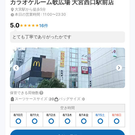
カラオケルーム歌広場 大宮西口駅前店
大宮駅から徒歩5分
本日の営業時間
:
11:00〜23:30
5.0
16件
★
★
★
★
★
★
★
★
★
★
とても丁寧でありがったかです
保管できる荷物数
スーツケースサイズ
:
バッグサイズ
:
20
0
空き時間
8/10
月
8/11
火
8/12
水
8/13
木
8/14
金
8/15
土
8/16
日