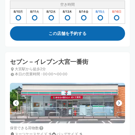
空き時間
8/10
月
8/11
火
8/12
水
8/13
木
8/14
金
8/15
土
8/16
日
この店舗を予約する
セブン－イレブン大宮一番街
大宮駅から徒歩2分
本日の営業時間
:
00:00〜00:00
保管できる荷物数
スーツケースサイズ
:
バッグサイズ
:
5
5