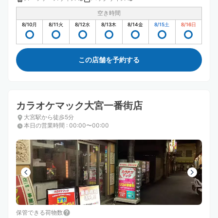
空き時間
8/10
月
8/11
火
8/12
水
8/13
木
8/14
金
8/15
土
8/16
日
この店舗を予約する
カラオケマック大宮一番街店
大宮駅から徒歩5分
本日の営業時間
:
00:00〜00:00
保管できる荷物数