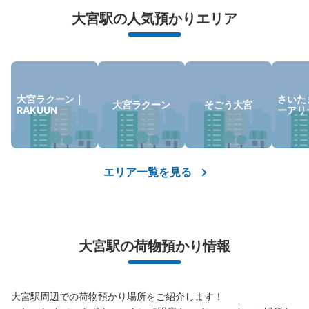
荷物の破損、盗難等万が一に備えた保証も完備で安心
大宮駅の人気預かりエリア
東武線連絡通路階段下
大宮駅から徒歩0 m
本日の営業時間 06:00〜22:00
保管できる荷物数
大宮ラクーン｜
さいた
Sサイズ： 17
Mサイズ： 7
Lサイズ： 5
大宮ラクーン
そごう大宮
RAKUUN
ーアリ
空き時間
8/11
8/12
8/13
8/14
8/15
8/16
8/17
エリア一覧を見る
このコインロッカーを予約する
大宮駅の荷物預かり情報
大宮駅ルミネ大宮LUMINE2クールコイン
ロッカー
大宮駅周辺での荷物預かり場所をご紹介します！

JR大宮駅駅から徒歩3分