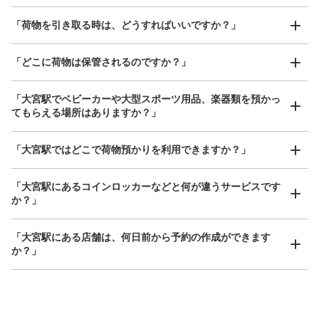
ﾙﾐﾈ1 1F
撮ってもらいチェックイン完了
大宮駅から徒歩0 m
本日の営業時間 06:00〜22:00
「荷物を引き取る時は、どうすればいいですか？」
保管できる荷物数
Sサイズ： 6
Mサイズ： 6
Lサイズ： 4
「どこに荷物は保管されるのですか？」
空き時間
「大宮駅でベビーカーや大型スポーツ用品、楽器類を預かっ
8/11
8/12
8/13
8/14
8/15
8/16
8/17
てもらえる場所はありますか？」
どんなサイズの荷物もOK
「大宮駅ではどこで荷物預かりを利用できますか？」
このコインロッカーを予約する
手ぶらで1日快適に！
楽器、ベビーカー、ゴルフバッグ等、1人が持てる大きさの荷物であればどんなサイズでも
OK
「大宮駅にあるコインロッカーなどと何が違うサービスです
か？」
「大宮駅にある店舗は、何日前から予約の作成ができます
か？」
万が一に備えた安心補償