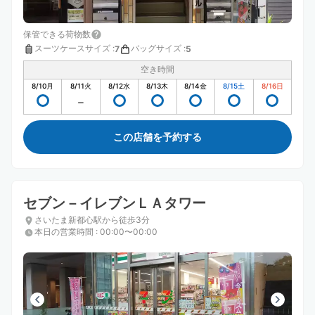
保管できる荷物数
スーツケースサイズ
:
バッグサイズ
:
7
5
空き時間
8/10
月
8/11
火
8/12
水
8/13
木
8/14
金
8/15
土
8/16
日
この店舗を予約する
セブン－イレブンＬＡタワー
さいたま新都心駅から徒歩3分
本日の営業時間
:
00:00〜00:00