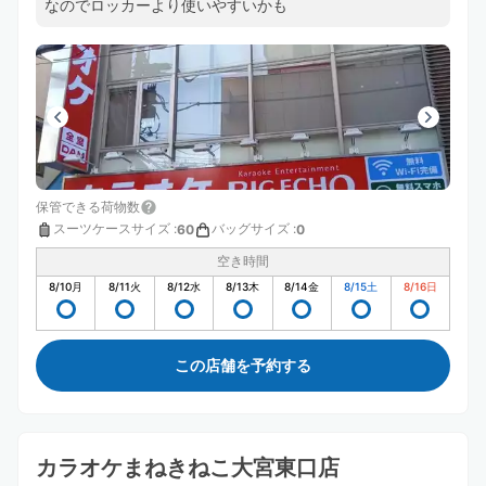
なのでロッカーより使いやすいかも
保管できる荷物数
スーツケースサイズ
:
バッグサイズ
:
60
0
空き時間
8/10
月
8/11
火
8/12
水
8/13
木
8/14
金
8/15
土
8/16
日
この店舗を予約する
カラオケまねきねこ大宮東口店