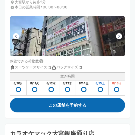
大宮駅から徒歩2分
本日の営業時間
:
00:00〜00:00
保管できる荷物数
スーツケースサイズ
:
バッグサイズ
:
3
3
空き時間
8/10
月
8/11
火
8/12
水
8/13
木
8/14
金
8/15
土
8/16
日
この店舗を予約する
カラオケマック大宮銀座通り店