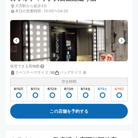
大宮駅から徒歩3分
本日の営業時間
:
10:00〜04:30
保管できる荷物数
スーツケースサイズ
:
バッグサイズ
:
10
0
空き時間
8/10
月
8/11
火
8/12
水
8/13
木
8/14
金
8/15
土
8/16
日
この店舗を予約する