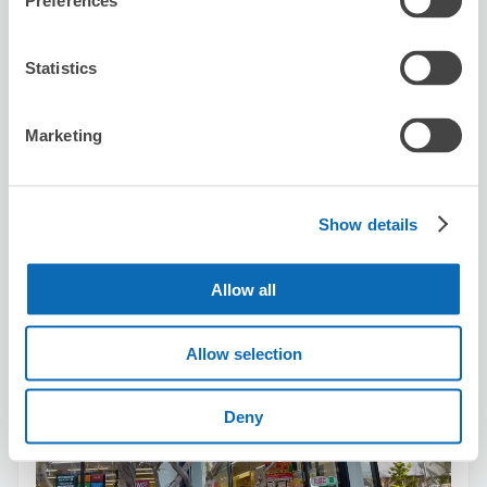
Preferences
保管できる荷物数
スーツケースサイズ
:
バッグサイズ
:
10
10
Statistics
空き時間
8/10
月
8/11
火
8/12
水
8/13
木
8/14
金
8/15
土
8/16
日
Marketing
この店舗を予約する
Show details
セブン－イレブン大宮駅西口南
Allow all
大宮駅から徒歩2分
本日の営業時間
:
07:00〜21:00
Allow selection
Deny