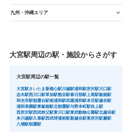
徳島県
香川県
愛媛県
高知県
このコインロッカーの位置を見る
九州・沖縄エリア
福岡県
佐賀県
長崎県
熊本県
大分県
宮崎県
鹿児島県
沖縄県
大宮駅中央改札（北）内コインロッカー1
JR大宮駅駅から徒歩0分
本日の営業時間
:
04:28
〜
00:27
大宮駅周辺の駅・施設からさがす
中央改札（北）内にあります
大宮駅周辺の駅一覧
大宮駅
さいたま新都心駅
川越駅
浦和駅
所沢駅
川口駅
志木駅
西川口駅
草加駅
熊谷駅
春日部駅
上尾駅
飯能駅
和光市駅
朝霞台駅
南浦和駅
武蔵浦和駅
本庄駅
越谷駅
浦和美園駅
東飯能駅
北朝霞駅
与野本町駅
吹上駅
西所沢駅
西武秩父駅
東川口駅
東武動物公園駅
北越谷駅
本川越駅
久喜駅
西武球場前駅
新越谷駅
東所沢駅
蕨駅
八潮駅
朝霞駅
保管できる荷物数
中
:
10
/
¥500