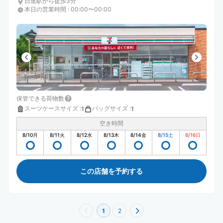
日進駅から徒歩3分
本日の営業時間
:
00:00〜00:00
保管できる荷物数
スーツケースサイズ
:
バッグサイズ
:
1
1
空き時間
8/10
月
8/11
火
8/12
水
8/13
木
8/14
金
8/15
土
8/16
日
この店舗を予約する
1
2