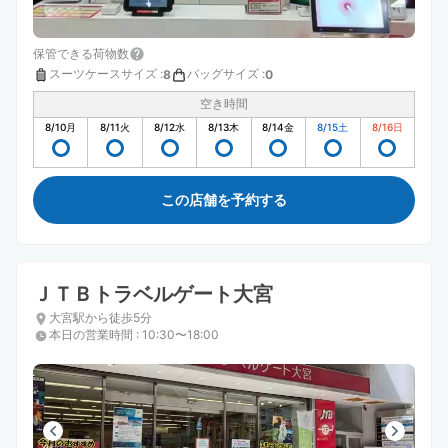
保管できる荷物数
スーツケースサイズ
:
バッグサイズ
:
8
0
空き時間
8/10
月
8/11
火
8/12
水
8/13
木
8/14
金
8/15
土
8/16
日
この店舗を予約する
ＪＴＢトラベルゲート大宮
大宮駅から徒歩5分
本日の営業時間
:
10:30〜18:00