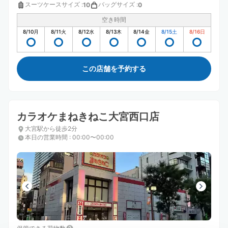
スーツケースサイズ
:
バッグサイズ
:
10
0
空き時間
8/10
月
8/11
火
8/12
水
8/13
木
8/14
金
8/15
土
8/16
日
この店舗を予約する
カラオケまねきねこ大宮西口店
大宮駅から徒歩2分
本日の営業時間
:
00:00〜00:00