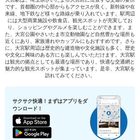
大宮駅新幹線南乗換口前コインロッカー
です。首都圏の中心部からもアクセスが良く、新幹線や在
来線、地下鉄など様々な路線が乗り入れています。駅周辺
JR大宮駅駅から徒歩0分
本日の営業時間
:
04:28
〜
00:27
には大型商業施設や飲食店、観光スポットが充実してお
り、ショッピングやグルメを楽しむことができます。ま
新幹線専用改札（南）付近にあります
た、大宮公園やさいたま市立動物園など自然豊かな場所も
近くにあり、家族連れやカップルにもおすすめです。さら
に、大宮駅周辺は歴史的な建造物や文化施設も多く、歴史
や文化に興味のある方にも楽しんでいただけます。大宮駅
は観光の拠点としても最適な場所であり、快適な交通網と
魅力的な観光スポットが集まっています。是非、大宮駅を
訪れてみてください。
サクサク快適！まずはアプリをダ
保管できる荷物数
大
:
2
/
¥700
小
:
30
/
¥400
ウンロード！
支払い方法
現金
このコインロッカーの位置を見る