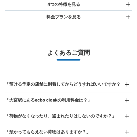
4つの特徴を見る
料金プランを見る
バッグサイズ
¥500
/
日
最大辺が45cm未満の大きさのお荷物（リュック、ハンド
よくあるご質問
バッグ、お手荷物など）
スマホからお店と日時を

全国1,000箇所以上と提携
指定して事前予約
北は北海道から南は沖縄まで都市部を中心に全国で利用可能なサービスです
スーツケースサイズ
¥800
「預ける予定の店舗に到着してからどうすればいいですか？
/
日
最大辺が45cm以上の大きさのお荷物（スーツケース、楽
「大宮駅にあるecbo cloakの利用料金は？」
器、ベビーカーなど）
「荷物がなくなったり、盗まれたりはしないのですか？」
好立地 / 好条件店舗も多数
お店で荷物の写真を

「預かってもらえない荷物はありますか？」
アクセスの良い駅ナカ店舗や24時間営業店舗等も多数提携しています