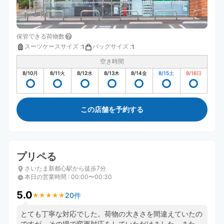
保管できる荷物数
スーツケースサイズ
:
バッグサイズ
:
1
1
空き時間
8/10
月
8/11
火
8/12
水
8/13
木
8/14
金
8/15
土
8/16
日
この店舗を予約する
プリペる
さいたま新都心駅から徒歩7分
本日の営業時間
:
00:00〜00:30
5.0
20件
★
★
★
★
★
★
★
★
★
★
とても丁寧な対応でした。荷物の大きさを間違えていたの
ですが、その場で変更対応をしていただけました。また、