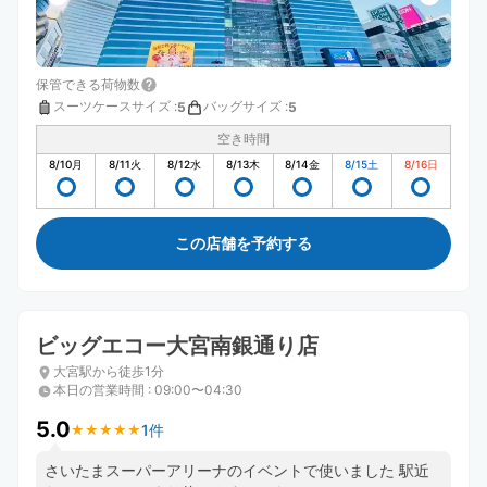
保管できる荷物数
スーツケースサイズ
:
バッグサイズ
:
5
5
空き時間
8/10
月
8/11
火
8/12
水
8/13
木
8/14
金
8/15
土
8/16
日
この店舗を予約する
ビッグエコー大宮南銀通り店
大宮駅から徒歩1分
本日の営業時間
:
09:00〜04:30
5.0
1件
★
★
★
★
★
★
★
★
★
★
さいたまスーパーアリーナのイベントで使いました 駅近