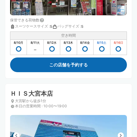
保管できる荷物数
スーツケースサイズ
:
バッグサイズ
:
5
5
空き時間
8/10
月
8/11
火
8/12
水
8/13
木
8/14
金
8/15
土
8/16
日
この店舗を予約する
ＨＩＳ大宮本店
大宮駅から徒歩1分
本日の営業時間
:
10:00〜19:00