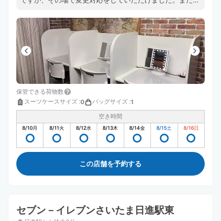
担当された方は英語も話せるようでした（たまたま別のお
客さんとの会話が聞こえた）
保管できる荷物数
スーツケースサイズ
:
バッグサイズ
:
0
1
空き時間
8/10
月
8/11
火
8/12
水
8/13
木
8/14
金
8/15
土
8/16
日
この店舗を予約する
セブン－イレブンさいたま日進駅東