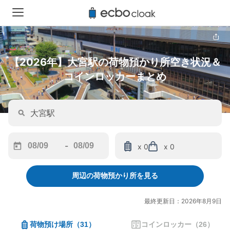
【2026年】大宮駅の荷物預かり所空き状況＆
コインロッカーまとめ
-
x 0
x 0
Navigate
Navigate
forward
backward
周辺の荷物預かり所を見る
to
to
interact
interact
with
with
最終更新日：2026年8月9日
the
the
calendar
calendar
荷物預け場所
（
31
）
コインロッカー
（
26
）
and
and