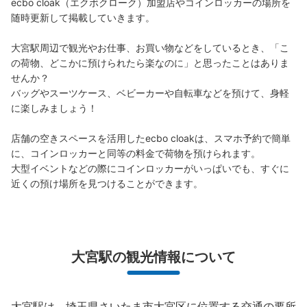
ecbo cloak（エクボクローク）加盟店やコインロッカーの場所を
本日の営業時間
:
10:00
〜
23:00
随時更新して掲載していきます。

LUMINE2の1階入口付近にあります 返却式
大宮駅周辺で観光やお仕事、お買い物などをしているとき、「こ
の荷物、どこかに預けられたら楽なのに」と思ったことはありま
せんか？

バッグやスーツケース、ベビーカーや自転車などを預けて、身軽
に楽しみましょう！

店舗の空きスペースを活用したecbo cloakは、スマホ予約で簡単
に、コインロッカーと同等の料金で荷物を預けられます。

大型イベントなどの際にコインロッカーがいっぱいでも、すぐに
近くの預け場所を見つけることができます。
保管できる荷物数
小
:
16
/
¥100
支払い方法
現金
このコインロッカーの位置を見る
大宮駅の観光情報について
大宮駅は、埼玉県さいたま市大宮区に位置する交通の要所