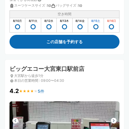
スーツケースサイズ
:
バッグサイズ
:
10
10
空き時間
8/10
月
8/11
火
8/12
水
8/13
木
8/14
金
8/15
土
8/16
日
この店舗を予約する
ビッグエコー大宮東口駅前店
大宮駅から徒歩1分
本日の営業時間
:
09:00〜04:30
4.2
5件
★
★
★
★
★
★
★
★
★
★