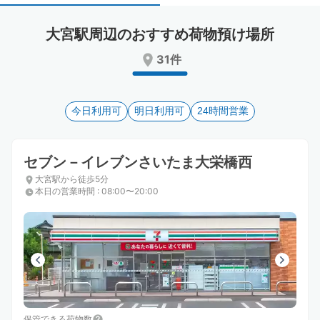
select
select
a
a
大宮駅周辺のおすすめ荷物預け場所
date.
date.
Press
Press
31件
the
the
question
question
mark
mark
key
今日利用可
key
明日利用可
24時間営業
to
to
get
get
the
the
セブン－イレブンさいたま大栄橋西
keyboard
keyboard
大宮駅から徒歩5分
shortcuts
shortcuts
本日の営業時間
:
08:00〜20:00
for
for
changing
changing
dates.
dates.
保管できる荷物数