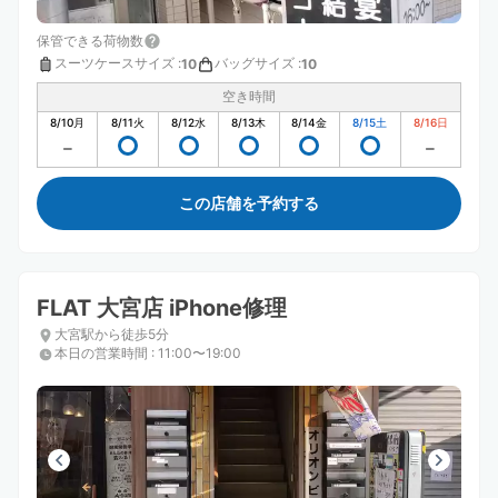
保管できる荷物数
スーツケースサイズ
:
バッグサイズ
:
10
10
空き時間
8/10
月
8/11
火
8/12
水
8/13
木
8/14
金
8/15
土
8/16
日
この店舗を予約する
FLAT 大宮店 iPhone修理
大宮駅から徒歩5分
本日の営業時間
:
11:00〜19:00