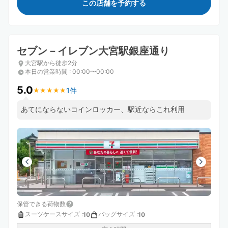
この店舗を予約する
セブン－イレブン大宮駅銀座通り
大宮駅から徒歩2分
本日の営業時間
:
00:00〜00:00
5.0
1件
★
★
★
★
★
★
★
★
★
★
あてにならないコインロッカー、駅近ならこれ利用
保管できる荷物数
スーツケースサイズ
:
バッグサイズ
:
10
10