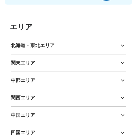
大宮駅埼京線コインロッカー2
エリア
JR大宮駅駅から徒歩0分
本日の営業時間
:
04:28
〜
00:27
21・22番線階段付近にあります
北海道・東北エリア
北海道
青森県
岩手県
宮城県
秋田県
山形県
福島県
関東エリア
茨城県
栃木県
群馬県
埼玉県
千葉県
東京都
神奈川県
中部エリア
新潟県
富山県
石川県
福井県
山梨県
長野県
岐阜県
静岡県
愛知県
関西エリア
三重県
滋賀県
京都府
大阪府
兵庫県
奈良県
和歌山県
保管できる荷物数
中国エリア
大
:
2
/
¥700
小
:
20
/
¥20
鳥取県
島根県
岡山県
広島県
山口県
支払い方法
現金
四国エリア