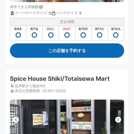
保管できる荷物数
スーツケースサイズ
:
バッグサイズ
:
5
5
空き時間
8/6
木
8/7
金
8/8
土
8/9
日
8/10
月
8/11
火
8/12
水
この店舗を予約する
Spice House Shiki/Totalsewa Mart
志木駅から徒歩4分
本日の営業時間
:
10:30〜22:00