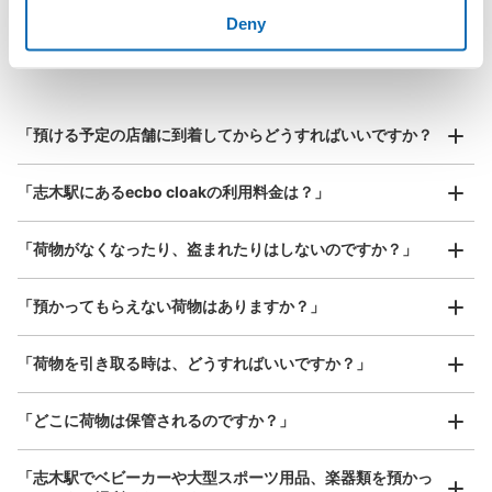
最大辺が45cm未満の大きさのお荷物（リュック、ハンド
よくあるご質問
Deny
バッグ、お手荷物など）
スマホからお店と日時を

全国1,000箇所以上と提携
指定して事前予約
東武東上線志木駅駅ビル（EQUiA）1階コ
北は北海道から南は沖縄まで都市部を中心に全国で利用可能なサービスです
インロッカー
スーツケースサイズ
¥800
東武東上線志木駅駅から徒歩1分
「預ける予定の店舗に到着してからどうすればいいですか？
/
日
本日の営業時間
:
00:00
〜
23:59
最大辺が45cm以上の大きさのお荷物（スーツケース、楽
駅東口からマルイファミリーに向かう経路にあります。向
「志木駅にあるecbo cloakの利用料金は？」
器、ベビーカーなど）
かいにはロッテリアがあります。
「荷物がなくなったり、盗まれたりはしないのですか？」
好立地 / 好条件店舗も多数
お店で荷物の写真を

「預かってもらえない荷物はありますか？」
アクセスの良い駅ナカ店舗や24時間営業店舗等も多数提携しています
撮ってもらいチェックイン完了
「荷物を引き取る時は、どうすればいいですか？」
「どこに荷物は保管されるのですか？」
保管できる荷物数
「志木駅でベビーカーや大型スポーツ用品、楽器類を預かっ
小
:
20
/
¥400