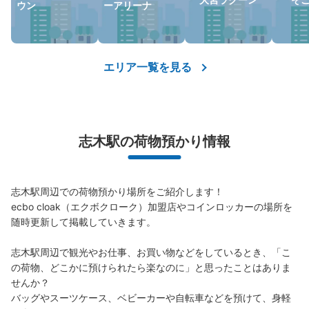
ウン
ーアリーナ
保管できる荷物数
小
:
25
/
¥200
支払い方法
エリア一覧を見る
現金
このコインロッカーの位置を見る
志木駅の荷物預かり情報
F¥200コインロッカー
東武東上線志木駅駅から徒歩2分
本日の営業時間
:
00:00
〜
23:59
志木駅周辺での荷物預かり場所をご紹介します！

ecbo cloak（エクボクローク）加盟店やコインロッカーの場所を
志木駅南口のロータリーの先にある埼光ビル1階、メガネ
スーパー店舗裏にあります。
随時更新して掲載していきます。

志木駅周辺で観光やお仕事、お買い物などをしているとき、「こ
の荷物、どこかに預けられたら楽なのに」と思ったことはありま
せんか？

バッグやスーツケース、ベビーカーや自転車などを預けて、身軽