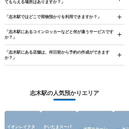
てもらえる場所はありますか？」
支払い方法
現金
どんなサイズの荷物もOK
「志木駅ではどこで荷物預かりを利用できますか？」
このコインロッカーの位置を見る
手ぶらで1日快適に！
楽器、ベビーカー、ゴルフバッグ等、1人が持てる大きさの荷物であればどんなサイズでも
OK
「志木駅にあるコインロッカーなどと何が違うサービスです
か？」
¥100/12hコインロッカー
「志木駅にある店舗は、何日前から予約の作成ができます
東武東上線志木駅駅から徒歩3分
か？」
本日の営業時間
:
00:00
〜
23:59
ファミリーマート志木駅東口店と隣接する駐車場の間にあ
ります。
万が一に備えた安心補償
荷物の破損、盗難等万が一に備えた保証も完備で安心
志木駅の人気預かりエリア
イオンレイクタ
さいたまスーパ
大宮ラクーン
そ