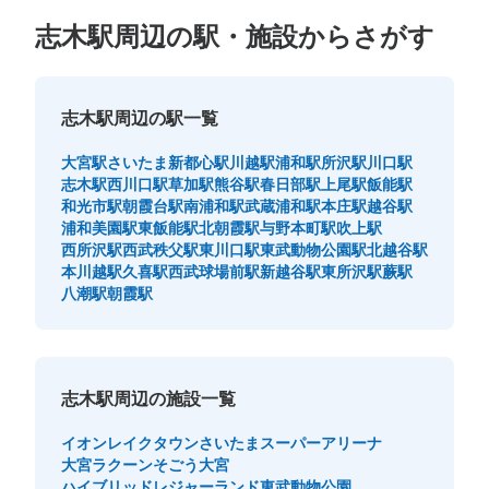
志木駅周辺の駅・施設からさがす
志木駅周辺の駅一覧
大宮駅
さいたま新都心駅
川越駅
浦和駅
所沢駅
川口駅
志木駅
西川口駅
草加駅
熊谷駅
春日部駅
上尾駅
飯能駅
和光市駅
朝霞台駅
南浦和駅
武蔵浦和駅
本庄駅
越谷駅
浦和美園駅
東飯能駅
北朝霞駅
与野本町駅
吹上駅
西所沢駅
西武秩父駅
東川口駅
東武動物公園駅
北越谷駅
本川越駅
久喜駅
西武球場前駅
新越谷駅
東所沢駅
蕨駅
八潮駅
朝霞駅
志木駅周辺の施設一覧
イオンレイクタウン
さいたまスーパーアリーナ
大宮ラクーン
そごう大宮
ハイブリッドレジャーランド東武動物公園