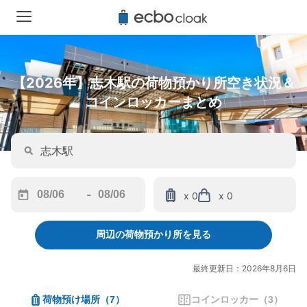
【2026年】志木駅の荷物預かり所空き状況＆
コインロッカーまとめ
-
x 0
x 0
Navigate
Navigate
forward
backward
周辺の荷物預かり所を見る
to
to
interact
interact
with
with
最終更新日：2026年8月6日
the
the
calendar
calendar
荷物預け場所
（
7
）
コインロッカー
（
3
）
and
and