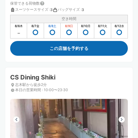
保管できる荷物数
スーツケースサイズ
:
バッグサイズ
:
3
3
空き時間
8/6
木
8/7
金
8/8
土
8/9
日
8/10
月
8/11
火
8/12
水
この店舗を予約する
CS Dining Shiki
志木駅から徒歩2分
本日の営業時間
:
10:00〜23:30