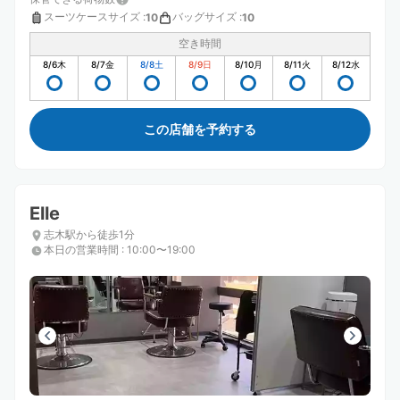
スーツケースサイズ
:
バッグサイズ
:
10
10
空き時間
8/6
木
8/7
金
8/8
土
8/9
日
8/10
月
8/11
火
8/12
水
この店舗を予約する
Elle
志木駅から徒歩1分
本日の営業時間
:
10:00〜19:00