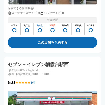
保管できる荷物数
スーツケースサイズ
:
バッグサイズ
:
3
0
空き時間
8/6
木
8/7
金
8/8
土
8/9
日
8/10
月
8/11
火
8/12
水
この店舗を予約する
セブン－イレブン朝霞台駅西
朝霞台駅から徒歩1分
本日の営業時間
:
00:00〜00:00
5.0
1件
★
★
★
★
★
★
★
★
★
★