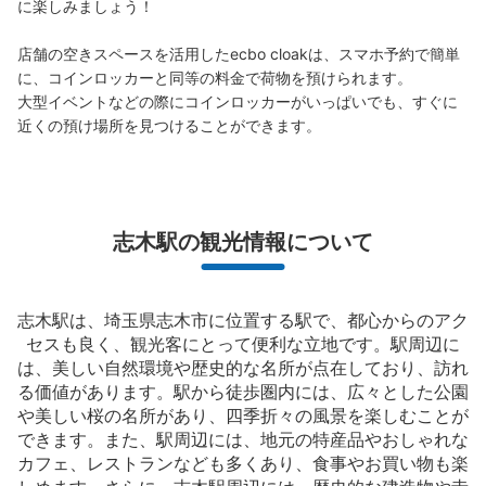
に楽しみましょう！

店舗の空きスペースを活用したecbo cloakは、スマホ予約で簡単
に、コインロッカーと同等の料金で荷物を預けられます。

大型イベントなどの際にコインロッカーがいっぱいでも、すぐに
保管できる荷物数
近くの預け場所を見つけることができます。
中
:
3
/
¥300
小
:
15
/
¥200
支払い方法
現金
このコインロッカーの位置を見る
志木駅の観光情報について
志木駅は、埼玉県志木市に位置する駅で、都心からのアク
セスも良く、観光客にとって便利な立地です。駅周辺に
は、美しい自然環境や歴史的な名所が点在しており、訪れ
る価値があります。駅から徒歩圏内には、広々とした公園
や美しい桜の名所があり、四季折々の風景を楽しむことが
できます。また、駅周辺には、地元の特産品やおしゃれな
カフェ、レストランなども多くあり、食事やお買い物も楽