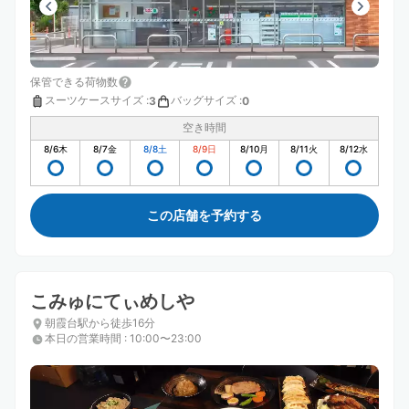
保管できる荷物数
スーツケースサイズ
:
バッグサイズ
:
3
0
空き時間
8/6
木
8/7
金
8/8
土
8/9
日
8/10
月
8/11
火
8/12
水
この店舗を予約する
こみゅにてぃめしや
朝霞台駅から徒歩16分
本日の営業時間
:
10:00〜23:00