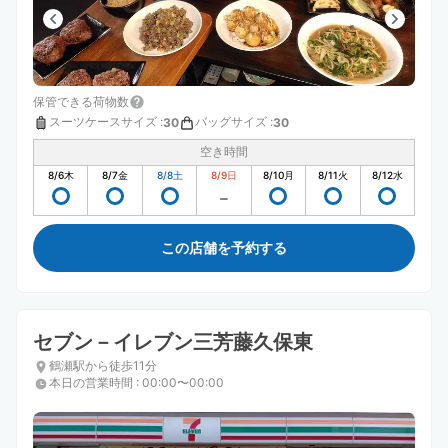
保管できる荷物数
スーツケースサイズ
:
バッグサイズ
:
30
30
空き時間
8/6
木
8/7
金
8/8
土
8/9
日
8/10
月
8/11
火
8/12
水
この店舗を予約する
セブン－イレブン三芳藤久保東
鶴瀬駅から徒歩11分
本日の営業時間
:
00:00〜00:00