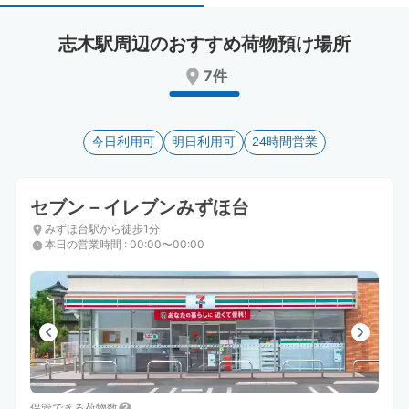
select
select
a
a
志木駅周辺のおすすめ荷物預け場所
date.
date.
Press
Press
7件
the
the
question
question
mark
mark
key
今日利用可
key
明日利用可
24時間営業
to
to
get
get
the
the
セブン－イレブンみずほ台
keyboard
keyboard
みずほ台駅から徒歩1分
shortcuts
shortcuts
本日の営業時間
:
00:00〜00:00
for
for
changing
changing
dates.
dates.
保管できる荷物数