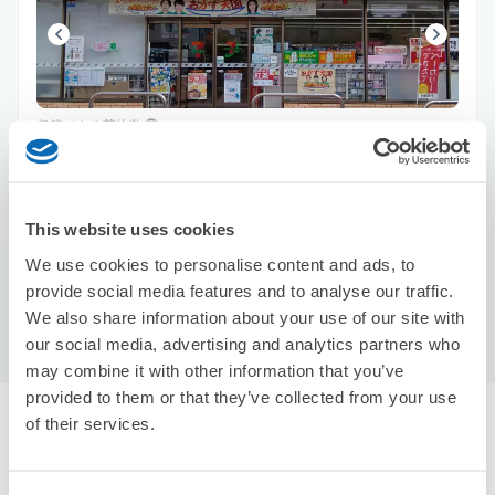
保管できる荷物数
スーツケースサイズ
:
バッグサイズ
:
10
10
空き時間
8/6
木
8/7
金
8/8
土
8/9
日
8/10
月
8/11
火
8/12
水
This website uses cookies
We use cookies to personalise content and ads, to
この店舗を予約する
provide social media features and to analyse our traffic.
We also share information about your use of our site with
our social media, advertising and analytics partners who
may combine it with other information that you’ve
provided to them or that they’ve collected from your use
of their services.
志木駅周辺のおすすめコインロッカー
3件
エクボクロークを使って荷物を預けよう