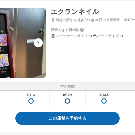
エクランネイル
南越谷駅から徒歩3分
本日の営業時間
:
19:00
保管できる荷物数
スーツケースサイズ
:
バッグサイズ
:
3
0
空き時間
8/11
火
8/12
水
8/13
木
この店舗を予約する