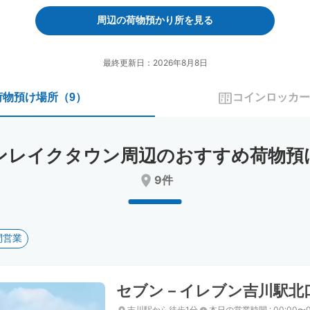
forward
backward
to
to
周辺の荷物預かり所を見る
interact
interact
with
with
the
the
最終更新日：2026年8月8日
calendar
calendar
and
and
荷物預け場所
（
9
）
コインロッカー
select
select
a
a
date.
date.
Press
Press
ンレイクタウン周辺のおすすめ荷物預
the
the
question
question
9件
mark
mark
key
key
to
to
get
get
間営業
the
the
keyboard
keyboard
shortcuts
shortcuts
for
for
セブン－イレブン吉川駅北
changing
changing
dates.
dates.
吉川駅から徒歩1分
本日の営業時間
:
00:00〜0