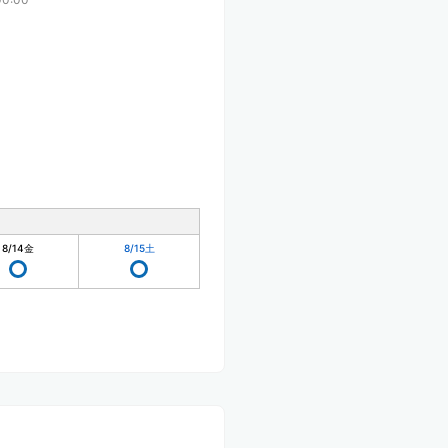
8/14
金
8/15
土