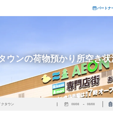
パートナ
クタウンの荷物預かり所空き
-
Navigate
Navigate