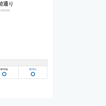
前通り
〜00:00
8/14
金
8/15
土