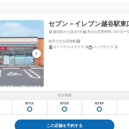
セブン－イレブン越谷駅東
越谷駅から徒歩1分
本日の営業時間
:
00:00〜0
保管できる荷物数
スーツケースサイズ
:
バッグサイズ
:
5
5
空き時間
8/11
火
8/12
水
8/13
木
この店舗を予約する