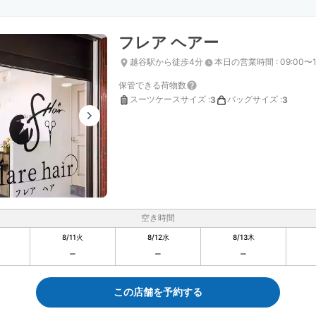
フレア ヘアー
越谷駅から徒歩4分
本日の営業時間
:
09:00〜1
保管できる荷物数
スーツケースサイズ
:
バッグサイズ
:
3
3
空き時間
8/11
火
8/12
水
8/13
木
この店舗を予約する