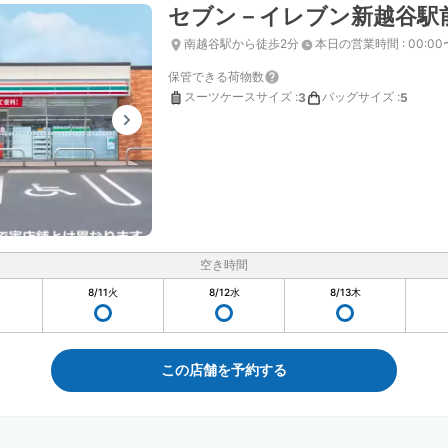
セブン－イレブン新越谷駅
南越谷駅から徒歩2分
本日の営業時間
:
00:00
保管できる荷物数
スーツケースサイズ
:
バッグサイズ
:
3
5
空き時間
8/11
火
8/12
水
8/13
木
この店舗を予約する