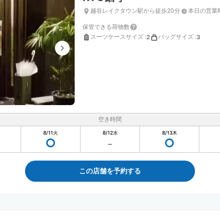
越谷レイクタウン駅から徒歩20分
本日の営業
保管できる荷物数
スーツケースサイズ
:
バッグサイズ
:
2
3
空き時間
8/11
火
8/12
水
8/13
木
この店舗を予約する