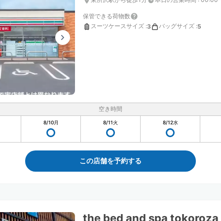
保管できる荷物数
スーツケースサイズ
:
バッグサイズ
:
3
5
空き時間
8/10
月
8/11
火
8/12
水
この店舗を予約する
the bed and spa tokoroza