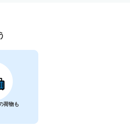
ー
う
の荷物も