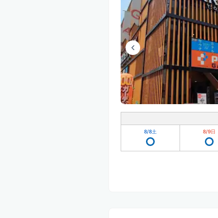
8/8
土
8/9
日