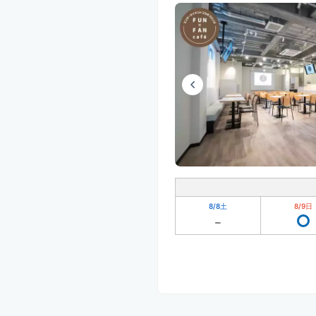
8/8
土
8/9
日