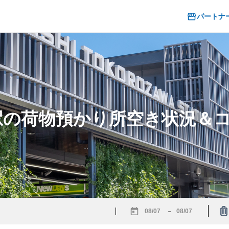
パートナ
沢駅の荷物預かり所空き状況＆
-
Navigate
Navigate