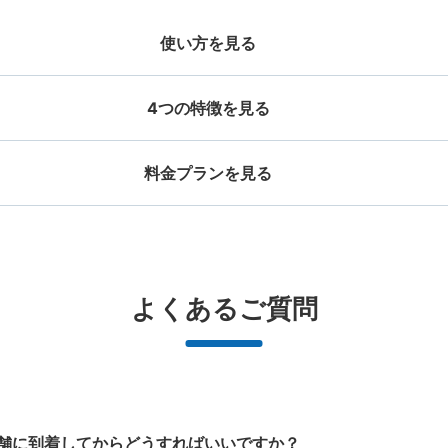
使い方を見る
4つの特徴を見る
料金プランを見る
お店で荷物の写真を

店と日時を

撮ってもらいチェックイ
手ぶらで
ッグサイズ
スーツケースサイズ
事前予約
ン完了
¥500
¥800
/
日
/
日
大辺が45cm未満の大きさのお荷物（リュッ
最大辺が45cm以上の
と提携
好立地 / 好条件店舗も多数
どんなサイズの荷物もOK
万
よくあるご質問
、ハンドバッグ、お手荷物など）
ケース、楽器、ベビーカ
で都市部を
アクセスの良い駅ナカ店舗や24時間営
楽器、ベビーカー、ゴルフバッグ等、1
荷物の破
ービスです
業店舗等も多数提携しています
人が持てる大きさの荷物であればどん
なサイズでもOK
舗に到着してからどうすればいいですか？