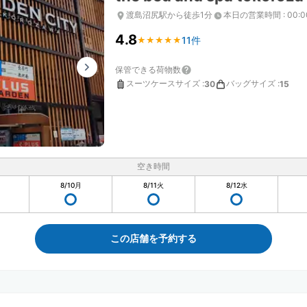
渡島沼尻駅から徒歩1分
本日の営業時間
:
00:
4.8
11件
★
★
★
★
★
★
★
★
★
★
保管できる荷物数
スーツケースサイズ
:
バッグサイズ
:
30
15
空き時間
8/10
月
8/11
火
8/12
水
この店舗を予約する