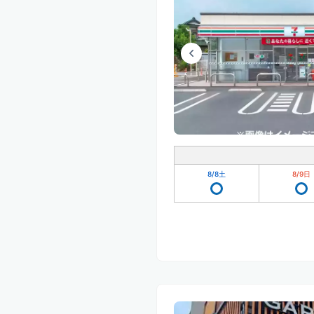
8/8
土
8/9
日