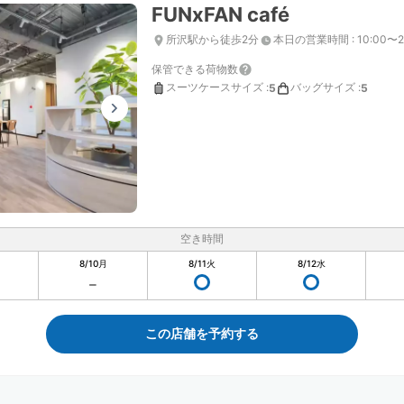
FUNxFAN café
所沢駅から徒歩2分
本日の営業時間
:
10:00〜2
保管できる荷物数
スーツケースサイズ
:
バッグサイズ
:
5
5
空き時間
8/10
月
8/11
火
8/12
水
この店舗を予約する