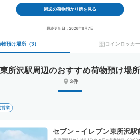
forward
backward
to
to
周辺の荷物預かり所を見る
interact
interact
with
with
the
the
最終更新日：2026年8月7日
calendar
calendar
and
and
荷物預け場所
（
3
）
コインロッカー
select
select
a
a
date.
date.
Press
Press
東所沢駅周辺のおすすめ荷物預け場所
the
the
question
question
3件
mark
mark
key
key
to
to
get
get
間営業
the
the
keyboard
keyboard
shortcuts
shortcuts
for
for
セブン－イレブン東所沢駅
changing
changing
dates.
dates.
東所沢駅から徒歩1分
本日の営業時間
:
00:00