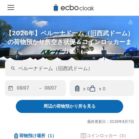
【2026年】ベルーナドーム（旧西武ドーム）
の荷物預かり所空き状況＆コインロッカーま
とめ
-
x 0
x 0
Navigate
Navigate
forward
backward
周辺の荷物預かり所を見る
to
to
interact
interact
with
with
最終更新日：2026年8月7日
the
the
calendar
calendar
荷物預け場所
（
1
）
コインロッカー
（
3
）
and
and