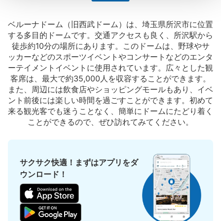
保管できる荷物数
ベルーナドーム（旧西武ドーム）は、埼玉県所沢市に位置
大
:
5
/
¥600
小
:
33
/
¥300
する多目的ドームです。交通アクセスも良く、所沢駅から
支払い方法
徒歩約10分の場所にあります。このドームは、野球やサ
ICカード, PayPay
ッカーなどのスポーツイベントやコンサートなどのエンタ
このコインロッカーの位置を見る
ーテイメントイベントに使用されています。広々とした観
客席は、最大で約35,000人を収容することができます。
また、周辺には飲食店やショッピングモールもあり、イベ
ント前後には楽しい時間を過ごすことができます。初めて
来る観光客でも迷うことなく、簡単にドームにたどり着く
ことができるので、ぜひ訪れてみてください。
サクサク快適！まずはアプリをダ
ウンロード！