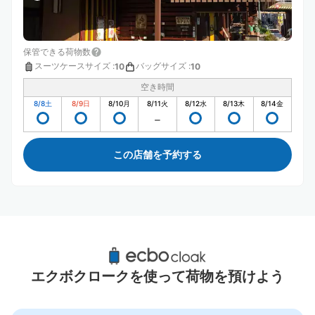
保管できる荷物数
スーツケースサイズ
:
バッグサイズ
:
10
10
空き時間
8/8
土
8/9
日
8/10
月
8/11
火
8/12
水
8/13
木
8/14
金
この店舗を予約する
ベルーナドーム（旧西武ドーム）周辺のおす
すめコインロッカー
エクボクロークを使って荷物を預けよう
3件