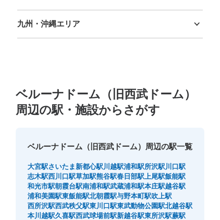
徳島県
香川県
愛媛県
高知県
九州・沖縄エリア
福岡県
佐賀県
長崎県
熊本県
大分県
宮崎県
鹿児島県
沖縄県
ベルーナドーム（旧西武ドーム）
周辺の駅・施設からさがす
ベルーナドーム（旧西武ドーム）周辺の駅一覧
大宮駅
さいたま新都心駅
川越駅
浦和駅
所沢駅
川口駅
志木駅
西川口駅
草加駅
熊谷駅
春日部駅
上尾駅
飯能駅
和光市駅
朝霞台駅
南浦和駅
武蔵浦和駅
本庄駅
越谷駅
浦和美園駅
東飯能駅
北朝霞駅
与野本町駅
吹上駅
西所沢駅
西武秩父駅
東川口駅
東武動物公園駅
北越谷駅
本川越駅
久喜駅
西武球場前駅
新越谷駅
東所沢駅
蕨駅