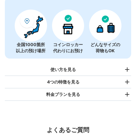
全国1000箇所
コインロッカー
どんなサイズの
以上の預け場所
代わりにお預け
荷物もOK
使い方を見る
4つの特徴を見る
料金プランを見る
バッグサイズ
¥500
/
日
最大辺が45cm未満の大きさのお荷物（リュック、ハンド
よくあるご質問
バッグ、お手荷物など）
スマホからお店と日時を
