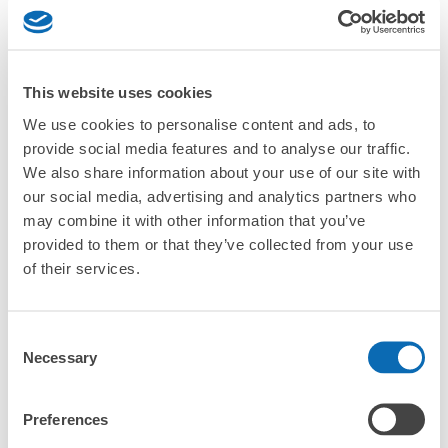
どんなサイズの荷物もOK
手ぶらで1日快適に！
楽器、ベビーカー、ゴルフバッグ等、1人が持てる大きさの荷物であればどんなサイズでも
このコインロッカーの位置を見る
「ベルーナドーム（旧西武ドーム）ではどこで荷物預かりを
OK
利用できますか？」
This website uses cookies
「ベルーナドーム（旧西武ドーム）にあるコインロッカーな
We use cookies to personalise content and ads, to
西武線西武球場前駅改札内コインロッカー
どと何が違うサービスですか？」
provide social media features and to analyse our traffic.
西武線西武球場前駅駅から徒歩0分
We also share information about your use of our site with
本日の営業時間
:
05:00
〜
23:59
「ベルーナドーム（旧西武ドーム）にある店舗は、何日前か
our social media, advertising and analytics partners who
ら予約の作成ができますか？」
改札を入って左手のトイレ付近にあります。
may combine it with other information that you’ve
provided to them or that they’ve collected from your use
万が一に備えた安心補償
of their services.
荷物の破損、盗難等万が一に備えた保証も完備で安心
ベルーナドーム（旧西武ドーム）の荷物預か
Consent
り情報
Necessary
Selection
Preferences
ベルーナドーム（旧西武ドーム）周辺での荷物預かり場所をご紹
保管できる荷物数
介します！
