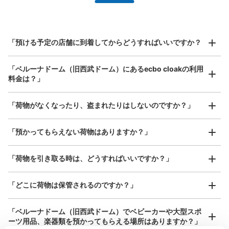
全国1,000箇所以上と提携
指定して事前予約
北は北海道から南は沖縄まで都市部を中心に全国で利用可能なサービスです
西武線西武球場前駅改札内コインロッカー
スーツケースサイズ
¥800
1
「預ける予定の店舗に到着してからどうすればいいですか？
/
日
西武線西武球場前駅駅から徒歩0分
最大辺が45cm以上の大きさのお荷物（スーツケース、楽
本日の営業時間
:
05:00
〜
23:59
「ベルーナドーム（旧西武ドーム）にあるecbo cloakの利用
器、ベビーカーなど）
料金は？」
改札を入って左手のトイレ付近にあります。
「荷物がなくなったり、盗まれたりはしないのですか？」
好立地 / 好条件店舗も多数
お店で荷物の写真を

アクセスの良い駅ナカ店舗や24時間営業店舗等も多数提携しています
撮ってもらいチェックイン完了
「預かってもらえない荷物はありますか？」
「荷物を引き取る時は、どうすればいいですか？」
「どこに荷物は保管されるのですか？」
保管できる荷物数
小
:
30
/
¥400
「ベルーナドーム（旧西武ドーム）でベビーカーや大型スポ
支払い方法
ーツ用品、楽器類を預かってもらえる場所はありますか？」
現金