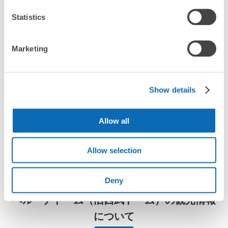
大
:
4
/
¥700
中
:
6
/
¥500
小
:
20
/
¥400
ecbo cloak（エクボクローク）加盟店やコインロッカーの場所を
支払い方法
Statistics
随時更新して掲載していきます。

現金
このコインロッカーの位置を見る
ベルーナドーム（旧西武ドーム）周辺で観光やお仕事、お買い物
Marketing
などをしているとき、「この荷物、どこかに預けられたら楽なの
に」と思ったことはありませんか？

バッグやスーツケース、ベビーカーや自転車などを預けて、身軽
西武線西武球場前駅改札内コインロッカー
に楽しみましょう！

Show details
西武線西武球場前駅駅から徒歩0分
店舗の空きスペースを活用したecbo cloakは、スマホ予約で簡単
本日の営業時間
:
05:00
〜
23:59
Allow all
に、コインロッカーと同等の料金で荷物を預けられます。

改札を入って左手のトイレ付近にあります。
大型イベントなどの際にコインロッカーがいっぱいでも、すぐに
近くの預け場所を見つけることができます。
Allow selection
Deny
ベルーナドーム（旧西武ドーム）の観光情報
について