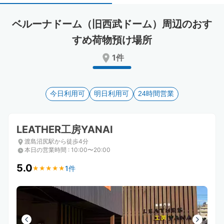
select
select
a
a
ベルーナドーム（旧西武ドーム）周辺のおす
date.
date.
Press
Press
すめ荷物預け場所
the
the
1件
question
question
mark
mark
key
key
to
to
今日利用可
明日利用可
24時間営業
get
get
the
the
keyboard
keyboard
LEATHER工房YANAI
shortcuts
shortcuts
for
for
渡島沼尻駅から徒歩4分
changing
changing
本日の営業時間
:
10:00〜20:00
dates.
dates.
5.0
1件
★
★
★
★
★
★
★
★
★
★