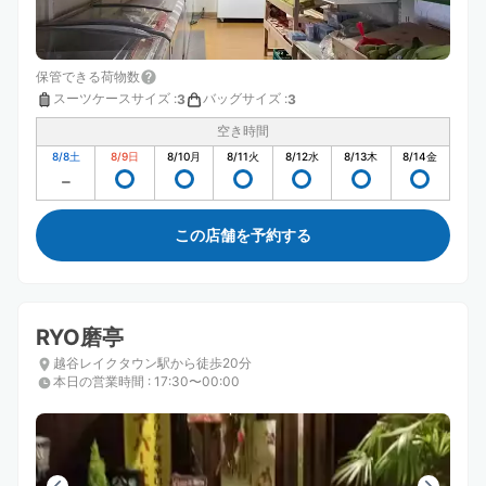
保管できる荷物数
スーツケースサイズ
:
バッグサイズ
:
3
3
空き時間
8/8
土
8/9
日
8/10
月
8/11
火
8/12
水
8/13
木
8/14
金
この店舗を予約する
RYO磨亭
越谷レイクタウン駅から徒歩20分
本日の営業時間
:
17:30〜00:00