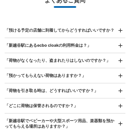
よくあるご質問
バッグ、お手荷物など）
スマホからお店と日時を

全国1,000箇所以上と提携
指定して事前予約
スカイツリーライン新越谷駅コインロッカ
北は北海道から南は沖縄まで都市部を中心に全国で利用可能なサービスです
ー
スーツケースサイズ
¥800
スカイツリーライン新越谷駅駅から徒歩1分
「預ける予定の店舗に到着してからどうすればいいですか？
/
日
本日の営業時間
:
06:00
〜
23:00
最大辺が45cm以上の大きさのお荷物（スーツケース、楽
新越谷駅東口ロータリー方面に階段を降り、ヴァリエ側の
「新越谷駅にあるecbo cloakの利用料金は？」
器、ベビーカーなど）
西口へ抜ける通路沿い右手側（ヴァリエ入り口正面）
「荷物がなくなったり、盗まれたりはしないのですか？」
好立地 / 好条件店舗も多数
お店で荷物の写真を

「預かってもらえない荷物はありますか？」
アクセスの良い駅ナカ店舗や24時間営業店舗等も多数提携しています
撮ってもらいチェックイン完了
「荷物を引き取る時は、どうすればいいですか？」
「どこに荷物は保管されるのですか？」
保管できる荷物数
「新越谷駅でベビーカーや大型スポーツ用品、楽器類を預か
大
:
5
/
¥700
中
:
11
/
¥600
小
:
16
/
¥400
ってもらえる場所はありますか？」
支払い方法