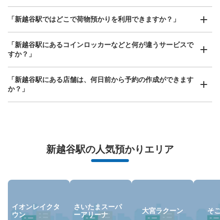
現金, ICカード
どんなサイズの荷物もOK
「新越谷駅ではどこで荷物預かりを利用できますか？」
このコインロッカーの位置を見る
手ぶらで1日快適に！
楽器、ベビーカー、ゴルフバッグ等、1人が持てる大きさの荷物であればどんなサイズでも
OK
「新越谷駅にあるコインロッカーなどと何が違うサービスで
すか？」
「新越谷駅にある店舗は、何日前から予約の作成ができます
か？」
万が一に備えた安心補償
新越谷駅の人気預かりエリア
荷物の破損、盗難等万が一に備えた保証も完備で安心
イオンレイクタ
さいたまスーパ
大宮ラクーン
そ
ウン
ーアリーナ