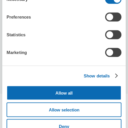
Selection
Preferences
保管できる荷物数
スーツケースサイズ
:
バッグサイズ
:
20
20
Statistics
空き時間
8/8
土
8/9
日
8/10
月
8/11
火
8/12
水
8/13
木
8/14
金
Marketing
この店舗を予約する
Show details
Allow all
新越谷駅周辺のおすすめコインロッカー
Allow selection
1件
エクボクロークを使って荷物を預けよう
Deny