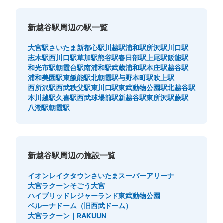
新越谷駅周辺の駅一覧
大宮駅
さいたま新都心駅
川越駅
浦和駅
所沢駅
川口駅
志木駅
西川口駅
草加駅
熊谷駅
春日部駅
上尾駅
飯能駅
和光市駅
朝霞台駅
南浦和駅
武蔵浦和駅
本庄駅
越谷駅
浦和美園駅
東飯能駅
北朝霞駅
与野本町駅
吹上駅
西所沢駅
西武秩父駅
東川口駅
東武動物公園駅
北越谷駅
本川越駅
久喜駅
西武球場前駅
新越谷駅
東所沢駅
蕨駅
八潮駅
朝霞駅
新越谷駅周辺の施設一覧
イオンレイクタウン
さいたまスーパーアリーナ
大宮ラクーン
そごう大宮
ハイブリッドレジャーランド東武動物公園
ベルーナドーム（旧西武ドーム）
大宮ラクーン｜RAKUUN