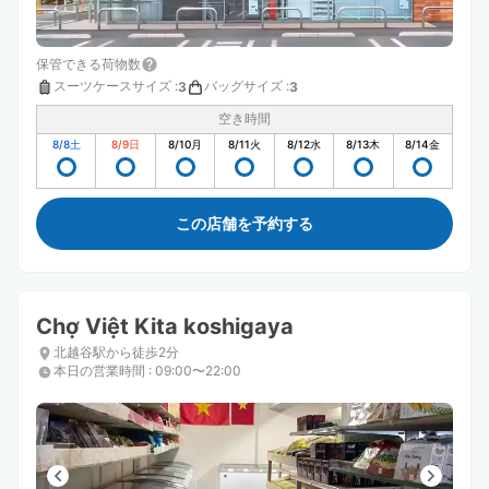
保管できる荷物数
スーツケースサイズ
:
バッグサイズ
:
3
3
空き時間
8/8
土
8/9
日
8/10
月
8/11
火
8/12
水
8/13
木
8/14
金
この店舗を予約する
Chợ Việt Kita koshigaya
北越谷駅から徒歩2分
本日の営業時間
:
09:00〜22:00