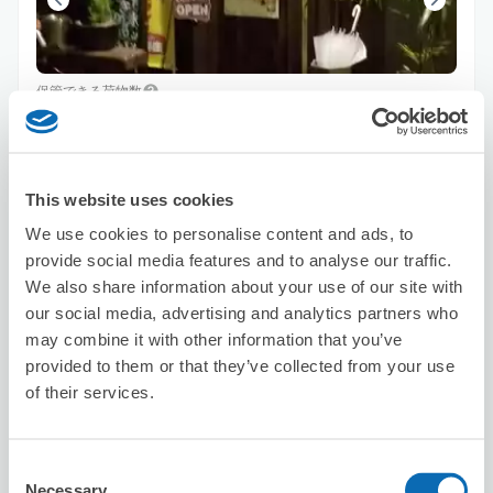
保管できる荷物数
スーツケースサイズ
:
バッグサイズ
:
2
3
空き時間
8/8
土
8/9
日
8/10
月
8/11
火
8/12
水
8/13
木
8/14
金
This website uses cookies
We use cookies to personalise content and ads, to
この店舗を予約する
provide social media features and to analyse our traffic.
We also share information about your use of our site with
our social media, advertising and analytics partners who
may combine it with other information that you’ve
セブン－イレブン吉川駅北口
provided to them or that they’ve collected from your use
吉川駅から徒歩1分
of their services.
本日の営業時間
:
00:00〜00:00
Consent
Necessary