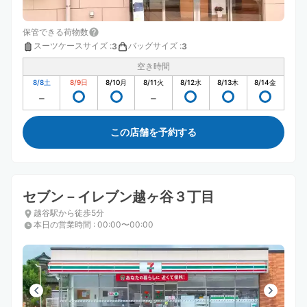
保管できる荷物数
スーツケースサイズ
:
バッグサイズ
:
3
3
空き時間
8/8
土
8/9
日
8/10
月
8/11
火
8/12
水
8/13
木
8/14
金
この店舗を予約する
セブン－イレブン越ヶ谷３丁目
越谷駅から徒歩5分
本日の営業時間
:
00:00〜00:00