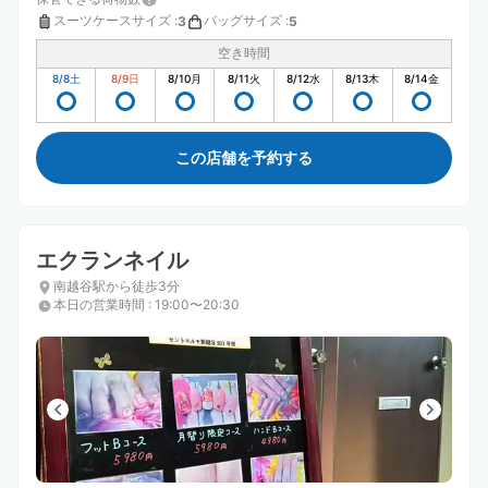
スーツケースサイズ
:
バッグサイズ
:
3
5
空き時間
8/8
土
8/9
日
8/10
月
8/11
火
8/12
水
8/13
木
8/14
金
この店舗を予約する
エクランネイル
南越谷駅から徒歩3分
本日の営業時間
:
19:00〜20:30