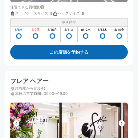
保管できる荷物数
スーツケースサイズ
:
バッグサイズ
:
5
5
空き時間
8/8
土
8/9
日
8/10
月
8/11
火
8/12
水
8/13
木
8/14
金
この店舗を予約する
フレア ヘアー
越谷駅から徒歩4分
本日の営業時間
:
09:00〜19:00