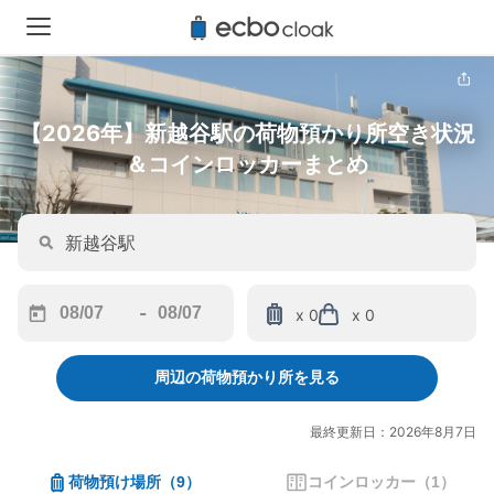
【2026年】新越谷駅の荷物預かり所空き状況
＆コインロッカーまとめ
-
x 0
x 0
Navigate
Navigate
forward
backward
周辺の荷物預かり所を見る
to
to
interact
interact
with
with
最終更新日：2026年8月7日
the
the
calendar
calendar
荷物預け場所
（
9
）
コインロッカー
（
1
）
and
and