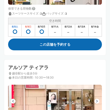
保管できる荷物数
スーツケースサイズ
:
バッグサイズ
:
3
3
空き時間
8/8
土
8/9
日
8/10
月
8/11
火
8/12
水
8/13
木
8/14
金
この店舗を予約する
アルソア ティアラ
越谷駅から徒歩3分
本日の営業時間
:
10:30〜18:30