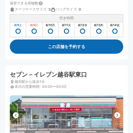
保管できる荷物数
スーツケースサイズ
:
バッグサイズ
:
3
0
空き時間
8/8
土
8/9
日
8/10
月
8/11
火
8/12
水
8/13
木
8/14
金
この店舗を予約する
セブン－イレブン越谷駅東口
越谷駅から徒歩1分
本日の営業時間
:
00:00〜00:00