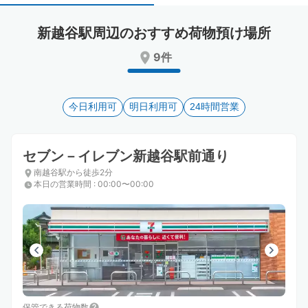
select
select
a
a
新越谷駅周辺のおすすめ荷物預け場所
date.
date.
Press
Press
9件
the
the
question
question
mark
mark
key
今日利用可
key
明日利用可
24時間営業
to
to
get
get
the
the
セブン－イレブン新越谷駅前通り
keyboard
keyboard
南越谷駅から徒歩2分
shortcuts
shortcuts
本日の営業時間
:
00:00〜00:00
for
for
changing
changing
dates.
dates.
保管できる荷物数