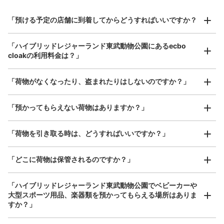
東武動物公園ゲームセンターカーニバル横
スーツケースサイズ
¥800
コインロッカー
「預ける予定の店舗に到着してからどうすればいいですか？
/
日
東武動物公園駅駅から徒歩分
最大辺が45cm以上の大きさのお荷物（スーツケース、楽
本日の営業時間
:
09:30
〜
17:00
「ハイブリッドレジャーランド東武動物公園にあるecbo
器、ベビーカーなど）
cloakの利用料金は？」
ゲームセンター横にあります。トイレの横なのでわかりや
すいです。いつもスカスカです。
「荷物がなくなったり、盗まれたりはしないのですか？」
好立地 / 好条件店舗も多数
お店で荷物の写真を

アクセスの良い駅ナカ店舗や24時間営業店舗等も多数提携しています
撮ってもらいチェックイン完了
「預かってもらえない荷物はありますか？」
「荷物を引き取る時は、どうすればいいですか？」
「どこに荷物は保管されるのですか？」
保管できる荷物数
「ハイブリッドレジャーランド東武動物公園でベビーカーや
0
0
小
:
30
/
¥600
大型スポーツ用品、楽器類を預かってもらえる場所はありま
支払い方法
すか？」
どんなサイズの荷物もOK
現金,
手ぶらで1日快適に！
楽器、ベビーカー、ゴルフバッグ等、1人が持てる大きさの荷物であればどんなサイズでも