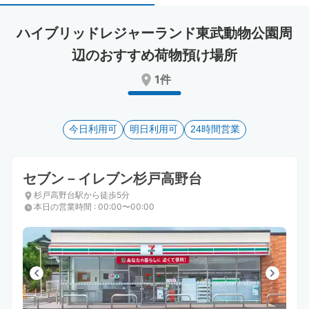
select
select
a
a
ハイブリッドレジャーランド東武動物公園周
date.
date.
Press
Press
辺のおすすめ荷物預け場所
the
the
1件
question
question
mark
mark
key
key
to
to
今日利用可
明日利用可
24時間営業
get
get
the
the
keyboard
keyboard
セブン－イレブン杉戸高野台
shortcuts
shortcuts
for
for
杉戸高野台駅から徒歩5分
changing
changing
本日の営業時間
:
00:00〜00:00
dates.
dates.