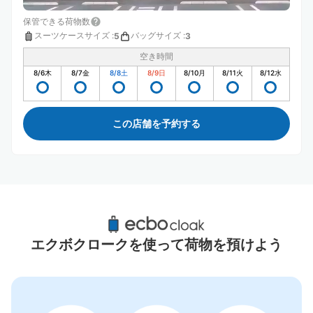
保管できる荷物数
スーツケースサイズ
:
バッグサイズ
:
5
3
空き時間
8/6
木
8/7
金
8/8
土
8/9
日
8/10
月
8/11
火
8/12
水
この店舗を予約する
ハイブリッドレジャーランド東武動物公園周
辺のおすすめコインロッカー
エクボクロークを使って荷物を預けよう
2件