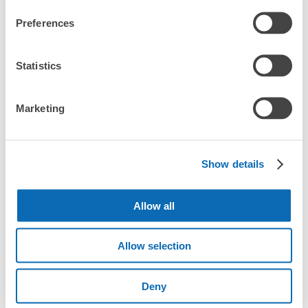
0
中
:
6
/
¥600
小
:
30
/
¥400
随時更新して掲載していきます。

支払い方法
Preferences
現金
ハイブリッドレジャーランド東武動物公園周辺で観光やお仕事、
このコインロッカーの位置を見る
お買い物などをしているとき、「この荷物、どこかに預けられた
Statistics
ら楽なのに」と思ったことはありませんか？

バッグやスーツケース、ベビーカーや自転車などを預けて、身軽
に楽しみましょう！

Marketing
店舗の空きスペースを活用したecbo cloakは、スマホ予約で簡単
に、コインロッカーと同等の料金で荷物を預けられます。

Show details
大型イベントなどの際にコインロッカーがいっぱいでも、すぐに
近くの預け場所を見つけることができます。
Allow all
Allow selection
ハイブリッドレジャーランド東武動物公園の
観光情報について
Deny