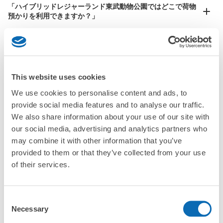
OK
「ハイブリッドレジャーランド東武動物公園ではどこで荷物
このコインロッカーの位置を見る
預かりを利用できますか？」
「ハイブリッドレジャーランド東武動物公園にあるコインロ
ッカーなどと何が違うサービスですか？」
東武動物公園コインロッカー
東武動物公園駅駅から徒歩17分
本日の営業時間
:
09:30
〜
17:00
This website uses cookies
「ハイブリッドレジャーランド東武動物公園にある店舗は、
何日前から予約の作成ができますか？」
ハートフルタウン(遊園地内、置物の豚がたくさんいる場
We use cookies to personalise content and ads, to
所で空中ゴンドラ乗り場下
provide social media features and to analyse our traffic.
万が一に備えた安心補償
We also share information about your use of our site with
荷物の破損、盗難等万が一に備えた保証も完備で安心
our social media, advertising and analytics partners who
may combine it with other information that you’ve
ハイブリッドレジャーランド東武動物公園の
provided to them or that they’ve collected from your use
荷物預かり情報
of their services.
Consent
ハイブリッドレジャーランド東武動物公園周辺での荷物預かり場
Necessary
Selection
所をご紹介します！

保管できる荷物数
ecbo cloak（エクボクローク）加盟店やコインロッカーの場所を