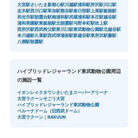
大宮駅
さいたま新都心駅
川越駅
浦和駅
所沢駅
川口駅
志木駅
西川口駅
草加駅
熊谷駅
春日部駅
上尾駅
飯能駅
和光市駅
朝霞台駅
南浦和駅
武蔵浦和駅
本庄駅
越谷駅
浦和美園駅
東飯能駅
北朝霞駅
与野本町駅
吹上駅
西所沢駅
西武秩父駅
東川口駅
東武動物公園駅
北越谷駅
本川越駅
久喜駅
西武球場前駅
新越谷駅
東所沢駅
蕨駅
八潮駅
朝霞駅
ハイブリッドレジャーランド東武動物公園周辺
の施設一覧
イオンレイクタウン
さいたまスーパーアリーナ
大宮ラクーン
そごう大宮
ハイブリッドレジャーランド東武動物公園
ベルーナドーム（旧西武ドーム）
大宮ラクーン｜RAKUUN