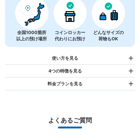
全国1000箇所
コインロッカー
どんなサイズの
以上の預け場所
代わりにお預け
荷物もOK
使い方を見る
4つの特徴を見る
料金プランを見る
バッグサイズ
¥500
/
日
最大辺が45cm未満の大きさのお荷物（リュック、ハンド
よくあるご質問
バッグ、お手荷物など）
スマホからお店と日時を

全国1,000箇所以上と提携
指定して事前予約
北は北海道から南は沖縄まで都市部を中心に全国で利用可能なサービスです