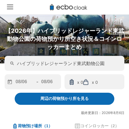
【2026年】ハイブリッドレジャーランド東武
動物公園の荷物預かり所空き状況＆コインロ
ッカーまとめ
-
x 0
x 0
Navigate
Navigate
forward
backward
周辺の荷物預かり所を見る
to
to
interact
interact
with
with
最終更新日：2026年8月6日
the
the
calendar
calendar
荷物預け場所
（
1
）
コインロッカー
（
2
）
and
and