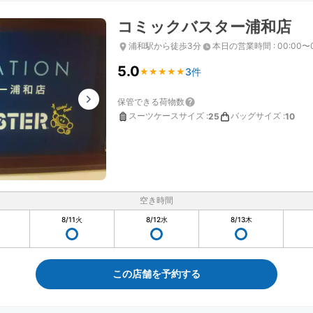
コミックバスター浦和店
浦和駅から徒歩3分
本日の営業時間
:
00:00〜
5.0
3件
★
★
★
★
★
★
★
★
★
★
保管できる荷物数
スーツケースサイズ
:
バッグサイズ
:
25
10
空き時間
8/11
火
8/12
水
8/13
木
この店舗を予約する