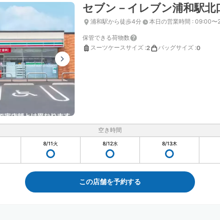
セブン－イレブン浦和駅北
浦和駅から徒歩4分
本日の営業時間
:
09:00〜2
保管できる荷物数
スーツケースサイズ
:
バッグサイズ
:
2
0
空き時間
8/11
火
8/12
水
8/13
木
この店舗を予約する