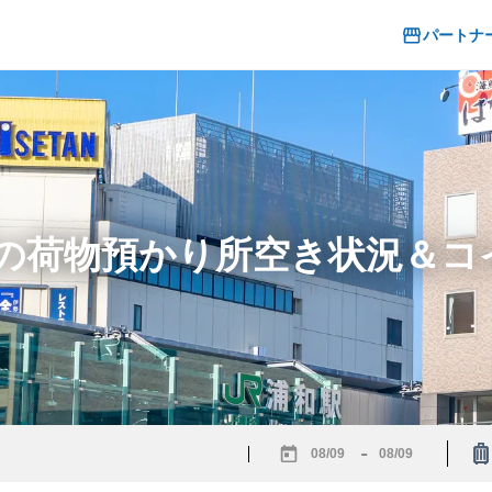
パートナ
駅の荷物預かり所空き状況＆
-
Navigate
Navigate