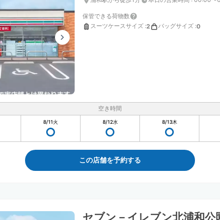
保管できる荷物数
スーツケースサイズ
:
バッグサイズ
:
2
0
空き時間
8/11
火
8/12
水
8/13
木
この店舗を予約する
セブン－イレブン北浦和公