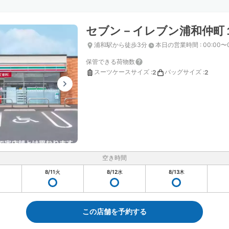
セブン－イレブン浦和仲町
浦和駅から徒歩3分
本日の営業時間
:
00:00〜
保管できる荷物数
スーツケースサイズ
:
バッグサイズ
:
2
2
空き時間
8/11
火
8/12
水
8/13
木
この店舗を予約する