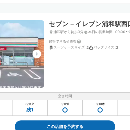
セブン－イレブン浦和駅西
浦和駅から徒歩3分
本日の営業時間
:
00:00〜
保管できる荷物数
スーツケースサイズ
:
バッグサイズ
:
2
2
空き時間
8/11
火
8/12
水
8/13
木
残1
この店舗を予約する