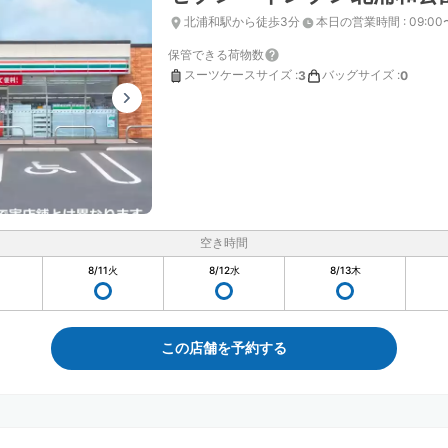
北浦和駅から徒歩3分
本日の営業時間
:
09:00
保管できる荷物数
スーツケースサイズ
:
バッグサイズ
:
3
0
空き時間
8/11
火
8/12
水
8/13
木
この店舗を予約する