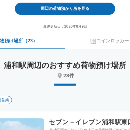
forward
backward
to
to
周辺の荷物預かり所を見る
interact
interact
with
with
the
the
最終更新日：2026年8月9日
calendar
calendar
and
and
物預け場所
（
23
）
コインロッカー
select
select
a
a
date.
date.
Press
Press
浦和駅周辺のおすすめ荷物預け場所
the
the
question
question
23件
mark
mark
key
key
to
to
get
get
間営業
the
the
keyboard
keyboard
shortcuts
shortcuts
for
for
セブン－イレブン浦和駅東
changing
changing
dates.
dates.
浦和駅から徒歩1分
本日の営業時間
:
00:00〜0