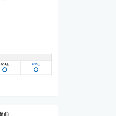
8/14
金
8/15
土
園前