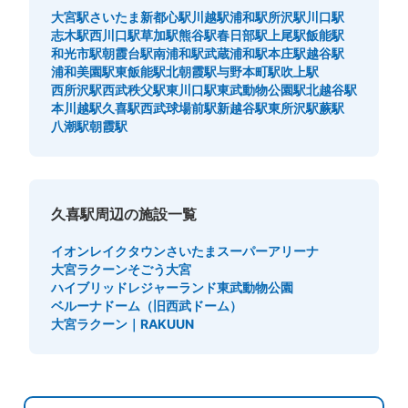
大宮駅
さいたま新都心駅
川越駅
浦和駅
所沢駅
川口駅
志木駅
西川口駅
草加駅
熊谷駅
春日部駅
上尾駅
飯能駅
和光市駅
朝霞台駅
南浦和駅
武蔵浦和駅
本庄駅
越谷駅
浦和美園駅
東飯能駅
北朝霞駅
与野本町駅
吹上駅
西所沢駅
西武秩父駅
東川口駅
東武動物公園駅
北越谷駅
本川越駅
久喜駅
西武球場前駅
新越谷駅
東所沢駅
蕨駅
八潮駅
朝霞駅
久喜駅周辺の施設一覧
イオンレイクタウン
さいたまスーパーアリーナ
大宮ラクーン
そごう大宮
ハイブリッドレジャーランド東武動物公園
ベルーナドーム（旧西武ドーム）
大宮ラクーン｜RAKUUN