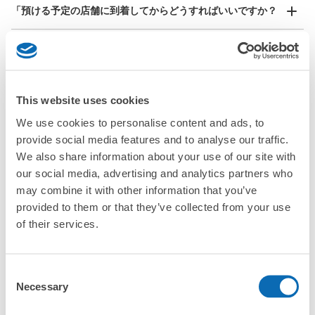
本日の営業時間
:
06:00
〜
23:00
¥800
「預ける予定の店舗に到着してからどうすればいいですか？
/
日
人通りが多いです。切符売り場の前なので利用しやすいで
す。
最大辺が45cm以上の大きさのお荷物（スーツケース、楽
「久喜駅にあるecbo cloakの利用料金は？」
器、ベビーカーなど）
「荷物がなくなったり、盗まれたりはしないのですか？」
This website uses cookies
好立地 / 好条件店舗も多数
お店で荷物の写真を

「預かってもらえない荷物はありますか？」
We use cookies to personalise content and ads, to
アクセスの良い駅ナカ店舗や24時間営業店舗等も多数提携しています
撮ってもらいチェックイン完了
provide social media features and to analyse our traffic.
We also share information about your use of our site with
「荷物を引き取る時は、どうすればいいですか？」
our social media, advertising and analytics partners who
may combine it with other information that you’ve
「どこに荷物は保管されるのですか？」
保管できる荷物数
provided to them or that they’ve collected from your use
大
:
2
/
¥700
中
:
3
/
¥500
小
:
15
/
¥400
of their services.
支払い方法
「久喜駅でベビーカーや大型スポーツ用品、楽器類を預かっ
現金
てもらえる場所はありますか？」
このコインロッカーの位置を見る
Consent
どんなサイズの荷物もOK
「久喜駅ではどこで荷物預かりを利用できますか？」
Necessary
Selection
手ぶらで1日快適に！
楽器、ベビーカー、ゴルフバッグ等、1人が持てる大きさの荷物であればどんなサイズでも
OK