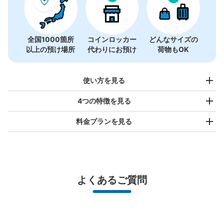
全国1000箇所
コインロッカー
どんなサイズの
以上の預け場所
代わりにお預け
荷物もOK
使い方を見る
4つの特徴を見る
料金プランを見る
バッグサイズ
¥500
/
日
最大辺が45cm未満の大きさのお荷物（リュック、ハンド
よくあるご質問
バッグ、お手荷物など）
スマホからお店と日時を

全国1,000箇所以上と提携
指定して事前予約
久喜駅 ＪＲ切符売り場前コインロッカー
北は北海道から南は沖縄まで都市部を中心に全国で利用可能なサービスです
jr久喜駅駅から徒歩1分
スーツケースサイズ