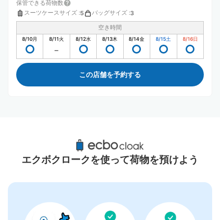
保管できる荷物数
スーツケースサイズ
:
バッグサイズ
:
5
3
空き時間
8/10
月
8/11
火
8/12
水
8/13
木
8/14
金
8/15
土
8/16
日
この店舗を予約する
久喜駅周辺のおすすめコインロッカー
2件
エクボクロークを使って荷物を預けよう