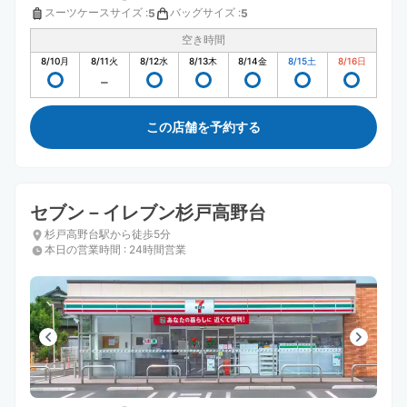
スーツケースサイズ
:
バッグサイズ
:
5
5
空き時間
8/10
月
8/11
火
8/12
水
8/13
木
8/14
金
8/15
土
8/16
日
この店舗を予約する
セブン－イレブン杉戸高野台
杉戸高野台駅から徒歩5分
本日の営業時間
:
24時間営業