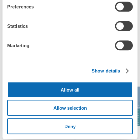
「久喜駅にあるコインロッカーなどと何が違うサービスです
Preferences
か？」
東武線久喜駅コインロッカー
東武線久喜駅駅から徒歩0分
本日の営業時間
:
06:00
〜
23:00
「久喜駅にある店舗は、何日前から予約の作成ができます
Statistics
か？」
東武線久喜駅のATM隣りです。切符売り場横でわかりやす
いです
Marketing
万が一に備えた安心補償
荷物の破損、盗難等万が一に備えた保証も完備で安心
久喜駅の人気預かりエリア
Show details
Allow all
イオンレイクタ
さいたまスーパ
大宮ラクーン
そ
Allow selection
ウン
ーアリーナ
保管できる荷物数
0
0
小
:
10
/
¥10
支払い方法
Deny
現金
エリア一覧を見る