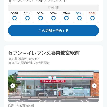
スーツケースサイズ
:
バッグサイズ
:
4
4
空き時間
8/10
月
8/11
火
8/12
水
8/13
木
8/14
金
8/15
土
8/16
日
この店舗を予約する
セブン－イレブン久喜東鷲宮駅前
東鷲宮駅から徒歩1分
本日の営業時間
:
24時間営業
保管できる荷物数