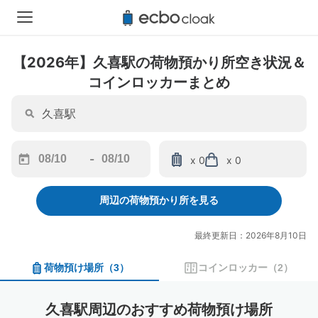
【2026年】久喜駅の荷物預かり所空き状況＆
コインロッカーまとめ
-
x 0
x 0
Navigate
Navigate
forward
backward
周辺の荷物預かり所を見る
to
to
interact
interact
with
with
最終更新日：2026年8月10日
the
the
calendar
calendar
荷物預け場所
（
3
）
コインロッカー
（
2
）
and
and
select
select
a
a
久喜駅周辺のおすすめ荷物預け場所
date.
date.