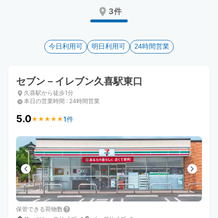
Press
Press
3件
the
the
question
question
mark
mark
key
今日利用可
key
明日利用可
24時間営業
to
to
get
get
the
the
セブン－イレブン久喜駅東口
keyboard
keyboard
久喜駅から徒歩1分
shortcuts
shortcuts
本日の営業時間
:
24時間営業
for
for
changing
changing
5.0
1件
★
★
★
★
★
★
★
★
★
★
dates.
dates.
保管できる荷物数