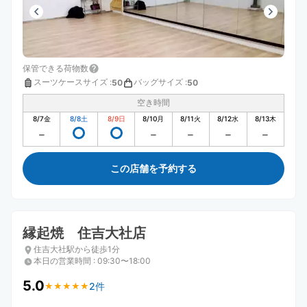
保管できる荷物数
スーツケースサイズ
:
バッグサイズ
:
50
50
空き時間
8/7
金
8/8
土
8/9
日
8/10
月
8/11
火
8/12
水
8/13
木
この店舗を予約する
縁起焼 住吉大社店
住吉大社駅から徒歩1分
本日の営業時間
:
09:30〜18:00
5.0
2件
★
★
★
★
★
★
★
★
★
★