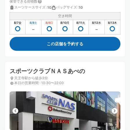
保管できる荷物数
スーツケースサイズ
:
バッグサイズ
:
10
10
空き時間
8/7
金
8/8
土
8/9
日
8/10
月
8/11
火
8/12
水
8/13
木
この店舗を予約する
スポーツクラブＮＡＳあべの
天王寺駅から徒歩3分
本日の営業時間
:
10:30〜22:00