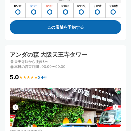
8/7
金
8/8
土
8/9
日
8/10
月
8/11
火
8/12
水
8/13
木
この店舗を予約する
アンダの森 大阪天王寺タワー
天王寺駅から徒歩3分
本日の営業時間
:
00:00〜00:00
5.0
24件
★
★
★
★
★
★
★
★
★
★