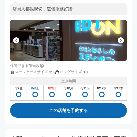
店員人都很親切，這個服務好讚
保管できる荷物数
スーツケースサイズ
:
バッグサイズ
:
25
10
空き時間
8/7
金
8/8
土
8/9
日
8/10
月
8/11
火
8/12
水
8/13
木
この店舗を予約する