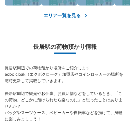
保管できる荷物数
0
0
小
:
52
/
¥300
エリア一覧を見る
支払い方法
現金
このコインロッカーの位置を見る
長居駅の荷物預かり情報
地下鉄御堂筋線長居駅改札口コインロッカ
ー
長居駅周辺での荷物預かり場所をご紹介します！

ecbo cloak（エクボクローク）加盟店やコインロッカーの場所を
地下鉄御堂筋線 長居駅駅から徒歩0分
本日の営業時間
:
05:00
〜
00:31
随時更新して掲載していきます。

1-2番出口の改札口を出て左側。切符売り場の右側。
長居駅周辺で観光やお仕事、お買い物などをしているとき、「こ
の荷物、どこかに預けられたら楽なのに」と思ったことはありま
せんか？

バッグやスーツケース、ベビーカーや自転車などを預けて、身軽
に楽しみましょう！
