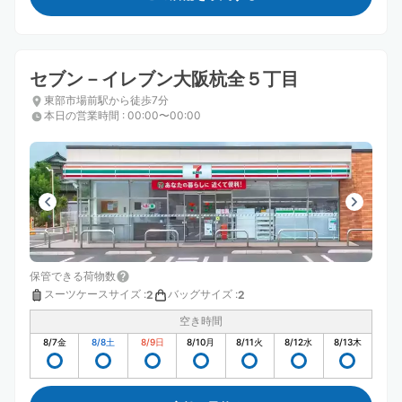
セブン－イレブン大阪杭全５丁目
東部市場前駅から徒歩7分
本日の営業時間
:
00:00〜00:00
保管できる荷物数
スーツケースサイズ
:
バッグサイズ
:
2
2
空き時間
8/7
金
8/8
土
8/9
日
8/10
月
8/11
火
8/12
水
8/13
木