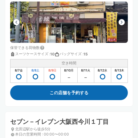
保管できる荷物数
スーツケースサイズ
:
バッグサイズ
:
10
15
空き時間
8/7
金
8/8
土
8/9
日
8/10
月
8/11
火
8/12
水
8/13
木
この店舗を予約する
セブン－イレブン大阪西今川１丁目
北田辺駅から徒歩5分
本日の営業時間
:
00:00〜00:00