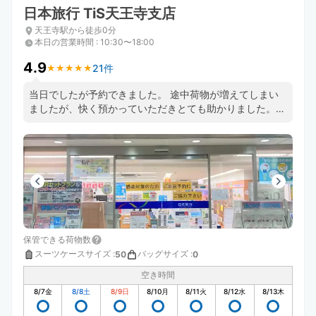
日本旅行 TiS天王寺支店
天王寺駅から徒歩0分
本日の営業時間
:
10:30〜18:00
4.9
21件
★
★
★
★
★
★
★
★
★
★
当日でしたが予約できました。 途中荷物が増えてしまい
ましたが、快く預かっていただきとても助かりました。
とても便利で安心できるのでまた予約させていただきまし
た。 またお願いします。
保管できる荷物数
スーツケースサイズ
:
バッグサイズ
:
50
0
空き時間
8/7
金
8/8
土
8/9
日
8/10
月
8/11
火
8/12
水
8/13
木