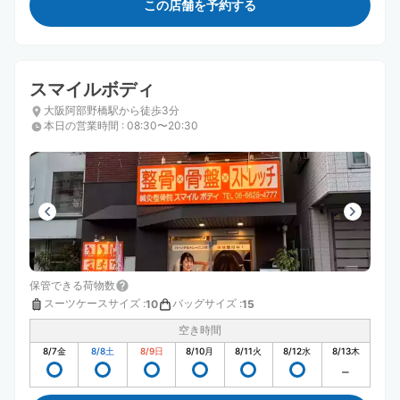
この店舗を予約する
スマイルボディ
大阪阿部野橋駅から徒歩3分
本日の営業時間
:
08:30〜20:30
保管できる荷物数
スーツケースサイズ
:
バッグサイズ
:
10
15
空き時間
8/7
金
8/8
土
8/9
日
8/10
月
8/11
火
8/12
水
8/13
木