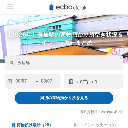
【2026年】長居駅の荷物預かり所空き状況＆
コインロッカーまとめ
-
x 0
x 0
Navigate
Navigate
forward
backward
周辺の荷物預かり所を見る
to
to
interact
interact
with
with
最終更新日：2026年8月7日
the
the
calendar
calendar
荷物預け場所
（
25
）
コインロッカー
（
3
）
and
and