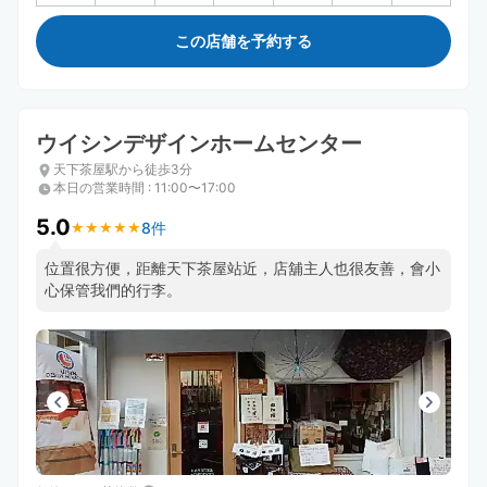
この店舗を予約する
ウイシンデザインホームセンター
天下茶屋駅から徒歩3分
本日の営業時間
:
11:00〜17:00
5.0
8件
★
★
★
★
★
★
★
★
★
★
位置很方便，距離天下茶屋站近，店舖主人也很友善，會小
心保管我們的行李。