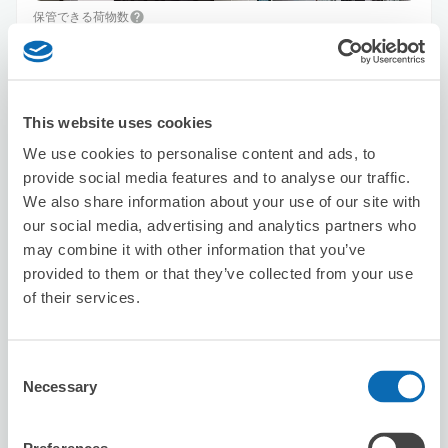
保管できる荷物数
スーツケースサイズ
:
バッグサイズ
:
10
10
空き時間
8/7
金
8/8
土
8/9
日
8/10
月
8/11
火
8/12
水
8/13
木
This website uses cookies
We use cookies to personalise content and ads, to
この店舗を予約する
provide social media features and to analyse our traffic.
We also share information about your use of our site with
our social media, advertising and analytics partners who
may combine it with other information that you’ve
ビッグエコー天王寺あべの駅前店
provided to them or that they’ve collected from your use
天王寺駅から徒歩2分
of their services.
本日の営業時間
:
09:00〜04:30
5.0
14件
★
★
★
★
★
★
★
★
★
★
Consent
很方便！
Necessary
Selection