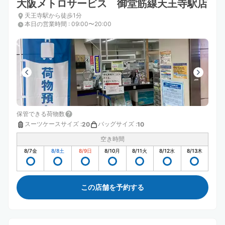
大阪メトロサービス 御堂筋線天王寺駅店
天王寺駅から徒歩1分
本日の営業時間
:
09:00〜20:00
保管できる荷物数
スーツケースサイズ
:
バッグサイズ
:
20
10
空き時間
8/7
金
8/8
土
8/9
日
8/10
月
8/11
火
8/12
水
8/13
木
この店舗を予約する