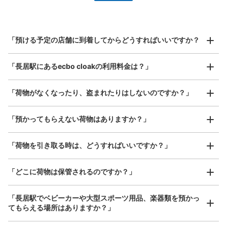
指定して事前予約
地下鉄御堂筋線長居駅改札口コインロッカ
北は北海道から南は沖縄まで都市部を中心に全国で利用可能なサービスです
ー はこぽす
スーツケースサイズ
¥800
地下鉄御堂筋線 長居駅駅から徒歩0分
「預ける予定の店舗に到着してからどうすればいいですか？
/
日
本日の営業時間
:
05:00
〜
00:35
最大辺が45cm以上の大きさのお荷物（スーツケース、楽
3-6番出口の改札口を出て右側。りそな銀行ATM・証明写
「長居駅にあるecbo cloakの利用料金は？」
器、ベビーカーなど）
真機の奥にある。
「荷物がなくなったり、盗まれたりはしないのですか？」
好立地 / 好条件店舗も多数
お店で荷物の写真を

「預かってもらえない荷物はありますか？」
アクセスの良い駅ナカ店舗や24時間営業店舗等も多数提携しています
撮ってもらいチェックイン完了
「荷物を引き取る時は、どうすればいいですか？」
「どこに荷物は保管されるのですか？」
保管できる荷物数
「長居駅でベビーカーや大型スポーツ用品、楽器類を預かっ
大
:
4
/
¥600
中
:
15
/
¥500
てもらえる場所はありますか？」
支払い方法
ICカード