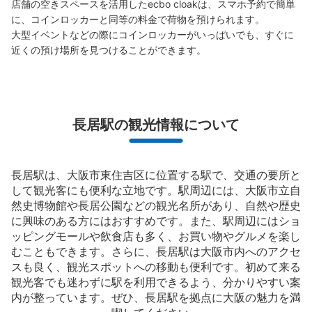
店舗の空きスペースを活用したecbo cloakは、スマホ予約で簡単
に、コインロッカーと同等の料金で荷物を預けられます。

大型イベントなどの際にコインロッカーがいっぱいでも、すぐに
近くの預け場所を見つけることができます。
保管できる荷物数
大
:
4
/
¥700
中
:
4
/
¥500
小
:
15
/
¥300
支払い方法
現金
長居駅の観光情報について
このコインロッカーの位置を見る
長居駅は、大阪市東住吉区に位置する駅で、交通の要所と
して観光客にも便利な立地です。駅周辺には、大阪市立自
然史博物館や長居公園などの観光名所があり、自然や歴史
に興味のある方にはおすすめです。また、駅周辺にはショ
ッピングモールや飲食店も多く、お買い物やグルメを楽し
むこともできます。さらに、長居駅は大阪市内へのアクセ
スも良く、観光スポットへの移動も便利です。初めて来る
観光客でも迷わずに駅を利用できるよう、分かりやすい案
内が整っています。ぜひ、長居駅を拠点に大阪の魅力を満