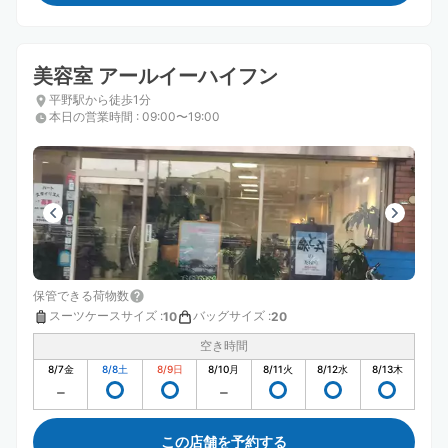
美容室 アールイーハイフン
平野駅から徒歩1分
本日の営業時間
:
09:00〜19:00
保管できる荷物数
スーツケースサイズ
:
バッグサイズ
:
10
20
空き時間
8/7
金
8/8
土
8/9
日
8/10
月
8/11
火
8/12
水
8/13
木
この店舗を予約する