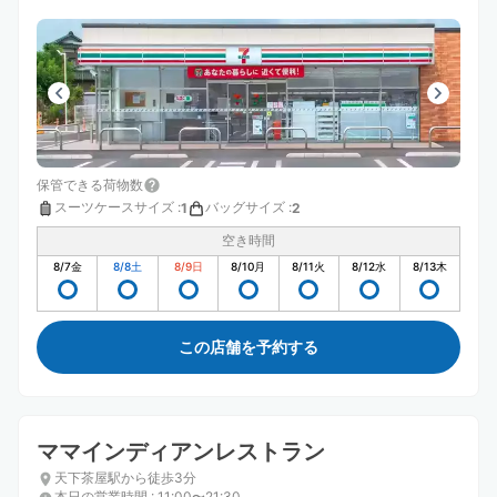
保管できる荷物数
スーツケースサイズ
:
バッグサイズ
:
1
2
空き時間
8/7
金
8/8
土
8/9
日
8/10
月
8/11
火
8/12
水
8/13
木
この店舗を予約する
ママインディアンレストラン
天下茶屋駅から徒歩3分
本日の営業時間
:
11:00〜21:30