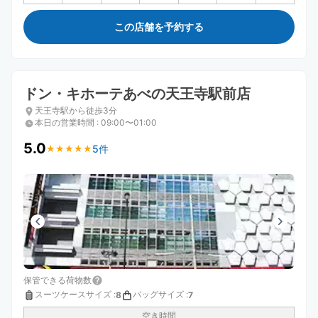
この店舗を予約する
ドン・キホーテあべの天王寺駅前店
天王寺駅から徒歩3分
本日の営業時間
:
09:00〜01:00
5.0
5件
★
★
★
★
★
★
★
★
★
★
保管できる荷物数
スーツケースサイズ
:
バッグサイズ
:
8
7
空き時間