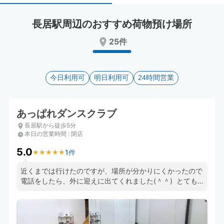
select
select
a
a
長居駅周辺のおすすめ荷物預け場所
date.
date.
Press
Press
25件
the
the
question
question
mark
mark
key
今日利用可
key
明日利用可
24時間営業
to
to
get
get
the
the
あっぱれダンスクラブ
keyboard
keyboard
長居駅から徒歩5分
shortcuts
shortcuts
本日の営業時間
:
閉店
for
for
changing
changing
5.0
1件
★
★
★
★
★
★
★
★
★
★
dates.
dates.
近くまでは行けたのですが、場所が分かりにくかったので
電話をしたら、外に迎えに出てくれました(＾＾) とても
親切で安心して預けることができました✨