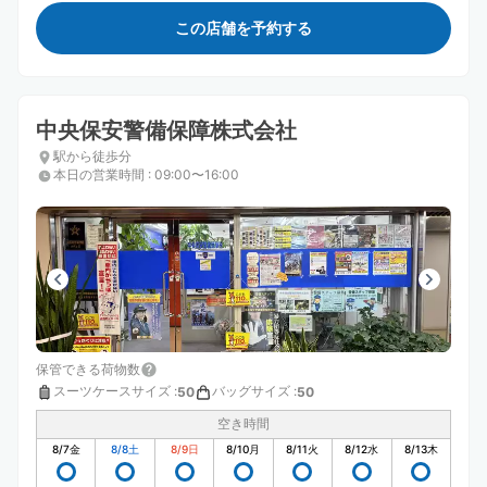
この店舗を予約する
中央保安警備保障株式会社
駅から徒歩分
本日の営業時間
:
09:00〜16:00
保管できる荷物数
スーツケースサイズ
:
バッグサイズ
:
50
50
空き時間
8/7
金
8/8
土
8/9
日
8/10
月
8/11
火
8/12
水
8/13
木