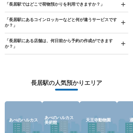
どんなサイズの荷物もOK
「長居駅ではどこで荷物預かりを利用できますか？」
このコインロッカーの位置を見る
手ぶらで1日快適に！
楽器、ベビーカー、ゴルフバッグ等、1人が持てる大きさの荷物であればどんなサイズでも
OK
「長居駅にあるコインロッカーなどと何が違うサービスです
か？」
地下鉄御堂筋線長居駅改札口コインロッカ
ー
「長居駅にある店舗は、何日前から予約の作成ができます
か？」
地下鉄御堂筋線 長居駅駅から徒歩0分
本日の営業時間
:
05:00
〜
00:31
3-6番出口の改札口を出て右側。りそな銀行ATM・証明写
真機の向かいにある。
万が一に備えた安心補償
荷物の破損、盗難等万が一に備えた保証も完備で安心
長居駅の人気預かりエリア
あべのハルカス
あべのハルカス
天王寺動物園
美術館