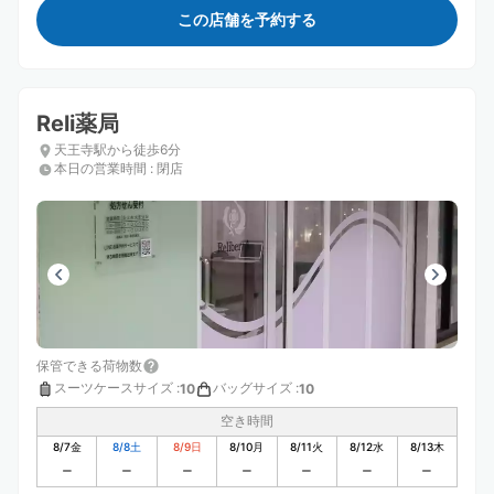
この店舗を予約する
Reli薬局
天王寺駅から徒歩6分
本日の営業時間
:
閉店
保管できる荷物数
スーツケースサイズ
:
バッグサイズ
:
10
10
空き時間
8/7
金
8/8
土
8/9
日
8/10
月
8/11
火
8/12
水
8/13
木