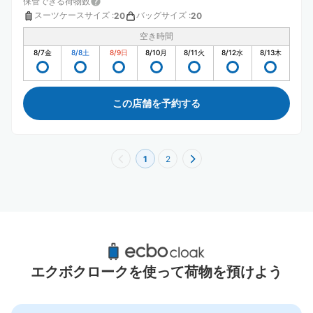
保管できる荷物数
スーツケースサイズ
:
バッグサイズ
:
20
20
空き時間
8/7
金
8/8
土
8/9
日
8/10
月
8/11
火
8/12
水
8/13
木
この店舗を予約する
1
2
長居駅周辺のおすすめコインロッカー
3件
エクボクロークを使って荷物を預けよう