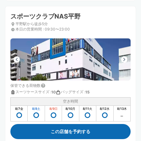
スポーツクラブNAS平野
平野駅から徒歩5分
本日の営業時間
:
09:30〜23:00
保管できる荷物数
スーツケースサイズ
:
バッグサイズ
:
10
15
空き時間
8/7
金
8/8
土
8/9
日
8/10
月
8/11
火
8/12
水
8/13
木
この店舗を予約する