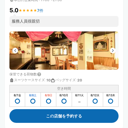
5.0
7件
★
★
★
★
★
★
★
★
★
★
服務人員很親切
保管できる荷物数
スーツケースサイズ
:
バッグサイズ
:
10
20
空き時間
8/7
金
8/8
土
8/9
日
8/10
月
8/11
火
8/12
水
8/13
木
この店舗を予約する