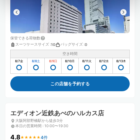
保管できる荷物数
スーツケースサイズ
:
バッグサイズ
:
10
0
空き時間
8/7
金
8/8
土
8/9
日
8/10
月
8/11
火
8/12
水
8/13
木
この店舗を予約する
エディオン近鉄あべのハルカス店
大阪阿部野橋駅から徒歩3分
本日の営業時間
:
10:00〜19:30
4.8
4件
★
★
★
★
★
★
★
★
★
★