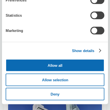
Preferences
Statistics
保管できる荷物数
Marketing
スーツケースサイズ
:
バッグサイズ
:
15
0
空き時間
8/7
金
8/8
土
8/9
日
8/10
月
8/11
火
8/12
水
8/13
木
Show details
この店舗を予約する
Allow all
Allow selection
都シティ大阪天王寺
天王寺駅から徒歩2分
Deny
本日の営業時間
:
10:00〜20:00