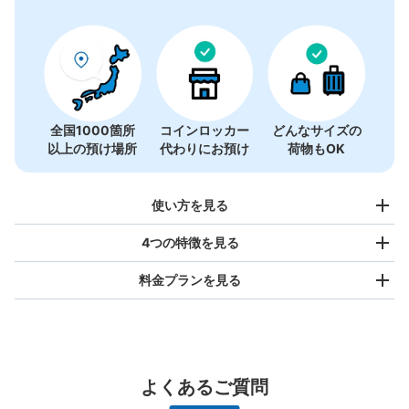
全国1000箇所
コインロッカー
どんなサイズの
以上の預け場所
代わりにお預け
荷物もOK
使い方を見る
4つの特徴を見る
料金プランを見る
バッグサイズ
¥500
/
日
最大辺が45cm未満の大きさのお荷物（リュック、ハンド
よくあるご質問
バッグ、お手荷物など）
スマホからお店と日時を

全国1,000箇所以上と提携