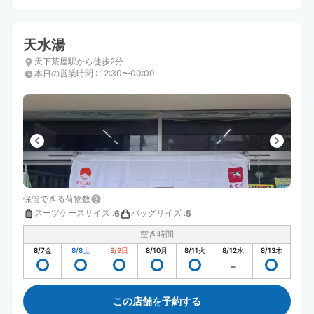
天水湯
天下茶屋駅から徒歩2分
本日の営業時間
:
12:30〜00:00
保管できる荷物数
スーツケースサイズ
:
バッグサイズ
:
6
5
空き時間
8/7
金
8/8
土
8/9
日
8/10
月
8/11
火
8/12
水
8/13
木
この店舗を予約する