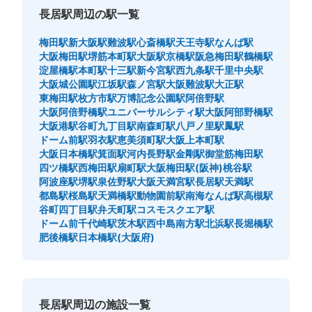
長居駅周辺の駅一覧
梅田駅
新大阪駅
難波駅
心斎橋駅
天王寺駅
なんば駅
大阪梅田駅
堺筋本町駅
大阪駅
京橋駅
阪急梅田駅
鶴橋駅
淀屋橋駅
本町駅
十三駅
新今宮駅
西九条駅
千里中央駅
大阪城公園駅
江坂駅
森ノ宮駅
大阪難波駅
大正駅
東梅田駅
枚方市駅
万博記念公園駅
阿倍野駅
大阪阿倍野橋駅
ユニバーサルシティ駅
大阪阿部野橋駅
大阪港駅
谷町九丁目駅
南森町駅
八戸ノ里駅
鳳駅
ドーム前駅
羽衣駅
恵美須町駅
大阪上本町駅
大阪日本橋駅
箕面駅
河内長野駅
金剛駅
御堂筋梅田駅
四ツ橋駅
西梅田駅
扇町駅
大阪梅田駅(阪神)
桃谷駅
阿波座駅
堺駅
泉佐野駅
大阪天満宮駅
長居駅
天満駅
都島駅
桜島駅
天満橋駅
動物園前駅
南海なんば駅
高槻駅
谷町四丁目駅
弁天町駅
コスモスクエア駅
ドーム前千代崎駅
茨木駅
西中島南方駅
北浜駅
長堀橋駅
肥後橋駅
日本橋駅(大阪府)
長居駅周辺の施設一覧