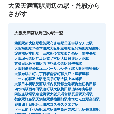
大阪天満宮駅周辺の駅・施設から
さがす
大阪天満宮駅周辺の駅一覧
梅田駅
新大阪駅
難波駅
心斎橋駅
天王寺駅
なんば駅
大阪梅田駅
堺筋本町駅
大阪駅
京橋駅
阪急梅田駅
鶴橋駅
淀屋橋駅
本町駅
十三駅
新今宮駅
西九条駅
千里中央駅
大阪城公園駅
江坂駅
森ノ宮駅
大阪難波駅
大正駅
東梅田駅
枚方市駅
万博記念公園駅
阿倍野駅
大阪阿倍野橋駅
ユニバーサルシティ駅
大阪阿部野橋駅
大阪港駅
谷町九丁目駅
南森町駅
八戸ノ里駅
鳳駅
ドーム前駅
羽衣駅
恵美須町駅
大阪上本町駅
大阪日本橋駅
箕面駅
河内長野駅
金剛駅
御堂筋梅田駅
四ツ橋駅
西梅田駅
扇町駅
大阪梅田駅(阪神)
桃谷駅
阿波座駅
堺駅
泉佐野駅
大阪天満宮駅
長居駅
天満駅
都島駅
桜島駅
天満橋駅
動物園前駅
南海なんば駅
高槻駅
谷町四丁目駅
弁天町駅
コスモスクエア駅
ドーム前千代崎駅
茨木駅
西中島南方駅
北浜駅
長堀橋駅