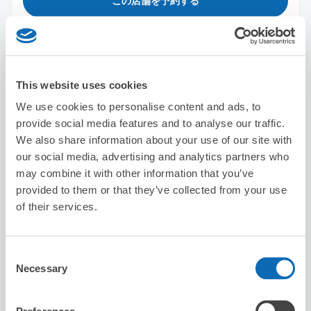
この店舗を予約する
株式会社KID
大阪駅から徒歩10分
This website uses cookies
本日の営業時間
:
12:00〜18:00
We use cookies to personalise content and ads, to
provide social media features and to analyse our traffic.
We also share information about your use of our site with
our social media, advertising and analytics partners who
may combine it with other information that you’ve
provided to them or that they’ve collected from your use
of their services.
保管できる荷物数
スーツケースサイズ
:
バッグサイズ
:
10
20
空き時間
Consent
Necessary
Selection
8/7
金
8/8
土
8/9
日
8/10
月
8/11
火
8/12
水
8/13
木