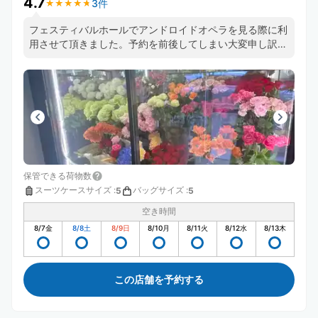
4.7
3件
★
★
★
★
★
★
★
★
★
★
フェスティバルホールでアンドロイドオペラを見る際に利
用させて頂きました。予約を前後してしまい大変申し訳な
かったのですが、とても丁寧に対応頂いて嬉しかったで
す。今度は時間に余裕を持って予約します。ありがとうご
ざいました。
保管できる荷物数
スーツケースサイズ
:
バッグサイズ
:
5
5
空き時間
8/7
金
8/8
土
8/9
日
8/10
月
8/11
火
8/12
水
8/13
木
この店舗を予約する