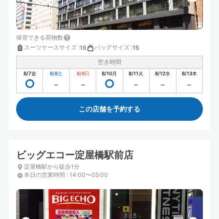
保管できる荷物数
スーツケースサイズ
:
バッグサイズ
:
15
15
空き時間
8/7
金
8/8
土
8/9
日
8/10
月
8/11
火
8/12
水
8/13
木
この店舗を予約する
ビッグエコー淀屋橋駅前店
淀屋橋駅から徒歩1分
本日の営業時間
:
14:00〜05:00