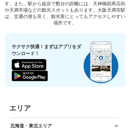
改札口横 2番出入口階段下にある
す。また、駅から徒歩で数分の距離には、天神橋筋商店街
や天満市場などの観光スポットもあります。大阪天満宮駅
は、交通の便も良く、観光客にとってもアクセスしやすい
場所です。
サクサク快適！まずはアプリをダ
ウンロード！
保管できる荷物数
大
:
2
/
¥800
中
:
3
/
¥600
小
:
15
/
¥400
支払い方法
現金
このコインロッカーの位置を見る
エリア
北海道・東北エリア