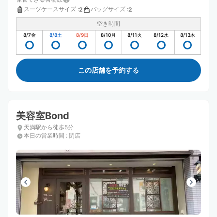
スーツケースサイズ
:
バッグサイズ
:
2
2
空き時間
8/7
金
8/8
土
8/9
日
8/10
月
8/11
火
8/12
水
8/13
木
この店舗を予約する
美容室Bond
天満駅から徒歩5分
本日の営業時間
:
閉店