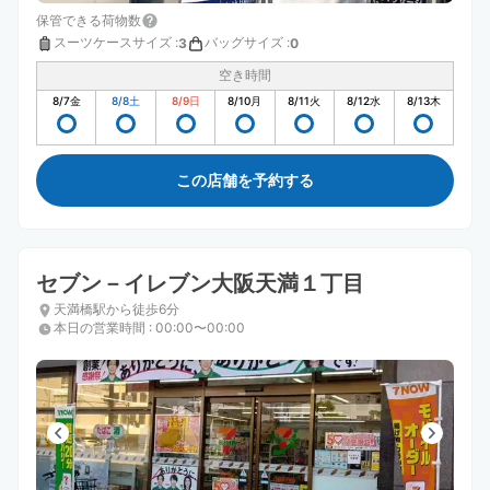
保管できる荷物数
スーツケースサイズ
:
バッグサイズ
:
3
0
空き時間
8/7
金
8/8
土
8/9
日
8/10
月
8/11
火
8/12
水
8/13
木
この店舗を予約する
セブン－イレブン大阪天満１丁目
天満橋駅から徒歩6分
本日の営業時間
:
00:00〜00:00