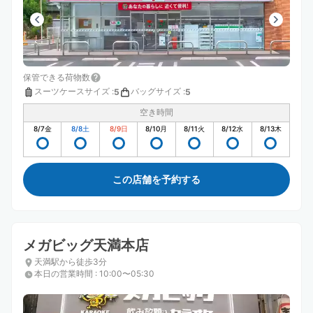
保管できる荷物数
スーツケースサイズ
:
バッグサイズ
:
5
5
空き時間
8/7
金
8/8
土
8/9
日
8/10
月
8/11
火
8/12
水
8/13
木
この店舗を予約する
メガビッグ天満本店
天満駅から徒歩3分
本日の営業時間
:
10:00〜05:30