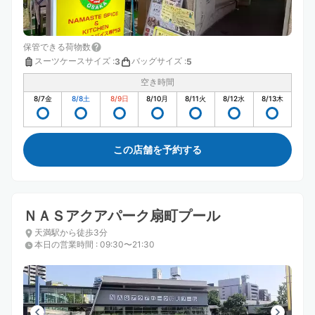
保管できる荷物数
スーツケースサイズ
:
バッグサイズ
:
3
5
空き時間
8/7
金
8/8
土
8/9
日
8/10
月
8/11
火
8/12
水
8/13
木
この店舗を予約する
ＮＡＳアクアパーク扇町プール
天満駅から徒歩3分
本日の営業時間
:
09:30〜21:30