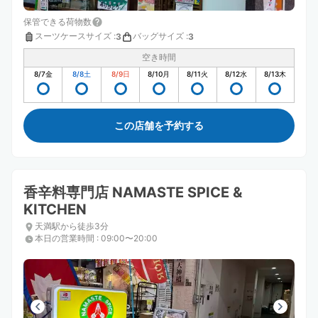
保管できる荷物数
スーツケースサイズ
:
バッグサイズ
:
3
3
空き時間
8/7
金
8/8
土
8/9
日
8/10
月
8/11
火
8/12
水
8/13
木
この店舗を予約する
香辛料専門店 NAMASTE SPICE &
KITCHEN
天満駅から徒歩3分
本日の営業時間
:
09:00〜20:00