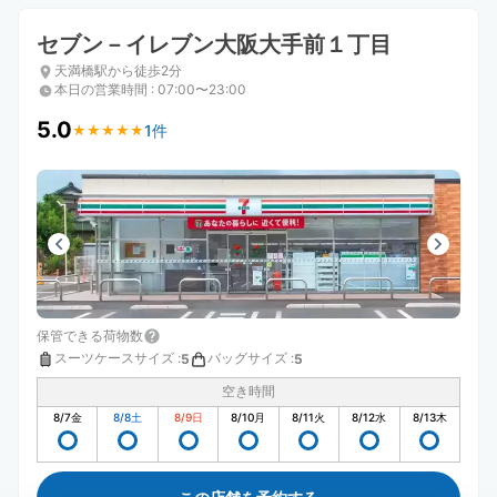
セブン－イレブン大阪大手前１丁目
天満橋駅から徒歩2分
本日の営業時間
:
07:00〜23:00
5.0
1件
★
★
★
★
★
★
★
★
★
★
保管できる荷物数
スーツケースサイズ
:
バッグサイズ
:
5
5
空き時間
8/7
金
8/8
土
8/9
日
8/10
月
8/11
火
8/12
水
8/13
木