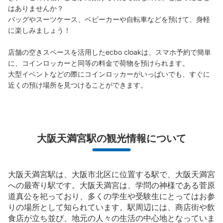
はありませんか？

バッグやスーツケース、ベビーカーや自転車などを預けて、身軽
に楽しみましょう！

店舗の空きスペースを活用したecbo cloakは、スマホ予約で簡単
に、コインロッカーと同等の料金で荷物を預けられます。

大型イベントなどの際にコインロッカーがいっぱいでも、すぐに
保管できる荷物数
近くの預け場所を見つけることができます。
小
:
12
/
¥300
支払い方法
現金
このコインロッカーの位置を見る
大阪天満宮駅の観光情報について
大阪天満宮駅は、大阪市北区に位置する駅で、大阪天満宮
大阪メトロ谷町線・堺筋線南森町駅西改札
への最寄り駅です。大阪天満宮は、学問の神様である菅原
外コインロッカー②
道真公を祀っており、多くの学生や受験生にとってはお参
大阪メトロ谷町線、堺筋線南森町駅駅から徒歩分
りの場所として知られています。駅周辺には、商店街や飲
本日の営業時間
:
06:00
〜
23:00
食店が立ち並び、地元の人々の生活の中心地となっていま