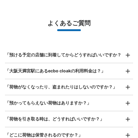
バッグサイズ
¥500
/
日
最大辺が45cm未満の大きさのお荷物（リュック、ハンド
よくあるご質問
バッグ、お手荷物など）
スマホからお店と日時を

全国1,000箇所以上と提携
指定して事前予約
JR 東西線大阪天満宮駅西口改札外コイン
北は北海道から南は沖縄まで都市部を中心に全国で利用可能なサービスです
ロッカー①
スーツケースサイズ
¥800
JR 東西線大阪天満宮駅駅から徒歩分
「預ける予定の店舗に到着してからどうすればいいですか？
/
日
本日の営業時間
:
06:00
〜
23:00
最大辺が45cm以上の大きさのお荷物（スーツケース、楽
改札から地下鉄のりばの方に行くとある。 コインのいら
「大阪天満宮駅にあるecbo cloakの利用料金は？」
器、ベビーカーなど）
ないロッカー pikuraku 冷蔵専用あり→1500円
「荷物がなくなったり、盗まれたりはしないのですか？」
好立地 / 好条件店舗も多数
お店で荷物の写真を

「預かってもらえない荷物はありますか？」
アクセスの良い駅ナカ店舗や24時間営業店舗等も多数提携しています
撮ってもらいチェックイン完了
「荷物を引き取る時は、どうすればいいですか？」
「どこに荷物は保管されるのですか？」