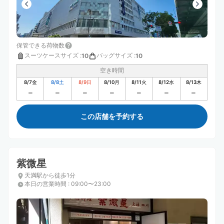
保管できる荷物数
スーツケースサイズ
:
バッグサイズ
:
10
10
空き時間
8/7
金
8/8
土
8/9
日
8/10
月
8/11
火
8/12
水
8/13
木
この店舗を予約する
紫微星
天満駅から徒歩1分
本日の営業時間
:
09:00〜23:00