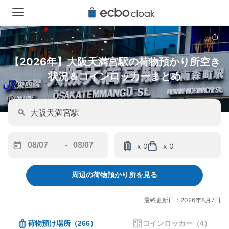
【2026年】大阪天満宮駅の荷物預かり所空き
状況＆コインロッカーまとめ
-
x 0
x 0
Navigate
Navigate
forward
backward
周辺の荷物預かり所を見る
to
to
interact
interact
with
with
最終更新日：2026年8月7日
the
the
calendar
calendar
荷物預け場所
（
266
）
コインロッカー
（
4
）
and
and