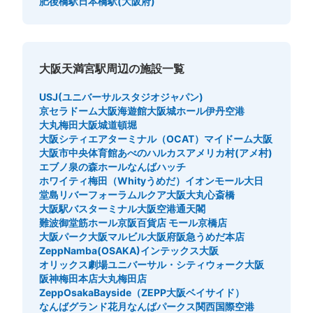
肥後橋駅
日本橋駅(大阪府)
大阪天満宮駅周辺の施設一覧
USJ(ユニバーサルスタジオジャパン)
京セラドーム大阪
海遊館
大阪城ホール
伊丹空港
大丸梅田
大阪城
道頓堀
大阪シティエアターミナル（OCAT）
マイドーム大阪
大阪市中央体育館
あべのハルカス
アメリカ村(アメ村)
エブノ泉の森ホール
なんばハッチ
ホワイティ梅田（Whityうめだ）
イオンモール大日
堂島リバーフォーラム
ルクア大阪
大丸心斎橋
大阪駅バスターミナル
大阪空港
通天閣
難波御堂筋ホール
京阪百貨店 モール京橋店
大阪パーク
大阪マルビル
大阪府
阪急うめだ本店
ZeppNamba(OSAKA)
インテックス大阪
オリックス劇場
ユニバーサル・シティウォーク大阪
阪神梅田本店
大丸梅田店
ZeppOsakaBayside（ZEPP大阪ベイサイド）
なんばグランド花月
なんばパークス
関西国際空港