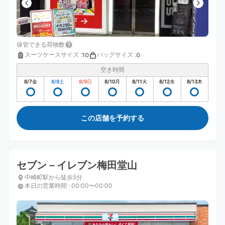
保管できる荷物数
スーツケースサイズ
:
バッグサイズ
:
10
0
空き時間
8/7
金
8/8
土
8/9
日
8/10
月
8/11
火
8/12
水
8/13
木
この店舗を予約する
セブン－イレブン梅田堂山
中崎町駅から徒歩5分
本日の営業時間
:
00:00〜00:00