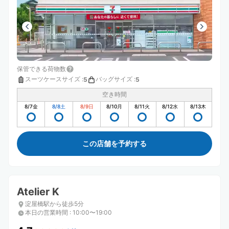
保管できる荷物数
スーツケースサイズ
:
バッグサイズ
:
5
5
空き時間
8/7
金
8/8
土
8/9
日
8/10
月
8/11
火
8/12
水
8/13
木
この店舗を予約する
Atelier K
淀屋橋駅から徒歩5分
本日の営業時間
:
10:00〜19:00