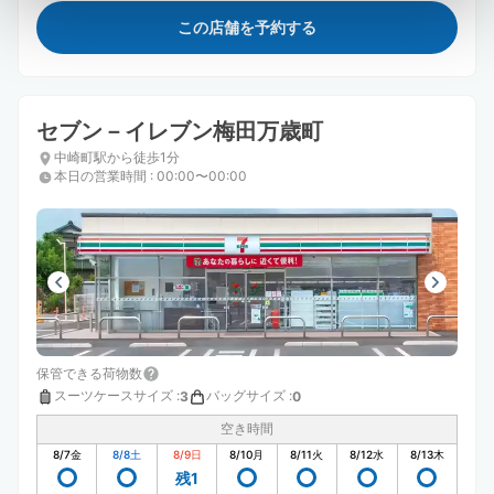
この店舗を予約する
セブン－イレブン梅田万歳町
中崎町駅から徒歩1分
本日の営業時間
:
00:00〜00:00
保管できる荷物数
スーツケースサイズ
:
バッグサイズ
:
3
0
空き時間
8/7
金
8/8
土
8/9
日
8/10
月
8/11
火
8/12
水
8/13
木
残1