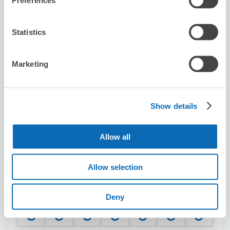
Preferences
この店舗を予約する
Statistics
カラオケまねきねこ 阪急東通り2号店
Marketing
梅田駅から徒歩2分
本日の営業時間
:
00:00〜00:00
Show details
Allow all
Allow selection
保管できる荷物数
スーツケースサイズ
:
バッグサイズ
:
7
0
空き時間
Deny
8/7
金
8/8
土
8/9
日
8/10
月
8/11
火
8/12
水
8/13
木