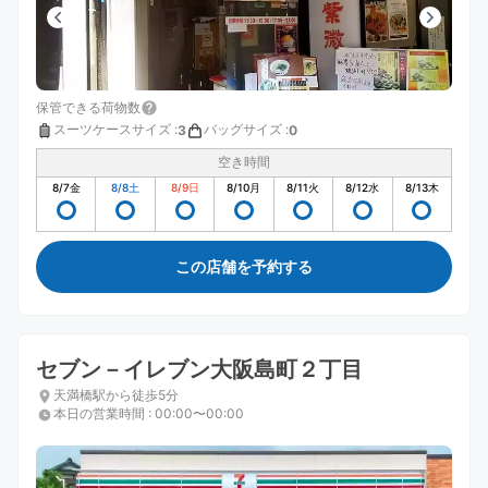
保管できる荷物数
スーツケースサイズ
:
バッグサイズ
:
3
0
空き時間
8/7
金
8/8
土
8/9
日
8/10
月
8/11
火
8/12
水
8/13
木
この店舗を予約する
セブン－イレブン大阪島町２丁目
天満橋駅から徒歩5分
本日の営業時間
:
00:00〜00:00