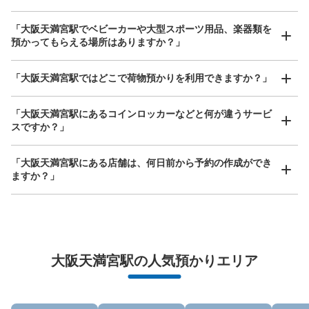
保管できる荷物数
「大阪天満宮駅でベビーカーや大型スポーツ用品、楽器類を
小
:
21
/
¥900
預かってもらえる場所はありますか？」
支払い方法
ICカード
どんなサイズの荷物もOK
「大阪天満宮駅ではどこで荷物預かりを利用できますか？」
このコインロッカーの位置を見る
手ぶらで1日快適に！
楽器、ベビーカー、ゴルフバッグ等、1人が持てる大きさの荷物であればどんなサイズでも
OK
「大阪天満宮駅にあるコインロッカーなどと何が違うサービ
スですか？」
大阪メトロ谷町線・堺筋線南森町駅東改札
外コインロッカー①
「大阪天満宮駅にある店舗は、何日前から予約の作成ができ
ますか？」
大阪メトロ谷町線、堺筋線南森町駅駅から徒歩分
本日の営業時間
:
06:00
〜
23:00
改札口正面奥にある
万が一に備えた安心補償
大阪天満宮駅の人気預かりエリア
荷物の破損、盗難等万が一に備えた保証も完備で安心