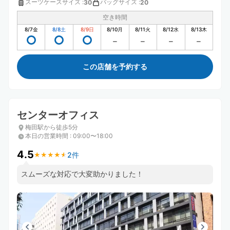
スーツケースサイズ
:
バッグサイズ
:
30
20
空き時間
8/7
金
8/8
土
8/9
日
8/10
月
8/11
火
8/12
水
8/13
木
この店舗を予約する
センターオフィス
梅田駅から徒歩5分
本日の営業時間
:
09:00〜18:00
4.5
2件
★
★
★
★
★
★
★
★
★
★
スムーズな対応で大変助かりました！