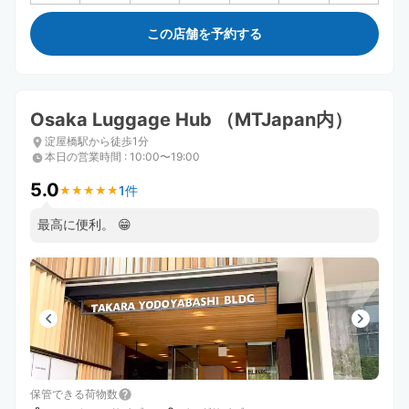
この店舗を予約する
Osaka Luggage Hub （MTJapan内）
淀屋橋駅から徒歩1分
本日の営業時間
:
10:00〜19:00
5.0
1件
★
★
★
★
★
★
★
★
★
★
最高に便利。 😁
保管できる荷物数