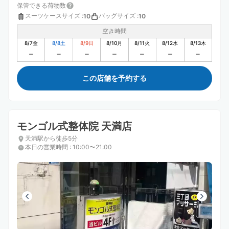
保管できる荷物数
スーツケースサイズ
:
バッグサイズ
:
10
10
空き時間
8/7
金
8/8
土
8/9
日
8/10
月
8/11
火
8/12
水
8/13
木
この店舗を予約する
モンゴル式整体院 天満店
天満駅から徒歩5分
本日の営業時間
:
10:00〜21:00