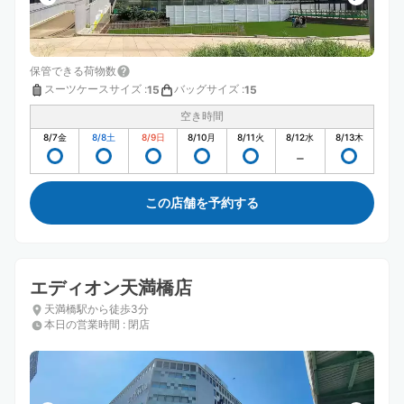
保管できる荷物数
スーツケースサイズ
:
バッグサイズ
:
15
15
空き時間
8/7
金
8/8
土
8/9
日
8/10
月
8/11
火
8/12
水
8/13
木
この店舗を予約する
エディオン天満橋店
天満橋駅から徒歩3分
本日の営業時間
:
閉店