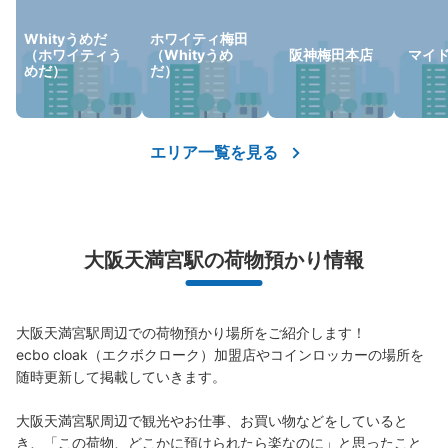
Whityうめだ
ホワイティ梅田
（ホワイティう
（Whityうめ
阪神梅田本店
マイ
めだ）
だ）
保管できる荷物数
大
:
3
/
¥800
中
:
4
/
¥600
小
:
25
/
¥400
支払い方法
エリア一覧を見る
現金
このコインロッカーの位置を見る
大阪天満宮駅の荷物預かり情報
JR 東西線大阪天満宮駅西口改札外コイン
ロッカー②
大阪天満宮駅周辺での荷物預かり場所をご紹介します！

JR 東西線大阪天満宮駅駅から徒歩分
本日の営業時間
:
06:00
〜
23:00
ecbo cloak（エクボクローク）加盟店やコインロッカーの場所を
随時更新して掲載していきます。

改札口横にある。 小さいサイズのみ
大阪天満宮駅周辺で観光やお仕事、お買い物などをしていると
き、「この荷物、どこかに預けられたら楽なのに」と思ったこと