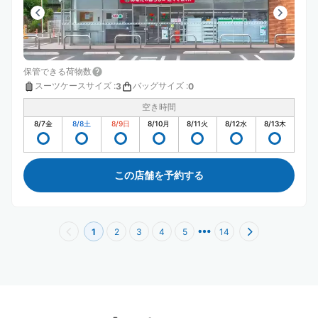
保管できる荷物数
スーツケースサイズ
:
バッグサイズ
:
3
0
空き時間
8/7
金
8/8
土
8/9
日
8/10
月
8/11
火
8/12
水
8/13
木
この店舗を予約する
1
2
3
4
5
14
大阪天満宮駅周辺のおすすめコインロッカー