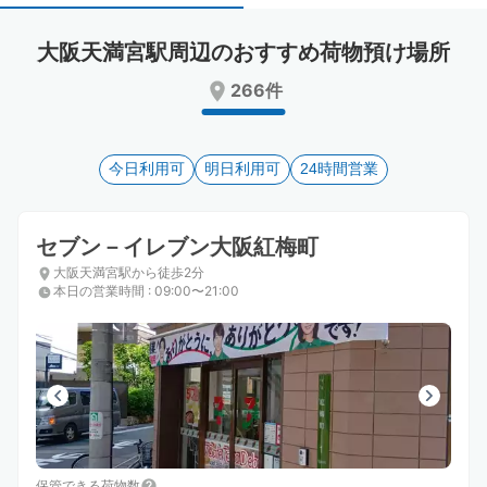
select
select
a
a
大阪天満宮駅周辺のおすすめ荷物預け場所
date.
date.
Press
Press
266件
the
the
question
question
mark
mark
key
今日利用可
key
明日利用可
24時間営業
to
to
get
get
the
the
セブン－イレブン大阪紅梅町
keyboard
keyboard
大阪天満宮駅から徒歩2分
shortcuts
shortcuts
本日の営業時間
:
09:00〜21:00
for
for
changing
changing
dates.
dates.
保管できる荷物数